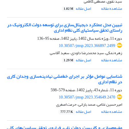
سید نقوی، مصطفی کاظمی
مشاهده مقاله
اصل مقاله
1.02 M
تبیین مدل عملکرد دیجیتال‌سازی برای توسعه دولت الکترونیک در
راستای تحقق سیاستهای کلی نظام اداری
دوره 11، ویژه نامه سال 1402، پاییز 1402، صفحه
95-136
10.30507/jmsp.2023.366897.2499
زهره نمکی، سید محمدرضا داودی، سعید آقاسی
مشاهده مقاله
اصل مقاله
1.29 M
شناسایی عوامل مؤثر بر اجرای خط‌مشی نهادینه‌سازی وجدان کاری
در نظام اداری
دوره 11، شماره 43، پاییز 1402، صفحه
579-598
10.30507/jmsp.2023.354649.2470
امیرحسین غلامی، صمد بارانی، حرمت اصغری
مشاهده مقاله
اصل مقاله
777.77 K
مفهوم‌سازی و کاربست دولت ناب، فراروی تحقق سیاست‌های کلی