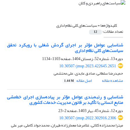
کلیدواژه‌ها =
سیاست‌های کلی نظام اداری
تعداد مقالات:
12
شناسایی عوامل مؤثر بر اجرای گردش شغلی با رویکرد تحقق
سیاست‌های کلی نظام اداری
دوره 13، شماره 52، زمستان 1404، صفحه
1103-1134
10.30507/jmsp.2023.422645.2651
حمیدرضا سلطانی، صادق عابدی، علی محتشمی
مشاهده مقاله
اصل مقاله
1.44 M
شناسایی و رتبه‌بندی عوامل مؤثر بر پیاده‌سازی اجرای خط‌مشی
منابع انسانی با تأکید بر قانون مدیریت خدمات کشوری
دوره 12، شماره 45، بهار 1403، صفحه
2-23
10.30507/jmsp.2022.302916.2306
میترا محمدزاده کلاتی، غلامرضا معمارزاده طهران، محمدجواد کاملی، میر علی