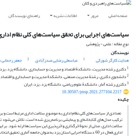
صفحه اصلی
مرور
اطلاعات نشریه
راهنمای نویسندگان
سیاست‌های اجرایی برای تحقق سیاست‌های کلی نظام اداری
نوع مقاله : علمی - پژوهشی
نویسندگان
2
1
هدایت کارگر شورکی
عباسعلی رضایی صدرآبادی
جعفر رحمانی
1
دکتری رشته مدیریت، دانشکدۀ اقتصاد و مدیریت و حسابداری، دانشگاه یزد، یزد، 
2
دانشجوی دکتری، رشتۀ مدیریت صنعتی، دانشکدۀ مدیریت و حسابداری و اقتصاد، دان
3
دکتری رشته آمار، دانشکدۀ علوم ریاضی، دانشگاه یزد، یزد، ایران
10.30507/jmsp.2021.277104.2217
چکیده
تعدادی از سیاست‌های کلی نظام اداری به موضوع سلامت اداری مرتبط است و برای 
ترکیب مدل‌های کتابخانه‌ای و پیمایشی برنامه‌ریزی شده است، تلاش می‌شود
سلامت اداری، مدلی از نحوۀ اثرگذاری و اثرپذیری این سیاست‌ها ارئه شود. بر 
اداری فعال در 60 دستگاه اجرایی استان یزد به‌عنوان جامعه آماری 