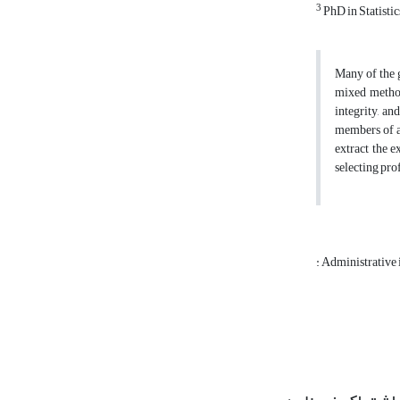
3
PhD in Statistic
Many of the g
mixed method
integrity, an
members of ad
extract the e
selecting pro
: Administrative 