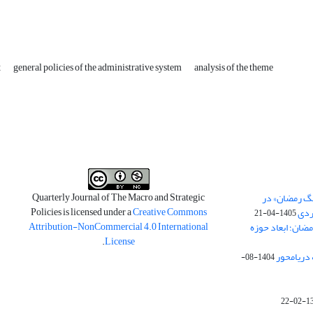
t
general policies of the administrative system
analysis of the theme
Quarterly Journal of The Macro and Strategic
نگ رمضان» در
Policies is licensed under a
Creative Commons
ردی
1405-04-21
Attribution-NonCommercial 4.0 International
مضان؛ ابعاد حوزه
.
License
 دریامحور
1404-08-
1398