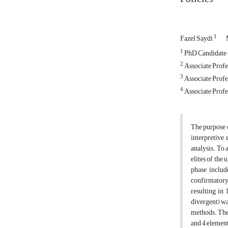
1
Fazel Saydi
1
PhD Candidate o
2
Associate Profe
3
Associate Profe
4
Associate Profe
The purpose o
interpretive
analysis. To
elites of the
phase includ
confirmatory 
resulting in
divergent) wa
methods. The
and 4 element