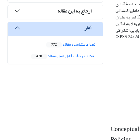
. جامعۀ آماری
ارجاع به این مقاله
عاملی اکتشافی
تدوین شد. در بخش کمّی، روش نمونه‌گیری تصادفی ساده بود که با استفاده از نرم‌افزار تعیین حجم نمونه G power در سطح آلفای 1/0 و توان آزمون 85/0 درصد، 130 نفر به عنوان
 طریق آزمون‌های میانگین
آمار
ایایی اشتراکی
بررسی و تأیید شد. آزمون تحلیل مسیر مدل اکتشاف‌شده نیز مطابق با الگوریتم مدل‌سازی معادلات ساختاری واریانس‌محور با استفاده از نرم‌افزار اس‌پی‌اس‌اس، نسخۀ 24 (SPSS, 24)
تعداد مشاهده مقاله
772
تعداد دریافت فایل اصل مقاله
470
Conceptuali
Policies