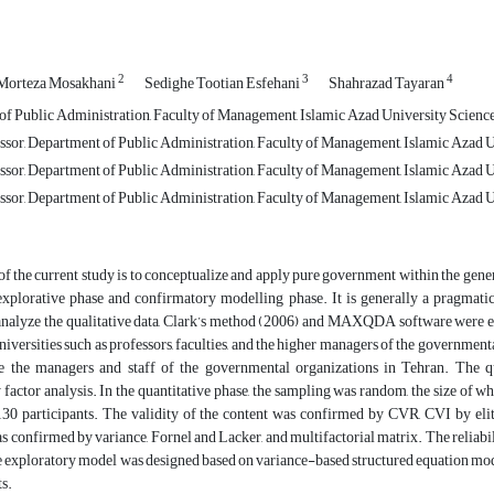
2
3
4
Morteza Mosakhani
Sedighe Tootian Esfehani
Shahrazad Tayaran
f Public Administration, Faculty of Management, Islamic Azad University Science 
ssor, Department of Public Administration, Faculty of Management, Islamic Azad U
ssor, Department of Public Administration, Faculty of Management, Islamic Azad U
ssor, Department of Public Administration, Faculty of Management, Islamic Azad U
f the current study is to conceptualize and apply pure government within the general
 explorative phase and confirmatory modelling phase. It is generally a pragmat
 analyze the qualitative data, Clark’s method (2006) and MAXQDA software were e
 universities such as professors, faculties, and the higher managers of the government
e the managers and staff of the governmental organizations in Tehran. The qu
factor analysis. In the quantitative phase, the sampling was random, the size of 
 130 participants. The validity of the content was confirmed by CVR, CVI by eli
s confirmed by variance, Fornel and Lacker, and multifactorial matrix. The reliabili
 exploratory model was designed based on variance-based structured equation mo
s.