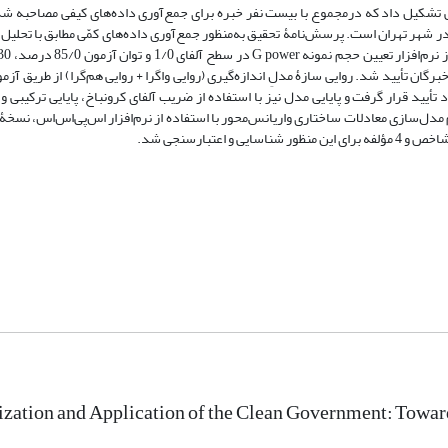
 تشکیل داد که درمجموع با بیست نفر خبره برای جمع‌آوری داد‌ه‌های کیفی مصاحبه شد
ر شهر تهران است. پرسش‌نامۀ تحقیق به‌منظور جمع‌آوری داده‌های کمّی مطابق با تحلیل 
 تحقیق بررسی شدند. روایی محتوا به‌وسیلۀ ابزار CVI, CVR با پنل خبرگان تأیید شد. روایی سازۀ مدلِ اندازه‌گیری (روایی واگرا + روایی هم‌گرا) از
 قرار گرفت و پایایی مدل نیز با استفاده از ضریب آلفای کرونباخ، پایایی ترکیبی و پ
zation and Application of the Clean Government: Toward