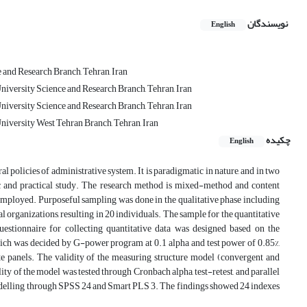
نویسندگان
English
and Research Branch, Tehran, Iran
niversity Science and Research Branch, Tehran, Iran
niversity Science and Research Branch, Tehran, Iran
niversity West Tehran Branch, Tehran, Iran
چکیده
English
 policies of administrative system. It is paradigmatic in nature, and in two
ic and practical study. The research method is mixed-method and content
mployed. Purposeful sampling was done in the qualitative phase including
al organizations, resulting in 20 individuals. The sample for the quantitative
estionnaire for collecting quantitative data was designed based on the
which was decided by G-power program at 0.1 alpha and test power of 0.85%,
te panels. The validity of the measuring structure model (convergent and
ty of the model was tested through Cronbach alpha, test-retest, and parallel
delling through SPSS 24 and Smart PLS 3. The findings showed 24 indexes