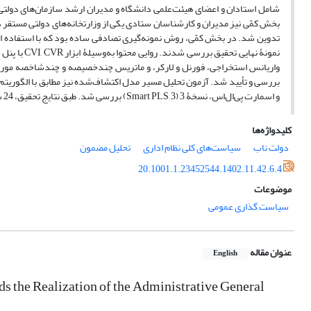
شامل استادان و اعضای هیئت‌علمی دانشگاه و مدیران ارشد سازمان‌های دولتی
بخش کمّی نیز مدیران و کارشناسان ستادی یکی از وزارتخانه‌های دولتی مستقر د
نمونۀ نهایی
واریانس استخراجی، فورنل و لارکر، و ماتریس چندخصیصه و چندشاخصه مورد تأیید
و اسمارت پی‌ال‌اس، نسخۀ 3 (Smart PLS, 3) بررسی شد. طبق نتایج تحقیق، 24 شاخص و 4 مؤلفه برای این منظور شناسایی و اعتبارسنجی شد.
کلیدواژه‌ها
دولت ناب
سیاست‌های کلی نظام اداری
تحلیل مضمون
20.1001.1.23452544.1402.11.42.6.4
موضوعات
سیاست گذاری عمومی
عنوان مقاله
English
s the Realization of the Administrative General