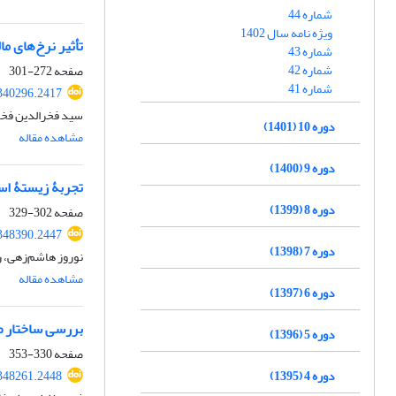
شماره 44
ویژه نامه سال 1402
تأثیر نرخ‌های م
شماره 43
شماره 42
صفحه
272-301
شماره 41
340296.2417
سید فخرالدین فخر
دوره 10 (1401)
مشاهده مقاله
دوره 9 (1400)
تجربۀ زیستۀ اس
دوره 8 (1399)
صفحه
302-329
348390.2447
دوره 7 (1398)
نوروز هاشم‌زهی، 
مشاهده مقاله
دوره 6 (1397)
بررسی ساختار صن
دوره 5 (1396)
صفحه
330-353
دوره 4 (1395)
348261.2448