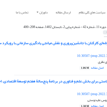
سیاست های کلی نظام
ارسال مقاله
داوران
تماس با ما
دوره 11، شماره 42 - شماره پیاپی 2، تابستان 1402، صفحه 208-400
ه‌ای کارکنان با جانشین‌پروری و نقش میانجی یادگیری سازمانی با رویکرد 
10.30507/jmsp.2022.
ی نظری
اصل مقاله
1.06 M
تی برای بخش علم و فناوری در برنامۀ پنج‌سالۀ هفتم توسعۀ اقتصادی، اج
10.30507/jmsp.2022.
یروس علیدوستی
اصل مقاله
1.38 M