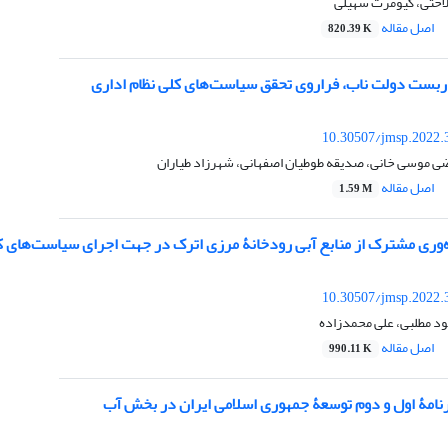
لاحتی، کیومرث سهیلی
اصل مقاله
820.39 K
اربست دولت ناب، فراروی تحقق سیاست‌های کلی نظام اداری
10.30507/jmsp.2022.
 موسی خانی، صدیقه طوطیان اصفهانی، شهرزاد طیاران
اصل مقاله
1.59 M
‌وری مشترک از منابع آبی رودخانۀ مرزی اترک در جهت اجرای سیاست‌های ک
10.30507/jmsp.2022.
د مطلبی، علی محمدزاده
اصل مقاله
990.11 K
رنامۀ اول و دوم توسعۀ جمهوری اسلامی ایران در بخش آب