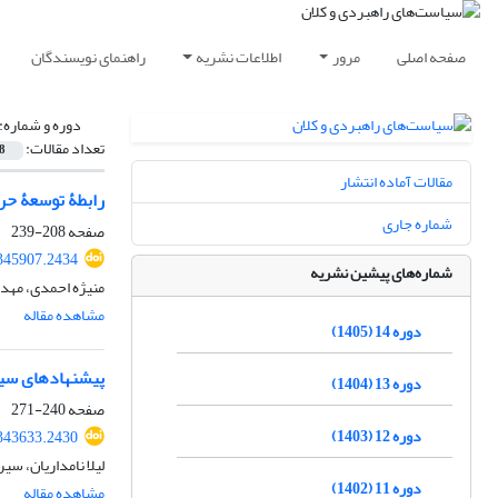
صفحه اصلی
مرور
اطلاعات نشریه
راهنمای نویسندگان
دوره و شماره:
تعداد مقالات:
8
مقالات آماده انتشار
رابطۀ توسعۀ حرف
شماره جاری
صفحه
208-239
345907.2434
شماره‌های پیشین نشریه
منیژه احمدی، مهد
مشاهده مقاله
دوره 14 (1405)
پیشنهادهای سیاس
دوره 13 (1404)
صفحه
240-271
دوره 12 (1403)
343633.2430
لیلا نامداریان، س
دوره 11 (1402)
مشاهده مقاله