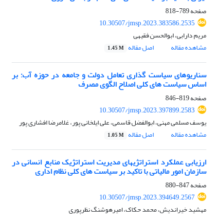
صفحه
789-818
10.30507/jmsp.2023.383586.2535
مریم دارابی، ابوالحسن فقیهی
مشاهده مقاله
اصل مقاله
1.45 M
سناریوهای سیاست گذاری تعامل دولت و جامعه در حوزه آب: بر
اساس سیاست های کلی اصلاح الگوی مصرف
صفحه
819-846
10.30507/jmsp.2023.397899.2583
یوسف مسلمی مهنی، ابوالفضل قاسمی، علی ایلخانی پور، غلامرضا افشاری پور
مشاهده مقاله
اصل مقاله
1.05 M
ارزیابی عملکرد استراتژیهای مدیریت استراتژیک منابع انسانی در
سازمان امور مالیاتی با تاکید بر سیاست های کلی نظام اداری
صفحه
847-880
10.30507/jmsp.2023.394649.2567
مهشید خیراندیش، محمد حکاک، امیرهوشنگ نظرپوری