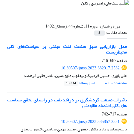
دوره و شماره:
دوره 11، شماره 44، زمستان 1402
تعداد مقالات:
8
مدل بازاریابی سبزِ صنعت نفت مبتنی بر سیاست‌های کلی
محیط‌زیست
صفحه
687-716
10.30507/jmsp.2023.382917.2532
علی یاوری، حسین قره بیگلو، یعقوب علوی متین، ناصر فقهی فرهمند
مشاهده مقاله
اصل مقاله
1.98 M
تاثیرات صنعت گردشگری بر درآمد نفت در راستای تحقق سیاست
های کلی اقتصاد مقاومتی
صفحه
717-742
10.30507/jmsp.2023.385857.2551
باسم عباس، داود دانش جعفری، محمد مهدی مجاهدی، تیمور محمدی