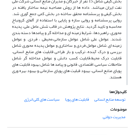
بخش کیفی شامل 15 نفر از خبرگان و مدیران منابع انسانی شرکت ملی
نفت ایران میباشد. داده ها از روش مصاحبه نیمه ساختار یافته در
بخش کیفی و پرسشنامه محقق ساخته در بخش کمی جمع آوری شد.
روایی پرسشنامه و روایی سازه و پایایی با استفاده از آلفای کرونباخ
محاسبه و تایید گردید. نتایج پژوهش در قالب شش عامل علی، پدیده
محوری، راهبردها، شرایط زمینه ای و مداخله گر و پیامدها دسته بندی
شدند. عوامل علی شامل عوامل سازمانی،محیطی ، فردی. و عوامل
زمینه ای شامل عوامل فردی و ساختاری و عوامل پدیده محوری شامل
بررسی و درک آینده، ترکیب و باز طراحی قابلیت های منابع انسانی،
قابلیت درک محیط،قابلیت کسب دانش و عوامل مداخله گر شامل
ملاحظات سیاسی، اقتصادی، قانونی و پیامد ها شامل بهبود قابلیت های
پویای منابع انسانی، بهبود قبلیت های پویای سازمانی و بهبود بهره وری
هستند.
کلیدواژه‌ها
توسعه منابع انسانی
قابلیت های پویا
سیاست های کلی انرژی
موضوعات
مدیریت دولتی