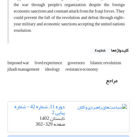
the war through people’s organization despite the foreign
economic sanctions and constant attack from the Iraqi forces. They
could prevent the fall of the revolution and defeat through eight-
year military and economic sanctions, accepting the united nations
resolution.
کلیدواژه‌ها
English
Imposed war
lived experience
governors
Islamic revolution
jihadi management
ideology
resistance economy
مراجع
دوره 11، شماره 42 - شماره
پیاپی 2
تابستان 1402
صفحه
302-329