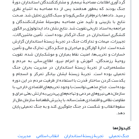
گردآوری اطلاعات مصاحبۀ نیمه‌باز و مشارکت­کنندگان استانداران دورۀ
جنگ بودند که به‌طور هدفمند پس از ده مصاحبه به اشباع نظری
رسید. داده‌ها با نرم‌افزار مکس‌کیودا و سبک کلایزی تحلیل شد. صـحت
نتایج با بازبینی و تأیید متن مصاحبه به‌وسیلۀ مشارکت‌کنندگان و
مراجعه به اسناد تاریخی تقویت شد. نتایج نشان داد ایدئولوژی بر الگوی
کنشگری استانداران در جنگ اثرگذار بوده است. تأمین ماشین‌آلات،
تجهیزات، مهمات و تدارکات جنگ در تجربۀ زیستۀ استانداران گزارش
شده است. ادارۀ آوارگان و مهاجران و جنگ‌زدگان، تدارک مالی و تأمین
خسارات و تخریب‌ها، امنیت نقاط بمباران و موشک‌باران ‌شده، تقویت
روحیۀ رزمندگان، آموزش و اعزام نیرو، اطلاع‌رسانی به مردم و
سلسله‌مراتب از تجربۀ زیستۀ استانداران در مدیریت بحران جنگ
تحمیلی بوده است. تجربۀ زیستۀ ایشان بیانگر تمرکز و انسجام و
یکدست کردن ساختار قدرت با استفاده از ظرفیت مردم در این دوره
بوده است. جناح مذهبی توانست با وجود تحریم‌های اقتصادی خارجی، با
سازمان‌دهی نیروهای مردمی و تهاجم‌های پی‌درپی به ارتش بعثی عراق و
مقاومت نظامی و اقتصادی هشت‌ساله، با پذیرش قطعنامۀ سازمان ملل از
سقوط انقلاب و شکست در جنگ جلوگیری کند و به جنگ تحمیلی پایان
دهد.
کلیدواژه‌ها
جنگ تحمیلی
تجربۀ زیستۀ استانداران
انقلاب اسلامی
مدیریت