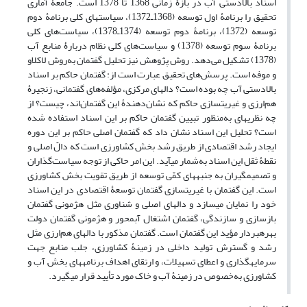
اسناد بالادستی آب در بازۀ زمانی 1368 تا 1378 است. جامعۀ آماری
تحقیق را برنامۀ اول توسعه (1368ـ1372)، سیاست‏های کلی برنامۀ دوم
توسعه (1372)، برنامۀ دوم توسعه (1374ـ1378)، سیاست‌های کلی
برنامۀ سوم توسعه (1378) و سیاست‌های کلی نظام دربارۀ منابع آب
(1378) تشکیل می‌دهد. روش پژوهش نیز تحلیل گفتمان به‌روش لاکلاو
و موفه است. پرسش‌های تحقیق عبارت است از: گفتمان حاکم بر اسناد
بالادستی آب چه بوده است؟ دال‏های مرکزی، مؤلفه‏‌های گفتمانی، زنجیرۀ
هم‌ارزی و غیریت‏سازی حاکم که نشان‌دهندۀ این گفتمان‏‌اند، چیست؟ از
چه نظریه‏ای به‌منظور تبیین گفتمان حاکم بر این اسناد استفاده شده
است؟ تحلیل این اسناد نشان داد که گفتمان اصلی حاکم بر این دوره
ایجاد رشد اقتصادی از طریق رشد بخش کشاورزی است که دالّ اصلی و
نقطۀ ثقل این اسناد به‌شمار می‏آید. این امر حاکی از توجه سیاست‌گذاران
و تصمیم‏گیران به جنبه‏های کمّی توسعه از طریق تقویت بخش کشاورزی
است. این گفتمان با غیریت‏سازی گفتمان توسعۀ اقتصادی در این اسناد
خود را نمایان می‏سازد و دال‏های اصلی و شناوری مثل هژمونی گفتمان
بازسازی و سازندگی، گفتمان اشتغال آب‏محور و هژمونی گفتمان دولت
بهره‏بردار مؤید این گفتمان است. گفتمان مذکور با دال‏های هم‌ارزی مثل
رشد و گسترش تولید داخلی در زمینۀ کشاورزی، جلب منابع جهت
سرمایه‏‏گذاری و اعطای تسهیلات، و ارتقای اهداف برنامه‏های بخش آب و
کشاورزی به‌خصوص در زمینۀ آب و خاک مورد تأیید قرار می‏گیرد.