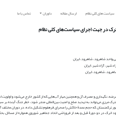
سیاست های کلی نظام
ارسال مقاله
داوران
تماس با ما
ترک در جهت اجرای سیاست‌های کلی نظام
ی واحد شاهرود، شاهرود، ایران
ادشهر، آزادشهر، ایران
اهرود، شاهرود، ایران
صال، عرضه، نگهداری و مصرف آن و همچنین مهار آب‌هایی که از کشور خارج می‌شود و اولویت اس
ترک مرزی می‌تواند به تهدید صلح و امنیت بین‌المللی منجر شود، خطر جنگ آینده بر س
شی مطرح شد. کشور ترکمنستان که حجم عمدۀ خاکش را صحرای قره‏قوم تشکیل داده، در دوران مختل
 اترک در دو دورۀ قبل و بعد از فروپاشی اتحاد جماهیر شوروی همواره از مسائل بحث‏بر