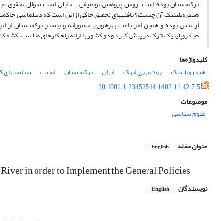
ترکمنستان بوده است. روش پژوهش توصیفی ـ تحلیلی است سؤال تحقیق عبارت
هیدروپلیتیک آن چیست؟ یافته‏های تحقیق حاکی از این است که دیپلماسی حاکمیت
از تنش بوده و همین امر باعث بهره‏وری جسورانه و بیشتر ترکمنستان از ات
هیدروپلیتیک اترک در پیش گیرد و دو کشور با ارائۀ راهکارهای مناسب، کشمکش‌ه
کلیدواژه‌ها
هیدروپلیتیک
رود مرزی اترک
ایران
ترکمنستان
امنیت
سیاست‏های کل
20.1001.1.23452544.1402.11.42.7.5
موضوعات
علوم سیاسی
عنوان مقاله
English
 River in order to Implement the General Policies
نویسندگان
English