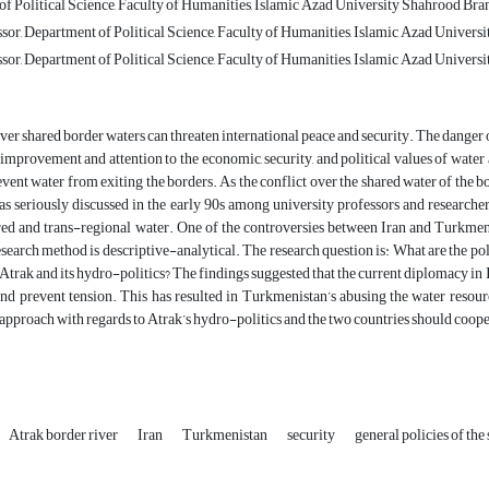
f Political Science, Faculty of Humanities, Islamic Azad University Shahrood Bran
sor, Department of Political Science, Faculty of Humanities, Islamic Azad Univers
sor, Department of Political Science, Faculty of Humanities, Islamic Azad Univers
ver shared border waters can threaten international peace and security. The danger 
improvement and attention to the economic, security, and political values of wate
event water from exiting the borders. As the conflict over the shared water of the bo
s seriously discussed in the early 90s among university professors and researcher
ed and trans-regional water. One of the controversies between Iran and Turkmenis
search method is descriptive-analytical. The research question is: What are the po
 Atrak and its hydro-politics? The findings suggested that the current diplomacy in I
and prevent tension. This has resulted in Turkmenistan’s abusing the water resour
approach with regards to Atrak’s hydro-politics and the two countries should coope
Atrak border river
Iran
Turkmenistan
security
general policies of the