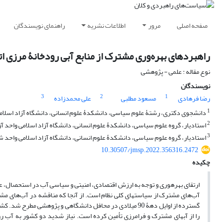
صفحه اصلی
مرور
اطلاعات نشریه
راهنمای نویسندگان
راهبردهای بهره‌وری مشترک از منابع آبی رودخانۀ مرزی ا
نوع مقاله : علمی - پژوهشی
نویسندگان
3
2
1
رضا فرهادی
مسعود مطلبی
علی محمدزاده
1
دانشجوی دکتری، رشتۀ علوم سیاسی، دانشکدۀ علوم انسانی، دانشگاه آزاد اسلام
2
استادیار، گروه علوم سیاسی، دانشکدۀ علوم انسانی، دانشگاه آزاد اسلامی واحد آز
3
استادیار، گروه علوم سیاسی، دانشکدۀ علوم انسانی، دانشگاه آزاد اسلامی واحد ش
10.30507/jmsp.2022.356316.2472
چکیده
ارتقای بهره‎وری و توجه به ارزش اقتصادی، امنیتی و سیاسی آب در استح
آب‌های مشترک از سیاست‏های کلی نظام است. از آنجا که مناقشه در آب‌های مش
گسترده از اوایل دهۀ 90 میلادی در محافل دانشگاهی و پژوه
را از آب‏های مشترک و فرامرزی تأمین کرده است. نیاز شدید دو کشور به آب رود