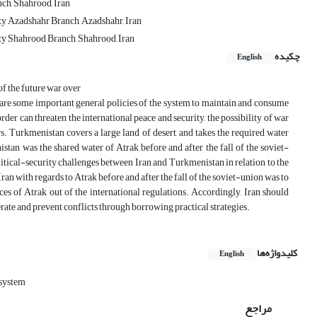
ch, Shahrood, Iran
ity Azadshahr Branch, Azadshahr, Iran
ity Shahrood Branch, Shahrood, Iran
چکیده
English
of the future war over
r are some important general policies of the system to maintain and consume
rder can threaten the international peace and security, the possibility of war
s. Turkmenistan covers a large land of desert, and takes the required water
tan was the shared water of Atrak before and after the fall of the soviet-
litical-security challenges between Iran and Turkmenistan in relation to the
ran with regards to Atrak before and after the fall of the soviet-union was to
ces of Atrak out of the international regulations. Accordingly, Iran should
rate and prevent conflicts through borrowing practical strategies.
کلیدواژه‌ها
English
 system
مراجع