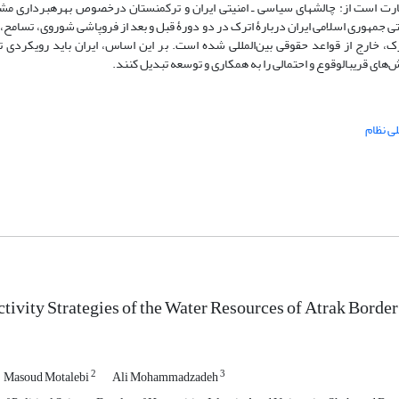
 است از: چالش‏های سیاسی ـ امنیتی ایران و ترکمنستان درخصوص بهره‏برداری مشت
ی جمهوری اسلامی ایران دربارۀ اترک در دو دورۀ قبل و بعد از فروپاشی شوروی، تسامح،
رک، خارج از قواعد حقوقی بین‌المللی شده است. بر این اساس، ایران باید رویکرد
ای قریب‏الوقوع و احتمالی را به همکاری و توسعه تبدیل کنند.
ی نظام
ctivity Strategies of the Water Resources of Atrak Border
2
3
Masoud Motalebi
Ali Mohammadzadeh