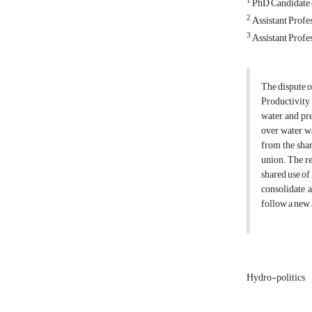
1
PhD Candidate o
2
Assistant Profes
3
Assistant Profes
The dispute o
Productivity 
water, and pr
over water wa
from the shar
union. The re
shared use of
consolidate, 
follow a new 
Hydro-politics