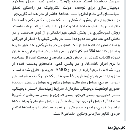
سرعت بخشیده است. هدف پژوهش حاضر تبیین مدل عملکرد
دیجیتال‌سازی برای توسعه دولت الکترونیک در راستای تحقق
سیاستهای کلی نظام اداری است. مطالعة حاضر از نظر هدف، کاربردی-‌
توسعه‌ای و از نظر روش، اکتشافی است که بصورت کیفی ـ‌کمی (آمیخته)
با ترکیب روش نظریه داده بنیاد و تحلیل عاملی تاییدی انجام شده است.
روش نمونه‌گیری در بخش کیفی غیراحتمالی و از نوع هدفمند و در
بخش کمی تصادفی ساده بوده است. در بخش کیفی با 27 نفر از خبرگان
و متخصصان مصاحبه انجام شد. همچنین در بخش کمی به منظور تجزیه
و تحلیل داده‌ها 384 نفر کارکنان رسمی شاغل در نظام اداری به عنوان
نمونه انتخاب شدند. در بخش کیفی، داده‌های بدست آمده از مصاحبه
با نرم افزار Atlasti8 و در بخش کمی، داده‌های بدست آمده از
پرسشنامه با نرم‌افزارهای spss وAMOS تجزیه و تحلیل شده است.
مدل پارادایمی این پژوهش بر 18 مقوله کلی که در برگیرنده شرایط علّى
(عوامل فردی، عوامل سازمانی، عوامل فناوری و عوامل محیطی)، پدیده
محوری (وضعیت دیجیتالی سازمان)، شرایط زمینه‌ساز (بستر دیجیتالی،
بستر مدیریتی، بستر فردی، بستر فناوری و بستر سازمانی)، شرایط
مداخله‌گر (عوامل فردی، عوامل فرهنگی و عوامل سازمانی) و راهبردها
(راهبرد فردی، راهبرد مدیریتی و راهبرد سازمانی) و پیامدها (نتایج
فردی، نتایج سازمانی و نتایج اجتماعی) است.
کلیدواژه‌ها