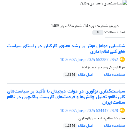
دوره و شماره:
دوره 14، شماره 53، بهار 1405
تعداد مقالات:
8
شناسایی عوامل موثر بر رشد معنوی کارکنان در راستای سیاست
های کلی نظام اداری
10.30507/jmsp.2025.553387.2852
مهلا کوچکی، مریم ادیب زاده
مشاهده مقاله
اصل مقاله
1.82 M
سیاست‌گذاری نوآوری در دولت دیجیتال با تأکید بر سیاست‌های
کلی نظام: تحلیل چالش‌ها و فرصت‌های کاربست بلاک‌چین در نظام
سلامت ایران
10.30507/jmsp.2025.534447.2828
ساجده صالح نیا، حسن الوداری
مشاهده مقاله
اصل مقاله
1.25 M