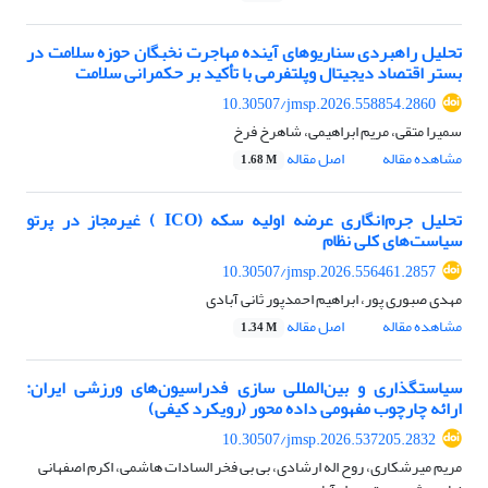
تحلیل راهبردی سناریوهای آینده مهاجرت نخبگان حوزه سلامت در
بستر اقتصاد دیجیتال وپلتفرمی با تأکید بر حکمرانی سلامت
10.30507/jmsp.2026.558854.2860
سمیرا متقی، مریم ابراهیمی، شاهرخ فرخ
مشاهده مقاله
اصل مقاله
1.68 M
تحلیل جرم‌انگاری عرضه اولیه سکه (ICO ) غیرمجاز در پرتو
سیاست‌های کلی نظام
10.30507/jmsp.2026.556461.2857
مهدی صبوری پور، ابراهیم احمدپور ثانی آبادی
مشاهده مقاله
اصل مقاله
1.34 M
سیاستگذاری و بین‌المللی سازی فدراسیون‌های ورزشی ایران:
ارائه چارچوب مفهومی داده محور (رویکرد کیفی)
10.30507/jmsp.2026.537205.2832
مریم میرشکاری، روح اله ارشادی، بی بی فخر السادات هاشمی، اکرم اصفهانی