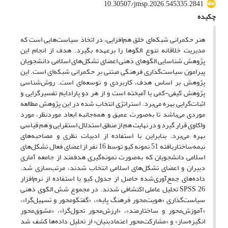
10.30507/jmsp.2026.545335.2841
چکیده
هنر حکمرانی شبکه‌ای خلق هم‌افزایی، در اتخاذ سیاست‌هایی است که
مدیریت خلاقانه تنوع الگوها را برعهده بگیرد. هدف از انجام این
پژوهش شناسایی الگوهای ذهنی اعضای تشکل‌های اسلامی دانشجویان
پیرامون سیاست‌گذاری فرهنگی مبتنی بر حکمرانی شبکه‌ای است. این
پژوهش بر اساس هدف، کاربردی و توسعه‌ای است. روش‌شناسی
پژوهش کیفی-کمی یا آمیخته است و از هر دو پارادایم تفسیرگرایی و
اثبات‌گرایی بهره می‌برد. استراتژی انتخاب شده در این پژوهش مطالعه
موردی می‌باشد تا به‌صورت عمیق و همه‌جانبه ابعاد موردنظر، مورد
واکاوی قرار گیرد و در نهایت هم از منطق استدلال استقرایی و هم قیاسی
بهره می‌برد. بنابراین با استفاده از ادبیات نظری و مصاحبه‌های
نیمه‌ساختاریافته 51 نمونه کیو توسط 16 نفر از اعضای فعال تشکل‌های
اسلامی دانشجویان که به‌صورت نمونه‌گیری هدفمند از جامعه آماری
دبیران و اعضای تشکل‌های اسلامی انتخاب شدند، مرتب‌سازی شد.
داده‌های جمع‌آوری‌شده حاصل از جدول کیو با استفاده از نرم‌افزار
SPSS 26 تحلیل عاملی اکتشافی شدند. در مجموع شش الگوی ذهنی
سیاست‌گذاری «هویت‌محور فرهنگ پایه»، «گفتگو‌محور و تسهیل‌گرا»،
«آموزش‌محور و ساختارمند»، «ارزش‌محور تحول‌گرا»، «مشوق‌محورِ
انگیزه‌ساز» و «مشارکت‌محور اعتمادبنیان» از تحلیل داده‌ها کشف شد