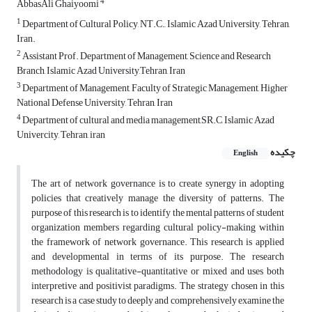
4
AbbasAli Ghaiyoomi
1
Department of Cultural Policy, NT.C., Islamic Azad University, Tehran,
Iran.
2
Assistant Prof. Department of Management, Science and Research
Branch, Islamic Azad University,Tehran, Iran
3
Department of Management, Faculty of Strategic Management, Higher
National Defense University, Tehran, Iran
4
Department of cultural and media management,SR.C, Islamic Azad
Univercity, Tehran, iran
چکیده
English
The art of network governance is to create synergy in adopting
policies that creatively manage the diversity of patterns. The
purpose of this research is to identify the mental patterns of student
organization members regarding cultural policy-making within
the framework of network governance. This research is applied
and developmental in terms of its purpose. The research
methodology is qualitative-quantitative or mixed and uses both
interpretive and positivist paradigms. The strategy chosen in this
research is a case study to deeply and comprehensively examine the