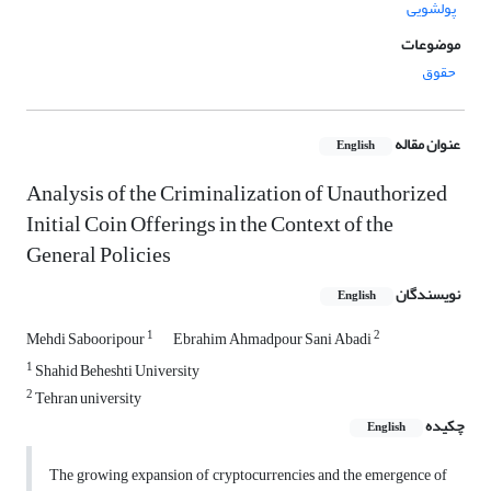
پولشویی
موضوعات
حقوق
عنوان مقاله
English
Analysis of the Criminalization of Unauthorized
Initial Coin Offerings in the Context of the
General Policies
نویسندگان
English
1
2
Mehdi Sabooripour
Ebrahim Ahmadpour Sani Abadi
1
Shahid Beheshti University
2
Tehran university
چکیده
English
The growing expansion of cryptocurrencies and the emergence of