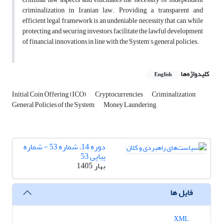
criminalization in Iranian law. Providing a transparent and
efficient legal framework is an undeniable necessity that can, while
protecting and securing investors, facilitate the lawful development
of financial innovations in line with the System’s general policies.
کلیدواژه‌ها
English
Initial Coin Offering (ICO)
Cryptocurrencies
Criminalization
General Policies of the System
Money Laundering
دوره 14، شماره 53 - شماره
پیاپی 53
بهار 1405
فایل ها
XML