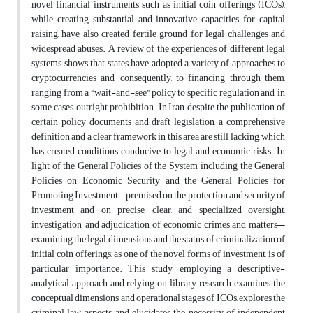
novel financial instruments such as initial coin offerings (ICOs),
while creating substantial and innovative capacities for capital
raising, have also created fertile ground for legal challenges and
widespread abuses. A review of the experiences of different legal
systems shows that states have adopted a variety of approaches to
cryptocurrencies and, consequently, to financing through them,
ranging from a “wait-and-see” policy to specific regulation and, in
some cases, outright prohibition. In Iran, despite the publication of
certain policy documents and draft legislation, a comprehensive
definition and a clear framework in this area are still lacking, which
has created conditions conducive to legal and economic risks. In
light of the General Policies of the System, including the General
Policies on Economic Security and the General Policies for
Promoting Investment—premised on the protection and security of
investment and on precise, clear, and specialized oversight,
investigation, and adjudication of economic crimes and matters—
examining the legal dimensions and the status of criminalization of
initial coin offerings, as one of the novel forms of investment, is of
particular importance. This study, employing a descriptive-
analytical approach and relying on library research, examines the
conceptual dimensions and operational stages of ICOs, explores the
criminal law aspects, and elucidates the necessity of independent