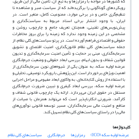
که کشورها در مواجه با رمزارزها و به تبع آن، تأمین مالی از این طریق،
رویکردهای گوناگونی را برگزیده‌اند که از سیاست صبر و مشاهده تا
تنظیم‌گری خاص و در برخی موارد، ممنوعیت کامل، متغیر است. در
ایران، با وجود انتشار برخی اسناد مربوط به سیاست‌گذاری و
پیش‌نویس‌های تقنینی، همچنان تعریف جامع و چارچوب روشن و
مشخصی در این زمینه وجود ندارد که زمینه را برای بروز مخاطرات
حقوقی و اقتصادی فراهم آورده است. در پرتو سیاست‌های کلی نظام، از
جمله سیاست‌های کلی نظام قانون‌گذاری، امنیت اقتصای و تشویق
سرمایه‌گذاری، مبنی بر حمایت و تأمین امنیت سرمایه‌گذاری و تدیون
قوانین شفاف و بدون ابهام، بررسی ابعاد حقوقی و وضعیت جرم‌انگاری
عرضه اولیه سکه، به عنوان یکی از شیوه‌های نوین سرمایه‌گذاری از
اهمیت ویژه‌ای برخوردار است. این پژوهش با رویکرد توصیفی ـ تحلیلی و
با استفاده از روش کتابخانه‌ای، به واکاوی ابعاد مفهومی و مراحل اجرایی
عرضه اولیه سکه، بررسی ابعاد کیفری و تبیین ضرورت جرم‌انگاری
مستقل در حقوق ایران می‌پردازد. ارائه یک چارچوب قانونی شفاف و
کارآمد، ضرورتی انکارناپذیر است که می‌تواند همزمان با صیانت از
منافع و امنیت مالی سرمایه‌گذاران، مسیر توسعه قانونی نوآوری‌های
مالی را در راستای سیاست‌های کلی نظام تسهیل کند.
کلیدواژه‌ها
عرضه اولیه سکه (ICO)
رمزارزها
جرم‌انگاری
سیاست‌های کلی نظام