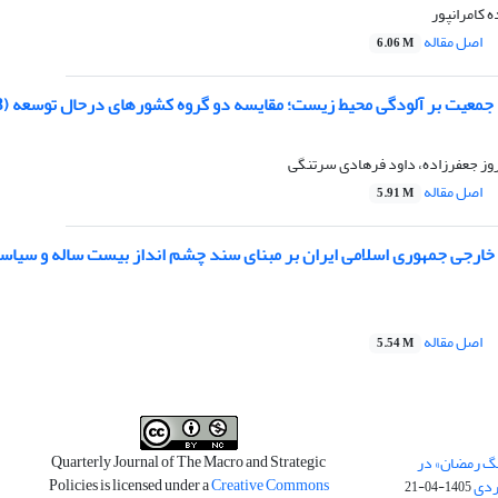
 کامرانپور
اصل مقاله
6.06 M
یت بر آلودگی محیط زیست؛ مقایسه دو گروه کشورهای درحال توسعه (D8) و صنعتی (G7)
روز جعفرزاده، داود فرهادی سرتنگی
اصل مقاله
5.91 M
رجی جمهوری اسلامی ایران بر مبنای سند چشم انداز بیست ساله و سیاست های کلی
اصل مقاله
5.54 M
Quarterly Journal of The Macro and Strategic
نگ رمضان» در
Policies is licensed under a
Creative Commons
ردی
1405-04-21