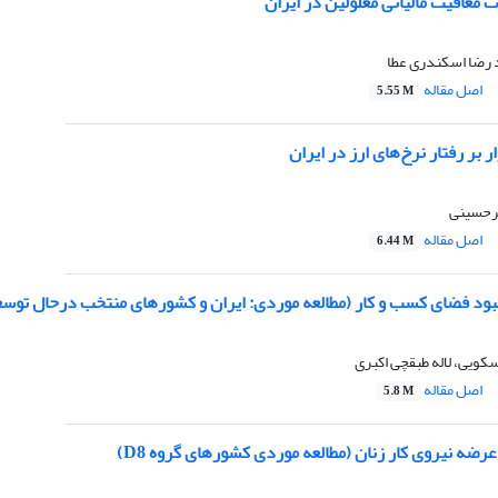
 معافیت مالیاتی معلولین در ایران
د رضا اسکندری عطا
اصل مقاله
5.55 M
ار بر رفتار نرخ‌های ارز در ایران
رحسینی
اصل مقاله
6.44 M
بود فضای کسب و کار (مطالعه موردی: ایران و کشورهای منتخب درحال توسع
کویی، لاله طبقچی اکبری
اصل مقاله
5.8 M
ضه نیروی کار زنان (مطالعه موردی کشورهای گروه D8)