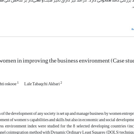
 بررسی کاملا همخوانی دارد. درآمد نیز دارای تأثیر مثبت و معنی‌دار بر شاخص کلی ف
.
ه
 women in improving the business environment (Case study
1
2
khti oskooe
Lale Tabaqchi Akbari
 of the development of any society, is set up and manage business by women entrepr
pment of women's capabilities and skills, but also in economic and social developmen
ess environment index were studied for the 8 selected developing countries (in
nel cointegration method with Dynamic Ordinary Least Squares (DOLS) technique 