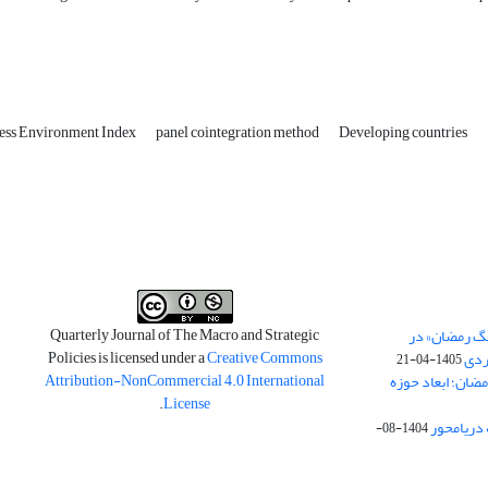
ess Environment Index
panel cointegration method
Developing countries
Quarterly Journal of The Macro and Strategic
نگ رمضان» در
Policies is licensed under a
Creative Commons
ردی
1405-04-21
Attribution-NonCommercial 4.0 International
مضان؛ ابعاد حوزه
.
License
 دریامحور
1404-08-