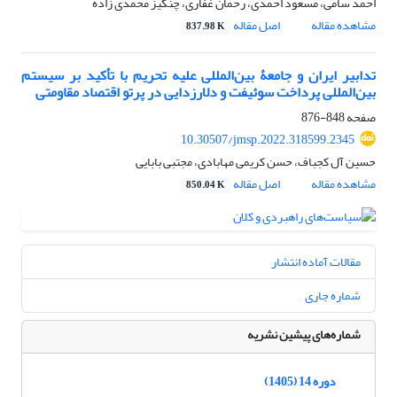
احمد سامی، مسعود احمدی، رحمان غفاری، چنگیز محمدی زاده
مشاهده مقاله
اصل مقاله
837.98 K
تدابیر ایران و جامعۀ بین‌المللی علیه تحریم با تأکید بر سیستم
بین‌المللی پرداخت سوئیفت و دلارزدایی در پرتو اقتصاد مقاومتی
صفحه
848-876
10.30507/jmsp.2022.318599.2345
حسین آل کجباف، حسن کریمی مهابادی، مجتبی بابایی
مشاهده مقاله
اصل مقاله
850.04 K
مقالات آماده انتشار
شماره جاری
شماره‌های پیشین نشریه
دوره 14 (1405)