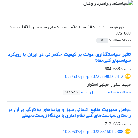
دوره و شماره:
دوره 10، شماره 40 - شماره پیاپی 4، زمستان 1401، صفحه
668-876
تعداد مقالات:
8
تاثیر سیاستگذاری دولت بر کیفیت حکمرانی در ایران با رویکرد
سیاستهای کلی نظام
صفحه
668-684
10.30507/jmsp.2022.339032.2412
مجید استوار، مجتبی استوار
مشاهده مقاله
اصل مقاله
802.52 K
عوامل مدیریت منابع انسانی سبز و پیامدهای به‌کارگیری آن در
راستای سیاست‌های کلی نظام اداری با دیدگاه زیست‌محیطی
صفحه
686-712
10.30507/jmsp.2022.331501.2388