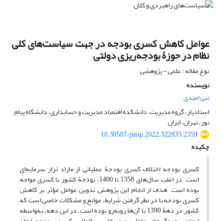
عوامل کاهش کسری بودجه در جهت سیاست‌های کلی
نظام در حوزۀ بودجه‌ریزی دولتی
نوع مقاله : علمی - پژوهشی
نویسنده
نبی امیدی
استادیار، گروه مدیریت، دانشکده اقتصاد مدیریت و حسابداری، دانشگاه پیام
نور، تهران، ایران
10.30507/jmsp.2022.322835.2359
چکیده
کسری بودجه اختلاف کسری بودجۀ عملیاتی از مازاد تراز سرمایه‌ای
است. در اغلب سال‌های 1358 تا 1400، بودجۀ کشور با کسری مواجه
بوده است. هدف از انجام این پژوهش تدوین عوامل مؤثر بر کاهش
کسری بودجه با در نظر گرفتن شرایط، موانع و مشکلات خاصی است که
کشور در دهۀ 1390 با آن‌ها روبه‌رو بوده است. در این دهه، به‌واسطه
ایجاد پیچیدگی‌های داخلی و مسائل بین‌المللی، کسری بودجه ابعاد