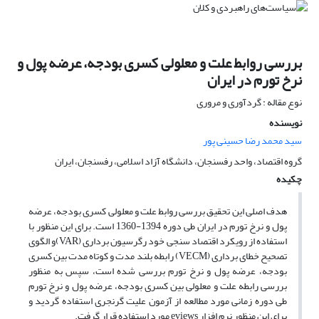
بررسی روابط علت و معلولی کسری بودجه، عرضه پول و
نرخ تورم در ایران
نوع مقاله : گردآوری و مروری
نویسنده
سید محمد رضا حسینی پور
گروه اقتصاد، واحد رفسنجان، دانشگاه آزاد اسلامی، رفسنجان، ایران
چکیده
هدف اصلی این تحقیق بررسی روابط علت و معلولی کسری بودجه، عرضه
پول و نرخ تورم در ایران طی دوره 1394-1360 است. برای این منظور با
استفاده از رویکرد اقتصاد سنجی خود رگرسیون برداری (VAR)و الگوی
تصحیح خطای برداری (VECM) رابطه بلند مدت و کوتاه مدت بین کسری
بودجه، عرضه پول و نرخ تورم بررسی شده است، سپس به منظور
بررسی رابطه علت و معلولی بین کسری بودجه، عرضه پول و نرخ تورم
طی دوره زمانی مورد مطالعه از آزمون علیت گرنجری استفاده گردید و
برای این منظور نرم افزار eviews مورد استفاده قرار گرفت.