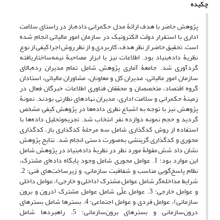
چکیده
پژوهش حاضر با هدف ارائۀ مدل حکمرانی داده‌باز در راستای سلامت
اداری با استقرار دولت الکترونیک در سازمان امور مالیاتی انجام شده
است. تحقیق حاضر از نظر هدف، کاربردی و از نظر روش اجرا کیفی از نوع
نظریۀ داده‌بنیاد بود. اطلاعات نیز با ابزار مصاحبۀ نیمه‌ساختاریافته
گردآوری شد. جامعۀ آماری پژوهش شامل تمام مدیران رده‌بالای
سازمان امور مالیاتی، مدیران کل و معاونان، مشاوران مالیاتی، استادان
گروه اقتصاد، متخصصان و محققان فناوری اطلاعات خبرگان فعال در
زمینۀ حکمرانی و سلامت اداری، مدیران نهادهای نظارتی بودند. نمونۀ
پژوهش نیز با توجه به اشباع نظری داده‌ها در پژوهش کیفی مشخص
گردید و حجم نمونه دوازده نفر انتخاب شد. تجزیه‌و‌تحلیل داده‌ها با
استفاده از روش کدگذاری شامل سه مرحلۀ کدگذاری باز، کدگذاری
محوری و کدگذاری گزینشی به‌صورت دستی انجام شد. نتایج پژوهش
نشان داد شش مقولۀ مورد نظر در نظریۀ داده‌بنیاد در پژوهش شامل
این موارد بود: 1. عوامل محوری شامل وجود پایگاه داده‌ای مشترک،
نظام پاسخ‌گویی مناسب و شفافیت سازمانی، و زیرساخت‌های فنی؛ 2.
شرایط مداخله‌گر شامل عوامل مشترک (داخلی و خارجی)، عوامل داخلی
و عوامل خارجی؛ 3. عوامل علّی شامل عوامل مشترک (درون و برون
سازمانی)، عوامل فردی و عوامل اجتماعی؛ 4. بسترها شامل بسترهای
درون‌سازمانی و بسترهای برون‌سازمانی؛ 5. راهبردها شامل