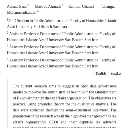
1
2
3
Ahmad Sami
Masoud Ahmadi
Rahman Ghafari
Changiz
4
Mohammadizadeh
1
PhD Student in Public Administration, Faculty of Humanities, Islamic
Azad University, Sari Branch, Sari, Iran
2
Assistant Professor, Department of Public Administration, Faculty of
Humanities, Islamic Azad University, Sari Branch, Sari, Iran
3
Assistant Professor, Department of Public Administration, Faculty of
Humanities, Islamic Azad University, Sari Branch, Sari, Iran
4
Assistant Professor, Department of Public Administration, Faculty of
Humanities, Islamic Azad University, Sari Branch, Sari, Iran
چکیده
English
The current research aims to suggest an open data governance
model to improve the administrative health with the establishment
of E-government in the tax affairs organization. The objectives are
practical using grounded theory for the qualitative analysis. The
data were collected through the semi-structured interview. The
population of the research was all the high level managers of the tax
affairs organization, CEOs and their deputies, tax advisors,