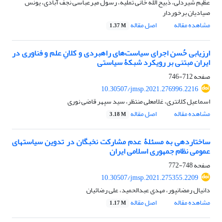
عظیم شیردلی، ذبیح الله خانی تملیه، رسول میرعباسی نجف آبادی، یونس
صیادیان برخوردار
مشاهده مقاله
اصل مقاله
1.37 M
ارزیابی حُسن اجرای سیاست‌‎های راهبردی و کلانِ علم و فناوری در
ایران مبتنی بر رویکرد شبکۀ سیاستی
صفحه
712-746
10.30507/jmsp.2021.276996.2216
اسماعیل کلانتری، غلامعلی منتظر، سید سپهر قاضی نوری
مشاهده مقاله
اصل مقاله
3.18 M
ساختاردهی به مسئلۀ عدم مشارکت نخبگان در تدوین سیاست‏های
عمومی نظام جمهوری اسلامی ایران
صفحه
748-772
10.30507/jmsp.2021.275355.2209
دانیال رمضانپور، مهدی عبدالحمید، علی رضائیان
مشاهده مقاله
اصل مقاله
1.17 M