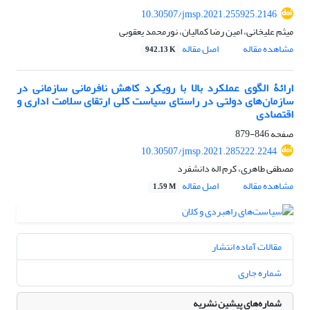
10.30507/jmsp.2021.255925.2146
میثم علیخانی، امین رضا کمالیان، نورمحمد یعقوبی
مشاهده مقاله
اصل مقاله
942.13 K
ارائۀ الگوی عملکرد بالا با رویکرد کاهش نافرمانی سازمانی در
سازمان‌های دولتی در راستای سیاست کلی ارتقای سلامت اداری و
اقتصادی
صفحه
846-879
10.30507/jmsp.2021.285222.2244
مصطفی طاهری، کرم اله دانشفرد
مشاهده مقاله
اصل مقاله
1.59 M
مقالات آماده انتشار
شماره جاری
شماره‌های پیشین نشریه