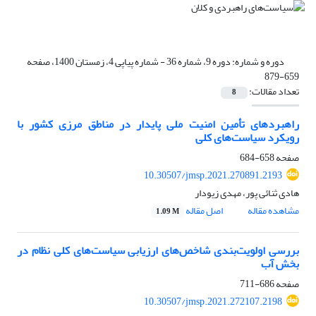
دوره و شماره:
دوره 9، شماره 36 - شماره پیاپی 4، زمستان 1400، صفحه
659-879
تعداد مقالات:
8
راهبردهای تأمین امنیت ملی پایدار در مناطق مرزی کشور با
رویکرد سیاست‌های کلی
صفحه
658-684
10.30507/jmsp.2021.270891.2193
هادی ثنائی پور، مهدی زیودار
مشاهده مقاله
اصل مقاله
1.09 M
بررسی اولویت‌بندی شاخص‌های ارزیابی سیاست‌های کلی نظام در
بخش آب
صفحه
686-711
10.30507/jmsp.2021.272107.2198