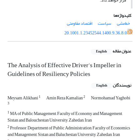
قرار خواهد داد.
کلیدواژه‌ها
خط‌مشی
سیاست
اقتصاد مقاومتی
20.1001.1.23452544.1400.9.36.8.0
عنوان مقاله
English
The Analysis of Effective Driver's Impeller in
Guidelines of Resiliency Policies
نویسندگان
English
1
2
Meysam Alikhani
Amin Reza Kamalian
Normohamad Yaghobi
3
1
MA of Public Management, Faculty of Economy and Management,
Sistan and Balouchestan University, Zahedan, Iran
2
Professor, Department of Public Administration, Faculty of Economics
and Management, Sistan and Baluchestan University, Zahedan, Iran