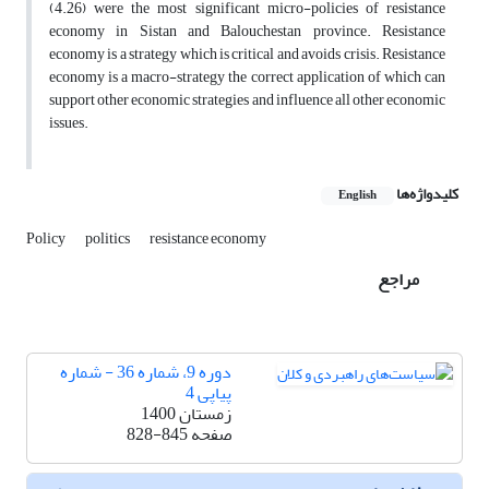
(4.26) were the most significant micro-policies of resistance
economy in Sistan and Balouchestan province. Resistance
economy is a strategy which is critical and avoids crisis. Resistance
economy is a macro-strategy the correct application of which can
support other economic strategies and influence all other economic
issues.
کلیدواژه‌ها
English
Policy
politics
resistance economy
مراجع
دوره 9، شماره 36 - شماره
پیاپی 4
زمستان 1400
صفحه
828-845