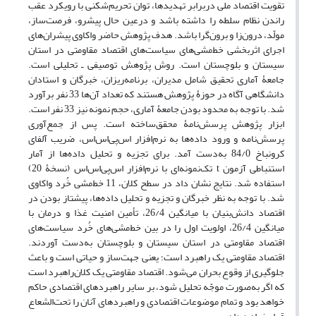
تقویت اقتصاد ملی دربرابر تهدیدها، توان تحریم‌شکنی با رویکرد عقب
راندن نظام سلطه را داشته باشد و درعین حال پیشرو، فرصت‌ساز،
مولّد، درون‌زا و برون‌گرا باشد. هدف پژوهش حاضر واکاوی پیشران‌های
اجرای اثربخشی خط‌مشی‌های سیاست‌های اقتصاد مقاومتی در استان
سیستان و بلوچستان است. روش پژوهش توصیفی ـ تحلیلی است.
جامعۀ آماری تحقیق شامل مدیران، برنامه‌ریزان، خبرگان و استادان
دانشگاهی آگاه در حوزۀ پژوهش هستند که تعداد آن‌ها 33 نفر برآورد
شد. با توجه به محدود بودن جامعۀ آماری، حجم نمونه نیز 33 نفر است.
ابزار پژوهش پرسش‌نامۀ محقق‌ساخته است. پس از جمع‌آوری
پرسش‌نامه و ورود داده‌ها به نرم‌افزار اس‌پی‌اس‌اس، ضریب آلفای
کرونباخ 84/0 به‌دست آمد. برای تجزیه و تحلیل داده‌ها از آمار
استنباطی آزمون t تک‌نمونه‌ای با نرم‌افزار اس‌پی‌اس‌اس (نسخۀ 20)
استفاده شد. نتایج نشان داد در سطح کلان، 11 خط‌مشی خُرد واکاوی
شد. با توجه به نظر خبرگان و تجزیه و تحلیل داده‌ها، پیشتاز بودن در
اقتصاد دانش‌بنیان با میانگین 26/4، تأمین امنیت غذا و درمان با
میانگین 26/4، اولویت اول را در بین خط‌مشی‌های خُرد سیاست‌های
اقتصاد مقاومتی در استان سیستان و بلوچستان به‌دست آوردند.
اقتصاد مقاومتی یک راهبرد است؛ یعنی جهت‌ساز و حیاتی است و باعث
جلوگیری از وقوع بحران می‌شود. اقتصاد مقاومتی یک کلان‌راهبرد است
که اگر به‌صورت موجّه تحلیل شود، بر سایر راهبردهای اقتصادی حاکم
خواهد بود و تمام موضوعات اقتصادی و راهبردهای آنان را تحت‌الشعاع