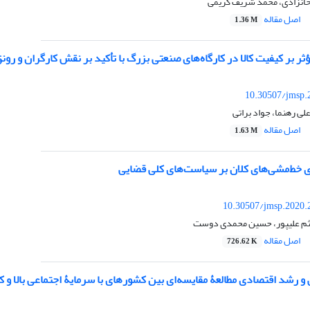
 خانزادی، محمد شریف کریمی
اصل مقاله
1.36 M
ر بر کیفیت کالا در کارگاه‌های صنعتی بزرگ با تأکید بر نقش کارگران و رونق
10.30507/jmsp.
لی رهنما، جواد براتی
اصل مقاله
1.63 M
ای خط‌مشی‌های کلان بر سیاست‌های کلی قضایی
10.30507/jmsp.2020.
ثم علیپور، حسین محمدی دوست
اصل مقاله
726.62 K
و رشد اقتصادی مطالعۀ مقایسه‌ای بین کشورهای با سرمایۀ اجتماعی بالا و ک