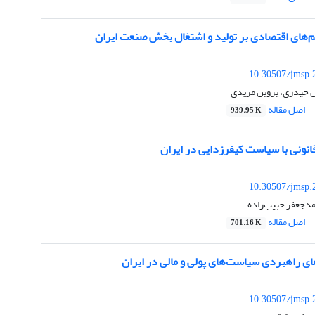
م‌های اقتصادی بر تولید و اشتغال بخش صنعت ایران
10.30507/jmsp.
 حیدری، پروین مریدی
اصل مقاله
939.95 K
نونی با سیاست کیفرزدایی در ایران
10.30507/jmsp.
مدجعفر حبیب‌زاده
اصل مقاله
701.16 K
ی راهبردی سیاستهای پولی و مالی در ایران
10.30507/jmsp.