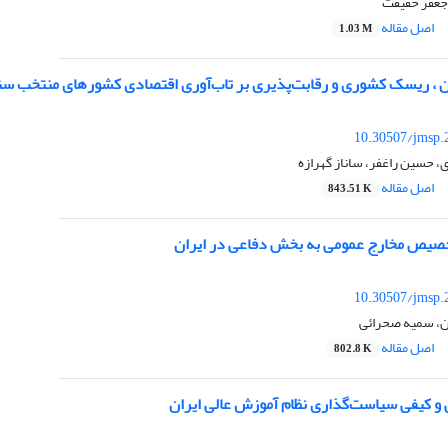
 جعفر حقیقت
اصل مقاله
1.03 M
ن ، ریسک کشوری و رقابت‌پذیری بر تاب‌آوری اقتصادی کشورهای منتخب سن
10.30507/jmsp.
ی، حسین راغفر، ساناز گهرازه
اصل مقاله
843.51 K
تخصیص مخارج عمومی به بخش دفاعی در ایران
10.30507/jmsp.
ان، سمیه صحرائی
اصل مقاله
802.8 K
 و کیفی سیاستگذاری نظام آموزش عالی ایران