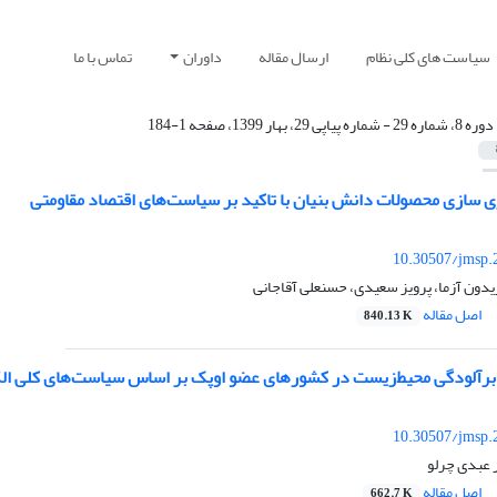
سیاست های کلی نظام
ارسال مقاله
داوران
تماس با ما
دوره 8، شماره 29 - شماره پیاپی 29، بهار 1399، صفحه 1-184
ری سازی محصولات دانش بنیان با تاکید بر سیاست‌های اقتصاد مقاومتی
10.30507/jmsp.
دون آزما، پرویز سعیدی، حسنعلی آقاجانی
اصل مقاله
840.13 K
ت برآلودگی محیط‌زیست در کشورهای عضو اوپک بر اساس سیاستهای کلی الگ
10.30507/jmsp.
 عبدی چرلو
اصل مقاله
662.7 K