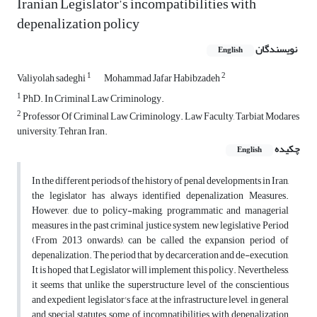
Iranian Legislator’s incompatibilities with
depenalization policy
نویسندگان
English
1
2
Valiyolah sadeghi
Mohammad Jafar Habibzadeh
1
PhD. In Criminal Law Criminology.
2
Professor Of Criminal Law Criminology. Law Faculty, Tarbiat Modares
university, Tehran, Iran.
چکیده
English
In the different periods of the history of penal developments in Iran,
the legislator has always identified depenalization Measures.
However, due to policy-making, programmatic and managerial
measures in the past criminal justice system, new legislative Period
(From 2013 onwards), can be called the expansion period of
depenalization. The period that by decarceration and de-execution,
It is hoped that Legislator will implement this policy. Nevertheless,
it seems that unlike the superstructure level of the conscientious
and expedient legislator's face, at the infrastructure level, in general
and special statutes, some of incompatibilities with depenalization