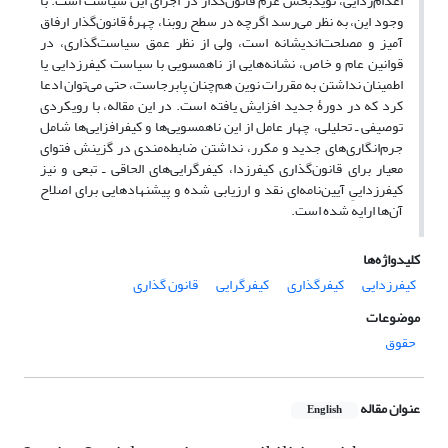
اعدام‌زدایی، نویدبخش عزم قانون‌گذار در اجرای این سیاست است. با
وجود این، به نظر می‌رسد اگرچه در سطح روبنا، چهرۀ قانون‌گذار ارفاق
آمیز و مصلحت‌اندیشانه است، ولی از نظر عمق سیاست‌گذاری، در
قوانین عام و خاص، نشانه‌هایی از ناهمسویی با سیاست کیفرزدایی یا
اطمینان نداشتن به مقررات نوین هم‌چنان پابرجاست، حتی می‌توان ادعا
کرد که در دورۀ جدید افزایش یافته است. در این مقاله، با رویکردی
توصیفی ـ تحلیلی، چهار عامل از این ناهمسویی‌ها و کیفرافزایی‌ها شامل
جرم‌انگاری‌های جدید و مکرر، نداشتن ضابطه‌مندی در گزینش فتوای
معیار برای قانون‌گذاری کیفرزدا، کیفرگرایی‌های الحاقی ـ تبعی و نیز
کیفرزداییِ آیین‌نامه‌ای نقد و ارزیابی شده و پیشنهادهایی برای اصلاح
آن‌ها ارایه شده است.
کلیدواژه‌ها
کیفرزدایی
کیفرگذاری
کیفرگرایی
قانون گذاری
موضوعات
حقوق
عنوان مقاله
English