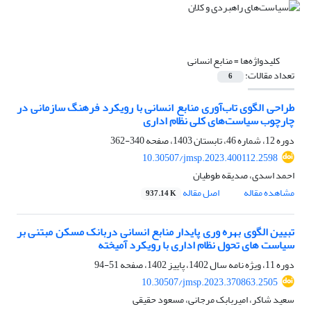
کلیدواژه‌ها =
منابع انسانی
تعداد مقالات:
6
طراحی الگوی تاب‌آوری منابع انسانی با رویکرد فرهنگ سازمانی در
چارچوب سیاست‌های کلی نظام اداری
دوره 12، شماره 46، تابستان 1403، صفحه
340-362
10.30507/jmsp.2023.400112.2598
احمد اسدی، صدیقه طوطیان
مشاهده مقاله
اصل مقاله
937.14 K
تبیین الگوی بهره وری پایدار منابع انسانی دربانک مسکن مبتنی بر
سیاست های تحول نظام اداری با رویکرد آمیخته
دوره 11، ویژه نامه سال 1402، پاییز 1402، صفحه
51-94
10.30507/jmsp.2023.370863.2505
سعید شاکر، امیربابک مرجانی، مسعود حقیقی