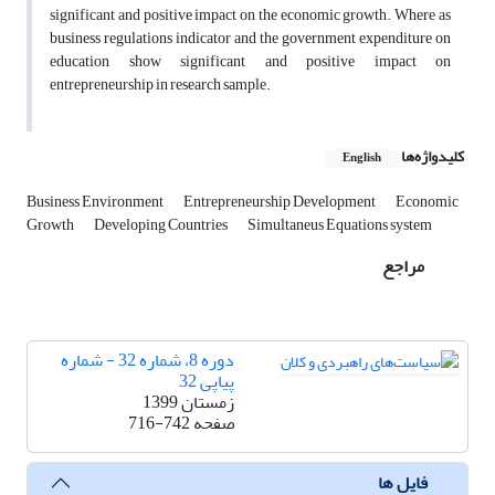
significant and positive impact on the economic growth. Where as
business regulations indicator and the government expenditure on
education show significant and positive impact on
entrepreneurship in research sample.
کلیدواژه‌ها
English
Business Environment
Entrepreneurship Development
Economic
Growth
Developing Countries
Simultaneus Equations system
مراجع
دوره 8، شماره 32 - شماره
پیاپی 32
زمستان 1399
صفحه
716-742
فایل ها