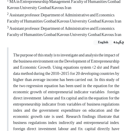
1
MA in Entrepreneurship Management, Faculty of Humanities, Gonbad
Kavous University, Gonbad Kavous, Iran
2
Assistant professor, Department of Administrative and Economics,
Faculty of Humanities, Gonbad Kavous University, Gonbad Kavous, Iran
3
Assistant professor, Department of Administrative and Economics,
Faculty of Humanities, Gonbad Kavous University, Gonbad Kavous, Iran
چکیده
English
The purpose of this study is to investigate and analysis the impact of
the business environment on the Development of Entrepreneurship
and Economic Growth. Using equations system (2 sls) and Panel
data method during the 2010-2015 for 20 developing countries by
higher than average income, has been carried out. In this study of
the two regression equation has been used in the equation for the
economic growth of entrepreneurial indicator variables , foreign
direct investment , labour and fix capital and in the equation for the
entrepreneurship indicator from variables of business regulations
index and the government expenditure on education and the
economic growth rate is used. Research findings illustrate that
business regulations index indirectly and entrepreneurial index,
foreign direct investment, labour and fix capital directly have