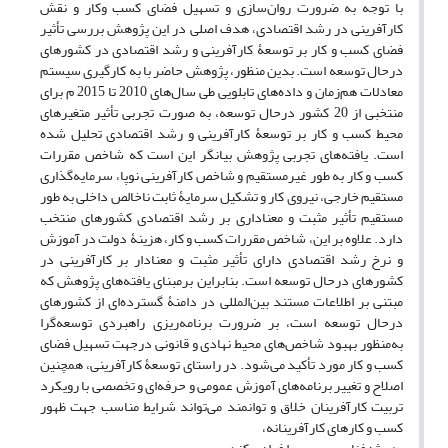
با توجه به ضرورت روان‌سازی و تسهیل فضای کسب وکار و نقش
کارآفرینی در رشد اقتصادی، هدف اصلی در این پژوهش بررسی تأثیر
فضای کسب و کار بر توسعۀ کارآفرینی و رشد اقتصادی در کشورهای
درحال توسعه است. بدین منظور، پژوهش حاضر با به کارگیری سیستم
معادلات هم‌زمان و داده‌های تابلویی طی سال‌های 2010 تا 2015 م برای
منتخبی از 20 کشور درحال توسعه، به صورت تجربی تأثیر متغیرهای
محیط کسب و کار بر توسعۀ کارآفرینی و رشد اقتصادی تحلیل شده
است. یافته‌های تجربی پژوهش بیانگر این است که شاخص مقررات
کسب و کار به طور غیرمستقیم و شاخص کارآفرینی نوپا، سرمایه‌گذاری
مستقیم خارجی، نیروی کار و تشکیل سرمایۀ ثابت ناخالص داخلی به طور
مستقیم تأثیر مثبت و معناداری بر رشد اقتصادی کشورهای منتخب
دارد. علاوه بر این، شاخص مقررات کسب و کار، هزینۀ دولت در آموزش
و نرخ رشد اقتصادی دارای تأثیر مثبت و معنادار بر کارآفرینی در
کشورهای درحال توسعه است. بنابراین برمبنای یافته‌های پژوهش که
مبتنی بر اطلاعات مستند بین‌المللی در دامنۀ گسترده‌ای از کشورهای
درحال توسعه است، بر ضرورت برنامه‌ریزی راهبردی توسعه‌گرا
به‌منظور بهبود شاخص‌های محیط نهادی و قانونی درجهت تسهیل فضای
کسب و کار مورد تأکید می‌شود. در راستای توسعۀ کارآفرینی، همچنین
اصلاح و تغییر برنامه‌های آموزش عمومی و حرفه‌ای و تخصصی با رویکرد
تربیت کارآفرینان خلاق و توانمند می‌تواند شرایط مناسب جهت ظهور
کسب و کارهای کارآفرینانه،