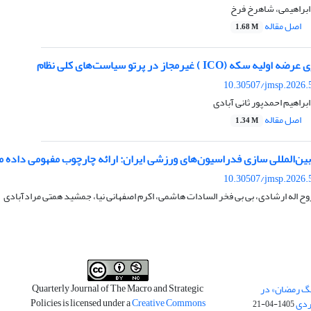
ابراهیمی، شاهرخ فرخ
اصل مقاله
1.68 M
(ICO ) غیرمجاز در پرتو سیاست‌های کلی نظام
10.30507/jmsp.2026.
براهیم احمدپور ثانی آبادی
اصل مقاله
1.34 M
ین‌المللی سازی فدراسیون‌های ورزشی ایران: ارائه چارچوب مفهومی داده م
10.30507/jmsp.2026.
ح اله ارشادی، بی بی فخر السادات هاشمی، اکرم اصفهانی نیا، جمشید همتی مرادآبادی
Quarterly Journal of The Macro and Strategic
نگ رمضان» در
Policies is licensed under a
Creative Commons
ردی
1405-04-21