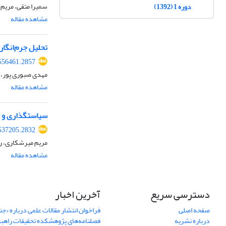
سمیرا متقی، مریم 
دوره 1 (1392)
مشاهده مقاله
تحلیل جرم‌انگاری عرضه اولیه سکه 
556461.2857
مهدی صبوری پور، ا
مشاهده مقاله
سیاستگذاری و ب
537205.2832
مریم میرشکاری، رو
مشاهده مقاله
دسترسی سریع
آخرین اخبار
صفحه اصلی
فراخوان انتشار مقالات علمی درباره «ج
درباره نشریه
فصلنامه‌های پژوهشکده تحقیقات راهب