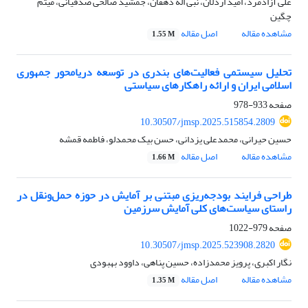
علی آزادمرد، امید اردلان، نبی اله دهقان، جمشید صالحی صدقیانی، میثم
چگین
مشاهده مقاله
اصل مقاله
1.55 M
تحلیل سیستمی‌ فعالیت‌های‌ بندری در توسعه دریامحور جمهوری
اسلامی ایران و ارائه راهکارهای سیاستی
صفحه
933-978
10.30507/jmsp.2025.515854.2809
حسین حیرانی، محمدعلی یزدانی، حسن بیک محمدلو، فاطمه قمشه
مشاهده مقاله
اصل مقاله
1.66 M
طراحی فرایند بودجه‌ریزی مبتنی بر آمایش در حوزه حمل‌ونقل در
راستای سیاست‌های کلی آمایش سرزمین
صفحه
979-1022
10.30507/jmsp.2025.523908.2820
نگار اکبری، پرویز محمدزاده، حسین پناهی، داوود بهبودی
مشاهده مقاله
اصل مقاله
1.35 M