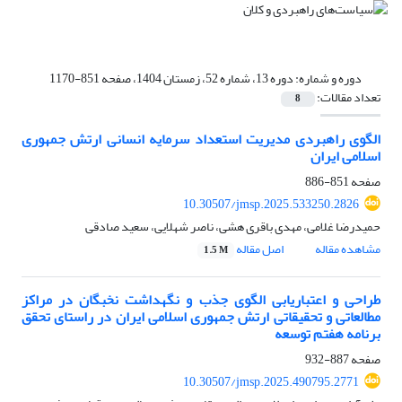
دوره و شماره:
دوره 13، شماره 52، زمستان 1404، صفحه 851-1170
تعداد مقالات:
8
الگوی راهبردی مدیریت استعداد سرمایه انسانی ارتش جمهوری
اسلامی ایران
صفحه
851-886
10.30507/jmsp.2025.533250.2826
حمیدرضا غلامی، مهدی باقری هشی، ناصر شهلایی، سعید صادقی
مشاهده مقاله
اصل مقاله
1.5 M
طراحی و اعتباریابی الگوی جذب و نگهداشت نخبگان در مراکز
مطالعاتی و تحقیقاتی ارتش جمهوری اسلامی ایران در راستای تحقق
برنامه هفتم توسعه
صفحه
887-932
10.30507/jmsp.2025.490795.2771