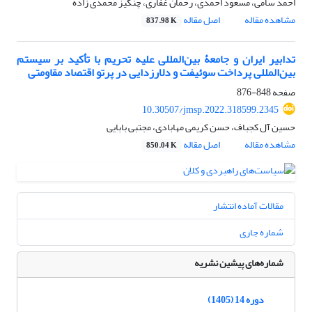
احمد سامی، مسعود احمدی، رحمان غفاری، چنگیز محمدی زاده
مشاهده مقاله
اصل مقاله
837.98 K
تدابیر ایران و جامعۀ بین‌المللی علیه تحریم با تأکید بر سیستم
بین‌المللی پرداخت سوئیفت و دلارزدایی در پرتو اقتصاد مقاومتی
صفحه
848-876
10.30507/jmsp.2022.318599.2345
حسین آل کجباف، حسن کریمی مهابادی، مجتبی بابایی
مشاهده مقاله
اصل مقاله
850.04 K
مقالات آماده انتشار
شماره جاری
شماره‌های پیشین نشریه
دوره 14 (1405)