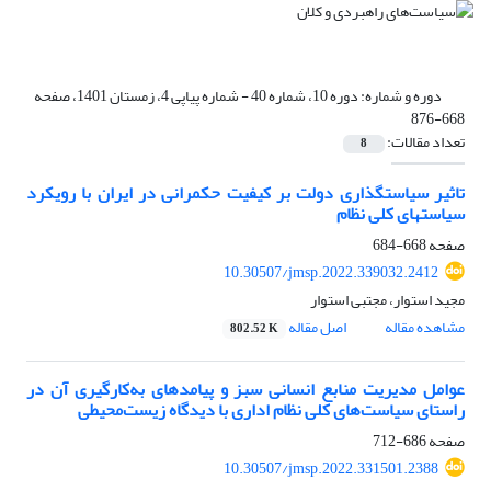
دوره و شماره:
دوره 10، شماره 40 - شماره پیاپی 4، زمستان 1401، صفحه
668-876
تعداد مقالات:
8
تاثیر سیاستگذاری دولت بر کیفیت حکمرانی در ایران با رویکرد
سیاستهای کلی نظام
صفحه
668-684
10.30507/jmsp.2022.339032.2412
مجید استوار، مجتبی استوار
مشاهده مقاله
اصل مقاله
802.52 K
عوامل مدیریت منابع انسانی سبز و پیامدهای به‌کارگیری آن در
راستای سیاست‌های کلی نظام اداری با دیدگاه زیست‌محیطی
صفحه
686-712
10.30507/jmsp.2022.331501.2388