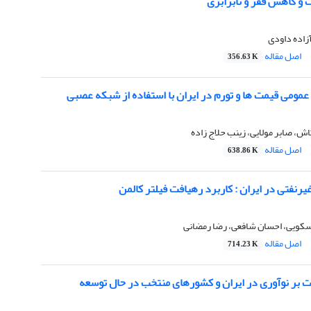
 و کاهش فقر و نابرابری
اده داودی
اصل مقاله
356.63 K
مومی قیمت ها و تورم در ایران با استفاده از شبکه عصبی
، صابر مولایی، زینب حلاج زاده
اصل مقاله
638.86 K
نفتی در ایران : کاربرد رهیافت فیلتر کالمن
سکویی، احسان شافعی، رضا رمضانی
اصل مقاله
714.23 K
ت بر نوآوری در ایران و کشورهای منتخب در حال توسعه