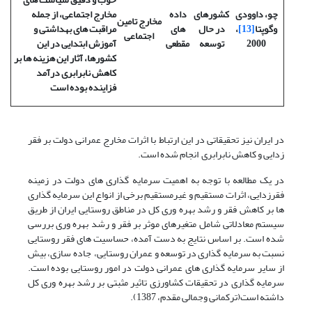
چو، داوودی
کشورهای
داده
مخارج اجتماعی، از جمله
مخارج تامین
وگوپتا
[13]
،
در حال
های
مراقبت های بهداشتی و
اجتماعی
2000
توسعه
مقطعی
آموزش ابتدایی در این
کشورها، آثار این هزینه ها بر
کاهش نابرابری درآمد
فزاینده بوده است
در ایران نیز تحقیقاتی در این ارتباط با اثرات مخارج عمرانی دولت بر فقر
زدایی و کاهش نابرابری انجام شده است.
در یک مطالعه با توجه به اهمیت سرمایه گذاری های دولت در زمینه
فقرزدایی، اثرات مستقیم و غیرمستقیم برخی از انواع این سرمایه گذاری
ها بر کاهش فقر و رشد بهره وری کل در مناطق روستایی ایران از طریق
سیستم معادلاتی شامل متغیرهای موثر بر فقر و رشد بهره وری بررسی
شده است. بر اساس نتایج به دست آمده،‌ حساسیت های فقر روستایی
نسبت به سرمایه گذاری در توسعه و عمران روستایی، جاده سازی، بیش
از سایر سرمایه گذاری های عمرانی دولت در امور روستایی بوده است.
سرمایه گذاری در تحقیقات کشاورزی تاثیر مثبتی بر رشد بهره وری کل
داشته است(ترکمانی وجمالی مقدم، 1387).