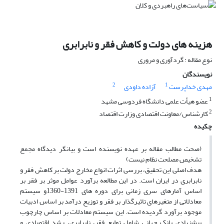
هزینه های دولت و کاهش فقر و نابرابری
نوع مقاله : گردآوری و مروری
نویسندگان
2
1
مهدی خداپرست
آزاده داودی
1
عضو هیأت علمی دانشگاه فردوسی مشهد
2
کارشناس/معاونت اقتصادی وزارت اقتصاد
چکیده
(صحت مطالب مقاله بر عهده نویسنده است و بیانگر دیدگاه مجمع
تشخیص مصلحت نظام نیست)
هدف اصلی این تحقیق، بررسی اثرات انواع مخارج دولت بر کاهش فقر و
نابرابری در ایران است. در این مطالعه برآورد عوامل موثر بر فقر بر
اساس آمارهای سری زمانی برای دوره های 1391-1360و سیستم
معادلاتی از متغیرهای تاثیرگذار بر فقر و توزیع درآمد بر اساس ادبیات
موجود برآورد گردیده است. این سیستم معادلات بر اساس چارچوب
پیشنهادی بانک جهانی شامل توابع فقر، نابرابری، رشد اقتصادی و