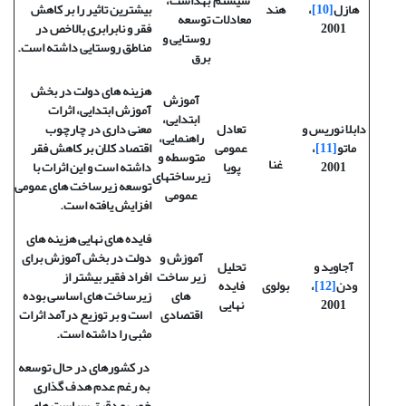
سیستم
بهداشت،
هازل
[10]
،
هند
بیشترین تاثیر را بر کاهش
معادلات
توسعه
2001
فقر و نابرابری بالاخص در
روستایی و
مناطق روستایی داشته است.
برق
هزینه های دولت در بخش
آموزش
آموزش ابتدایی، اثرات
ابتدایی،
دابلا نوریس
و
تعادل
معنی داری در چارچوب
راهنمایی،
ماتو
[11]
،
عمومی
اقتصاد کلان بر کاهش فقر
متوسطه و
غنا
2001
پویا
داشته است و این اثرات با
زیرساختهای
توسعه زیرساخت های عمومی
عمومی
افزایش یافته است.
فایده های نهایی هزینه های
آموزش و
دولت در بخش آموزش برای
آجاوید و
تحلیل
زیر ساخت
افراد فقیر بیشتر از
ودن
[12]
،
بولوی
فایده
های
زیرساخت های اساسی بوده
2001
نهایی
اقتصادی
است و بر توزیع درآمد اثرات
مثبی را داشته است.
در کشورهای در حال توسعه
به رغم عدم هدف گذاری
خوب و دقیق سیاست های