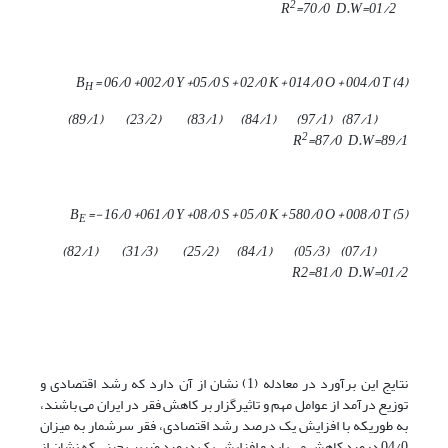
2
=
70/0
D.W=
01/2
R
=
06/0
+
002/0
Y +
05/0
S +
02/0
K +
014/0
O +
004/0
T
) B
4
(
H
)
89/1
) (
23/2
) (
83/1
) (
84/1
) (
97/1
(
)
87/1
(
2
R
=
87/0
D.W=
89/1
=-
16/0
+
061/0
Y +
08/0
S +
05/0
K +
580/0
O +
008/0
T
) B
5
(
E
)
82/1
) (
31/3
) (
25/2
) (
84/1
) (
05/3
) (
07/1
(
R2=
81/0
D.W=
01/2
نتایج این برآورد در معادله (1) نشان از آن دارد که رشد اقتصادی و
توزیع درآمد از عوامل مهم و تاثیرگزار بر کاهش فقر در ایران می باشند،
به طوریکه با افزایش یک درصد رشد اقتصادی، فقر سرشمار به میزان
04/0 درصد کاهش می یابد و افزایش یک درصد ضریب جینی که نشان از