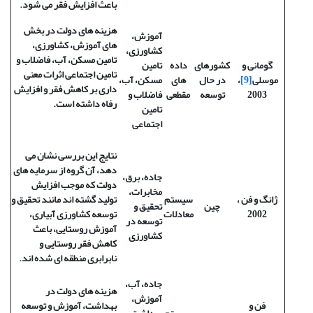
باعث افزایش فقر می شود.
هزینه های دولت در بخش
آموزش،
های آموزش، کشاورزی،
کشاورزی،
تامین مسکن، آب، فاضلاب و
گومانی و
کشورهای
داده
تامین
تامین اجتماعی اثرات معنی
موسلی
[9]
،
در حال
های
مسکن، آب،
داری بر کاهش فقر و افزایش
2003
توسعه
مقطعی
فاضلاب و
رفاه داشته است.
تامین
اجتماعی
نتایج این بررسی نشان می
دهد، آن گروه از سرمایه های
جاده، برق،
دولت که موجب افزایش
مخابرات،
ژانگ و فن
،
سیستم
تولید گشته اند مانند تحقیق و
چین
تحقیق و
2002
معادلات
توسعه کشاورزی آبیاری،
توسعه در
آموزش روستایی، باعث
کشاورزی
کاهش فقر روستایی و
نابرابری منطقه ای شده اند.
جاده، آب،
هزینه های دولت در
آموزش،
فن و
بهداشت، آموزش و توسعه