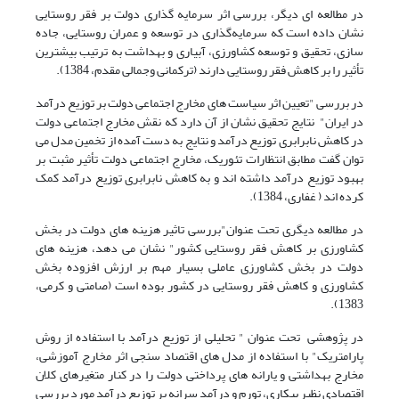
در مطالعه ای دیگر، بررسی اثر سرمایه گذاری دولت بر فقر روستایی
نشان داده است که سرمایه‌گذاری در توسعه و عمران روستایی، جاده
سازی، تحقیق و توسعه کشاورزی، آبیاری و بهداشت به ترتیب بیشترین
تأثیر را بر کاهش فقر روستایی دارند (ترکمانی وجمالی مقدم، 1384).
در بررسی "تعیین اثر سیاست های مخارج اجتماعی دولت بر توزیع درآمد
در ایران" نتایج تحقیق نشان از آن دارد که نقش مخارج اجتماعی دولت
در کاهش نابرابری توزیع درآمد و نتایج به دست آمده از تخمین مدل می
توان گفت مطابق انتظارات تئوریک، مخارج اجتماعی دولت تأثیر مثبت بر
بهبود توزیع درآمد داشته اند و به کاهش نابرابری توزیع درآمد کمک
کرده اند ( غفاری، 1384).
در مطالعه دیگری تحت عنوان"بررسی تاثیر هزینه های دولت در بخش
کشاورزی بر کاهش فقر روستایی کشور" نشان می دهد، هزینه های
دولت در بخش کشاورزی عاملی بسیار مهم بر ارزش افزوده بخش
کشاورزی و کاهش فقر روستایی در کشور بوده است (صامتی و کرمی،
1383).
در پژوهشی تحت عنوان " تحلیلی از توزیع درآمد با استفاده از روش
پارامتریک" با استفاده از مدل های اقتصاد سنجی اثر مخارج آموزشی،
مخارج بهداشتی و یارانه های پرداختی دولت را در کنار متغیرهای کلان
اقتصادی نظیر بیکاری، تورم و درآمد سرانه بر توزیع درآمد مورد بررسی