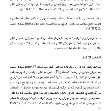
است. این دو شاخص به عنوان تابعی از هزینه های دولت در بخش های
مختلف (
S, K, O
)و رشد اقتصادی (
Y
) تعریف شده اند.
B=f(S, K, O, Y)
رشد اقتصادی (
Y
) به عنوان متغیر وابسته برای شاخص های اجتماعی و
هزینه های دولت در بخش های زیرساختی و سایر موارد لحاظ شده است.
Y=f (B, K, O)
شاخص برابری درآمد
(I
) یک تابعی از شاخص های دستیابی به نیاز های
اساسی در بهداشت و آموزش
B)
)
و هزینه های اجتماعی
(S)
، زیرساختی
(K)
و سایر موارد
(O)
لحاظ شده است.
I=f (B, S, K, O).
شاخص فقر که در این معادله شاخص فقر سرشمار
(P
) لحاظ شده است،
به عنوان تابعی از رشد اقتصادی
(Y)
، هزینه های دولت در امور مختلف
هزینه های اجتماعی
(S)
، زیرساختی
(K)
و سایر موارد
(O)
و شاخص توزیع
درآمد
(I)
لحاظ شده است، در این معادله علاوه بر نحوه توزیع درآمد و
رشد اقتصادی کشور که بر چگونگی میزان توزیع عواید حاصل از اقتصاد
در گروههای مختلف دارد، نحوه تخصیص هزینه های دولتی که به طور
مستقیم و غیرمستقیم بر میزان رشد، توزیع درآمد در کشور و ارتقا سطح
شاخص های اقتصادی منتج می شود، گنجانده شده است
P=f(Y, I, S, K,
O).