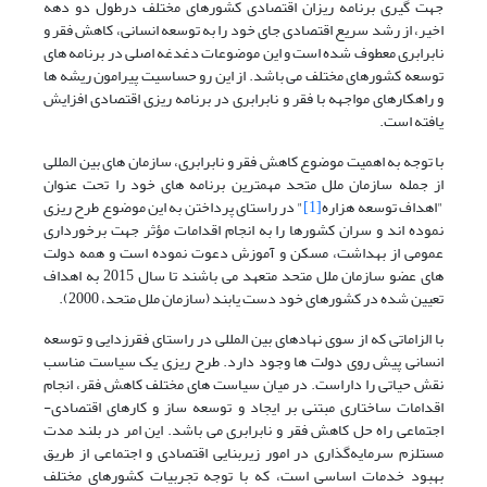
جهت گیری برنامه ریزان اقتصادی کشورهای مختلف درطول دو دهه
اخیر، از رشد سریع اقتصادی جای خود را به توسعه انسانی، کاهش فقر و
نابرابری معطوف شده است و این موضوعات دغدغه اصلی در برنامه های
توسعه کشورهای مختلف می باشد. از این رو حساسیت پیرامون ریشه ها
و راهکارهای مواجهه با فقر و نابرابری در برنامه ریزی اقتصادی افزایش
یافته است.
با توجه به اهمیت موضوع کاهش فقر و نابرابری، سازمان های بین المللی
از جمله سازمان ملل متحد مهمترین برنامه های خود را تحت عنوان
"اهداف توسعه هزاره
[1]
" در راستای پرداختن به این موضوع طرح ریزی
نموده اند و سران کشورها را به انجام اقدامات مؤثر جهت برخورداری
عمومی از بهداشت، مسکن و آموزش دعوت نموده است و همه دولت
های عضو سازمان ملل متحد متعهد می باشند تا سال 2015 به اهداف
تعیین شده در کشورهای خود دست یابند (سازمان ملل متحد، 2000).
با الزاماتی که از سوی نهادهای بین المللی در راستای فقرزدایی و توسعه
انسانی پیش روی دولت ها وجود دارد. طرح ریزی یک سیاست مناسب
نقش حیاتی را داراست. در میان سیاست های مختلف کاهش فقر، انجام
اقدامات ساختاری مبتنی بر ایجاد و توسعه ساز و کارهای اقتصادی-
اجتماعی راه حل کاهش فقر و نابرابری می باشد. این امر در بلند مدت
مستلزم سرمایه‌گذاری در امور زیربنایی اقتصادی و اجتماعی از طریق
بهبود خدمات اساسی است، که با توجه تجربیات کشورهای مختلف