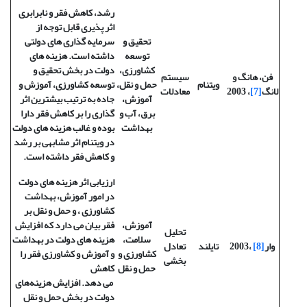
رشد، کاهش فقر و نابرابری
اثر پذیری قابل توجه از
تحقیق و
سرمایه گذاری های دولتی
توسعه
داشته است. هزینه های
کشاورزی،
دولت در بخش تحقیق و
فن، هانگ و
سیستم
ویتنام
حمل و نقل،
توسعه کشاورزی، آموزش و
لانگ
[7]
، 2003
معادلات
آموزش،
جاده به ترتیب بیشترین اثر
برق، آب و
گذاری را بر کاهش فقر دارا
بهداشت
بوده و غالب هزینه های دولت
در ویتنام اثر مشابهی بر رشد
و کاهش فقر داشته است.
ارزیابی اثر هزینه های دولت
در امور آموزش، بهداشت
کشاورزی ، و حمل و نقل بر
آموزش،
فقر بیان می دارد که افزایش
تحلیل
سلامت،
هزینه های دولت در بهداشت
وار
[8]
،2003
تایلند
تعادل
کشاورزی و
و آموزش و کشاورزی فقر را
بخشی
حمل و نقل
کاهش
می دهد. افزایش هزینه‌های
دولت در بخش حمل و نقل