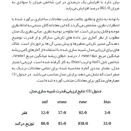
بیان دارد با افزایش یک درصدی در این شاخص میزان با سوادی به
میران 061/0 درصد افزایش می یابد.
با توجه به نتایج و تطابق علامت ضرایب معادلات ساختاری برآورد شده با
انتظارات نظری، مشخص می گردد که این معادله کلان سنجی به لحاظ نظری
موجه و قابل پذیرش است. اما علاوه بر توجیه نظری، مبانی نظری یک مدل
مطلوب از نظر آماری نیز داده های تاریخی سازگار و از قدرت توضیح
دهندگی مسیر تاریخی متغیرها و پیش بینی آن ها برخوردار است. ملاک
های برای ارزیابی مدل شبیه سازی شده با استفاده از آمارهای کمی ریشه
میانگین مربع خطا
(
rsme
)، درصد خطای ریشه میانگین مربع
(
srsme
)
،
شاخص تایل
(
tail
)
و اریب
(
bias
)
به کار گرفته شده است. ارزیابی اعتبار
مدل، مقدار عددی آماره محاسبه شده برای تمامی معادلات نزدیک به
صفر است که نشان می دهد برازش مدل مناسب می باشد. در جدول (1)
معیارهای مذکور برای معادلات منتخب آورده شده است.
جدول (1): نتایج ارزیابی قدرت شبیه سازی مدل
tail
srsme
rsme
bias
3/0
02/0
57/0
12/0
فقر
33/0
038/0
85/0
88/0
توزیع درآمد