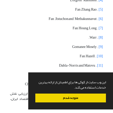
. Lofgren , Rabinson
[4]
. Fan, Zhang, Rao
[5]
. Fan , Jistuchon,and Methakunnavut
[6]
. Fan, Houng, Long
[7]
. Warr.
[8]
. Gomanee, Mosely
[9]
. Fan, Hazell
[10]
. Dabla-Norris and Matovu
[11]
. Ajwad , Wodon
[12]
این وب سایت از کوکی ها برای اطمینان از ارائه بهترین
. Chu, Ke-young, Davoodi, hamidreza, Gupta, sanjeev
[13]
خدمات استفاده می کند.
11. امینی، علیرضا و حجازی، آزاده. (1386)، «تحلیل و ارزیابی نقش
متوجه شدم
سلامت و بهداشت در ارتقاء بهره وری نیروی کار در اقتصاد ایران،
فصلنامه پژوهش های اقتصادی، شماره30.