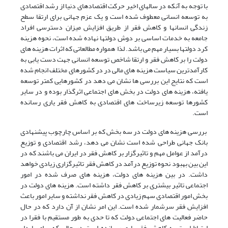
با توجه به آنکه در سالهای اخیر حرکت اقتصادهای دنیا از رشد اقتصادی
به توسعه انسانی معطوف شده است و یک عزم جهانی برای ارتقا سطح
زندگی انسانها و کاهش فقر از طریق افزایش میزان دسترسی افراد
جامعه به خدمات اساسی بر دوش دولتها نهاده شده است، نحوه هزینه
کرد دولتها بسیار مهم می باشد. لذا همواره مطالعاتی که اثرات هزینه های
دولت را بر کاهش فقر و ارتقا شاخص توسعه انسانی جهت دست یابی به
کارآمدترین سیاست هزینه های مالی در در کشورهای مختلف انجام شده
است که نتایج این بررسی ها نشان می دهد در کشورهایی کمتر توسعه
یافته، هزینه های دولت در بخش های اجتماعی اثرگذار بوده و در سایر
کشورها توسعه زیرساخت های اقتصادی به کاهش فقر یاری رسانده
است.
بررسی هزینه های دولت در سه بخش که بر اساس چارچوب پیشنهادی
بانک جهانی طراحی شده است نشان می دهد، رشد اقتصادی و توزیع
درآمد از عوامل مهم و تاثیرگزار بر کاهش فقر در ایران می باشند که در
این بین بهبود نحوه توزیع درآمد در کاهش فقر تاثیرگزاری زیادی خواهد
داشت. در بین هزینه های دولت، هزینه های صرف شده در امور
اجتماعی تاثیر بیشتری بر کاهش فقر داشته است. هزینه های دولت در
بخش امور اقتصادی سهم زیادی در کاهش فقر نداشته و سایر امور باعث
افزایش فقر سرشمار شده است. این امر نشان از آن دارد که در حال
حاضر فعالیت های اجتماعی دولت که تا حدی به طور مستقیم با فقرا در
ارتباط است به کاهش فقر یاری رسانده است در حالی که برای پایدار