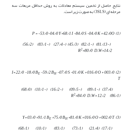
نتایج حاصل از تخمین سیستم معادلات به روش حداقل مربعات سه
مرحله ای (3SLS) به صورت زیر است.
53/0
-
04/0
Y+
68/1
I -
84/0
S -
04/0
K +
42/0
O
) P = -
1
(
)
56/2
) (
83/1
) (-
27/4
(-
)
45/3
) (
82/1
) (-
81/13
(-
2
=
80/0
D.W=
14/2
R
22/0
-
18/0
B
-
59/2
B
-
07/0
S -
01/0
K +
016/0
O +
003/0
) I=
2
(
E
H
T
)
68/0
) (
10/1
) (-
16/2
) (-
09/5
) (-
89/1
) (-
37/4
(
2
R
=
84/0
D.W=
12/2
)
86/1
(
03/0
+
91/1
B
+
75/0
B
+
81/0
K +
016/0
O +
002/0
T
) Y=
3
(
E
H
)
68/1
) (
10/1
) (
83/1
(
)
73/1
) (
21/4
) (
17/1
(