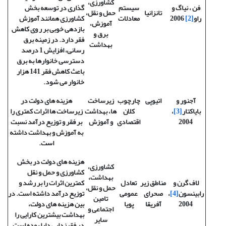
کشاورزی،
فن ، نیاگ و
سیستم
گذاری در توسعه بخش
تانزانیا
حمل و نقل،
راو
[2]
2006
معادلات
کشاورزی همانند آموزش
آموزش،
بازدهی خوبی بر ر وی کاهش
برق و
فقر دارد. در زمینه برق
بهداشت
رسانی، افزایش 1 درصد
دسترسی خانوارها به برق
باعث کاهش فقر 141 هزار
خانوار می شود.
آجنور و
اتیوپی
چارچوب
زیرساخت
هزینه های دولت در
بایاکتار
[3]
،
کلان
ها، بهداشت
زیرساخت ها اثرات کمتری را
2004
اقتصادی
و آموزش
بر فقر و توزیع درآمد نسبت
به آموزش و بهداشت داشته
است.
هزینه های دولت در بخش
کشاورزی،
کشاورزی و حمل و نقل
بهداشت،
لاف گرن و
مناطق زیر
تعادل
کمترین اثرات را بر رشد و
حمل و نقل،
رابینسون
[4]
،
صحرای
عمومی
توزیع درآمد داشته است. در
تامین
2004
آفریقا
پویا
بین هزینه های دولت،
اجتماعی و
بهداشت بیشترین کارایی را
سایر
در فقرزدایی دارا بوده است.