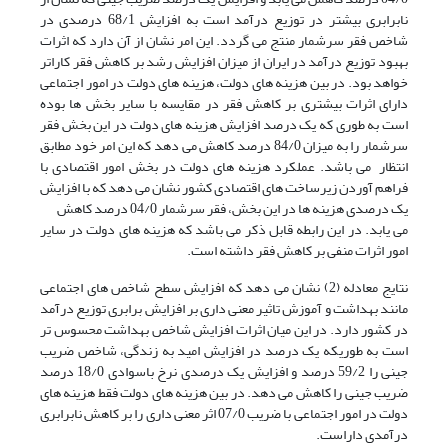
نابرابری بیشتر در توزیع درآمد است به افزایش 68/1 درصدی در
شاخص فقر سرشمار منتج می گردد. این امر نشان از آن دارد که اثرات
بهبود توزیع درآمد در ایران از میزان افزایش رشد بر کاهش فقر کاراتر
خواهد بود. در بین هزینه های دولت، هزینه های دولت در امور اجتماعی
دارای اثرات بیشتری بر کاهش فقر در مقایسه با سایر بخش ها بوده
است به طوری که یک درصد افزایش هزینه های دولت در این بخش فقر
سرشمار را به میزان 84/0 درصد کاهش می دهد که این امر خود مطابق
انتظار می باشد. عملکرد هزینه های دولت در بخش امور اقتصادی با
فراهم آوردن زیرساخت های اقتصادی کشور نشان می دهد که با افزایش
یک درصدی هزینه ها در این بخش، فقر سرشمار 04/0 درصد کاهش
می یابد. در این رابطه قابل ذکر می باشد که هزینه های دولت در سایر
امور اثرات منفی بر کاهش فقر داشته است.
نتایج معادله (2) نشان می دهد که افزایش سطح شاخص های اجتماعی
مانند بهداشت و آموزش تاثیر معنی داری بر افزایش برابری توزیع درآمد
در کشور دارد. در این میان اثرات افزایش شاخص بهداشت محسوس تر
است به طوریکه یک درصد در افزایش امید به زندگی، شاخص ضریب
جینی را 59/2 درصد و افزایش یک درصدی نرخ باسوادی 18/0 درصد
ضریب جینی را کاهش می دهد. در بین هزینه های دولت فقط هزینه های
دولت در امور اجتماعی با ضریب 07/0 اثر معنی داری را بر کاهش نابرابری
درآمدی داراست.