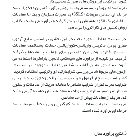
شود. در نتیجه این روش ها به صورت مجانبی کارا
نمی باشد اما رویکرد سیستمی مانند روش برآورد کمترین مجذورات سه
مرحله ای حداقل مربعات (3SLS) به صورت همزمان و یک جا معادلات
ساختاری یک الگوی همزمان را در نظر گرفته و برآورد می نماید، لذا این
روش تخمین های کارآتری را می دهد.
در سیستم معادلات مورد بحث در این تحقیق بر اساس نتایج آزمون
قطری بودن ماتریس واریانس-کوواریانس جملات پسماندها معادلات
سیستم، قطری بودن این ماتریس برای جملات پسماندها پذیرفته
گردید، در نتیجه از برآوردهای سیستمی تخمین پارامترها استفاده می
شود. به منظور تعیین قابلیت تشخیص معادلات موجود در سیستم،
آزمون های مربوط شامل بررسی شرایط رتبه ای و ترتیبی استفاده گردید،
که بر اساس نتایج از فرمول جهت بررسی شرط درجه ای و رتبه ماتریس
ضرایب صرف نظر از ضرایب متناظر با معادله هریک از معادلات و ستون
منتاظر غیر صفر سطرهای مربوطه به معادله، نشان دهنده آن می باشد
که، هر یک از معادلات بیش از حد مشخص
می باشد. بنابراین معادلات با به کارگیری روش حداقل مربعات سه
مرحله ای برآورد شده است.
5. نتایج برآورد مدل