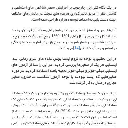
در یک نگاه کلی این چارچوب بر اقزایش سطح شاخص های اجتماعی و
کاهش فقر از طریق تاثیرگذاری هزینه های دولت در بخش های مختلف
جهت دست یابی به اهداف توسعه هزاره طراحی شده است.
آمارهای مربوط به هزینه های دولت در فصل های مختلف از قوانین بودجه
سالیانه کل کشور طی سال های 1391-1360 جمع آوری گردیده ، نرخ با
سوادی، شاخص سرشمار فقر و ضریب جینی ازمرکز آمار و امید به زندگی
بر اساس بر برآورد امینی
[14]
می باشد.
در این تحقیق با توجه به لزوم ایستا بودن داده های سری زمانی ابتدا
ایستایی هر یک از متغیرها بررسی گردید. در این راستا از آزمون های
ایستایی دیکی-فولر و دیکی-فولر تعمیم یافته استفاده گردید. در مورد
متغیرهایی که ایستا نبودند با توجه آزمون شکست ساختاری، متغیر
مجازی در مدل به کار گرفته شد.
در تخمین یک سیستم معادلات دو روش وجود دارد: رویکرد تک معادله
ای و رویکرد سیستم چند معادله ای. تخمین ضرایب در تکنیک های تک
معادله ای یعنی هر معادله به صورت جداگانه برآورد گردد مانند روش
دو مرحله ای حداقل مربعات (2SLS) اگر چه به اطلاعات محدود نیاز
است، اما در این تکنیک تخمین ضرایب اطلاعات معادلات دیگر را در
سیستم نادیده می گیرد و امکان ارتباط جملات خطای معادلات توجهی نمی