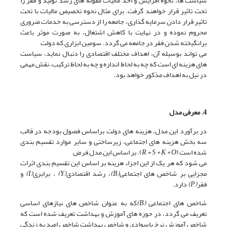
سیاست ها، نحوه افزایش و اخذ مالیات مقوله های رشد تولید و فقر را
تحت تاثیر قرار خواهند گرفت. برای مثال نحوه تخصیص مالیات با تحت
تاثیر قرار دادن سرمایه گذاری، جامعه را از دسترسی به خدمات ضروری
محروم نموده و در نهایت با کاهش اشتغال، به صورت موثر باعث
برانگیخته شدن فقر در جامعه می گردد. سومین ابزاری که دولت
می تواند بوسیله آن، اهداف مختلف اقتصادی را دنبال نماید، سیاست
های هزینه ای است که چه به لحاظ اندازه و چه به لحاظ ترکیب، نقش مهمی
در نیل به اهداف مذکور خواهد بود.
4. معرفی مدل
در برآورد این مدل، هزینه های دولت براساس فصول بودجه در قالب
سه بخش هزینه های اجتماعی، زیرساختی و سایر موارد تقسیم بندی
شده است (
R = S + K + O
). بر اساس این مدل فرض
می شود که هر یک از این اجزاء هزینه بر اساس این تقسیم بندی اثرات
مجزایی بر شاخص های اجتماعی
(B)
، رشد اقتصادی
(Y)
، برابری
(I)
و
فقر
(P)
دارد.
شاخص های اجتماعی
(B)
که به عنوان شاخص های نیازهای اساسی
تعریف می گردد، در حوزه های آموزش و بهداشت تعریف شده است که
شاخص آموزش نرخ باسوادی و شاخص بهداشت شاخص امید به زندگی