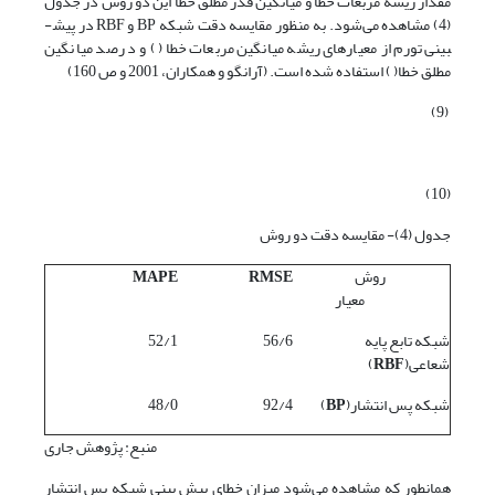
مقدار ریشه مربعات خطا و میانگین قدر مطلق خطا این دو روش در جدول
(4) مشاهده می‌شود. به منظور مقایسه دقت شبکه BP و RBF در پیش­
بینی تورم از معیارهای ریشه میانگین مربعات خطا ( ) و درصد میانگین
مطلق خطا( ) استفاده شده است. (آرانگو و همکاران، 2001 و ص 160)
(9)
(10)
جدول (4)- مقایسه دقت دو روش
روش
RMSE
MAPE
معیار
شبکه تابع پایه
56/6
52/1
شعاعی(
RBF
)
شبکه پس انتشار(
BP
)
92/4
48/0
منبع: پژوهش جاری
همانطور که مشاهده می‌شود میزان خطای پیش بینی شبکه پس انتشار