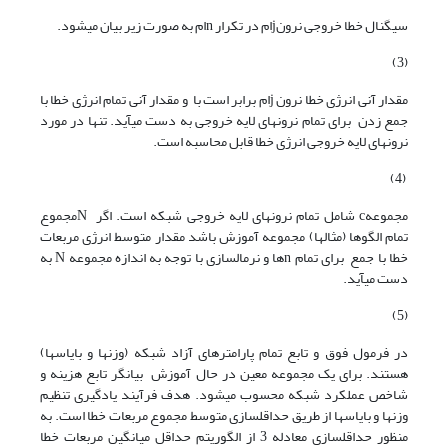
سیگنال خطا خروجی نرونjام در تکرار nام به صورت زیر بیان می­شود.
(3)
مقدار آنی انرژی خطا نرون jام برابر است با و مقدار آنی تمام انرژی خطا با
جمع زدن برای تمام نرون­های لایه خروجی به دست می­آید. تنها در مورد
نرون­های لایه خروجی انرژی خطا قابل محاسبه است.
(4)
مجموعهc شامل تمام نرون­های لایه خروجی شبکه است. اگر Nمجموع
تمام الگوها (مثال­ها) مجموعه آموزش باشد مقدار متوسط انرژی مربعات
خطا با جمع برای تمام nها و نرمال­سازی با توجه به اندازه مجموعه N به
دست می­آید.
(5)
در فرمول فوق و تابع تمام پارامترهای آزاد شبکه (وزن­ها و بایاس­ها)
هستند. برای یک مجموعه معین در حال آموزش بیانگر تابع هزینه و
شاخص عملکرد شبکه محسوب می­شود. هدف فرآیند یادگیری تنظیم
وزن­ها و بایاس­ها از طریق حداقل­سازی متوسط مجموع مربعات خطا است. به
منظور حداقل­سازی معادله 3 از الگوریتم حداقل میانگین مربعات خطا