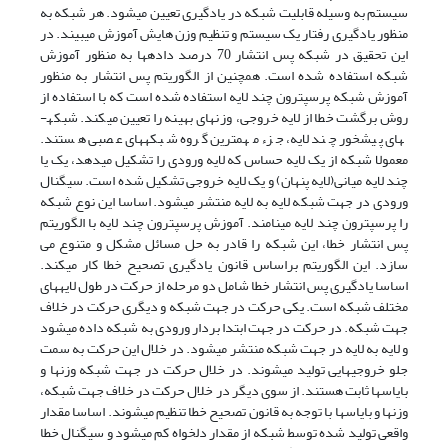
سیستم به وسیله قابلیت شبکه در یادگیری تعیین می­شود. هر شبکه به
منظور یادگیری رفتار یک سیستم و تنظیم وزن هایش آموزش می­بیند. در
این تحقیق در شبکه پس انتشار 70 درصد داده­ها به منظور آموزش
شبکه استفاده شده است. همچنین از الگوریتم پس انتشار به منظور
آموزش شبکه پرسپترون چند لایه استفاده شده است که با استفاده از
روش برگشت خطا از لایه خروجی، وزن­های بهینه را تعیین می­کند. شبکه­
های پیش­خور چند لایه، جزء مهم­ترین گروه شبکه­های عصبی هستند.
معمولا شبکه از یک لایه حساس که لایه ورودی را تشکیل می­دهد، یک یا
چند لایه میانی(لایه پنهان) و یک لایه خروجی تشکیل شده است. سیگنال
ورودی در جهت شبکه لایه به لایه منتشر می­شود. اساسا این نوع شبکه
را پرسپترون چند لایه می­نامند. آموزش پرسپترون چند لایه با الگوریتم
پس انتشار خطا، این شبکه را قادر به حل مسائل مشکل و متنوع می
سازد. این الگوریتم براساس قانون یادگیری تصحیح خطا کار می­کند.
اساسا یادگیری پس انتشار خطا شامل دو مرحله از حرکت در طول لایه­های
مختلف شبکه است. یکی حرکت در جهت شبکه و دیگری حرکت در خلاف
جهت شبکه. در حرکت در جهت ابتدا بردار ورودی به شبکه داده می­شود
و لایه به لایه در جهت شبکه منتشر می­شود. در خلال این حرکت به سمت
جلو خروجی­هایی تولید می­شوند. در خلال حرکت در جهت شبکه وزن­ها و
بایاس­ها ثابت هستند. از سوی دیگر در خلال حرکت در خلاف جهت شبکه،
وزن­ها و بایاس­ها با توجه به قانون تصحیح خطا تنظیم می­شوند. اساسا مقدار
واقعی تولید شده توسط شبکه از مقدار دلخواه کم می­شود و سیگنال خطا