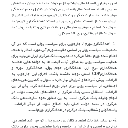
اینرو برقراری انضباط مالی دولت و الزام دولت به پایبند بودن به کاهش
مخارج و اتخاذ سیاست مالی انقباضی، می‌تواند در کنترل حجم نقدینگی
موثر باشد. به عبارت دیگر جهت کنترل تورم و هزینه اجتماعی ناشی از
آن دو مبحث از اهمیت بیشتری برخوردار است: "هدف‌گذاری تورم" به
عنوان یک اصلاح حقوقی و سازمانی در بانک‌ مرکزی و "قواعد پولی" به
عنوان یک الزام رفتاری برای بانک مرکزی.
1-"هدفگذاری تورم"، چارچوبی برای سیاست پولی است که در آن
تصمیمات سیاست پولی بر اساس مقایسه تورم آتی مورد انتظار با هدف
اعلام شده تورم اتخاذ می‌گردد. مدیریت بانک مرکزی ایران می باید برای
هدایت سیاست پولی به منظور ثبات قیمت ها به مولفه هایی همانند
هدفگذاری نرخ ارز، هدفگذاری حجم پول، هدفگذاری تورم و
هدفگذاریGDP اسمی توجه داشته باشد. اجرای این چارچوب به
الزامات، پیش شرط ها و شرایطی نیاز دارد تا بتوان با کمترین هزینه‌های
اجتماعی، از سیاست پولی برای مهار تورم استفاده کرد. یکی از این
الزامات، استقلال نسبی بانک مرکزی از دخالت‌های نادرست دولت در
انجام وظیفه بانک مرکزی است، به این منظور نحوه سازماندهی بانک
مرکزی در بدنه دولت اصلی باید اصلاح شود. از دیگر الزامات ،
پاسخگوئی و شفافیت بانک مرکزی در هدف‌گزاری تورم است.
2- براساس نظریات اقتصاد کلان بین حجم پول، تورم، رشد اقتصادی،
نرخ بهره اسمی و نرخ ارز در جامعه روابط مشخصی وجود دارد. بانک‌