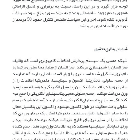
توجه قرار گیرد و در این راستا، نسبت به برقراری و تحقق الزاماتی
همچون عدم وجود سلطه مالی و عدم تعیین دستوری نرخ سود تسهیلات
گام برداشته شود. اجرای این سیاست متضمن کنترل حدود 50 درصد از
تورم در اقتصاد ایران می باشد.
4-مبانی نظری تحقیق
شبکه عصبی یک سیستم پردازش اطلاعات کامپیوتری است که وظایف
مغز انسان را شبیه­سازی می کند. مغز انسان از میلیاردها سلول مرتبط به
نام نرون تشکیل شده است. نرون­ها چهار قسمت اصلی دارند که عبارتند
از جسم سلولی، دندریت­ها، اکسون و سیناپس­ها، دندریت­ها اطلاعات را از
سایر نرون­ها دریافت می­کنند. این پتانسیل الکتریکی به وسیله سیناپس­ها
وزن دریافت می­کند. جسم سلولی همه­ی پتانسیل­های الکتریکی را جمع می­
کند. اگر مجموع پتانسیل­های الکتریکی بیشتر از حد آستانه شود، جسم
سلولی باعث فعالیت در طول اکسون می­شود و اکسون این پتانسیل فعال
را به سایر اکسون­ها انتقال می­دهد. دندریت­ها نقش یک بردار ورودی که
اطلاعات را از سایر نرون­های خارج دریافت می­کند برعهده دارند. بردار
وزن­ها نمایانگر سیناپس­ها هستند که به اطلاعات وزن می­دهند. جمع کننده
معرف جسم سلولی است که همه­ی اطلاعات را جمع می­کنند. تابع انتقال
نشانگر یک مقدار معین است که کنترل نرون­ها را برعهده دارد و در نهایت