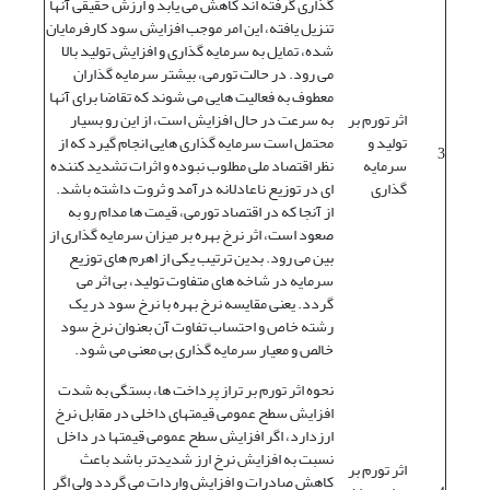
گذاری گرفته اند کاهش می یابد و ارزش حقیقی آنها
تنزیل یافته، این امر موجب افزایش سود کارفرمایان
شده، تمایل به سرمایه گذاری و افزایش تولید بالا
می رود. در حالت تورمی، بیشتر سرمایه گذاران
معطوف به فعالیت هایی می شوند که تقاضا برای آنها
اثر تورم بر
به سرعت در حال افزایش است، از این رو بسیار
تولید و
محتمل است سرمایه گذاری هایی انجام گیرد که از
3
سرمایه
نظر اقتصاد ملی مطلوب نبوده و اثرات تشدید کننده
گذاری
ای در توزیع ناعادلانه درآمد و ثروت داشته باشد.
از آنجا که در اقتصاد تورمی، قیمت ها مدام رو به
صعود است، اثر نرخ بهره بر میزان سرمایه گذاری از
بین می رود. بدین ترتیب یکی از اهرم های توزیع
سرمایه در شاخه های متفاوت تولید، بی اثر می
گردد. یعنی مقایسه نرخ بهره با نرخ سود در یک
رشته خاص و احتساب تفاوت آن بعنوان نرخ سود
خالص و معیار سرمایه گذاری بی معنی می شود.
نحوه اثر تورم بر تراز پرداخت ها، بستگی به شدت
افزایش سطح عمومی قیمتهای داخلی در مقابل نرخ
ارزدارد، اگر افزایش سطح عمومی قیمتها در داخل
نسبت به افزایش نرخ ارز شدیدتر باشد باعث
اثر تورم بر
کاهش صادرات و افزایش واردات می گردد ولی اگر