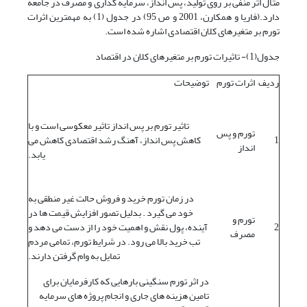
مثال اثر منفی بر روی تولید، پس انداز، سرمایه گذاری و مصرف در جامعه
دارد.(فاریا و همکارن، 2001 و ص 95) در جدول (1) به مهمترین اثرات
تورم بر متغیرهای کلان اقتصادی اشاره شده است.
جدول(1)- تاثیرات تورم بر متغیرهای کلان در اقتصاد
ردیف
اثرات تورم
توضیحات
تاثیر تورم بر پس انداز تاثیر معکوسی است و با
تورم و پس
1
کاهش پس انداز، آهنگ رشد اقتصادی کاهش می
انداز
یابد.
در زمان تورم خرید و فروش حالت غیر منطقی به
خود می گیرد . بدلیل تصور افزایش قیمت ها در
تورم و
2
آینده، پول نقش و اهمیت خود را از دست می دهد و
مصرف
تب خرید بالا می رود. در شرایط تورم، تمامی مردم
تمایل به وام گرفتن دارند.
در اثر تورم سنگینی بارهایی که کارفرمایان برای
تامین هزینه های جاری و انجام پروژه های سرمایه