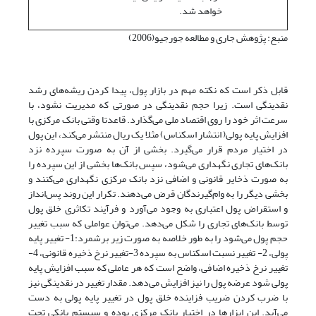
خواهد شد.
منبع: پژوهش جاری و مطالعه جورجیو(2006)
قابل ذکر است که نکته مهم در بازار پول، پیدا کردن ریشه‌های رشد
نقدینگی است. زیرا حجم نقدینگی در صورتی که مدیریت نشود، با
سرعت اثر خود را روی اقتصاد ملی می‌گذارد. قاعدتا وقتی بانک مرکزی با
افزایش پایه پولی( انتشار اسکناس) مثلا یک ریال منتشر می‌کند، این پول
در اختیار مردم قرار می‌گیرد. بخشی از آن به صورت سپرده نزد
بانک‌های تجاری نگهداری می‌شود، سپس بانک‌ها بخشی از این سپرده را
به صورت ذخایر قانونی و اضافی نزد بانک مرکزی نگهداری می‌کنند و
بخشی دیگر را به وام‌گیرندگان قرض می‌دهند. تکرار این روند پس‌انداز
و استقراض پول اعتباری به وجود می‌آورد و فرآیند تکاثری خلق پول
توسط بانک‌های تجاری را شکل می‌دهد. می‌توان عواملی که سبب تغییر
حجم پول می‌شود را به طور خلاصه به صورت زیر برشمرد:1- تغییر پایه
پولی، 2- تغییر نسبت اسکناس به سپرده 3-تغییر نرخ ذخیره قانونی، 4-
تغییر نرخ ذخیره اضافی، واضح است که هر عاملی که سبب افزایش پایه
پولی شود عرضه پول را نیز افزایش می‌دهد. مقدار تغییر در نقدینگی نیز
با ضرب کردن ضریب فزاینده خلق پول در تغییر پایه پولی به دست
می‌آید. این ابزارها در اختیار بانک مرکزی بوده و سیستم بانکی تحت