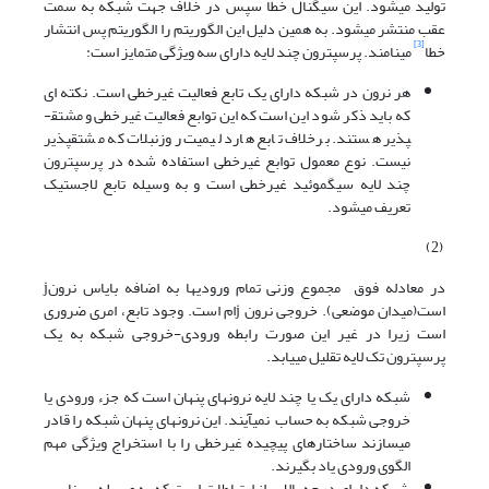
تولید می­شود. این سیگنال خطا سپس در خلاف جهت شبکه به سمت
عقب منتشر می­شود. به همین دلیل این الگوریتم را الگوریتم پس انتشار
[3]
خطا
می­نامند. پرسپترون چند لایه دارای سه ویژگی متمایز است:
هر نرون در شبکه دارای یک تابع فعالیت غیرخطی است. نکته ای
که باید ذکر شود این است که این توابع فعالیت غیرخطی و مشتق­
پذیر هستند. برخلاف تابع هارد لیمیت روزنبلات که مشتق­پذیر
نیست. نوع معمول توابع غیرخطی استفاده شده در پرسپترون
چند لایه سیگموئید غیرخطی است و به وسیله تابع لاجستیک
تعریف می­شود.
(2)
در معادله فوق مجموع وزنی تمام ورودی­ها به اضافه بایاس نرونj
است(میدان موضعی). خروجی نرون jام است. وجود تابع، امری ضروری
است زیرا در غیر این صورت رابطه ورودی-خروجی شبکه به یک
پرسپترون تک لایه تقلیل می­یابد.
شبکه دارای یک یا چند لایه نرون­های پنهان است که جزء ورودی یا
خروجی شبکه به حساب نمی­آیند. این نرون­های پنهان شبکه را قادر
می­سازند ساختارهای پیچیده غیرخطی را با استخراج ویژگی مهم
الگوی ورودی یاد بگیرند.
شبکه دارای درجه بالایی از ارتباطات است که به وسیله سیناپس­