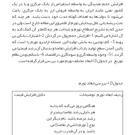
افزایش حجم نقدینگی به واسطه استقراض از بانک مرکزی و یا در یک
کشور نفتی مانند ایران به واسطه فروش ارز به بانک مرکزی، باعث
می‌شود تا دولت‌ها به اهداف کوتاه مدت خود دست یابند. هر چند که
بحث ریشه یابى علل پیدایش تورم از قلمروى این مقاله خارج است ولى در
حدى که به تشریح اصطلاح تورم و شناخت هر چه کاملتر آن کمک کند به
آن اشاره مى کنیم: 1-افزایش حجم پول در گردش 2-اعتبارات بانکى بى
رویه 3- کم توجهى به بخش تولید(این مسئله ازاینرو تورم زا است که
پائین آمدن سطح تولید بازتاب افزایش تقاضا و بدنبال آن رشد قیمتها مى
گردد.) 5- وجود واسطه گری و سوداگری دراقتصاد 6- ناسالم بودن نظام
توزیع. در جدول(2) ابعاد مختلف تورم مورد بررسی قرار گرفته است.
جدول(2)-بررسی ابعاد تورم
ردیف
ابعاد تورم
توضیحات
دلایل افزایش قیمت
هنگامی بروز می کند که بنا به
هر دلیلی رشد تقاضا بیشتر از
رشد عرضه باشد. نام دیگر این
نوع [ تورم ناشى از تقاضا] مى
باشد. و در آن قدرت خرید