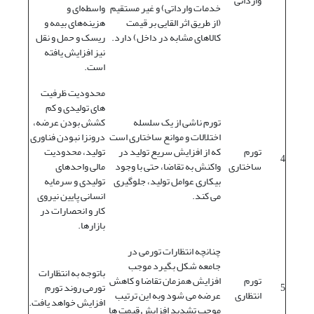
وارداتى
خدمات وارداتی) و غیر مستقیم
واسطه‌ای و
(از طریق اثر القایی بر قیمت
هزینه‌های بیمه و
کالاهای مشابه در داخل) دارد.
ریسک و حمل و نقل
نیز افزایش یافته
است.
محدودیت ظرفیت
های تولیدی و کم
تورم ناشی از یک سلسله
کشش بودن عرضه،
اختلالات و موانع ساختاری است
درونزا نبودن فناوری
تورم
که از افزایش سریع تولید در
تولید، محدودیت
4
ساختاری
واکنش به تقاضا، حتی با وجود
مالی واحدهای
بیکاری عوامل تولید، جلوگیری
تولیدی و سرمایه
می کند.
انسانی پایین نیروی
کار و انحصارات در
بازارها.
چنانچه انتظارات تورمی در
جامعه شکل بگیرد موجب
باتوجه به انتظارات
تورم
افزایش همزمان تقاضا و کاهش
5
تورمی روند تورم
انتظاری
عرضه می شود وبه این ترتیب
افزایش خواهد یافت.
موجب تشدید افزایش قیمت ها