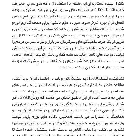
کنترل بهینه است. برای این منظور با استفاده از داده های سری زمانی طی
دوره (1386-1357) از طریق حداقل سازی تابع زیان بانک مرکزی با توجه
به رفتار تولید، تورم و تغییرات نرخ ارز، اقدام به استخراج تابع عکس
العمل نرخ بهره (نرخ سود سپرده های بانکی) برای هدف گذاری تورم
شده است. یافته های مقاله نشان می دهد که مقام پولی باید برای کنترل
تورم طی دوره ای نرخ سود سپرده های بانکی را افزایش دهد تا از این
طریق از یک طرف نقدینگی های سرگردان در بازار و در دسترس مردم را
جمع آوری کند و از طرف دیگر با تزریق نقدینگی جمع آوری شده به بخش
تولید، هزینه های تامین مالی سرمایه گذاری بخش تولید راکاهش دهد.
این سیاست باعث خواهد شد تورم روند کاهشی در پیش گرفته و به
سمت مقدار هدف گذاری شده حرکت کند.
تشکینی و افضلی(1390) به سنجش تورم پایه در اقتصاد ایران پرداختند.
مطالعه حاضر به اندازه گیری تورم پایه در اقتصاد ایران به روش های
مختلف و به عنوان راهنمایی برای هدایت سیاست پولی پرداخته است.
نتایج به دست آمده از این تحقیق نشان می دهند که روشSVAR ، در
شمار روش های بهینه برای اندازه گیری تورم پایه در اقتصاد ایران می
باشد. از سوی دیگر، گروه مسکن جزء پایدار تورم در اقتصاد ایران بوده و
هماهنگ با انتظارات می باشد. همچنین تکانه های تورم پایه، قیمت
واردات و تورم غیرپایه به ترتیب 54 ، 40 و 6 درصد از واریانس در تورم را
تشریح می کنند. براساس نتایج به دست آمده پیشنهاد شده است تا
چارچوب سیاستی هدف گذاری تورم در قالب یک برنامه پنج ساله مورد