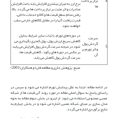
4
تراز پرداخت
نرخ ارز به میزان بیشتری افزایش یابد باعث افزایش
ها
صادرات و اثر مثبت بر تراز پرداخت ها می گردد. بالا
رفتن مدام سطح قیمت ها و کالا و خدمات داخلی،
قدرت رقابت آنها را در مقابل کالاهای خارجی سلب
خواهند نمود.
در دوره های تورم، با ثبات سایر شرایط، بدلیل
سرعت
کاهش سریع ارزش پول، پول کمتری نگهداری می
گردش پول
5
شود در نتیجه سرعت گردش پول افزایش می یابد،
و اثر تورم بر
بر عکس در دوره های رکود ، کاهش قیمت ها،
آن
سرعت گردش پول کاهش می یابد.
منبع: پژوهش جاری و مطالعه فاریا و همکاران(2001)
در ادامه مقاله، ابتدا به علل پیدایش تورم اشاره می شود و سپس در
راستای پاسخ به سوال اصلی مقاله در مورد روند آتی قیمت ها از شبکه
عصبی مصنوعی استفاده می شود. از اینرو در بخش سوم مقاله به نحوه
مدل سازی بر مبنای شبکه عصبی اشاره می شود و در بخش چهارم به
نتایج برآوردی اشاره می گردد.