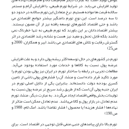
تولید افزایش مى یابد. در شرایط تورم طبیعی، با افزایش آرام و مستمر
سالانه قیمت ها مواجه هستیم. نرخ متعادل این تورم سالانه در حدود دو
تا سه درصد است. این نوع تورم دامنگیر بیشتر جوامع اقتصادى مى
باشد و حتى اقتصاد کشورهاى توسعه یافته نیز از آن مصون نیستند.
بیشتر اقتصاددانان بر این باورند که تورم طبیعی نه تنها خطرناک نمى
باشند بلکه قابل تحمل و مفید نیز هست و نشانه رشد اقتصادى در اثر
گسترش رقابت و تلاش هاى اقتصادى مى باشد.(بیر و همکاران، 2000 و
ص25)
تورم در کشورهای در حال توسعه اکثر ریشه پولی دارد و به علت افزایش
عرضه پول نسبت به کالاها و خدمات مورد استفاده بوجود می‌آید.
مطالعات تجربی در رابطه با ساختار تورم در ایران نیز پولی بودن تورم را
مورد تاکید قرار داده است و منشاء آن را فشارهای پولی ناشی از تامین
کسری بودجه دولت دانسته‌اند. بنابراین یکی از دلایل اصلی تورم در
ایران جنبه پولی آن است که از طریق رشد سریع تر عرضه پول نسبت به
تولیدات بخش واقعی اقتصاد ایجاد می‌گردد. به عبارت دیگر، منشاء تورم
عدم تعادل در بازار پول و کالا می‌باشد. عدم تعادل ممکن است متاثر از
نهاده‌ها ( فشار هزینه) یا محصول ( فشار تقاضا) باشد. (مک لام، 1988 و
ص 190)
تورم بالا دارای پیامدهای جنبی منفی قابل توجهی در اقتصاد است. برای