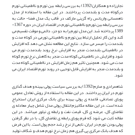
نجارزاده و همکاران(1392) به بررسی رابطه بین تورم و نااطمینانی تورم
درکوتاه مدت و بلندمدت پرداختند. در این مقاله با استفاده از مدل
ناهمسانی واریانس راه گزینی مارکف در قالب یک مدل فضا- حالت به
بررسی رابطه بین تورم و نااطمینانی تورم در اقتصاد ایران در دوره 1367-
1389 پرداخته شد. این مدل تورم را به دو جزء دائمی و موقت تقسیم می
کند و این کار تحلیل ارتباط بین تورم و نااطمینانی تورمی در کوتاه مدت و
بلندمدت را میسر می سازد. نتایج این مطالعه نشان می دهد که افزایش
در نااطمینانی بلندمدت منجر به افزایش نرخ روند بلندمدت تورم می
شود و افزایش در نااطمینانی کوتاه مدت منجر به کاهش نرخ تورم کوتاه
مدت می شود. همچنین تاثیر هم زمان افزایش در نااطمینانی کوتاه مدت
و بلندمدت منجر به افزایش قابل توجهی در روند تورم اقتصاد ایران می
شود.
شاهمرادی و صارم(1392) به بررسی سیاست پولی بهینه و هدف گذاری
تورم در ایران پرداختند. در این مقاله با استفاده از روش تعادل عمومی
پویای تصادفی، قاعده ی پولی بهینه برای بانک مرکزی ایران استخراج
شده است. در این مقاله مکانیزم انتقال پولی مدل شامل چهار معادله ی
تقاضای کل، عرضه ی کل، قیمت نفت و رابطه ی تیلور می­باشد. در این
مقاله ثابت می شود که فرم پویای رابطه ی تقاضای کل، با در نظر گرفتن
پولی بودن تورم در ایران، تابعی از نرخ رشد حجم پول است. با این فرض
که هدف بانک ­مرکزی پی گیری هم زمان نرخ تورم هدف و شکاف تولید