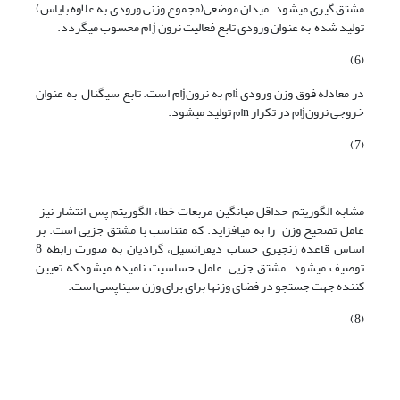
مشتق گیری می­شود. میدان موضعی(مجموع وزنی ورودی به علاوه بایاس)
تولید شده به عنوان ورودی تابع فعالیت نرون j ام محسوب می­گردد.
(6)
در معادله فوق وزن ورودی iام به نرونjام است. تابع سیگنال به عنوان
خروجی نرونjام در تکرار nام تولید می­شود.
(7)
مشابه الگوریتم حداقل میانگین مربعات خطا، الگوریتم پس انتشار نیز
عامل تصحیح وزن را به می­افزاید. که متناسب با مشتق جزیی است. بر
اساس قاعده زنجیری حساب دیفرانسیل، گرادیان به صورت رابطه 8
توصیف می­شود. مشتق جزیی عامل حساسیت نامیده می­شودکه تعیین
کننده جهت جستجو در فضای وزن­ها برای برای وزن سیناپسی است.
(8)