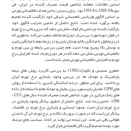
اساس اطلاعات ماهانه شاخص قیمت مصرف کننده در ایران، طی
دوره1369:10 تا 1391:6 بود. برای رسیدن به این هدف نااطمینانی تورمی
بر اساس الگوی واریانس ناهمسانی شرطی خود بازگشت کننده تعمیم
یافته برآورد شده است. نتایج حاصل از تخمین ضرایب الگوی خود
بازگشت کننده چرخشی مارکوف نشان می دهد که سری زمانی نرخ تورم
در طول دوره مورد بررسی از دو رژیم مختلف تبعیت می کند به طوری که
در رژیم اول با میانگین بالا و نوسان پایین و در رژیم دوم با میانگین پایین
و نوسان بالا روبرو بوده است. هم چنین بررسی رابطه ی بین تورم و
نااطمینانی تورمی نشان می دهد که در هر دو رژیم یاد شده، افزایش نرخ
تورم به افزایش نااطمینانی تورمی منجر شده است.
جعفری صمیمی و بالونژاد(1392) به بررسی کاربرد روش های نیمه
پارامتریک و موجک ها در بررسی وجود پایداری نرخ تورم ایران
پرداختند. برای این منظور، درجه انباشتگی کسری، با استفاده از روش
های GPH، تعدیل رابینسون، ریزن، وایتل و موجک ها و با استفاده از داده
های بانک مرکزی در مورد شاخص قیمت مصرف کننده سال های 1351-
1390، تخمین زده شد. نتایج حاصل از تحقیق، بیانگر وجود پایداری در
نرخ تورم ایران است. وجود ایستایی و پایداری نرخ تورم در اقتصاد،
بیانگر این است که در صورت بروز یک تکانه بر نرخ تورم، اثر آن تا مدتی
طولانی باقی می ماند. این نتیجه می تواند در اتخاذ سیاست های مرتبط،
مورد توجه تصمیم گیرندگان اقتصادی قرار گیرد.