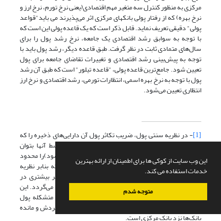
مرکزی به منظور کنترل سه متغیر مهم اقتصادی(یعنی نرخ تورم، نرخ ارز و
نرخ بهره) که از رفتار پولی بانکهای مرکزی اثر می‌پذیرند می باید"قواعد
پولی" دقیقی تعریف نماید. قابل ذکر است که یک قاعده پولی این است که
با توجه به سوابق رشد اقتصادی یک جامعه، نرخ رشد پول را برای
سال‌های متمادی ثابت در نظر گرفت. طبق قاعده دیگر، رشد پول باید با
توجه به پیش‌بینی رشد اقتصادی و تغییرات تقاضای جامعه برای پول
تعیین شود. جامع‌ترین قاعده پولی، "قاعده تیلور" است که طبق آن رشد
پول با توجه به نرخ بهره اسمی، انتظارات تورمی، رشد اقتصادی و نرخ ارز
انتظاری تعیین می‌شود.
[1]
- در نظریه سنتی پول، ضریب تکاثر پول آن دارایی‌های ذخیره را که
پایه نظام بانکی برای خلق سپرده بانکی باشند یا توسط آنها بتوان
فعالیت‌های وام‌دهی بانک‌ها(که منجر به خلق سپرده می‌شود)‌را محدود
این وب سایت از کوکی ها برای اطمینان از ارائه بهترین
کرد پول پرقدرت می‌نامند. دلیل این خصلت آن است که بنابر نظریه
خدمات استفاده می کند.
مزبور هر تغییر در میزان این نوع دارایی‌ها موجب تغییر بیشتری در
سپرده بانکی، به عنوان یکی از اعضای متشکله حجم پول، می‌گردد. این
متوجه شدم
مسئله همچنین گویای آن است که مشخص‌ترین اجزای متشکله پول
پرقدرت همان بدهی‌های پولی بخش دولتی یعنی پول در گردش و مانده
بانک‌ها نزد بانک مرکزی است.