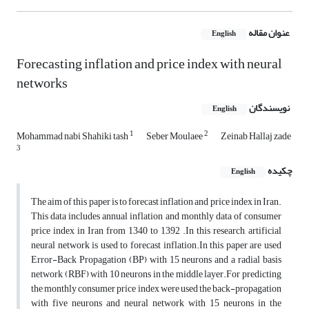
عنوان مقاله
English
Forecasting inflation and price index with neural
networks
نویسندگان
English
1
2
Mohammad nabi Shahiki tash
Seber Moulaee
Zeinab Hallaj zade
3
چکیده
English
The aim of this paper is to forecast inflation and price index in Iran.
This data includes annual inflation and monthly data of consumer
price index in Iran from 1340 to 1392 .In this research, artificial
neural network is used to forecast inflation.In this paper are used
Error-Back Propagation (BP) with 15 neurons and a radial basis
network (RBF) with 10 neurons in the middle layer.For predicting
the monthly consumer price index were used the back-propagation
with five neurons and neural network with 15 neurons in the