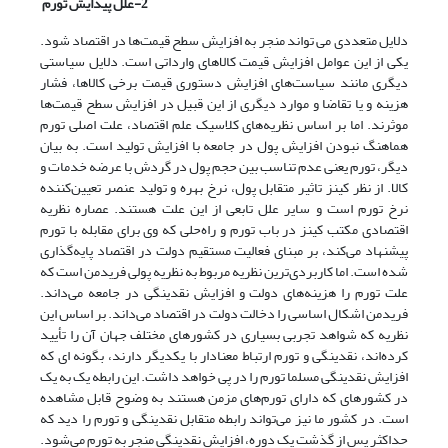
2-علل پیدایش تورم
دلایل متعددی می تواند منجر به افزایش سطح قیمت‌ها در اقتصاد شود.
یکی از این عوامل افزایش قیمت کالاهای وارداتی است. دلایل سیاستی
دیگری مانند سیاست‌های افزایش دستوری قیمت برخی کالاها، فشار
هزینه و یا تقاضا و موارد دیگری از این قبیل در افزایش سطح قیمت‌ها
موثرند. اما بر اساس نظریه‌های کلاسیک علم اقتصاد، علت اصلی تورم
هماهنگ نبودن افزایش پول در جامعه با افزایش تولید است. به بیان
دیگر، تورم یعنی عدم تناسب بین حجم پول در گردش با عرضه خدمات و
کالا. از نظر کینز تاثیر متقابل پول، نرخ بهره و تولید عنصر تعیین‌کننده
نرخ تورم است و سایر علل تابعی از این علت هستند. عصاره نظریه
اقتصادی مکتب کینز در باب تورم و راه‌حلی که وی برای مقابله با تورم
پیشنهاد می‌کند، بر مبنای فعالیت مستقیم دولت در اقتصاد پایه‌گذاری
شده است. اما کاربردی‌ترین نظریه مربوط به نظریه پولی فریدمن است که
علت تورم را هزینه‌های دولت و افزایش نقدینگی در جامعه می‌داند.
فریدمن اشکال اساسی را دخالت دولت در اقتصاد می‌داند. بر اساس این
نظریه که شواهد تجربی بسیاری در کشورهای مختلف جهان آن را تأیید
کرده‌اند، نقدینگی و تورم ارتباط معنادار با یکدیگر دارند، بگونه ای که
افزایش نقدینگی مسلما تورم را در پی خواهد داشت. این رابطه یک به یک
در کشورهای که دارای تورم‌های مزمن هستند به وضوح قابل مشاهده
است. در کشور ما نیز می‌تواند رابطه متقابل نقدینگی و تورم را دید که
حداکثر پس از گذشت یک دوره، افزایش نقدینگی منجر به تورم می‌شود.