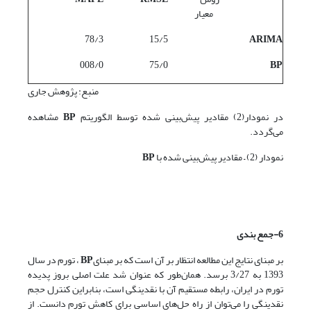
معیار
78/3
15/5
ARIMA
008/0
75/0
BP
منبع: پژوهش جاری
در نمودار(2) مقادیر پیش‌بینی شده توسط الگوریتم
BP
مشاهده
می‌گردد.
نمودار (2) – مقادیر پیش‌بینی شده با
BP
6-جمع بندی
بر مبنای نتایج این مطالعه انتظار بر آن است که بر مبنای
BP
، تورم در سال
1393 به 3/27 برسد. همان‌طور که عنوان شد علت اصلی بروز پدیده
تورم در ایران، رابطه مستقیم آن با نقدینگی است، بنابراین کنترل حجم
نقدینگی را می‌توان از راه‌ حل‌های اساسی برای کاهش تورم دانست. از