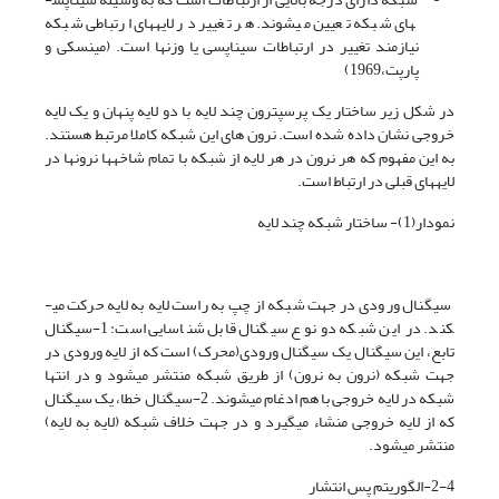
های شبکه تعیین می­شوند. هر تغییر در لایه­های ارتباطی شبکه
نیازمند تغییر در ارتباطات سیناپسی یا وزن­ها است. (مینسکی و
پارپت،1969)
در شکل زیر ساختار یک پرسپترون چند لایه با دو لایه پنهان و یک لایه
خروجی نشان داده شده است. نرون های این شبکه کاملا مرتبط هستند.
به این مفهوم که هر نرون در هر لایه از شبکه با تمام شاخه­ها نرون­ها در
لایه­های قبلی در ارتباط است.
نمودار(1)- ساختار شبکه چند لایه
سیگنال ورودی در جهت شبکه از چپ به راست لایه به لایه حرکت می­
کند. در این شبکه دو نوع سیگنال قابل شناسایی است: 1-سیگنال
تابع، این سیگنال یک سیگنال ورودی(محرک) است که از لایه ورودی در
جهت شبکه (نرون به نرون) از طریق شبکه منتشر می­شود و در انتها
شبکه در لایه خروجی با هم ادغام می­شوند. 2-سیگنال خطا، یک سیگنال
که از لایه خروجی منشاء می­گیرد و در جهت خلاف شبکه (لایه به لایه)
منتشر می­شود.
2-4-الگوریتم پس انتشار