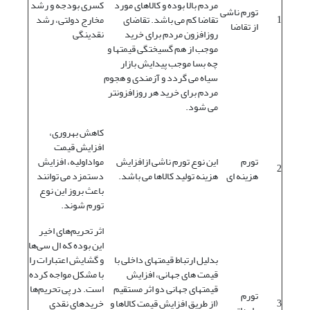
مردم بالا بوده و کالاهاى مورد
کسری بودجه و رشد
تورم ناشى
1
تقاضا کم مى باشد. تقاضاى
مخارج دولتی، رشد
از تقاضا
روزافزون مردم براى خرید
نقدینگی
موجب از هم گسیختگى قیمتها و
چه بسا موجب پیدایش بازار
سیاه مى گردد و آزمندى و هجوم
مردم براى خرید هر روزافزونتر
مى شود.
کاهش بهروری،
افزایش قیمت
تورم
این نوع تورم ناشى ازافزایش
مواداولیه، افزایش
2
هزینه اى
هزینه تولید کالاها مى باشد.
دستمزد می توانند
باعث بروز این نوع
تورم شوند.
اثر تحریم‌های اخیر
این بوده که ال سی‌‌ها
بدلیل ارتباط قیمتهای داخلی با
و گشایش اعتبارات را
قیمت های جهانی، افزایش
با مشکل مواجه کرده
قیمتهای جهانی دو اثر مستقیم
است. در پی تحریم‌ها
تورم
3
(از طریق افزایش قیمت کالاها و
خریدهای نقدی