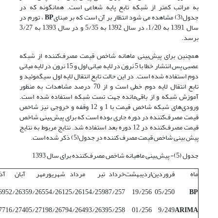
به مراتب کمتر از شبکه تابع پایه شعاعی است. همانگونه که در
جدول(3) مشاهده می شود انتظار بر آن است که بر مبنای
BP
، تورم در
سال 1391 به 1/20، در سال 1392 به 5/35 و در سال 1393 به 3/27
برسد.
همچنین برای پیش‌بینی ماهانه شاخص قیمت مصرف‌کننده از شبکه
عصبی پس انتشار خطا با 5 نرون در لایه میانی اول و 15 نرون در لایه میانی
دوم استفاده شده است. در این حالت تابع انتقال لایه اول سیگموئید و
تابع انتقال لایه دوم خطی است و از 70 درصد مشاهدات به منظور
آموزش شبکه و از باقی‌مانده جهت تست شبکه استفاده شده است.
ورودی‌های شبکه شاخص قیمت با 1 و 12 وقفه و خروجی نیز شاخص
قیمت مصرف‌کننده در دوره جاری بوده است که برای پیش‌بینی شاخص
قیمت مصرف‌کننده در 12 دوره بعد استفاده شد. نتایج مربوط به نتایج
پیش بینی شاخص قیمت مصرف کننده در جدول(5) ذکر شده است.
جدول (5)- پیش‌بینی ماهیانه شاخص مصرف‌کننده برای سال 1393
ماه
فروردین
اردیبهشت
خرداد
تیر
مرداد
شهریور
مهر
آبان
آذ
69
52/263
59/265
54/261
25/261
54/259
87/257
19/256
05/250
BP
77
16/274
05/271
98/267
94/264
93/263
95/258
01/256
9/249
ARIMA