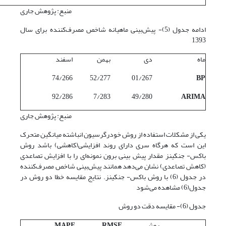
منبع: پژوهش جاری
ادامه جدول (5)- پیش‌بینی ماهیانه شاخص مصرف‌کننده برای سال
1393
ماه
دی
بهمن
اسفند
74/266
52/277
01/267
BP
92/286
7/283
49/280
ARIMA
منبع: پژوهش جاری
یکی از مشکلات استفاده از روش خودرگرسیون انباشته میانگین متحرک
این است که هرگاه سری دارای روند افزایشی(کاهشی) باشد روش
باکس- جنکینز مقدار پیش بینی برون نمونه‌ای را با افزایش تصاعدی
(کاهش تصاعدی) نشان می‌دهد همانند پیش‌بینی شاخص مصرف‌کننده
در جدول (6) با روش باکس- جنکینز. نتایج مقایسه خطا دو روش در
جدول(6) مشاهده می‌شود
جدول (6)- مقایسه دقت دو روش
روش
RMSE
MAPE