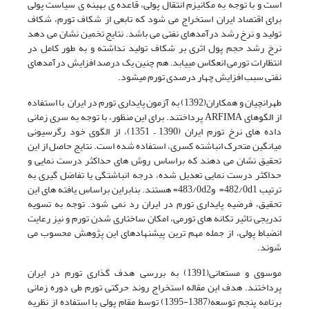
است و با توجه به مکانیزم انتقال پولی، قاعده ی بهینه ی سیاست پولی
برای اقتصاد ایران استخراج می شود که تابعی از شکاف تورم، شکاف
تولید و نرخ رشد درآمدهای نفتی می باشد. نتایج تخمین نشان می دهد
نرخ رشد حجم پول اثری بر شکاف تولید نداشته و به طور کامل در
انتظارات تورمی انعکاس می­یابد. هم چنین یک درصد افزایش درآمدهای
نفتی سبب افزایش چهار درصدی تورم می­شود.
طهرانچیان و همکاران(1392) به آزمون پایداری تورم در ایران با استفاده
از الگوهای ARFIMA پرداختند. برای این منظور، با توجه به سری زمانی
داده های نرخ تورم ایران (1390 – 1351)، از الگوی خود رگرسیونی
میانگین متحرک انباشته کسری، استفاده شده است. نتایج حاصل از این
تحقیق نشان می دهند که براساس روش های حداکثر درست نمایی و
حداکثر درست نمایی تعدیل شده، درجه انباشتگی یا تفاضل گیری به
ترتیب 482/0d1= و483/0d2= هستند. بنابراین براساس یافته های این
تحقیق، فرضیه پایداری تورم در ایران رد نمی شود. توجه به تسویه
تدریجی تاثیر تکانه های تورمی، امکان ساختاری شدن تورم و نیز رعایت
انضباط پولی، از جمله مهم ترین پیشنهادهای این پژوهش محسوب می
شوند.
موسوی و مستعانی(1391) به بررسی هدف گذاری تورم در ایران
پرداختند. هدف این مقاله استخراج روند حرکتی تورم طی دوره زمانی
برنامه پنجم توسعه(1387-1395) توسط مقام پولی با استفاده از نظریه