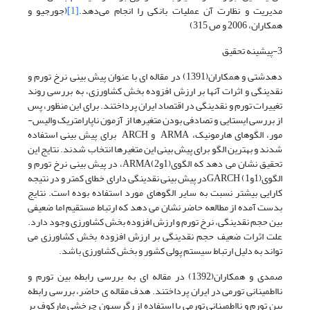
مدیریت و نظارت آن عملیات بانکی را انجام می‌دهد.
[1]
(جورجیو و
همکاران، 2006 و ص 315)
3-پیشینه تحقیق
دهدشتی و همکاران(1391) در مقاله ای با عنوان پیش بینی نرخ تورم و
نقدینگی و اثرات آنها بر ارزش افزوده بخش کشاورزی، به بررسی روند
تغییرات تورم و نقدینگی در اقتصاد ایران پرداختند. برای این منظور، پس
از بررسی ایستایی و تصادفی بودن متغیرها از آزمون ناپارامتریک والیس-
مور، الگوهای هارمونیک، ARMA و ARCH برای پیش بینی استفاده
شدند و بهترین الگو برای پیش بینی این متغیرها انتخاب شدند. نتایج این
تحقیق نشان می دهد که الگوی(1و2)ARMA، در پیش بینی نرخ تورم و
الگوی(1و1) GARCHدر پیش بینی نقدینگی دارای خطای کمتر و در نتیجه
کارایی بیشتر نسبت به سایر الگوهای مورد استفاده بوده است. نتایج
بدست آمده از مطالعه حاضر نشان می دهد که ارتباط مستقیم اما ضعیفی
بین حجم نقدینگی، نرخ تورم و ارزش افزوده بخش کشاورزی وجود دارد.
علت اثرات ضعیف حجم نقدینگی بر ارزش افزوده بخش کشاورزی می
تواند به دلیل ارتباط سیستم پولی کشور و بخش کشاورزی باشد.
صمدی و همکاران(1392) در مقاله ای به بررسی رابطه بین تورم و
نااطمینانی تورمی در ایران پرداختند. هدف مقاله ی حاضر، بررسی رابطه
بین تورم و نااطمینانی تورمی با استفاده از رگرسیون چرخشی مارکوف بر