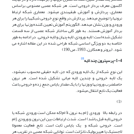
آکسون معرف بردار خروجی است. هر شبکه عصبی مصنوعی براساس
معماری، پردازش و آموزش طبقه­بندی می­شود. معماری شبکه ارتباط
نرون­ها را توضیح می­دهد. پردازش در واقع نوع خروجی شبکه­ها را برای هر
ورودی و وزن نشان می­دهد. الگوریتم آموزش تعیین کننده وزن­ها برای هر
بردار آموزش هستند. به طور کلی ساختار شبکه عصبی از سه قسمت
تشکیل شده است: لایه ورودی، لایه پنهان و لایه خروجی. در ادامه به طور
خلاصه به دو ویژگی اساسی شبکه طراحی شده در این مقاله اشاره می
شود. (برونر و همکارن، 1993، ص 190)
[2]
1-4-پرسپترون چند لایه
این نوع شبکه از یک لایه ورودی که جزء لایه حقیقی محسوب نمی­شود،
یک لایه خروجی و چندین لایه میانی تشکیل شده است. هر نرون
حاصلضرب ورودی­ها و وزن­ها را با یک مقدار بایاس جمع زده و خروجی باعث
فعالیت یک تابع انتقال می­شود.
(1)
در رابطه بالا ورودی j ام به نرون k ام(که ممکن است ورودی شبکه یا
خروجی لایه قبل باشد) است. شدت ارتباطات بین این نرون و ورودی j ام
است. خروجی شبکه و یک بایاس ثابت است. تابع فعالیت معمولا
لاجستیک یا هیپربولیک تانژانت است. توانایی شبکه عصبی در تقریب هر