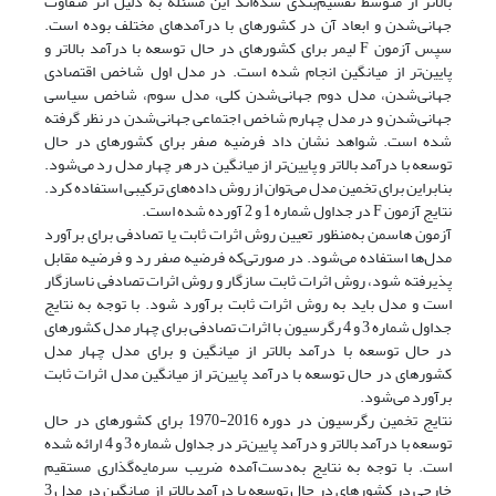
بالاتر از متوسط تقسیم‌بندی شده‌اند این مسئله به دلیل اثر متفاوت
جهانی‌شدن و ابعاد آن در کشورهای با درآمدهای مختلف بوده است.
سپس آزمون F لیمر برای کشورهای در حال توسعه با درآمد بالاتر و
پایین‌تر از میانگین انجام شده است. در مدل اول شاخص اقتصادی
جهانی‌شدن، مدل دوم جهانی‌شدن کلی، مدل سوم، شاخص سیاسی
جهانی‌شدن و در مدل چهارم شاخص اجتماعی جهانی‌شدن در نظر گرفته
شده است. شواهد نشان داد فرضیه صفر برای کشورهای در حال
توسعه با درآمد بالاتر و پایین‌تر از میانگین در هر چهار مدل رد می‌شود.
بنابراین برای تخمین مدل می‌توان از روش داده‌های ترکیبی استفاده کرد.
نتایج آزمون F در جداول شماره 1 و 2 آورده شده است.
آزمون هاسمن به‌منظور تعیین روش اثرات ثابت یا تصادفی برای برآورد
مدل‌ها استفاده می‌شود. در صورتی‌که فرضیه صفر رد و فرضیه مقابل
پذیرفته شود، روش اثرات ثابت سازگار و روش اثرات تصادفی ناسازگار
است و مدل باید به روش اثرات ثابت برآورد شود. با توجه به نتایج
جداول شماره 3 و 4 رگرسیون با اثرات تصادفی برای چهار مدل کشورهای
در حال توسعه با درآمد بالاتر از میانگین و برای مدل چهار مدل
کشورهای در حال توسعه با درآمد پایین‌تر از میانگین مدل اثرات ثابت
برآورد می‌شود.
نتایج تخمین رگرسیون در دوره 2016-1970 برای کشورهای در حال
توسعه با درآمد بالاتر و درآمد پایین‌تر در جداول شماره 3 و 4 ارائه شده
است. با توجه به نتایج به‌دست‌آمده ضریب سرمایه‌گذاری مستقیم
خارجی در کشورهای در حال توسعه با درآمد بالاتر از میانگین در مدل 3