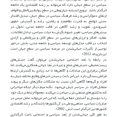
سیاسی در سطح جهانی دارد که می‌تواند بر رشد اقتصادی یک جامعه
اثرگذار باشد. ترویج اندیشه جهان‌وطنی در سطح روابط بین‌الملل و اقوام،
ارتقای دموکراسی و رشد فرهنگ سیاسی در سطح جهان، تبدیل اقتدار
سنتی جوامع به قدرت نظام‌مند و رقابتی، رشد و گسترش حقوق
شهروندی، تقویت و رشد آگاهی در قالب جامعه مدنی، تحول در
بینش‌های سیاسی، تغییر شیوه نگرش به حیات سیاسی، تبادل اطلاعات،
عقاید، افکار و ارزش‌های سیاسی در سطح کلان و بین‌المللی و آزادی
انتخاب در قالب مدل‌های توسعه سیاسی و جامعه مدنی، بخش درخور
توجهی از تأثیرات جهانی‌شدن در عرصه سیاسی در سطح جهان است
(یزدان‌پناه، 2012).
در رابطه با بُعد اجتماعی جهانی‌شدن می‌توان گفت جنبش‌های
زیست‌محیطی، جنبش‌های صلح و غیره در بُعد جهانی همکاری می‌کنند، اما
امکان برقراری این مبادلات و آگاهی‌ها تا حد زیادی به گسترش ارتباط
فراملی بستگی دارد، این امر باعث رسیدن خبرهای وقایع مختلف جهان به
افراد و گروه‌ها آگاهی آنان نسبت به مشکلات مکان‌های دیگر و پیوند
متقابل افراد در سراسر جهان می‌شود. نکته مهم دیگر اینکه مهاجرانی
که به کشورهای صنعتی غرب مهاجرت می‌کنند، معمولاً ارتباط نزدیک خود
را با دوستان و آشنایان حفظ می‌کنند که این امر می‌تواند عامل مهمی در
مبارزات سیاسی، مذهبی و ملی در آن کشورها باشدکه بر رشد اقتصادی
کشورها نیز اثرگذار است (نش، 2002).
به طور کلی جهانی‌شدن از بُعد سیاسی و اجتماعی باعث اثرگذاری