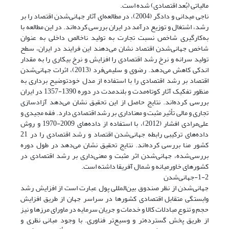
مالیاتی (بُعد اقتصادی) شده است.
ناجی میدانی و دادگر (2004)، در مطالعه‌ای آثار جهانی‌شدن اقتصاد را بر
رشد، اشتغال و توزیع درآمد در ایران بررسی کرده‌اند. در این مطالعه با
به‌کارگیری شاخص نسبت تجارت به تولید ناخالص داخلی به عنوان
شاخص جهانی‌شدن اقتصاد نشان می‌دهند این فرایند در ایران، سطح
تولید سرانه و نرخ رشد اقتصادی را افزایش و نرخ بیکاری را به مقدار
اندکی کاهش می‌دهد. رضوی و سلیمی‌فرد (2013)، اثرات جهانی‌شدن
اقتصاد بر رشد اقتصادی را با استفاده از مدل خود‌توضیح برداری به
منظور تفکیک آثار کوتاه‌مدت و بلندمدت در دوره 1390-1357 در ایران
بررسی کرده‌اند. نتایج حاصل از این تحقیق نشان می‌دهد آزادسازی
تجاری و مالی تأثیر مثبت و معناداری بر رشد اقتصادی دارد. فقه مجیدی و
علی‌مرادی افشار (2012)، با استفاده از داده‌های 2009-1970 و روش
داده‌های ترکیبی رابطه جهانی‌شدن اقتصاد و رشد اقتصادی را در 21
کشور منا بررسی کرده‌اند. نتایج تحقیق نشان می‌دهد در طول دوره
بررسی‌شده، جهانی‌شدن اثر مثبت و معنی‌داری بر رشد اقتصادی در
کشورهای خاورمیانه و شمال آفریقا داشته است.
1-2-جهانی‌شدن
جهانی‌شدن از نظر صندوق بین‌المللی پول عبارت است از افزایش رشد
وابستگی متقابل اقتصادی کشورها در سراسر جهان از طریق افزایش
حجم و تنوع مبادلات کالا و خدمات و جریان سرمایه در ماورای مرزها و نیز
از طریق پخش گسترده‌تر و وسیع‌تر فناوری. با وجود مبانی نظری و