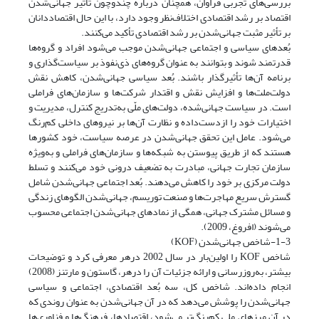
بررسی‌های تجربی فراوان، همچنان درباره چندوچون تأثیر جهانی‌شدن
اقتصاد بر رشد اقتصادی اختلاف‌نظر وجود دارد، با این حال اقتصاددانان
بر تأثیر مثبت جهانی‌شدن بر رشد اقتصادی تأکید می‌کنند.
بُعدهای سیاسی و اجتماعی جهانی‌شدن موجب می‌شود افراد و گروه‌ها
قدرتمند شوند و بتوانند به عنوان گروه‌های ذی‌نفوذ بر سیاست‌گذاری و
برنامه آن‌ها تأثیرگذار باشند. بُعد سیاسی جهانی‌شدن، کاهش نقش
دولت‌‌ملت‌ها و افزایش نقش و اقتدار شرکت‌ها و سازمان‌های فراملی
است. در سیاست جهانی‌شده، دولت‌های ملّی به‌تدریج کنترل، مدیریت و
اختیارات خود را ازدست‌داده و نظارت آن‌ها بر نیروهای داخلی کم‌رنگ
می‌شود. عامل این تحقق جهانی‌شدن در عرصه سیاست، خود کشور‌ها
هستند که از طریق پیوستن به شبکه‌ها و سازمان‌های فراملی و به‌ویژه
سازمان تجارت جهانی، مبادرت به تضعیف درونی خود می‌کنند و تسلط
دولت مرکزی بر خود را کاهش می‌دهند. بُعد اجتماعی جهانی‌شدن شامل
گسترش سریع مهاجرت‌ها و صنعت توریسم، جهانی‌شدن الگوهای زندگی
و مسائل مشترک جهانی، همگی از نمادهای جهانی‌شدن اجتماعی محسوب
می‌شوند (افروغ، 2009).
1-3-شاخص جهانی‌شدن (KOF)
شاخص KOF را اولین‌بار در سال 2002 درهر معرفی کرد و توضیحات
بیشتر، به‌روزرسانی و ارائه جزئیات آن را درهر، گاستون و مارتنز (2008)
انجام داده‌اند. شاخص کل، سه بُعد اقتصادی، اجتماعی و سیاسی
جهانی‌شدن را پوشش می‌دهد که در آن جهانی‌شدن به عنوان روندی که
در آن مرزهای ملی کم‌رنگ‌تر می‌شود، اقتصادها، فرهنگ‌ها و فناوری‌ها