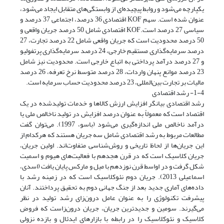
یکپارچه می‌شود و روابط پیچیده‌ای از وابستگی‌های متقابل ایجاد می‌شود،
عنوان شده است. سهم KOF اقتصادی 36 درصد، اجتماعی 37 درصد و
سیاسی 27 درصد است.KOF اقتصادی شامل 50 درصد جریان واقعی و
50 درصد محدودیت است که جریان واقعی شامل 22 درصد تجارت، 27
درصد سرمایه‌گذاری مستقیم خارجی، 24 درصد سرمایه‌گذاری پرتفولیو
و 27 درصد درآمد پرداختی به اتباع خارجی است. محدودیت نیز شامل
23 درصد موانع پنهان واردات، 28 درصد متوسط نرخ تعرفه، 26 درصد
مالیات بر تجارت بین‌المللی، 23 درصد محدودیت حساب سرمایه است.
1-4- رشد اقتصادی
رشد اقتصادی بیانگر افزایش ارزش کالاها و خدمات تولیدشده در یک
اقتصاد است که معمولاً به عنوان درصد افزایش در تولید ناخالص ملی یا
درآمد ناخالص ملی اندازه‌گیری می‌شود (باسو، 1997). می‌توان گفت
مطالعات مربوط به رشد اقتصادی شامل سه جریان هستند که هرکدام از
این جریان‌ها از لحاظ تاریخی و روش‌شناسی متفاوت‌اند. اولین جریان،
جریان کلاسیک است که در قرن هجدهم با فعالیت‌های هیوم و اسمیت
شکل گرفت و در اواسط قرن نوزدهم با میل و مارکس پایان یافت (اسدی،
اسماعیلی 2013). جریان دوم نئوکلاسیک است که در زمینه رشد با
داده‌های آماری جدید بعد از جنگ جهانی دوم به تحقیق پرداختند. آنان
پیشرفت تکنولوژی را به عنوان عامل درون‌زای رشد تولید در نظر
می‌گیرند. سومین و جدیدترین جریان، جریان درون‌زاست که فروض
کلاسیک و نئوکلاسیک را در رابطه با بازارهای ایدئال و بازده نزولی