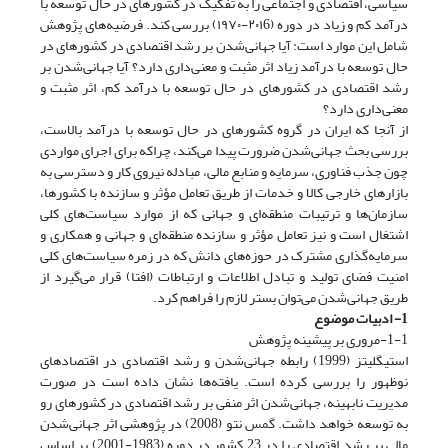
سیاسی، اقتصادی و اجتماعی را به تفکیک در کشورهای در حال توسعه با
درآمد کم و زیاد در دوره (۲۰۱6-۱۹۷۰) بررسی کند. فرضیه‌های پژوهش
شامل این موارد است: آیا جهانی‌شدن بر رشد اقتصادی در کشورهای در
حال توسعه با درآمد زیاد اثر مثبت و معنی‌داری دارد؟ آیا جهانی‌شدن بر
رشد اقتصادی در کشورهای در حال توسعه با درآمد کم، اثر مثبت و
معنی‌داری دارد؟
از آنجا که ایران در گروه کشورهای در حال توسعه با درآمد بالاست،
بررسی بحث جهانی‌شدن ضرورت پیدا می‌کند، چراکه برای اجرای مواردی
چون جذب فناوری، سرمایه و منابع مالی، مبادله نیروی کار و دسترسی به
بازارهای خارجی کالا و خدمات از طریق تعامل مؤثر و سازنده با کشورها،
سازمان‌ها و ترتیبات منطقه‌ای و جهانی که از موارد سیاست‌های کلی
اشتغال است و نیز تعامل مؤثر و سازنده منطقه‌ای و جهانی و همکاری و
سرمایه‌گذاری مشترک در حوزه‌های دانش که در زمره سیاست‌های کلی
امنیت فضای تولید و تبادل اطلاعات و ارتباطات (افتا) قرار می‌گیرد از
طریق جهانی‌شدن می‌توان بستر لازم را فراهم کرد.
1- ادبیات موضوع
1-1-مروری بر پیشینه پژوهش
استیگلیتز (1999) رابطه جهانی‌شدن و رشد اقتصادی در اقتصادهای
نوظهور را بررسی کرده است. یافته‌ها نشان داده است در صورت
مدیریت نا‌بهینه، جهانی‌شدن اثر منفی بر رشد اقتصادی در کشورهای رو
به توسعه خواهد داشت. گمس نتو (2008) در پژوهشی اثر جهانی‌شدن
مالی بر رشد اقتصادی را در 23 کشور در دوره (1983-2001) بر اساس