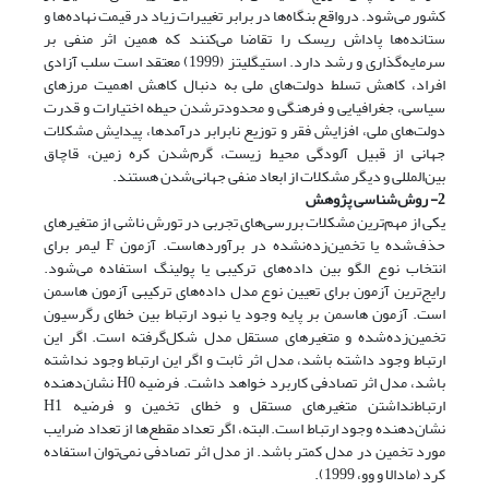
کشور می‌شود. درواقع بنگاه‌ها در برابر تغییرات زیاد در قیمت نهاده‌ها و
ستانده‌ها پاداش ریسک را تقاضا می‌کنند که همین اثر منفی بر
سرمایه‌گذاری و رشد دارد. استیگلیتز (1999) معتقد است سلب آزادی
افراد، کاهش تسلط دولت‌های ملی به دنبال کاهش اهمیت مرزهای
سیاسی، جغرافیایی و فرهنگی و محدودترشدن حیطه اختیارات و قدرت
دولت‌های ملی، افزایش فقر و توزیع نابرابر درآمدها، پیدایش مشکلات
جهانی از قبیل آلودگی محیط زیست، گرم‌شدن کره زمین، قاچاق
بین‌المللی و دیگر مشکلات از ابعاد منفی جهانی‌شدن هستند.
2- روش‌شناسی پژوهش
یکی از مهم‌ترین مشکلات بررسی‌های تجربی در تورش ناشی از متغیرهای
حذف‌شده یا تخمین‌زده‌نشده در برآوردهاست. آزمون F لیمر برای
انتخاب نوع الگو بین داده‌های ترکیبی یا پولینگ استفاده می‌شود.
رایج‌ترین آزمون برای تعیین نوع مدل داده‌های ترکیبی آزمون هاسمن
است. آزمون هاسمن بر پایه وجود یا نبود ارتباط بین خطای رگرسیون
تخمین‌زده‌شده و متغیرهای مستقل مدل شکل‌گرفته است. اگر این
ارتباط وجود داشته باشد، مدل اثر ثابت و اگر این ارتباط وجود نداشته
باشد، مدل اثر تصادفی کاربرد خواهد داشت. فرضیه H0 نشان‌دهنده
ارتباط‌نداشتن متغیرهای مستقل و خطای تخمین و فرضیه H1
نشان‌دهنده وجود ارتباط است. البته، اگر تعداد مقطع‌ها از تعداد ضرایب
مورد تخمین در مدل کمتر باشد. از مدل اثر تصادفی نمی‌توان استفاده
کرد (مادالا و وو، ‌1999).