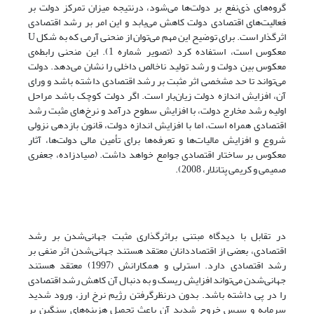
گروه‌های ذی‌نفع بر دولت‌ها می‌شود، درنتیجه میزان تمرکز دولت بر
فعالیت‌های اقتصادی دولت کاهش می‌یابد و این امر بر رشد اقتصادی
اثرگذار است. برای توضیح این مهم می‌توان از منحنی آرمی که به شکل U
معکوس است، استفاده کرد (تصویر شماره 1). این منحنی رابطه‌ی
معکوس بین دولت و رشد تولید ناخالص داخلی را نشان می‌دهد. دولت
می‌تواند تا حد مشخصی اثر مثبت بر رشد اقتصادی داشته باشد و ورای
آن، افزایش اندازه دولت زیان‌بار است. اگر دولت کوچک باشد مراحل
اولیه رشد مخارج دولت، با افزایش سطوح درآمد و نرخ‌های مثبت رشد
اقتصادی همراه است، اما با افزایش اندازه دولت، قانون بازدهی نزولی
شروع و افزایش مالیات‌ها و تعرفه‌ها برای تأمین مالی دولت‌ها، آثار
معکوس بر ساختار اقتصادی جوامع خواهد داشت. (صیادزاده، جعفری
صمیمی و کریمی پتانلار، 2008).
در تقابل با دیدگاه مبتنی براثرگذاری مثبت جهانی‌شدن بر رشد
اقتصادی، بعضی از اقتصاددانان معتقد هستند جهانی‌شدن اثر منفی بر
رشد اقتصادی دارد. استرلی و همکارانش (1997) معتقد هستند
جهانی‌شدن می‌تواند افزایش ریسک و به دنبال آن کاهش رشد اقتصادی
را در پی داشته باشد. بدون درنظرگرفتن رژیم نرخ ارز، ورود شدید
سرمایه و سپس خروج شدید آن باعث تحمیل هزینه‌های سنگین بر