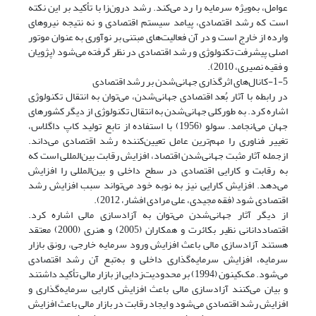
عوامل، به‌ویژه سرمایه را رد می‌کند. رشد درون‌زا با تأکید بر این نکته
است که رشد اقتصادی، پیامد سیستم اقتصادی و نه نتیجه نیروهای
وارده از خارج است و در آن فعالیت‌های مبتنی بر نوآوری به عنوان موتور
اصلی پیشرفت تکنولوژی و رشد اقتصادی در نظر گرفته می‌شود (پژویان
و فقیه نصیری، 2010).
1-5-کانال‌های اثرگذاری جهانی‌شدن بر رشد اقتصادی
در رابطه با آثار بُعد اقتصادی جهانی‌شدن، می‌توان به انتقال تکنولوژی
اشاره کرد. به طورکلی جهانی‌شدن به انتقال تکنولوژی از دیگر کشورهای
جهان می‌انجامد. سولو (1956) با استفاده از تابع تولید کاپ داگلاس،
تغییر فناوری را مهم‌ترین عامل تعیین‌کننده رشد اقتصادی می‌داند.
ازجمله آثار مثبت جهانی‌شدن اقتصاد، افزایش رقابت بین‌المللی است که
به رقابت و کارایی اقتصادی در سطح داخلی و بین‌المللی را افزایش
می‌دهد. افزایش کارایی نیز به نوبه خود می‌تواند سبب افزایش رشد
اقتصادی شود (فقه مجیدی، علی مرادی افشار، 2012).
از دیگر آثار جهانی‌شدن می‌توان به آزادسازی مالی اشاره کرد.
اقتصاددانانی نظیر بکائرت و همکاران (2005) و هنری (2000) معتقد
هستند آزادسازی مالی باعث افزایش ورود سرمایه خارجی، رونق بازار
سرمایه، افزایش سرمایه‌گذاری داخلی و به‌تبع آن رشد اقتصادی
می‌شود. مک‌کینون (1994) بر محدودیت‌زدایی از بازار مالی تأکید داشتند
و بیان می‌کنند آزادسازی مالی باعث افزایش کارایی سرمایه‌گذاری و
افزایش رشد اقتصادی می‌شود و ایجاد رقابت در بازار مالی باعث افزایش