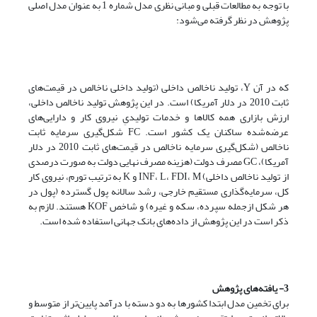
با توجه به مطالعات قبلی و مبانی نظری مدل شماره 1 به عنوان مدل اصلی
پژوهش در نظر گرفته می‌شود:
که در آن Y، تولید ناخالص داخلی (تولید داخلی ناخالص در قیمت‌های
ثابت 2010 در دلار آمریکا) است. در این پژوهش تولید ناخالص داخلی،
ارزش بازاری همه کالاها و خدمات تولیدیِ نیروی کار و دارایی‌های
عرضه‌شده ساکنان یک کشور است. FC‌ شکل‌گیری سرمایه ثابت
ناخالص (شکل‌گیری سرمایه ناخالص در قیمت‌های ثابت 2010 در دلار
آمریکا)، GC مصرف دولت (هزینه مصرف نهایی دولت به صورت درصدی
از تولید ناخالص داخلی) INF، L، FDI، M و K به ترتیب تورم، نیروی کار
کل، سرمایه‌گذاری مستقیم خارجی، رشد سالانه پول گسترده (پول در
هر شکل ازجمله سپرده، سکه و غیره) و شاخص KOF هستند. لازم به
ذکر است در این پژوهش از داده‌های بانک جهانی استفاده شده است.
3- یافته‌های پژوهش
برای تخمین مدل ابتدا کشورها به دو دسته با درآمد پایین‌تر از متوسط و