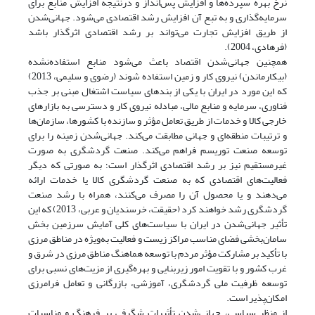
نرخ بهره سپرده‌ها و افزایش پس‌انداز و درنتیجه افزایش منابع برای
سرمایه‌گذاری و به تبع آن افزایش رشد اقتصادی می‌شود. جهانی‌شدن
از طریق افزایش تجارت می‌تواند بر رشد اقتصادی اثرگذار باشد
(فرهادی، 2004).
همچنین جهانی‌شدن اقتصاد باعث می‌شود منابع استفاده‌نشده
(بیکار‌ماندن) نیروی کار و زمین استفاده شوند (رضوی و سلیمی، 2013)
که این مورد در ایران با یکی از بندهای سیاست اشتغال مبنی بر جذب
فناوری، سرمایه و منابع مالی، مبادله نیروی کار و دسترسی به بازارهای
خارجی کالا و خدمات از طریق تعامل مؤثر و سازنده با کشورها، سازمان‌ها
و ترتیبات منطقه‌ای و جهانی مطابقت می‌کند. جهانی‌شدن زمینه را برای
توسعه صنعت توریسم فراهم می‌کند. صنعت گردشگری به صورت
غیرمستقیم نیز بر رشد اقتصادی اثرگذار است؛ به صورتی که دیگر
فعالیت‌های اقتصادی که به صنعت گردشگری کالا یا خدمات ارائه
می‌دهند و یا محصول آن را مصرف می‌کنند، همراه با رشد صنعت
گردشگری رشد خواهند کرد (حقیقت، خرسندیان و عربی، 2013) که این
تأثیر جهانی‌شدن در ایران با سیاست‌های کلی آمایش سرزمین بخش
سامان‌بخشی فضای مناسب مراکز زیست و فعالیت به‌ویژه در مناطق مرزی
با تأکید بر مشارکت مؤثر مردم با توسعه هماهنگ مناطق مرزی در شرق و
غرب کشور و با تقویت امور زیربنایی و بهره‌گیری از مزیت‌های نسبی برای
توسعه ظرفیت ملی گردشگری، آموزشی، بازرگانی و تعامل فرامرزی
امکان‌پذیر است.
از منظر سیاسی، جهانی‌شدن تأثیرات شگرفی بر فرهنگ و مناسبات