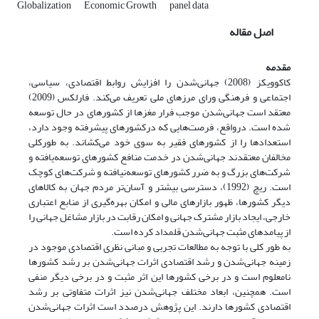
Globalization
Economic Growth
panel data
اصل مقاله
مقدمه
کاکوویکز (2008) جهانی‌شدن را افزایش روابط اقتصادی، سیاسی،
اجتماعی و فرهنگی ورای مرزهای ملی تعریف می‌کند. فارلکس (2009)
معتقد است جهانی‌شدن موجب فرار مغزها از کشورهای در حال توسعه
شده است. درواقع، فرصت‌هایی که درکشورهای پیشرفته وجود دارد،
استعدادها را از کشورهای فقیر به سوی خود می‌کشاند. به طورکلی
مخالفان معتقدند جهانی‌شدن در خدمت منافع کشورهای توسعه‌یافته و
شرکت‌های بزرگ و به ضرر کشورهای توسعه‌نیافته و شرکت‌های کوچک
است. ریچ (1992)، دسترسی بیشتر و آسان‌تر مردم جهان به کالاهای
دیگر کشورها، ظهور بازارهای مالی و امکان بهره‌گیری از منابع اعتباری
خارجی، ایجاد بازار مشترک جهانی و امکان رقابت در بازار مشاغل جهانی را
از پیامدهای مثبت جهانی‌شدن قلمداد کرده است.
به طور کلی با توجه به مطالعات تجربی و مبانی نظری اقتصادی موجود در
زمینه جهانی‌شدن و رشد اقتصادی اثرات جهانی‌شدن بر رشد کشورها
نامعلوم است و در برخی کشورها این اثر مثبت و در برخی دیگر منفی
است. همچنین، ابعاد مختلف جهانی‌شدن نیز اثرات متفاوتی بر رشد
اقتصادی کشورها دارند. این پژوهش درصدد است اثرات جهانی‌شدن