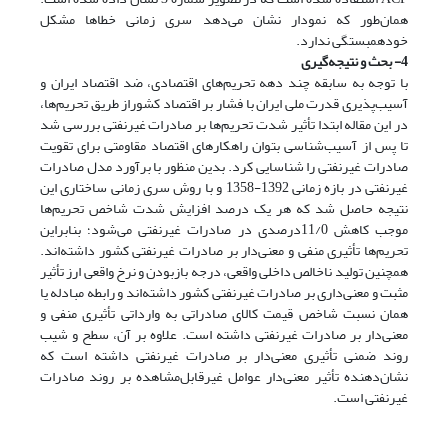
همان‌طور که نمودار نشان می‌دهد سری زمانی خطاها مشکل
خودهمبستگی ندارد.
4- بحث و نتیجه‌گیری
با توجه به سابقه چند دهه تحریم‌های اقتصادی، ضد اقتصاد ایران و
آسیب‌پذیری قدرت ملی ایران با فشار بر اقتصاد کشوراز طریق تحریم‌ها،
در این مقاله ابتدا تأثیر شدت تحریم‌ها بر صادرات غیرنفتی بررسی شد
تا پس از آسیب‌شناسی بتوان راهکارهای اقتصاد مقاومتی برای تقویت
صادرات غیرنفتی را شناسایی کرد. بدین منظور با برآورد مدل صادرات
غیرنفتی در بازه زمانی 1392-1358 و با روش سری زمانی ساختاری این
نتیجه حاصل شد که هر یک درصد افزایش شدت شاخص تحریم‌ها
موجب کاهش 11/0‌درصدی در صادرات غیرنفتی می‌شود؛ بنابراین
تحریم‌ها تأثیری منفی و معنی‌دار بر صادرات غیرنفتی کشور داشته‌اند.
همچنین تولید ناخالص داخلی واقعی، درجه باز‌بودن و نرخ واقعی ارز تأثیر
مثبت و معنی‌داری بر صادرات غیرنفتی کشور داشته‌اند و رابطه مبادله یا
همان نسبت شاخص قیمت کالای صادراتی به وارداتی تأثیری منفی و
معنی‌دار بر صادرات غیرنفتی داشته است. علاوه بر آن، سطح و شیب
روند ضمنی تأثیری معنی‌دار بر صادرات غیرنفتی داشته است که
نشان‌دهنده تأثیر معنی‌دار عوامل غیرقابل‌مشاهده بر روند صادرات
غیرنفتی است.