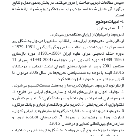
سپس مطالعات تجربی مباحث را مرور می‌کند. در بخش بعدی مدل و نتایج
برآورد آن تحلیل شده است و درنهایت نتیجه‌گیری و پیشنهاد ارائه شده
است.
1- ادبیات موضوع
1-1- مبانی نظری
تحریم‌ها را می‌توان از زوایای مختلف بررسی کرد:
از نظر زمانی، تحریم‌های ایران بعد از انقلاب اسلامی را می‌توان به شکل زیر
تقسیم کرد: دوره ابتدایی انقلاب اسلامی و گروگان‌گیری (1981-1979)؛
دوره جنگ تحمیلی عراق علیه ایران (1988-1981)؛ دوره بازسازی
(1992-1989)؛ دوره کلینتون، مهار دوجانبه (2001-1993)؛ پس از 11
ستامپر 2001 و پس از قطع‌نامه‌های شورای امنیت (فدایی و درخشان،
2016). البته با توجه به شدت‌یافتن تحریم‌ها در سال 2006 می‌توان، تا
قبولی برجام را نیز به موارد قبل اضافه کرد.
از نظر نوع تحریم‌ها، می‌توان تحریم‌ها را به هفت قسمت تقسیم می‌شوند:
1. توقیف اموال و دارایی‌های افراد و سازمان‌های ایرانی در خارج؛ 2.
تحریم تجاری (صادرات و واردات) و سرمایه‌گذاری؛ 3. تحریم دانش و
تکنولوژی؛ 4. تحریم نفتی؛ 5. تحریم مالی و بانک‌های تجاری و بانک مرکزی؛
6. تحریم تعامل و داد و ستد با افراد، ارگان‌ها و سازمان‌های ایرانی (اموال،
تجارت، ویزا و رفت‌وآمد و غیره)؛ 7. تحریم‌های اتحادیه اروپا و
سازمان‌های بین‌المللی (فدایی و درخشان، 2016).
تحریم‌ها با توجه به نوع آن، می‌توانند به شکل‌های مختلفی بر صادرات