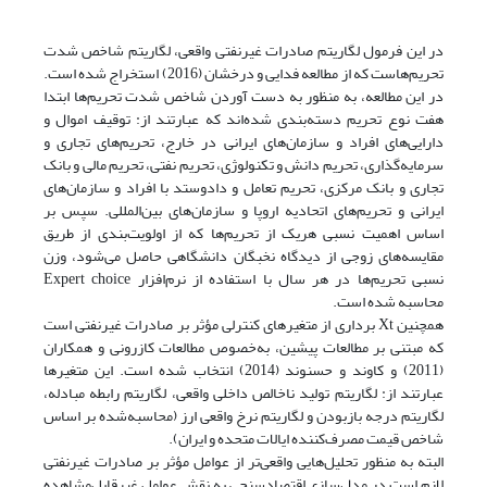
در این فرمول لگاریتم صادرات غیرنفتی واقعی، لگاریتم شاخص شدت
تحریم‌هاست که از مطالعه فدایی و درخشان (2016) استخراج شده است.
در این مطالعه، به منظور به دست آوردن شاخص شدت تحریم‌ها ابتدا
هفت نوع تحریم دسته‌بندی شده‌اند که عبارتند از: توقیف اموال و
دارایی‌های افراد و سازمان‌های ایرانی در خارج، تحریم‌های تجاری و
سرمایه‌گذاری، تحریم دانش و تکنولوژی، تحریم نفتی، تحریم مالی و بانک
تجاری و بانک مرکزی، تحریم تعامل و داد‌و‌ستد با افراد و سازمان‌های
ایرانی و تحریم‌های اتحادیه اروپا و سازمان‌های بین‌المللی. سپس بر
اساس اهمیت نسبی هریک از تحریم‌ها که از اولویت‌بندی از طریق
مقایسه‌های زوجی از دیدگاه نخبگان دانشگاهی حاصل می‌شود، وزن
نسبی تحریم‌ها در هر سال با استفاده از نرم‌افزار Expert choice
محاسبه شده است.
همچنین Xt برداری از متغیرهای کنترلی مؤثر بر صادرات غیرنفتی است
که مبتنی بر مطالعات پیشین، به‌خصوص مطالعات کازرونی و همکاران
(2011) و کاوند و حسنوند (2014) انتخاب شده است. این متغیرها
عبارتند از: لگاریتم تولید ناخالص داخلی واقعی، لگاریتم رابطه مبادله،
لگاریتم درجه باز‌بودن و لگاریتم نرخ واقعی ارز (محاسبه‌شده بر اساس
شاخص قیمت مصرف‌کننده ایالات متحده و ایران).
البته به منظور تحلیل‌هایی واقعی‌تر از عوامل مؤثر بر صادرات غیرنفتی
لازم است در مدل‌سازی اقتصادسنجی به نقش عوامل غیرقابل‌مشاهده