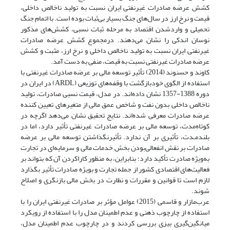
کشش عرضه صادرات غیرنفتی ایران نسبت به تولید ناخالص داخلی،
قیمت و نرخ ارز در سال‌های جنگ بسیار بی‌ثبات بوده است. با اتمام جنگ
تحمیلی و وارد‌شدن اقتصاد به مرحله ثبات نسبی، کشش‌های مذکور
نوسان اندکی را نشان می‌دهند. درمجموع کشش عرضه صادرات
غیرنفتی ایران نسبت به تولید ناخالص داخلی و نرخ ارز، مثبت و کشش
عرضه صادرات غیرنفتی نسبت به قیمت، منفی به دست آمد.
کاوند و حسنوند (2014) تأثیر توسعه مالی بر عرضه صادرات غیرنفتی با
استفاده از الگوی خودبازگشت با وقفه‌های توزیعی (ARDL) در ایران در
دوره 1388-1357 نشان داده‌اند. در مدل، قیمت نسبی صادرات، تولید
ناخالص داخلی بدون نفت و شاخص عمق مالی از متغیرهای تعیین کننده
عرضه صادرات معرفی شده‌اند. نتایج تحقیق نشان می‌دهد اگرچه در
کوتاه‌مدت، توسعه مالی بر عرضه صادرات غیرنفتی تأثیر دارد، اما در
بلندمـدت، تأثیری بر آن ندارد. تأثیرنگذاشتن توسعه مالی بر عرضه
صادرات بر نقش انفعالی‌بودن بخش خدمات مالی و سرمایه‌ای در تجارت
به‌ویژه صادرت تأکید دارد؛ بنابراین، به منظور کارا‌کردن آن که بتواند بر
فعالیت‌های اقتصادی کشور از جمله تجارت و بویژه صادرات تأثیر بگذارد
لازم است تا قوانین و مقررات و نظارت در بخش مالی بازنگری و اصلاح
شوند.
عرب‌مازار و قاسمی (2015) عوامل مؤثر بر صادرات غیرنفتی ایران را با
استفاده از چارچوب ذهنی و عدم اطمینان مدل را با استفاده از رویکرد
میانگین‌گیری بیزی بررسی کردند و در چارچوب عدم اطمینان مدل،