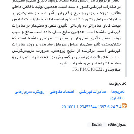
حاصل از برآورد مدل نشان داده است تحریم‌ها تأثیری منفی و معنی‌دار
بر صادرات غیرنفتی کشور داشته است. همچنین تولید ناخالص داخلی
واقعی، درجه باز‌بودن و نرخ واقعی ارز تأثیر مثبت و معنی‌داری بر
صادرات غیرنفتی کشور داشته‌اند و رابطه مبادله یا همان نسبت شاخص
قیمت کالای صادراتی به وارداتی، تأثیری منفی و معنی‌دار بر صادرات
غیرنفتی داشته است. همچنین نتایج نشان داده است سطح و شیب
روند ضمنی تأثیری معنی‌دار بر صادرات غیرنفتی داشته است که
نشان‌دهنده تأثیر معنی‌دار عوامل غیرقابل مشاهده بر روند صادرات
غیرنفتی است. برگرفته از نتایج پژوهش، ضرورت درپیش‌گرفتن
سیاست‌های اقتصادی مبتنی بر گسترش توسعه صادرات غیرنفتی و
مقابله با شرایط تحریمی پیشنهاد می‌شود.
طبقه‌بندی : F51, F14, O10, C32
کلیدواژه‌ها
تحریم‌ها
صادرات غیرنفتی
اقتصاد مقاومتی
رویکرد سری زمانی
ساختاری
20.1001.1.23452544.1397.6.24.7.4
عنوان مقاله
English