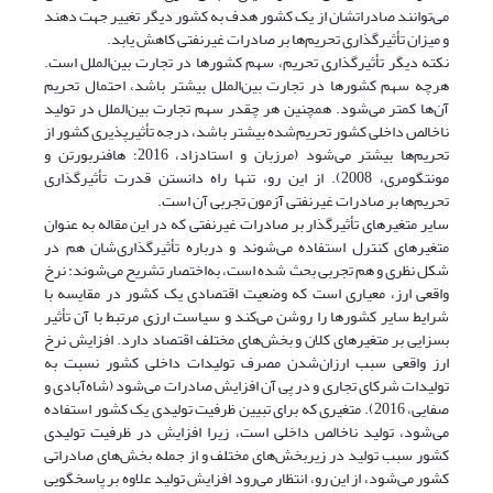
می‌توانند صادراتشان از یک کشور هدف به کشور دیگر تغییر جهت دهند
و میزان تأثیرگذاری تحریم‌ها بر صادرات غیرنفتی کاهش یابد.
نکته دیگر تأثیرگذاری تحریم، سهم کشورها در تجارت بین‌الملل است.
هرچه سهم کشورها در تجارت بین‌الملل بیشتر باشد، احتمال تحریم‌
آن‌ها کمتر می‌شود. همچنین هر چقدر سهم تجارت بین‌الملل در تولید
ناخالص داخلی کشور تحریم‌شده بیشتر باشد، درجه تأثیرپذیری کشور از
تحریم‌ها بیشتر می‌شود (مرزبان و استادزاد، 2016؛ هافنربورتن و
مونتگومری، 2008). از این رو، تنها راه دانستن قدرت تأثیرگذاری
تحریم‌ها بر صادرات غیرنفتی آزمون تجربی آن است.
سایر متغیرهای تأثیرگذار بر صادرات غیرنفتی که در این مقاله به عنوان
متغیرهای کنترل استفاده می‌شوند و درباره تأثیرگذاری‌شان هم در
شکل نظری و هم تجربی بحث شده است، به‌اختصار تشریح می‌شوند: نرخ
واقعی ارز، معیاری است که وضعیت اقتصادی یک کشور در مقایسه با
شرایط سایر کشورها را روشن می‌کند و سیاست ارزی مرتبط با آن تأثیر
بسزایی بر متغیرهای کلان و بخش‌های مختلف اقتصاد دارد. افزایش نرخ
ارز واقعی سبب ارزان‌شدن مصرف تولیدات داخلی کشور نسبت به
تولیدات شرکای تجاری و در پی آن افزایش صادرات می‌شود (شاه‌آبادی و
صفایی، 2016). متغیری که برای تبیین ظرفیت تولیدی یک کشور استفاده
می‌شود، تولید ناخالص داخلی است، زیرا افزایش در ظرفیت تولیدی
کشور سبب تولید در زیربخش‌های مختلف و از جمله بخش‌های صادراتی
کشور می‌شود، از این رو، انتظار می‌رود افزایش تولید علاوه بر پاسخگویی