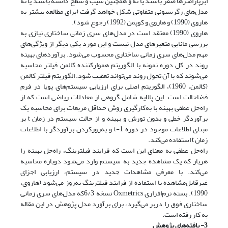
اَبَرپارامترها صفر باشند یا نه و همچنین شیب و سطح داشته باشند یا نه
مدل‌های رگرسیونی متفاوتی شکل خواهد گرفت (برای مطالعه بیشتر به
هاروی (1990) و هاروی و کوپمن (1992) رجوع شود).
هاروی (1990) معتقد است در مدل‌های سری زمانی ساختاری نیازی به
بررسی مانایی متغیرهای مدل نیست و این مورد یکی دیگر از ویژگی‌های
مهم مدل‌های سری زمانی ساختاری محسوب می‌شود. برآوردهای بهینه
روند در کل دوره نمونه با الگوریتم هموارکننده کالمن فیلتر محاسبه
می‌شوند که با آن تحول روند می‌تواند تعقیب شود. الگوریتم فیلتر کالمن
(کالمن، 1960)، الگوریتم اصلی برای ارزیابی سیستم‌های پویا در فرم
فضا‌حالت است. این پالایه شامل گروهی از معادلات ریاضی است که از
راه‌حل عطفی بهینه با به‌کارگیری روش حداقل مربعات برای محاسبه یک
برآوردگر خطی و بدون تورش و بهینه و از حالت سیستم در زمان t بر
مبنای اطلاعات موجود در دوره t-1 و به‌روز‌کردن برآوردگر با اطلاعات
زمان t استفاده می‌کند.
راه‌حل عطفی به معنای این است که فرایند فیلترینگ، راه‌حل بهینه را
هربار که یک مشاهده جدید به سیستم وارد می‌شود دوباره محاسبه
می‌کند. با معرفی مشاهدات جدید در سیستم، ارزیابی اجزای
غیرقابل‌مشاهده با استفاده از فرایند فیلترینگ به‌روز می‌شود (هاروی،
1990). بسته نرم‌افزاری Oxmetrics نسخه 6/3که مدل‌های سری زمانی
ساختاری فوق را در‌بر می‌گیرد، برای برآورد مدل پژوهش در این مقاله
به کار رفته است.
3- یافته‌های پژوهش