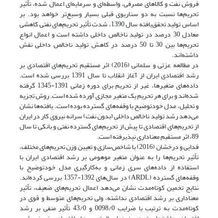
فروش نفت و کالاهای مصرفی، واسطه‌ای و سرمایه‌ای اعمال شده، تأثیر
تحریم‌ها نسبت به دو سناریوی قبلی بسیار وسیع‌تر خواهد بود. بر
اساس تولید تحقق‌یافته سال 1390، شدت تأثیر تحریم‌های نفتی کاهشی
معادل 30 درصد در تولید ناخالص داخلی داشته است و اعمال انواع
تحریم‌ها بین 30 تا 50 درصد در کاهش تولید ناخالص داخلی نقش
داشته‌اند.
در مطالعه عزتی و سلمانی (2016) اثر مستقیم تحریم‌های اقتصادی بر
رشد اقتصادی ایران از آغاز انقلاب تا سال 1391 بررسی شده است.
داده‌های متغیرها، غیر از تحریم برای دوره زمانی 1391-1345 گرفته
شده‌اند و برای هر تحریم یک متغیر مجازی آورده شده است. روش تجزیه
و تحلیل، مدل خودتوضیح با وقفه‌های گسترده بوده است. یافته‌ها نشان
می‌دهد رشد تولید ناخالص داخلیِ (بدون نفت) سرانه نیروی کار در ایران
از تحریم‌های اقتصادی تا پیش از تحریم‌های گسترده نفتی و بانکی تا سال
89، اثر مستقیم معناداری نپذیرفته است.
فدایی و درخشان (2016) با شاخص‌سازی و تعیین وزن تحریم‌های مختلف،
تأثیر تحریم‌ها را به عنوان متغیر موهومی بر رشد اقتصادی ایران با
استفاده از داده‌های سری زمانی و به‌کارگیری مدل خودتوضیح با
وقفه‌های گسترده (ARDL) در سال‌های 1392-1357 بررسی کرده‌اند.
نتایج تخمین کوتاه‌مدت نشان می‌دهد اعمال تحریم‌های ضعیف، تأثیر
معناداری بر رشد اقتصادی نداشته، ولی تحریم‌های متوسط و قوی در
کوتاه‌مدت به ترتیب با ضرایب 0098/0 و 43/0 تأثیر منفی بر رشد