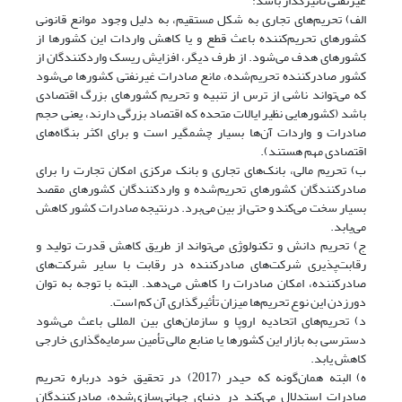
غیرنفتی تأثیرگذار باشد:
الف) تحریم‌های تجاری به شکل مستقیم، به دلیل وجود موانع قانونی
کشورهای تحریم‌کننده باعث قطع و یا کاهش واردات این کشورها از
کشورهای هدف می‌شود. از طرف دیگر، افزایش ریسک واردکنندگان از
کشور صادرکننده تحریم‌شده، مانع صادرات غیرنفتی کشورها می‌شود
که می‌تواند ناشی از ترس از تنبیه و تحریم‌ کشورهای بزرگ اقتصادی
باشد (کشورهایی نظیر ایالات متحده که اقتصاد بزرگی دارند، یعنی حجم
صادرات و واردات آن‌ها بسیار چشمگیر است و برای اکثر بنگاه‌های
اقتصادی مهم هستند).
ب) تحریم مالی، بانک‌های تجاری و بانک مرکزی امکان تجارت را برای
صادرکنندگان کشورهای تحریم‌شده و واردکنندگان کشورهای مقصد
بسیار سخت می‌کند و حتی از بین می‌برد. درنتیجه صادرات کشور کاهش
می‌یابد.
ج) تحریم دانش و تکنولوژی می‌تواند از طریق کاهش قدرت تولید و
رقابت‌پذیری شرکت‌های صادرکننده در رقابت با سایر شرکت‌های
صادرکننده، امکان صادرات را کاهش می‌دهد. البته با توجه به توان
دورزدن این نوع تحریم‌ها میزان تأثیرگذاری آن کم است.
د) تحریم‌های اتحادیه اروپا و سازمان‌های بین المللی باعث می‌شود
دسترسی به بازار این کشورها یا منابع مالی تأمین سرمایه‌گذاری خارجی
کاهش یابد.
ه) البته همان‌گونه که حیدر (2017) در تحقیق خود درباره تحریم
صادرات استدلال می‌کند در دنیای جهانی‌سازی‌شده، صادرکنندگان