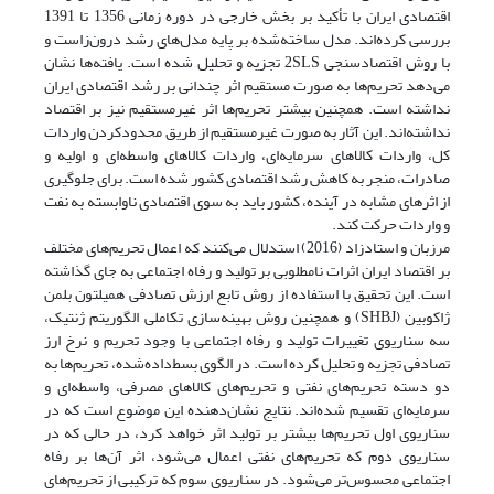
اقتصادی ایران با تأکید بر بخش خارجی در دوره زمانی 1356 تا 1391
بررسی کرده‌اند. مدل ساخته‌شده بر پایه مدل‌های رشد درون‌زاست و
با روش اقتصادسنجی 2SLS‌ تجزیه و تحلیل شده است. یافته‌ها نشان‌
می‌دهد تحریم‌ها به صورت مستقیم اثر چندانی بر رشد اقتصادی ایران
نداشته است. همچنین بیشتر تحریم‌ها اثر غیرمستقیم نیز بر اقتصاد
نداشته‌اند. این آثار به صورت غیرمستقیم از طریق محدود‌کردن واردات
کل، واردات کالاهای سرمایه‌ای، واردات کالاهای واسطه‌ای و اولیه و
صادرات، منجر به کاهش رشد اقتصادی کشور شده است. برای جلوگیری
از اثرهای مشابه در آینده، کشور باید به سوی اقتصادی ناوابسته به نفت
و واردات حرکت کند.
مرزبان و استادزاد (2016) استدلال می‌کنند که اعمال تحریم‌های مختلف
بر اقتصاد ایران اثرات نامطلوبی بر تولید و رفاه اجتماعی به جای گذاشته
است. این تحقیق با استفاده از روش تابع ارزش تصادفی همیلتون بلمن
ژاکوبین (SHBJ) و همچنین روش بهینه‌سازی تکاملی الگوریتم ژنتیک،
سه سناریوی تغییرات تولید و رفاه اجتماعی با وجود تحریم و نرخ ارز
تصادفی تجزیه و تحلیل کرده است. در الگوی بسط‌داده‌شده، تحریم‌ها به
دو دسته تحریم‌های نفتی و تحریم‌های کالاهای مصرفی، واسطه‌ای و
سرمایه‌ای تقسیم شده‌اند. نتایج نشان‌دهنده این موضوع است که در
سناریوی اول تحریم‌ها بیشتر بر تولید اثر خواهد کرد، در حالی که در
سناریوی دوم که تحریم‌های نفتی اعمال می‌شود، اثر آن‌ها بر رفاه
اجتماعی محسوس‌تر می‌شود. در سناریوی سوم که ترکیبی از تحریم‌های