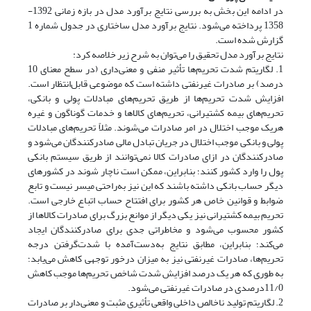
در ادامه این بخش به بررسی نتایج برآورد مدل در بازه زمانی 1392-
1358 پرداخته می‌شود. نتایج برآورد مدل ساختاری در جدول شماره 1
گزارش شده است.
نتایج برآورد مدل تحقیق را می‌توان به شرح زیر خلاصه کرد:
1. لگاریتم شدت تحریم‌ها تأثیر منفی و معنی‌داری (در سطح معنای 10
درصد) بر صادرات غیرنفتی داشته است که موضوعی قابل‌انتظار است.
افزایش شدت تحریم‌ها از طریق تحریم‌های مبادلات پولی و بانکی،
تحریم‌های بیمه کشتیرانی، تحریم‌های کالاها و خدمات گوناگون و غیره
هریک موجب اختلال در امر صادرات می‌شوند. مثلاً تحریم‌های مبادلات
پولی و بانکی موجب اختلال در جریان تبادل مالی صادرکنندگان می‌شود و
صادرکنندگان در ازای صادرات کالا نمی‌توانند از طریق سیستم بانکی
پول را وارد کشور کنند؛ بنابراین، ممکن است ناچار شوند در کشورهای
دیگر حساب بانکی داشته باشند که این نیز به‌راحتی میسر نیست و تابع
ضوابط و قوانین خاص هر کشور برای افتتاح حساب اتباع خارجی است.
تحریم بیمه کشتیرانی نیز یکی دیگر از موانع بزرگ برای صادرات کالاها از
کشور محسوب می‌شود و مخاطراتی جدی برای صادرکنندگان ایجاد
می‌کند؛ بنابراین، مطابق نتایج به‌دست‌آمده با شدت‌گرفتن درجه
تحریم‌ها، صادرات غیرنفتی نیز به میزان درخور توجهی کاهش می‌یابد؛
به طوری که هر یک درصد افزایش شدت شاخص تحریم‌ها موجب کاهش
11/0‌درصدی در صادرات غیرنفتی می‌شود.
2. لگاریتم تولید ناخالص داخلی واقعی تأثیری مثبت و معنی‌دار بر صادرات