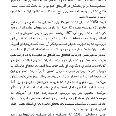
برداشته شدند. اونت (2002) در تحقیقش اثر تحریم‌های هشت کشور
صنعتی‌شده بر وارداتشان از آفریقای جنوبی را به بحث گذاشته است.
نتایج نشان می‌دهد تحریم‌های جامع آمریکا علیه نظام آپارتاید بیشترین
تأثیر را داشته است.
تربت (2005) با بیان اینکه آمریکا برای دستیابی به منافع خود در خلیج
فارس که دو‌سوم نفت و گاز جهان را دارد، تحریم‌هایی علیه ایران وضع
کرده است که شروع آن 1979 (ریاست‌جمهوری کارتر) همزمان با انقلاب
اسلامی و با هدف تسلط آمریکا بر خلیج فارس بوده است. نتایج این
بررسی، که به صورت تحلیلی است، بیانگر آن است که تحریم‌های آمریکا
علیه ایران باعث زیان‌هایی درخور توجه به اقتصاد ایران از جمله به
صادرات غیرنفتی، واردات کالاهای سرمایه‌ای در مقایسه با صادرات نفتی
وارد کرده است، چرا‌که ایران در زمینه صادرات نفتی می‌تواند حداقل در
کوتاه‌مدت مشتری دیگری برای نفت خود پیدا کند. تحریم‌های مالی اثرات
قوی‌ای دارند، زیرا بر تجارت خارجی کشور تأثیرگذارند. همچنین این
تحریم‌ها، ایران را در استقراض خارجی و تأمین مالی پروژه‌های خود ناتوان
می‌کنند. این تحقیق ادعا دارد که هزینه تحریم‌های مالی و تجاری 1/1
درصد تولید ناخالص داخلی است و نرخ رشد اقتصادی ایران را متأثر
می‌کند. تحقیق در پی بررسی جانب‌دارانه خود از آمریکا، به
موفقیت‌نشدن به شکل قابل توجهی در اهداف سیاسی آمریکا اذعان
دارد. سپس با پیشنهاد تشدید تحریم‌های مالی و تجاری انتظار تغییر رفتار
ایران را به زعم خود دارد.
عزتی و سلمانی (2015) آثار مستقیم و غیرمستقیم تحریم‌ها در رشد