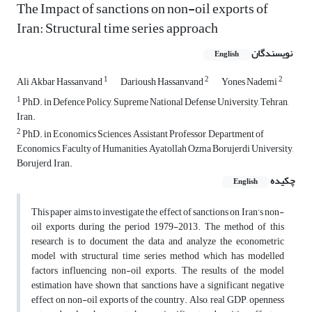
The Impact of sanctions on non-oil exports of
Iran: Structural time series approach
نویسندگان
English
1
2
2
Ali Akbar Hassanvand
Darioush Hassanvand
Yones Nademi
1
PhD. in Defence Policy, Supreme National Defense University, Tehran,
Iran.
2
PhD. in Economics Sciences, Assistant Professor, Department of
Economics, Faculty of Humanities, Ayatollah Ozma Borujerdi University,
Borujerd, Iran.
چکیده
English
This paper aims to investigate the effect of sanctions on Iran’s non-
oil exports during the period 1979-2013. The method of this
research is to document the data and analyze the econometric
model with structural time series method which has modelled
factors influencing non-oil exports. The results of the model
estimation have shown that sanctions have a significant negative
effect on non-oil exports of the country. Also, real GDP, openness