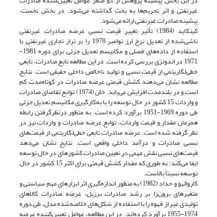
در این بخش پیشینه پژوهش از دو منظر عوامل تعیین‌کننده صادرات
غیر‌نفتی و اثر تحریم‌ها به بحث گذاشته می‌شود. در بخش نخست،
پیشینه‌ صادرات غیرنفتی ارائه می‌شود.
کینکاید (1984) تأثیر تغییر قیمت نسبی عرضه صادرات غیرنفتی
ناشی‌شده از تعدیل نرخ ارز نوامبر 1978 را بر تراز تجاری غیرنفتی با
استفاده از داده‌های فصلی و مکانیسم تعدیل جزئی برای دوره 1981-
1971 در اندونزی بررسی کرده است. در این مطالعه تابع صادرات، تابعی
خطی‌لگاریتمی از قیمت نسبی و تولید ناخالص داخلی حقیقی است. نتایج
مطالعه نشان می‌دهند کشش قیمتی عرضه صادرات در کوتاه‌مدت کم
است و در بلند‌مدت افزایش می‌یابد. خان (1974) توابع تقاضای صادرات
و واردات 15 کشور در حال توسعه را با به‌کارگیری مکانیسم تعدیل جزئی
طی دوره 1969-1951 برآورد کرده است. به منظور درنظر‌گرفتن رابطه
همزمان مقدار و قیمت واردات، توابع عرضه صادرات و واردات نیز در
نظر گرفته شده است. عرضه صادرات تابعی خطی‌لگاریتمی از قیمت‌های
نسبی صادرات و درآمد داخلی واقعی است. نتایج نشان می‌دهد
قیمت‌های نسبی نقش مهمی در تعیین صادرات کشورهای در حال توسعه
ایفا می‌کند؛ به طوری که مقدار کشش قیمتی برای اکثر 15 کشور در حال
توسعه نسبتاً بالاست.
کاروالهو و حداد (1982) به منظور اندازه‌گیری اثر ابزارهای مهم سیاستی و
متغیرهای برون‌زا بر رشد صادرات برزیل، عرضه صادرات کالاهای
تولیدی غیر از قهوه را با استفاده از شکل‌های خلاصه‌شده مدل، طی دوره
1974-1955 برآورد کرده‌اند. در این مطالعه، عوامل تعیین‌کننده عرضه