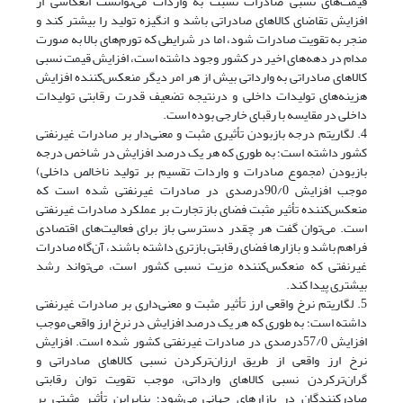
قیمت‌های نسبی صادرات نسبت به واردات می‌توانست انعکاسی از
افزایش تقاضای کالاهای صادراتی باشد و انگیزه تولید را بیشتر کند و
منجر به تقویت صادرات شود، اما در شرایطی که تورم‌های بالا به صورت
مدام در دهه‌های اخیر در کشور وجود داشته است، افزایش قیمت نسبی
کالاهای صادراتی به وارداتی بیش از هر امر دیگر منعکس‌کننده افزایش
هزینه‌های تولیدات داخلی و درنتیجه تضعیف قدرت رقابتی تولیدات
داخلی در مقایسه با رقبای خارجی بوده است.
4. لگاریتم درجه باز‌بودن تأثیری مثبت و معنی‌دار بر صادرات غیرنفتی
کشور داشته است؛ به طوری که هر یک درصد افزایش در شاخص درجه
باز‌بودن (مجموع صادرات و واردات تقسیم بر تولید ناخالص داخلی)
موجب افزایش 90/0‌درصدی در صادرات غیرنفتی شده است که
منعکس‌کننده تأثیر مثبت فضای باز تجارت بر عملکرد صادرات غیرنفتی
است. می‌توان گفت هر چقدر دسترسی باز برای فعالیت‌های اقتصادی
فراهم باشد و بازارها فضای رقابتی بازتری داشته باشند، آن‌گاه صادرات
غیرنفتی که منعکس‌کننده مزیت نسبی کشور است، می‌تواند رشد
بیشتری پیدا کند.
5. لگاریتم نرخ واقعی ارز تأثیر مثبت و معنی‌داری بر صادرات غیرنفتی
داشته است؛ به طوری که هر یک درصد افزایش در نرخ ارز واقعی موجب
افزایش 57/0‌درصدی در صادرات غیرنفتی کشور شده است. افزایش
نرخ ارز واقعی از طریق ارزان‌تر‌کردن نسبی کالاهای صادراتی و
گران‌تر‌کردن نسبی کالاهای وارداتی، موجب تقویت توان رقابتی
صادرکنندگان در بازارهای جهانی می‌شود؛ بنابراین تأثیر مثبتی بر