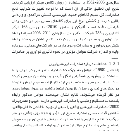
سال‌های 2006-1982 با استفاده از روش کالمن فیلتر ارزیابی کردند.
نتایج این تحقیق حاکی از آن است که با توجه تغییرات ضرایب تابع
صادرات، کل سهم کالاهای جدید غیرسنتی کشش درآمدی و وارداتی
بالایی دارند و کشش نرخ ارز برای کالاهای سنتی نیز در طول زمان
افزایش یافته است. آلارکن و سانچز (2016) با بررسی 165 مرکز
کشاورزی و 783 شرکت غذایی بین سال‌های 2011-2006 اسپانیا رابطه
بین نوآوری و صادرات را بررسی کردند. نتایج نشان می‌دهند رابطه
مثبتی بین نوآوری و صادرات وجود دارد. در شرکت‌های غذایی، سرمایه
اولیه و اندازه شرکت عوامل مؤثری بر نحوه تأثیری نوآوری بر صادرات
است.
1-2-1- مطالعات درباره صادرات غیرنفتی ایران
ولدخانی (1998)، عوامل تعیین‌کننده صادرات غیر‌نفتی در ایران را با
استفاده از روش‌های همگرایی انگل گرنجر و یوهانسن بررسی کرده
است. در این بررسی سه متغیر نرخ ارز بازار آزاد، مجموع ارزش افزوده
در بخش‌های تجاری و میزان باز‌بودن اقتصاد کشور به عنوان عوامل فوق
در نظر گرفته می‌شوند. نتایج نشان می‌دهند عوامل مذکور رابطه
بلندمدت مستقیم و مثبتی با صادرات غیر‌نفتی دارند. طیبی و مصری‌نژاد
(2003)، صادرات غیرنفتی واقعی را تابعی از تولید ناخالص داخلی واقعی،
شاخص قیمت نسبی صادرات، نرخ ارز مؤثر و حجم پول واقعی در نظر
می‌گیرند. نتایج نشان می‌دهند صادرات غیر‌نفتی با نرخ تورم و حجم پول
رابطه ای منفی، اما با نرخ مؤثر ارز صادراتی و تولید ناخالص داخلی واقعی