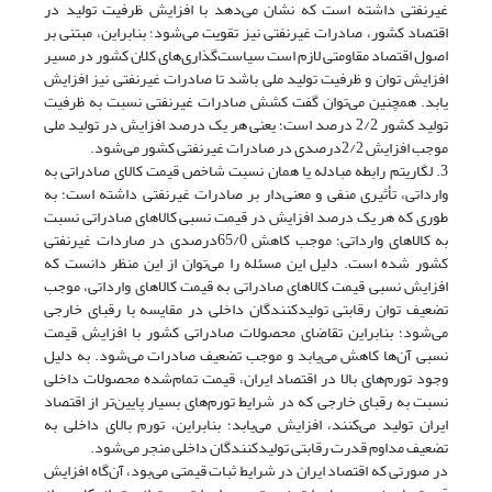
غیرنفتی داشته است که نشان می‌دهد با افزایش ظرفیت تولید در
اقتصاد کشور، صادرات غیرنفتی نیز تقویت می‌شود؛ بنابراین، مبتنی بر
اصول اقتصاد مقاومتی لازم است سیاست‌گذاری‌های کلان کشور در مسیر
افزایش توان و ظرفیت تولید ملی باشد تا صادرات غیرنفتی نیز افزایش
یابد. همچنین می‌توان گفت کشش صادرات غیرنفتی نسبت به ظرفیت
تولید کشور 2/2 درصد است؛ یعنی هر یک درصد افزایش در تولید ملی
موجب افزایش 2/2‌درصدی در صادرات غیرنفتی کشور می‌شود.
3. لگاریتم رابطه مبادله یا همان نسبت شاخص قیمت کالای صادراتی به
وارداتی، تأثیری منفی و معنی‌دار بر صادرات غیرنفتی داشته است؛ به
طوری که هر یک درصد افزایش در قیمت نسبی کالاهای صادراتی نسبت
به کالاهای وارداتی؛ موجب کاهش 65/0‌درصدی در صاردات غیرنفتی
کشور شده است. دلیل این مسئله را می‌توان از این منظر دانست که
افزایش نسبی قیمت کالاهای صادراتی به قیمت کالاهای وارداتی، موجب
تضعیف توان رقابتی تولیدکنندگان داخلی در مقایسه با رقبای خارجی
می‌شود؛ بنابراین تقاضای محصولات صادراتی کشور با افزایش قیمت
نسبی آن‌ها کاهش می‌یابد و موجب تضعیف صادرات می‌شود. به دلیل
وجود تورم‌های بالا در اقتصاد ایران، قیمت تمام‌شده محصولات داخلی
نسبت به رقبای خارجی که در شرایط تورم‌های بسیار پایین‌تر از اقتصاد
ایران تولید می‌کنند، افزایش می‌یابد؛ بنابراین، تورم بالای داخلی به
تضعیف مداوم قدرت رقابتی تولیدکنندگان داخلی منجر می‌شود.
در صورتی که اقتصاد ایران در شرایط ثبات قیمتی می‌بود، آن‌گاه افزایش