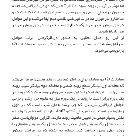
اما مؤثر بر آن نیز توجه شود. مثلاً از آنجایی که عوامل غیرقابل‌مشاهده
همچون نهادهای رسمی و غیررسمی و همچنین تغییرات تکنولوژیک و
ساختاری در میزان صادرات غیرنفتی نقشی مهم ایفا می‌کنند و این عوامل
در طول زمان تغییر نیز می‌کنند، لازم است تغییرات در طول زمان نیز در
مدل لحاظ شوند.
از این رو، مدل تحقیق به منظور در‌نظر‌گرفتن اثرات عوامل
غیرقابل‌مشاهده بر صادرات غیر‌نفتی به شکل مجموعه معادلات (2)
بازنویسی می‌شود:
معادلات (2) دو معادله برای پارامتر تصادفی (روند ضمنی) فرض می‌کند
که معادله اول بیانگر سطح روند ضمنی و معادله دوم بیانگر شیب روند
ضمنی است. این فرایند را به این صورت می‌توان توصیف کرد که روند در
یک دوره برابر است با روند در یک دوره قبل به علاوه جزء رشد و برخی
عوامل غیرقابل‌پیش‌بینی، که جزء رشد همان شیب است که در طول
زمان متغیر است. واریانس‌های σω2 و σϑ2 اَبَرپارامتر نامیده می‌شوند که
نقش بسیار مهمی در تعیین ماهیت روند دارند. اگر این دو واریانس صفر
باشند مدل رگرسیونی فوق تبدیل به یک مدل رگرسیونی معمولی با
روند خطی معین خواهد شد. بسته به اینکه که در فرایند مذکور