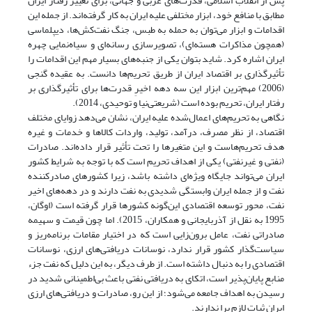
پس از انقلاب اسلامی، قدرت‌های غربی و جهانی، برای تغییر رفتار ایران
مطابق با منافع خود، ابزار مختلفی علیه ایران به کار گرفته‌اند. از جمله این
اقدامات و ابزار می‌توان به حمله به طبس، جنگ نفت‌کش‌ها، دیپلماسی
(همچون مذاکرات هسته‌ای)، تصویر‌سازی رسانه‌ای و سیاه‌نمایی چهره
ایران اشاره کرد. شاید بتوان یکی از جنبه‌های بسیار مهم این اقدامات را
تأثیرگذاری بر اقتصاد ایران از طریق تحریم‌ها دانست. به عقیده گنجی
(2006) مهم‌ترین ابزار این سه دهه اخیرِ قدرت‌ها برای تأثیرگذاری بر
رفتار ایران، تحریم بوده است (شریعتی‌نیا و توحیدی، 2014).
نگاهی به تحریم‌های اعمال‌شده علیه ایران، نشان می‌دهد زوایای مختلف
اقتصاد، از نظر مصرف، درآمد، تولید، واردات کالاها و خدمات و غیره
هدف تحریم‌هاست و این متغیرها را تحت تأثیر قرار داده‌اند. صادرات
(نفتی و غیرنفتی) یکی از اهداف تحریم است که با توجه به شرایط کشور
ایران می‌تواند جایگاه ویژه‌ای داشته باشد، زیرا کشورهای صادرکننده
نفت و از جمله ایران وابستگی شدیدی به نفت دارند و در دهه‌های اخیر
نفت، محور توسعه اقتصادی این‌گونه کشورها قرار گرفته است (اوگان،
1995 به نقل از آذربایجانی و همکاران، 2015). اما چون قیمت و سهیمه
صادراتی نفت، عامل برون‌زایی است که در اختیار مقامات برنامه‌ریز و
سیاست‌گذار کشور قرار ندارد، نوسانات دریافتی‌های ارزی، نوسانات
اقتصادی را به دنبال داشته است. از طرف دیگر، به این دلیل که نفت جزء
منابع پایان‌پذیر است، اتکای به دریافتی نفتی باعث بی‌اطمینانی شدید در
رسیدن به اهداف جامعه می‌شود؛ از این رو، صادرات و دریافتی‌های ارزی
ایران ثبات لازم برا ندارند.