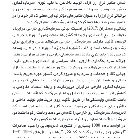
شش متغیر نرخ ارز آزاد، تولید ناخالص داخلی، تورم، سرمایه‌گذاری
بخش خصوصی، تسهیلات سیستم بانکی به بخش صنعت و معدن و
بی‌ثباتی نرخ ارز را به عنوان متغیرهای مؤثر (به این معنی که اثر خود را در
حضور سایر متغیرها حفظ کرده و با معنی شده‌اند) معرفی کردند.
یلفانی و همکاران (2017) بر اهمیت حیاتی سرمایه‌گذاری خارجی در ایجاد
تحولات وسیع اقتصادی برای تمام کشورها، به‌خصوص کشورهای در حال
توسعه تأکید دارند. سرمایه‌گذار خارجی می‌تواند عامل و ابزاری برای
رشد و توسعه باشد و اغلب کشورها، به‌ویژه کشور‌های در حال توسعه
که پس‌انداز پایین‌تری دارند، سرمایه‌های خارجی را هدف قرار می‌دهند،
چراکه سرمایه‌گذاری خارجی ابعاد سیاسی و اقتصادی وسیعی دارد.
هدف از تحریم می‌تواند محروم‌کردن کشور مدنظر از دستیابی به بازار
جهانی کالا و خدمات و سرمایه و منزوی‌کردن کشور مورد‌تحریم باشد.
یلفانی و همکاران سپس، به بررسی اثرات و پیامد‌های تحریم بر
سرمایه‌گذاری خارجی در ایران می‌پردازند و رابطه اقتصاد مقاومتی با
کاهش اثرات منفی تحریم را تحلیل و اظهار می‌کنند که اقتصاد مقاومتی
باعث کاهش وابستگی‌ها از طریق تأکید روی مزیت‌های تولید داخلی و
تلاش برای خوداتکایی می‌شود. نتیجه کلی این مقاله این است که
تحریم‌ها، سرمایه‌گذاری خارجی را کاهش می‌دهد و باعث رکود اقتصادی
می‌شود و اقتصاد مقاومتی با اثرات تحریم رابطه معکوس دارد.
در اواسط دهه 1980 بسیاری از کشورها تحریم‌هایی را علیه صادرات
آفریقای جنوبی اعمال کردند که اکثر آن‌ها در سال‌های 1993-1991