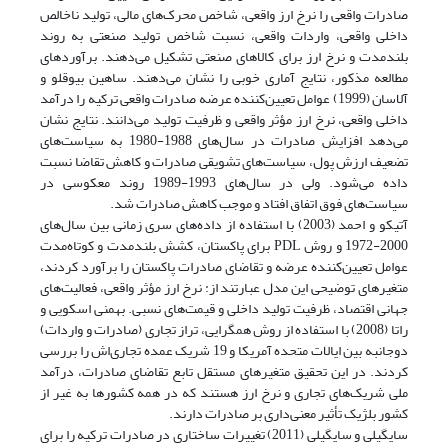
صادرات واقعی را نرخ ارز واقعی، شاخص محرک‌های مالی، تولید ناخالص
داخلی واقعی، واردات واقعی، نسبت شاخص تولید صنعتی به روند
بلندمدت و نرخ ارز برای کالاهای صنعتی تشکیل می‌دهند. برآوردهای
مطالعه مذکور، نتایج آماری خوبی را نشان می‌دهند. ساهین بیوقلو و
آلاسان (1999) عوامل تعیین‌کننده عرضه صادرات واقعی ترکیه را درآمد
داخلی واقعی، نرخ ارز مؤثر واقعی و ظرفیت تولید می‌دانند. نتایج نشان
می‌دهد افزایش صادرات در سال‌های 1988-1980 به سیاست‌های
تضعیف ارزش پول، سیاست‌های تشویقی صادرات و کاهش تقاضا نسبت
داده می‌شود. ولی در سال‌های 1993-1989 روند معکوسی در
سیاست‌های فوق اتفاق افتاد و موجب کاهش صادرات شد.
آتیکو و احمد (2003) با استفاده از داده‌های سری زمانی بین سال‌های
2000-1972 و روش PDL برای پاکستان، کشش بلندمدت و کوتاه‌مدت
عوامل تعیین‌کننده عرضه و تقاضای صادرات پاکستان را برآورد کردند،
متغیرهای توضیحی این مدل عبارتند از: نرخ ارز مؤثر واقعی، فعالیت‌های
جهانی اقتصاد، ظرفیت تولید داخلی و قیمت‌های نسبی. بهمنی اسکویی و
راتا (2008) با استفاده از روش همگرایی، تراز تجاری (صادرات و واردات)
دو‌جانبه بین ایالات متحده آمریکا و 19 شریک عمده تجاری‌اش را بررسی
کردند. در این تحقیق متغیرهای مستقل تابع تقاضای صادرات، درآمد
ملی شریک‌های تجاری و نرخ ارز هستند که در همه کشورها به غیر از
کشور بلژیک تأثیر معنی‌داری بر صادرات دارند.
سایگیلی و سایگیلی (2011) تغییرات ساختاری در صادرات ترکیه را برای