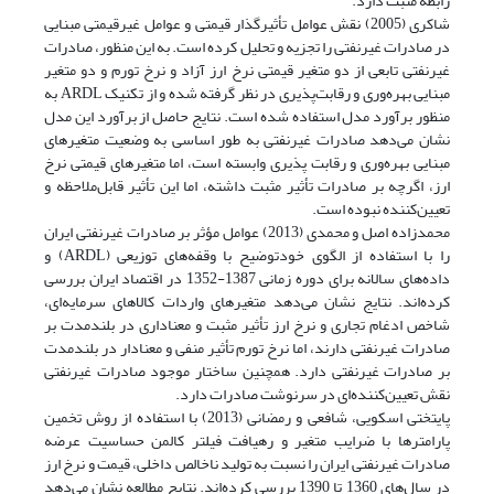
رابطه مثبت دارد.
شاکری (2005) نقش عوامل تأثیرگذار قیمتی و عوامل غیر‌قیمتی مبنایی
در صادرات غیرنفتی را تجزیه و تحلیل کرده است. به این منظور، صادرات
غیرنفتی تابعی از دو متغیر قیمتی نرخ ارز آزاد و نرخ تورم و دو متغیر
مبنایی بهره‌وری و رقابت‌پذیری در نظر گرفته شده و از تکنیک ARDL به
منظور برآورد مدل استفاده شده است. نتایج حاصل از برآورد این مدل
نشان می‌دهد صادرات غیر‌نفتی به طور اساسی به وضعیت متغیرهای
مبنایی بهره‌وری و رقابت پذیری وابسته است، اما متغیرهای قیمتی نرخ
ارز، اگرچه بر صادرات تأثیر مثبت داشته، اما این تأثیر قابل‌ملاحظه و
تعیین‌کننده نبوده است.
محمد‌زاده اصل و محمدی (2013) عوامل مؤثر بر صادرات غیرنفتی ایران
را با استفاده از الگوی خود‌توضیح با وقفه‌های توزیعی (ARDL) و
داده‌های سالانه برای دوره‌ زمانی 1387-1352 در اقتصاد ایران بررسی
کرده‌اند. نتایج نشان می‌دهد متغیر‌های واردات کالاهای سرمایه‌ای،‌
شاخص ادغام تجاری و نرخ ارز تأثیر مثبت و معناداری در بلندمدت بر
صادرات غیرنفتی دارند، اما نرخ تورم تأثیر منفی و معنادار در بلندمدت
بر صادرات غیرنفتی دارد. همچنین ساختار موجود صادرات غیرنفتی
نقش تعیین‌کننده‌ای در سرنوشت صادرات دارد.
پایتختی اسکویی، شافعی و رمضانی (2013) با استفاده از روش تخمین
پارامترها با ضرایب متغیر و رهیافت فیلتر کالمن حساسیت عرضه
صادرات غیرنفتی ایران را نسبت به تولید ناخالص داخلی، قیمت و نرخ ارز
در سال‌های 1360 تا 1390 بررسی ‌‌کرده‌اند. نتایج مطالعه نشان می‌دهد