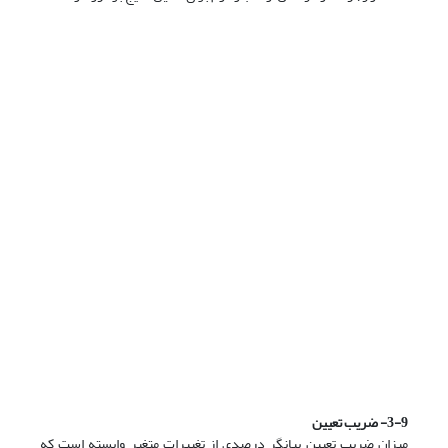
3-9- ضریب تعیین
میزان ضریب تعیین بیانگر درصدی از تغییرات متغیر وابسته است که