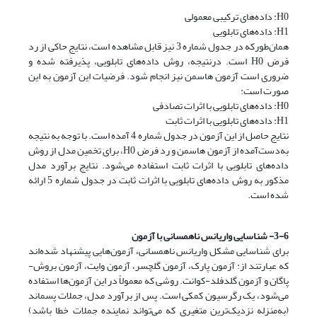
H0: داده‌های ترکیبی معمولی
H1: داده‌های تابلویی
همان‌طورکه در جدول شماره 3 نیز قابل مشاهده است، نتایج حاکی از رد
فرض H0 است. درنتیجه، روش داده‌های تابلویی، پذیرفته شده و
ضروری است آزمون هاسمن نیز انجام شود. فرضیات این آزمون به این
صورت است:
H0: داده‌های تابلویی با اثرات تصادفی
H1: داده‌های تابلویی با اثرات ثابت
نتایج حاصل از این آزمون در جدول شماره 4 آمده است. با توجه به نتیجه
به‌دست‌آمده از آزمون هاسمن و رد فرض H0، برای تخمین مدل از روش
داده‌های تابلویی با اثرات ثابت استفاده می‌شود. نتایج برآورد مدل
مذکور به روش داده‌های تابلویی با اثرات ثابت در جدول شماره 5 ارائه
شده است.
3-6- شناسایی واریانس ناهمسانی با آزمون
برای شناسایی مشکل واریانس ناهمسانی، آزمون‌هایی پیشنهاد شده‌اند
که عبارتند از: آزمون پارک، آزمون گلچسر، آزمون وایت، آزمون بروش-
پاگان و آزمون گلدفلد-کوانت. روشی که معمولاً در این آزمون‌ها استفاده
می‌شود، یک رگرسیون کمکی است. پس از برآورد مدل، جملات پسماند
(به‌منزله نزدیک‌ترین متغیری که می‌تواند نماینده جملات خطا باشد)