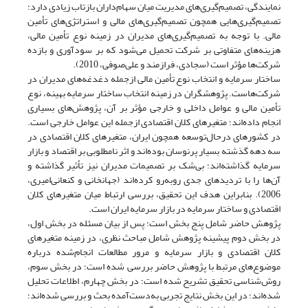
نمایندگی، تصمیم‌گیری‌های مدیریت میان سهام‌داران بازتاب زیادی دارد؛
تصمیم‌گیری‌هایی همچون تصمیم‌گیری‌های مالی و استراتژی‌های تأمین
مالی. با توجه به تصمیم‌گیری‌های مدیران در زمینه نوع تأمین مالی،
هزینه‌های متفاوتی بر شرکت تحمیل می‌شود که بر سودآوری و بازده
شرکت‌ها مؤثر است (سجادی، فرازمند و علی‌صوفی، 2010).
ساختار سرمایه و انتخاب نوع تأمین مالی ازجمله دغدغه‌های مدیران در
شرکت‌هاست. پژوهشگران در زمینه انتخاب ساختار سرمایه بهینه، نوع
تأمین مالی و عوامل داخلی و خارجی مؤثر بر آن، پژوهش‌های بسیاری
انجام داده‌اند؛ متغیرهای کلان اقتصادی ازجمله این عوامل خارجی است.
در کشورهای درحال‌توسعه همچون ایران، متغیرهای کلان اقتصادی در
سه دهه گذشته بسیار پرنوسان بوده‌اند و اثر نامطلوبی بر اقتصاد و بازار
سرمایه گذاشته‌اند؛ بی‌شک بر تصمیمات مدیران نیز تأثیر گذاشته و
آن‌ها را با تردیدهای جدی روبه‌رو کرده‌اند (جهانخانی‌ و کنعانی‌امیری،
2006). بنابراین هدف این تحقیق، بررسی ارتباط میان متغیرهای کلان
اقتصادی و ساختار سرمایه در بازار سرمایه ایران است.
پژوهش حاضر شامل پنج بخش است؛ پس از بیان مسئله در بخش اول،
در بخش دوم پیشینه پژوهش شامل مباحث نظری، در زمینه متغیرهای
کلان اقتصادی و بازار سرمایه و مرور مطالعات انجام‌شده درباره
موضوع‌های مرتبط با پژوهش حاضر بررسی شده است؛ در بخش سوم،
روش‌شناسی تحقیق تشریح شده است؛ در بخش چهارم، اطلاعات تحلیل
شده‌اند؛ در این بخش نتایج تجربی به‌دست‌آمده بحث و بررسی شده‌اند؛