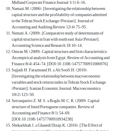
Midland Corporate Finance Journal, 1(1), 6-16.
Namazi, M. (2006). [Investigating the relationship between
capital structure and the profitability of companies admitted
to the Tehran Stock Exchange (Persian)]. Journal of
Accounting and Auditing Review, 12(4), 75-95.
Nemati, A. (2009). [Comparative study of determinants of
capital structures in Iran with south east Asia (Persian)].
Accounting Science and Research, 18, 10-14.
Omran, M. (2009). Capital structure and firm characteristics:
An empirical analysis from Egypt. Review of Accounting and
Finance, 8(4), 454-74. [DOI:10.1108/14757700911006976]
Sajjadi, H., Farazmand, H., & Ali Soofi, H. (2010).
[Investigating the relationship between macroeconomic
variables and stock returns index in Tehran Stock Exchange
(Persian)]. Iranian Economic Journal: Macroeconomics,
10(2), 123-50.
Serrasqueiro, Z. M. S., & Rogão, M. C. R. (2009). Capital
structure of listed Portuguese companies. Review of
Accounting and Finance, 8(1), 54-69.
[DOI:10.1108/14757700910934238]
Shekarkhah, J., & Ghasedi Dizaji, K. (2016). [The Effect of