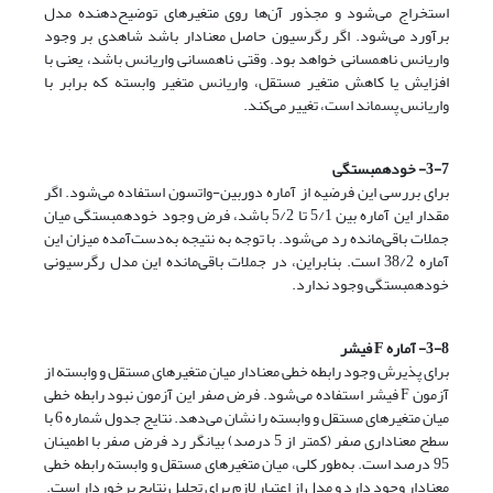
استخراج می‌شود و مجذور آن‌ها روی متغیرهای توضیح‌دهنده مدل
برآورد می‌شود. اگر رگرسیون حاصل معنادار باشد شاهدی بر وجود
واریانس ناهمسانی خواهد بود. وقتی ناهمسانی واریانس باشد، یعنی با
افزایش یا کاهش متغیر مستقل، واریانس متغیر وابسته که برابر با
واریانس پسماند است، تغییر می‌کند.
3-7- خودهمبستگی
برای بررسی این فرضیه از آماره دوربین-واتسون استفاده می‌شود. اگر
مقدار این آماره بین 5/1 تا 5/2 باشد، فرض وجود خودهمبستگی میان
جملات باقی‌مانده رد می‌شود. با توجه به نتیجه به‌دست‌آمده میزان این
آماره 38/2 است. بنابراین، در جملات باقی‌مانده این مدل رگرسیونی
خودهمبستگی وجود ندارد.
3-8- آماره F فیشر
برای پذیرش وجود رابطه خطی معنادار میان متغیرهای مستقل و وابسته از
آزمون F فیشر استفاده می‌شود. فرض صفر این آزمون نبود رابطه خطی
میان متغیرهای مستقل و وابسته را نشان می‌دهد. نتایج جدول شماره 6 با
سطح معناداری صفر (کمتر از 5 درصد) بیانگر رد فرض صفر با اطمینان
95 درصد است. به‌طور کلی، میان متغیرهای
مستقل و وابسته رابطه خطی
معنادار وجود دارد و مدل از اعتبار لازم برای تحلیل نتایج برخوردار است.