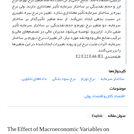
ارز و حجم نقدینگی بر ساختار سرمایه تأثیر معناداری دارند، ولی نرخ
بهره بر ساختار سرمایه تأثیر معناداری ندارد. تغییر در نرخ بهره، تغییری
در نسبت بدهی ایجاد نمی‌کند. از سه متغیر تأثیرگذار بر ساختار
سرمایه، دو متغیر نرخ تورم و حجم نقدینگی، بر ساختار سرمایه تأثیر
منفی دارد. از‌این‌رو، توصیه می‌شود مدیران مالی در تصمیم‌های مالی و
ترکیب منابع مالی وجوه نقد مورد نیاز، اثر تغییرات نرخ تــورم بر ساختار
سرمایه، اثرات مثبت نرخ ارز و روند تغییرات ایجادشده در این متغیرها
را بررسی کنند.
طبقه‌بندی E2, E22, E44:JEL
کلیدواژه‌ها
ساختار سرمایه
نرخ تورم
نرخ سود بانکی
داده‌های تابلویی
موضوعات
اقتصاد کلان و اقتصاد پولی
عنوان مقاله
English
The Effect of Macroeconomic Variables on