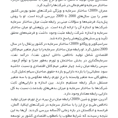
ساختار سرمایه و اهرم مالی در شرکت‌ها را تأیید کرد.
عمران (2009) ساختار سرمایه و ویژگی‌ شرکت‌های عضو بورس کشور
مصر را بین سال‌های 2000 تا 2009 بررسی کرده است. او با روش
پنل‌دیتا، فرضیه‌ها و سؤالات مبنی بر رابطه مثبت میان ساختار سرمایه
شرکت‌ها و اندازه آن را ارائه کرده است. در پژوهش او میان ساختار
سرمایه و اندازه شرکت رابطه مثبت وجود داشت و فرضیه‌های محقق
تأیید و پرسش‌های پژوهش پاسخ داده شد.
سراسیکویر و روگائو (2009) ساختار سرمایه در کشور پرتقال را در سال
2009 تحلیل کرد. او رابطه میان ساختار سرمایه را با چهار متغیر مهم کلان
اقتصادی شامل تولید ناخالص داخلی (بدون نفت)، درآمد نفت،
سرمایه‌گذاری در بخش ساختمان و تورم به‌طور مجزا و توأم آزمود.
سپس رابطه میان رشد چهار متغیر مهم کلان اقتصادی و نسبت حاشیه
سود عملیاتی را با بازده دارایی و بازده حقوق صاحبان سهام تحلیل کرد.
به‌طورکلی سه متغیر وابسته با نرخ تورم، رابطه معکوس و با سه متغیر
مستقل دیگر رابطه مستقیم دارند. بین اندازه و دارایی‌های ثابت
شرکت‌ها با ساختار سرمایه و میزان بدهی‌های بلندمدت نسبت به کل
دارایی، رابطه معنادار وجود دارد.
آدرین، مونچ و شین (2009) رابطه میان نرخ بهره، نرخ تورم، میزان تولید
ناخالص ملی و نرخ ارز را با ساختار سرمایه در شرکت‌های ایتالیا، آلمان،
فرانسه و انگلستان در بازه زمانی 20ساله بررسی کردند. آن‌ها به این
نتیجه رسیدند که شرایط مطلوب یا نامطلوب اقتصادی کشور بر توسعه