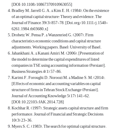
[DOI:10.1108/10867370910963055]
Bradley, M., Jarrell, G. A., & Kim, E. H. (1984). On the existence
of an optimal capital structure: Theory and evidence. The
Journal of Finance, 39(3), 857-78. [Doi.org/10.1111/j.1540-
6261.1984.tb03680.x]
Drobetz, W., Pensa, P., & Wanzenried, G. (2007). Firm
characteristics, economic conditions and capital structure
adjustments. Working papers. Basel: University of Basel.
Jahankhani, A., & Kanani Amiri, M. (2006). [Presentation of
the model to determine the capital expenditures of listed
companies in TSE using accounting information (Persian)].
Business Strategies, 4(1), 57-86.
Karimi, F., Foroughi, D., Noroozi M., & Madine, S. M. (2014).
[Effects of economic and accounting variables on capital
structure of firms in Tehran Stock Exchange (Persian)].
Journal of Accounting Knowledge, 5(17), 141-62.
[DOI:10.22103/JAK.2014.728]
Kochhar, R. (1997). Strategic assets, capital structure, and firm
performance. Journal of Financial and Strategic Decisions,
10(3), 23-36.
Myers, S. C. (1983). The search for optimal capital structure.