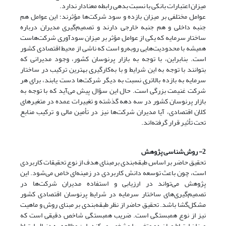
میزان اعتبارات بانکی با نسبت بدهی رابطه معنادار ندارد.
عوامل مختلفی بر میزان بازده و سود شرکت‌ها مؤثرند؛ این عوامل هم
جنبه داخلی و هم جنبه خارجی دارند و تصمیم‌گیری مدیران درباره
ساختار سرمایه که یکی از عوامل مؤثر بر میزان سودآوری شرکت‌هاست
همیشه با محدودیت‌هایی روبه‌رو است که ناشی از محیط اقتصادی کشور
است. بنابراین، با توجه به بازار پرنوسان کشور، وجود مدیرانی که
بتوانند با توجه به این شرایط و با به‌کارگیری بهترین ترکیب در ساختار
سرمایه به بازده بالاتری نسبت به دیگر شرکت‌ها دست یابند، برای هر
شرکت غنیمت بزرگی است. حال این سؤال پیش می‌آید که با توجه به
بازار پرنوسان کشور در سه دهه گذشته و تغییرات عمده در متغیرهای
کلان اقتصادی، آیا مدیران شرکت‌ها نیز در تأمین مالی و ترکیب منابع
تحت تأثیر قرار گرفته‌اند.
2- روش‌شناسی پژوهش
تحقیق حاضر بر اساس طبقه‌بندی برمبنای هدف از نوع تحقیقات کاربردی
است، چون باعث توسعه دانش کاربردی در زمینه‌ای خاص می‌شود. این
پژوهش می‌تواند در ارزیابی و استفاده مدیران شرکت‌ها در
تصمیم‌گیری‌های ساختار سرمایه در شرایط پرنوسان اقتصادی کشور
مشکل‌گشا باشد. تحقیق حاضر از نظر طبقه‌بندی بر مبنای روش و ماهیت
نیز از نوع همبستگی است. ضریب همبستگی شاخص دقیقی است که
میزان ارتباط میان دو متغیر را مشخص می‌کند. این مطالعه به دنبال ارتباط