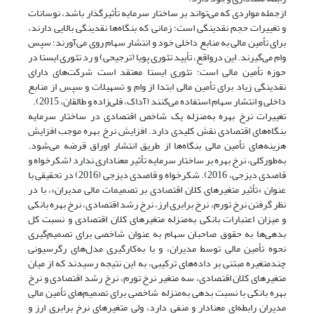
ازجمله مواردی که می‌تواند بر ساختار سرمایه تأثیرگذار باشد، نوسانات
و تغییرات حجم نقدینگی است؛ زمانی که بنگاه‌ها نقدینگی بالایی دارند،
برای تأمین مالی به منابع داخلی خود و انتشار سهام روی می‌آورند؛ سپس
وام می‌گیرند. این درواقع، تأیید تئوری پویا (ترجیحی) و رد تئوری ایستا در
حوزه تأمین مالی است؛ تئوری ایستا معتقد است شرکت‌های دارای
نقدینگی زیاد برای تأمین مالی ابتدا از وام و تسهیلات و سپس از منابع
داخلی و انتشار سهام استفاده می‌کنند (آداک، قلی‌زاده و طالقان، 2015).
تغییرات نرخ بهره به‌منزله یک شاخص اقتصادی در ساختار سرمایه
بنگاه‌های اقتصادی نقش کلیدی دارد. افزایش نرخ بهره موجب افزایش
هزینه‌های تأمین مالی بنگاه‌ها از طریق انتشار اوراق قرضه می‌شود.
به‌طورکلی، نرخ بهره بر ساختار سرمایه تأثیر معناداری ندارد (شکرخواه و
قاصدی دیزجی، 2016). شکرخواه و قاصدی دیزجی (2016) در تحقیقی با
عنوان «تأثیر متغیرهای کلان اقتصادی بر تصمیمات مالی مدیران»، با در
نظر گرفتن نرخ تورم، نرخ برابری ارز، نرخ رشد اقتصادی، نرخ بهره بانکی
و میزان اعتبارات بانکی به‌‌منزله متغیر‌های کلان اقتصادی و نسبت کل
بدهی‌ها به حقوق صاحبان سهام به عنوان شاخصی برای تصمیم‌گیری
نحوه تأمین مالی توسط مدیران، و با به‌کارگیری مدل‌های رگرسیونی
چندمتغیره مبتنی بر داده‌های ترکیبی، به این نتیجه رسیدند که از میان
متغیر‌های کلان اقتصادی، سه متغیر نرخ تورم، نرخ رشد اقتصادی و نرخ
بهره بانکی با نسبت بدهی به‌منزله شاخصی برای تصمیم‌های تأمین مالی
مدیران رابطه‌ای معنادار و منفی دارد، ولی متغیرهای نرخ برابری ارز و