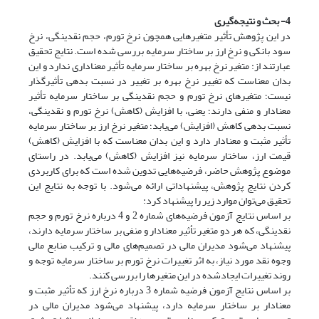
4- بحث و نتیجه‌گیری
در این پژوهش تأثیر متغیرهایی همچون نرخ تورم، حجم نقدینگی، نرخ
سود بانکی و نرخ ارز بر ساختار سرمایه بررسی شده است. نتایج تحقیق
عبارتند از: متغیر نرخ بهره بر ساختار سرمایه تأثیر معناداری ندارد و این
بدان معناست که تغییر نرخ بهره بر تغییر در نسبت بدهی تأثیرگذار
نیست؛ متغیرهای نرخ تورم و حجم نقدینگی بر ساختار سرمایه تأثیر
معنادار و منفی دارند؛ یعنی، با افزایش (کاهش) نرخ تورم و نقدینگی،
نسبت بدهی کاهش (افزایش) می‌یابد؛ متغیر نرخ ارز بر ساختار سرمایه
تأثیر مثبت و معنادار دارد و این بدان معناست که با افزایش (کاهش)
قیمت ارز، ساختار سرمایه نیز افزایش (کاهش) می‌یابد. در راستای
موضوع پژوهش حاضر، فرضیه‌هایی تدوین شده است که برای کاربردی
کردن نتایج پژوهش، پیشنهاداتی ارائه می‌شود. با توجه به نتایج این
تحقیق می‌توان موارد زیر را پیشنهاد کرد:
بر اساس نتایج آزمون فرضیه‌های شماره 2 و 4 درباره نرخ تورم و حجم
نقدینگی، که هر دو متغیر تأثیر معنادار و منفی بر ساختار سرمایه دارند،
پیشنهاد می‌شود مدیران مالی در تصمیم‌های مالی و ترکیب منابع مالی
وجوه نقد مورد نیاز، به اثر تغییرات نرخ تورم بر ساختار سرمایه توجه و
روند تغییرات ایجادشده در این متغیرها را بررسی کنند.
بر اساس نتایج آزمون فرضیه شماره 3 درباره نرخ ارز که تأثیر مثبت و
معنادار بر ساختار سرمایه دارد، پیشنهاد می‌شود مدیران مالی در