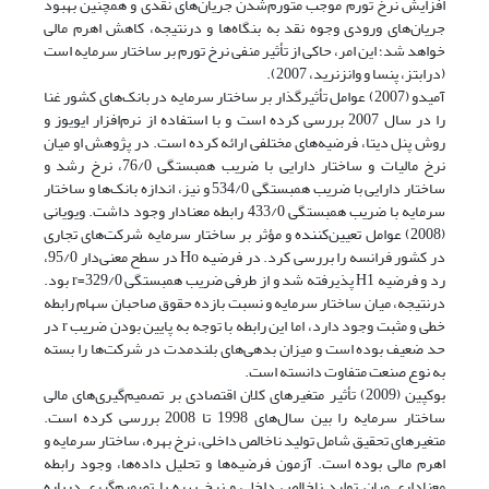
افزایش نرخ تورم موجب متورم‌شدن جریان‌های نقدی و همچنین بهبود
جریان‌های ورودی وجوه نقد به بنگاه‌ها و درنتیجه، کاهش اهرم مالی
خواهد شد؛ این امر، حاکی از تأثیر منفی نرخ تورم بر ساختار سرمایه است
(درابتز، پنسا و وانزنرید، 2007).
آمیدو (2007) عوامل تأثیرگذار بر ساختار سرمایه در بانک‌های کشور غنا
را در سال 2007 بررسی کرده است و با استفاده از نرم‌افزار ایویوز و
روش پنل دیتا، فرضیه‌های مختلفی ارائه کرده است. در پژوهش او میان
نرخ مالیات و ساختار دارایی با ضریب همبستگی 76/0، نرخ رشد و
ساختار دارایی با ضریب همبستگی 534/0 و نیز، اندازه بانک‌ها و ساختار
سرمایه با ضریب همبستگی 433/0 رابطه معنادار وجود داشت. ویویانی
(2008) عوامل تعیین‌کننده و مؤثر بر ساختار سرمایه شرکت‌های تجاری
در کشور فرانسه را بررسی کرد. در فرضیه Ho در سطح معنی‌دار 95/0،
رد و فرضیه H1 پذیرفته شد و از طرفی ضریب همبستگی 329/0=r بود.
درنتیجه، میان ساختار سرمایه و نسبت بازده حقوق صاحبان سهام رابطه
خطی و مثبت وجود دارد، اما این رابطه با توجه به پایین بودن ضریب r در
حد ضعیف بوده است و میزان بدهی‌های بلندمدت در شرکت‌ها را بسته
به نوع صنعت متفاوت دانسته است.
بوکپین (2009) تأثیر متغیرهای کلان اقتصادی بر تصمیم‌گیری‌های مالی
ساختار سرمایه را بین سال‌های 1998 تا 2008 بررسی کرده است.
متغیر‌های تحقیق شامل تولید ناخالص داخلی، نرخ بهره، ساختار سرمایه و
اهرم مالی بوده است. آزمون فرضیه‌ها و تحلیل داده‌ها، وجود رابطه
معناداری میان تولید ناخالص داخلی و نرخ بهره با تصمیم‌گیری درباره