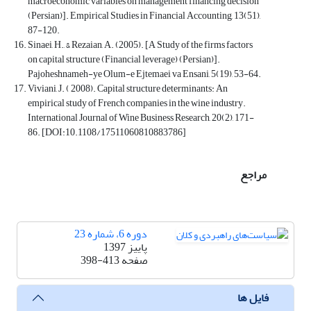
macroeconomic variables on management financing decision
(Persian)]. Empirical Studies in Financial Accounting, 13(51),
87-120.
Sinaei, H., & Rezaian, A. (2005). [A Study of the firms factors
on capital structure (Financial leverage) (Persian)].
Pajoheshnameh-ye Olum-e Ejtemaei va Ensani, 5(19), 53-64.
Viviani, J. ( 2008). Capital structure determinants: An
empirical study of French companies in the wine industry.
International Journal of Wine Business Research, 20(2), 171-
86. [DOI:10.1108/17511060810883786]
مراجع
دوره 6، شماره 23
پاییز 1397
صفحه
398-413
فایل ها