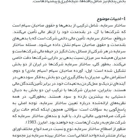
بخش پنجم نیز شامل یافته‌ها، نتیجه‌گیری و پیشنهادهاست.
1- ادبیات موضوع
ساختار سرمایه، شامل ترکیبی از بدهی‌ها و حقوق صاحبان سهام است
که شرکت‌ها با آن، در بلندمدت خود را ازنظر مالی تأمین می‌کنند.
درواقع، ساختار سرمایه، تأمین مالی دائمی شرکت است که با بدهی‌های
بلند‌مدت و حقوق صاحبان سهام نشان داده می‌شود. مسئله ساختار
سرمایه در هر شرکتی از مسائل بحث انگیز در حیطه مالی شرکت‌هاست و
مدیران همیشه سر میزان نسبت بدهی بر دارایی شرکت‌ها دقت خاصی
می‌کنند. به‌طور کلی، ساختار سرمایه شرکت‌ها در ایران از دو بخش
تشکیل شده است؛ اول، آورده صاحبان سهام (سهام عادی) و دوم،
استقراض مالی. مدیران با به‌کارگیری این دو بخش به فکر سوددهی در
آینده‌ای نزدیک و عمل‌کردن به تعهدات خود در برابر تأمین‌کنندگان مالی
هستند. بنابراین، مدیران شرکت‌ها با ترکیب این دو بخش به دنبال
دستیابی به بیشترین بازده و سود هستند. به‌طورکلی، در همه
نظریه‌های ارائه‌شده درباره تعیین ساختار سرمایه، توجه اصلی به
پاسخ‌گویی به سؤالات است؛ سؤالاتی همچون اینکه کدام حالت برای
شرکت صرفه‌جویی مالیاتی دارد، یا قید و بندهای ساختار سرمایه که
شرکت ملزم به رعایت آن‌هاست، چه خواهند بود. (مایرز، 1983).
منظور از اصطلاح ساختار سرمایه، نوع و نسبت درصد انواع مختلف اوراق
بهادار منتشرشده واحد انتفاعی است. ساختار بهینه سرمایه نیز مجموعه