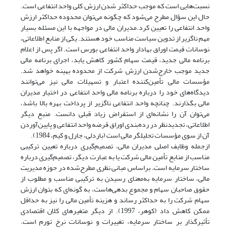
نسبت‌هایی است که موجب حداکثر شدن ارزش کلی واحد انتفاعی است.
حال این سؤال مطرح می‌شود که چگونه می‌توان محدوده حداکثر ارزش
واحد انتفاعی را تعیین کرد.مدیران مالی در مواجهه با این مسئله بسیار
مهم ناگزیر از تدوین سیاست مناسب خود هستند. یکی از منابع اطلاعاتی،
نوسانات قیمت اوراق بهادار واحد انتفاعی بورس است. اگر پس از اعلام
برنامه مالی جدید، قیمت سهام کشور کاهش یابد، اجرای برنامه مالی
جدید موجب خارج‌شدن ارزش شرکت از محدوده بهینه خواهد شد.
مؤسسات مالی تأمین‌کننده اعتبار و تسهیلات مالی نیز می‌توانند
دیدگاه‌های خود را درباره برنامه مالی واحد انتفاعی در اختیار مدیران
مالی بگذارند. چنانچه واحد انتفاعی ناگزیر از پرداخت بهره بالا باشد،
می‌توان آن را نشانه‌ای از استقراض زیاد قبلی دانست. منبع دیگر
اطلاعاتی، تجدیدنظر در رده‌بندی اوراق قرضه واحد انتفاعی و پایین‌آوردن
آن از سوی مؤسسات تحلیلگر مالی است (باردلی، جارل و کیم، 1984).
ازجمله وظایف اصلی مدیران مالی، تصمیم‌گیری درباره تعیین ترکیبی
مناسب از منابع تأمین مالی شرکت یا به عبارت دیگر، تصمیم‌گیری درباره
ساختار سرمایه است. براساس مبانی نظری مطرح‌شده در حوزه مدیریت
مالی، ساختار سرمایه به‌معنای رسیدن به ترکیبی مناسب و مطلوب از
حقوق صاحبان سهام و مجموع بدهی‌هاست، به گونه‌ای که بتوان ارزش
سهام شرکت را به حداکثر رساند و هزینه تأمین مالی را نیز به حداقل
ممکن کاهش داد (کوهر، 1997). از دیگر متغیرهای کلان اقتصادی
تأثیرگذار بر ساختار سرمایه، تغییرات و نوسانات نرخ تورم است.