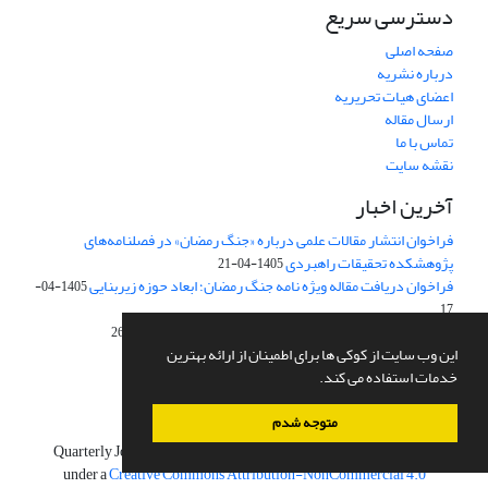
دسترسی سریع
صفحه اصلی
درباره نشریه
اعضای هیات تحریریه
ارسال مقاله
تماس با ما
نقشه سایت
آخرین اخبار
فراخوان انتشار مقالات علمی درباره «جنگ رمضان» در فصلنامه‌های
پژوهشکده تحقیقات راهبردی
1405-04-21
فراخوان دریافت مقاله ویژه نامه جنگ رمضان؛ ابعاد حوزه زیربنایی
1405-04-
17
فراخوان دریافت مقاله ویژه نامه توسعه دریامحور
1404-08-26
این وب سایت از کوکی ها برای اطمینان از ارائه بهترین
سیاست‌های کلی نظام
1403-02-23
خدمات استفاده می کند.
آئین‌نامه جدید نشریات علمی کشور
1398-02-22
متوجه شدم
Quarterly Journal of The Macro and Strategic Policies is licensed
under a
Creative Commons Attribution-NonCommercial 4.0