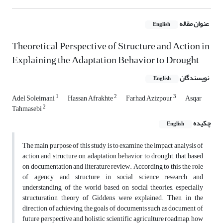
عنوان مقاله
English
Theoretical Perspective of Structure and Action in
Explaining the Adaptation Behavior to Drought
نویسندگان
English
1
2
3
Adel Soleimani
Hassan Afrakhte
Farhad Azizpour
Asqar
2
Tahmasebi
چکیده
English
The main purpose of this study is to examine the impact analysis of
action and structure on adaptation behavior to drought, that based
on documentation and literature review. According to this, the role
of agency and structure in social science research and
understanding of the world based on social theories, especially
structuration theory of Giddens were explained. Then, in the
direction of achieving the goals of documents such as document of
future perspective and holistic scientific agriculture roadmap, how