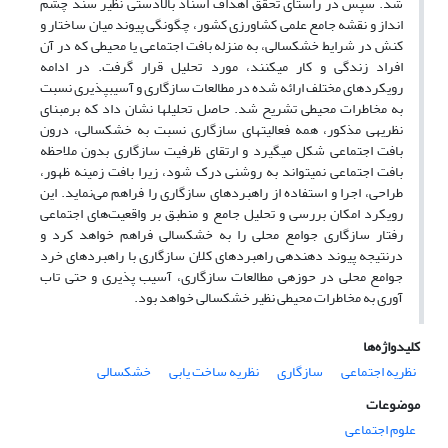
شد. سپس در راستای تحقق اهداف اسناد بالادستی نظیر سند چشم
انداز و نقشه جامع علمی کشاورزی کشور، چگونگی پیوند میان ساختار و
کنش در شرایط خشکسالی، به منزله بافت اجتماعی یا محیطی که در آن
افراد زندگی و کار می­کنند، مورد تحلیل قرار گرفت. در ادامه
رویکردهای مختلف ارائه شده­ در مطالعات سازگاری و آسیب­پذیری نسبت
به مخاطرات محیطی تشریح شد. حاصل تحلیل­ها نشان داد که برمبنای
نظریه­ی مذکور، همه فعالیت­های سازگاری نسبت به خشکسالی، درون
بافت اجتماعی شکل می­گیرد و ارتقای ظرفیت سازگاری بدون ملاحظه
بافت اجتماعی نمی­تواند به روشنی درک شود، زیرا بافت زمینه ظهور،
طراحی، اجرا و استفاده از راهبردهای سازگاری را فراهم می‌نماید. این
رویکرد امکان بررسی و تحلیل جامع و منطبق بر واقعیت‌های اجتماعی
رفتار سازگاری جوامع محلی را به خشکسالی فراهم خواهد کرد و
درنتیجه پیوند دهنده­ی راهبردهای کلان سازگاری با راهبردهای خرد
جوامع محلی در حوزه­ی مطالعات سازگاری، آسیب پذیری و حتی تاب
آوری به مخاطرات محیطی نظیر خشکسالی خواهد بود
.
کلیدواژه‌ها
نظریه اجتماعی
سازگاری
نظریه ساخت یابی
خشکسالی
موضوعات
علوم اجتماعی