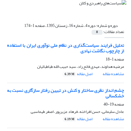
دوره و شماره:
دوره 4، شماره 16، زمستان 1395، صفحه 1-174
تعداد مقالات:
8
تحلیل فرایند سیاست‌گذاری در نظام ملی نوآوری ایران با استفاده
از چارچوب نگاشت نهادی
صفحه
1-18
مرضیه هداوند، مهدی فاتح راد، سید حبیب الله طباطبائیان
مشاهده مقاله
اصل مقاله
6.39 M
چشم انداز نظری ساختار و کنش در تبیین رفتار سازگاری نسبت به
خشکسالی
صفحه
19-40
عادل سلیمانی، حسن افراخته، فرهاد عزیرپور، اصغر طهماسبی
مشاهده مقاله
اصل مقاله
6.19 M