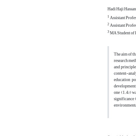
Hadi Haji Hassa
1
Assistant Profe
2
Assistant Profe
3
MA Student of E
The aim of th
research meth
and principl
content-anal
education po
development e
one (1.4%) wa
significance 
environmenta