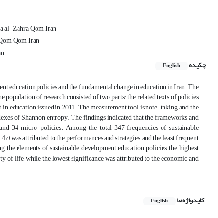
a al-Zahra, Qom, Iran
 Qom, Qom, Iran
an
چکیده
English
ment education policies and the fundamental change in education in Iran. The
 population of research consisted of two parts: the related texts of policies
 in education issued in 2011. The measurement tool is note-taking and the
ndexes of Shannon entropy. The findings indicated that the frameworks and
 and 34 micro-policies. Among the total 347 frequencies of sustainable
) was attributed to the performances and strategies, and the least frequent
ng the elements of sustainable development education policies, the highest
ty of life, while the lowest significance was attributed to the economic and
کلیدواژه‌ها
English