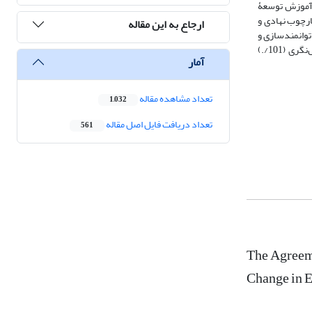
رتبط با چارچوب‌ها و سیاست‌های آموزش توسعۀ
به بخش چارچوب نهادی و
ارجاع به این مقاله
لفه‌های سیاست‌های آموزش توسعۀ پایدار، بیشترین ضریب اهمیت (394/.) مربوط به توانمندسازی و
توسعۀ مهارت‌ها درجهت ارتقای کیفیت زندگی است و کمترین ضریب اهمیت به‌ترتیب به مؤلفه‌های یکپارچگی اقتصادی و محیطی (016/.) و اصل همه‌سونگری و کل‌نگری (101/.)
آمار
تعداد مشاهده مقاله
1,032
تعداد دریافت فایل اصل مقاله
561
The Agreeme
Change in E