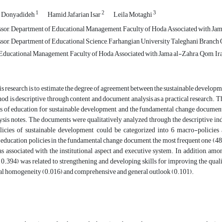
1
2
3
n Donyadideh
Hamid Jafarian Isar
Leila Motaghi
ssor, Department of Educational Management, Faculty of Hoda Associated with Jam
ssor, Department of Educational Science, Farhangian University Taleghani Branch
ducational Management, Faculty of Hoda Associated with Jama al-Zahra, Qom, Ir
is research is to estimate the degree of agreement between the sustainable develop
od is descriptive through content and document analysis as a practical research. The
es of education for sustainable development, and the fundamental change document
ysis notes. The documents were qualitatively analyzed through the descriptive i
licies of sustainable development could be categorized into 6 macro-policies
ducation policies in the fundamental change document, the most frequent one (48.4%
s associated with the institutional aspect and executive system. In addition, amo
(0.394) was related to strengthening and developing skills for improving the quali
l homogeneity (0.016) and comprehensive and general outlook (0.101).