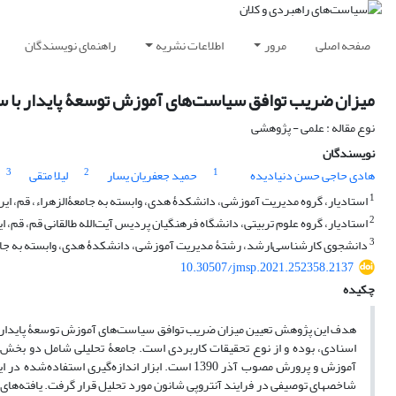
صفحه اصلی
مرور
اطلاعات نشریه
راهنمای نویسندگان
میزان ضریب توافق سیاست‌های آموزش توسعۀ پایدار با س
نوع مقاله : علمی - پژوهشی
نویسندگان
3
2
1
هادی حاجی حسن دنیادیده
حمید جعفریان یسار
لیلا متقی
1
استادیار، گروه مدیریت آموزشی، دانشکدۀ هدی، وابسته به جامعۀ‌الزهراء، قم، ایر
2
استادیار، گروه علوم تربیتی، دانشگاه فرهنگیان پردیس آیت‌الله طالقانی قم، قم، ای
3
دانشجوی کارشناسی‌ارشد، رشتۀ مدیریت آموزشی، دانشکدۀ هدی، وابسته به جامعۀ‌
10.30507/jmsp.2021.252358.2137
چکیده
هدف این پژوهش تعیین میزان ضریب توافق سیاست‌های آموزش توسعۀ پایدار ب
اسنادی، بوده و از نوع تحقیقات کاربردی است. جامعۀ تحلیلی شامل دو بخش 
آموزش و پرورش مصوب آذر 1390 است. ابزار اندازه‌گ
شاخص­های توصیفی در فرایند آنتروپی شانون مورد تحلیل قرار گرفت. یافته‌ها