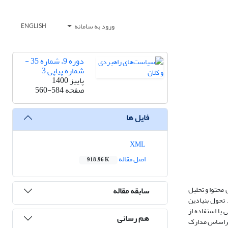
ورود به سامانه
ENGLISH
دوره 9، شماره 35 -
شماره پیاپی 3
پاییز 1400
صفحه
560-584
فایل ها
XML
اصل مقاله
918.96 K
حتوا و تحلیل
سابقه مقاله
 تحول بنیادین
فی با استفاده از
هم رسانی
 براساس مدارک