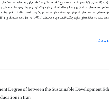
و مستندات مرتبط در 6 چارچوب و سیاست کلان و 34 خرده‌چارچوب، سیاست و زیر‌مؤلفه‌های آن تدوین کرد. از مجموع 347 فراوانی م
حول بنیادین، بیشترین فراوانی با 168 فراوانی (4/48 درصد) به بخش هدف‌های عملیاتی و راهکارها اختصاص دارد و کمترین فراوانی مربوط 
نظام اجرایی با 5 فراوانی (4/1 درصد) بوده است. همچنین در بین چارچوب‌ها و مؤ
 و پرورش
nt Degree of between the Sustainable Development Edu
ducation in Iran