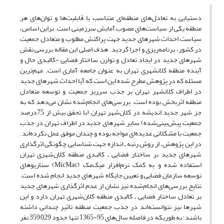
دستیابی به تعادل‌های منطقه‌ای متناسب با قابلیت‌ها و توان‌های هر
منطقه‌ یکی از سیاست‌های مصوب آمایش سرزمینی است. براین اساس،
سیاست احداث شهرهای جدید جهت پراکنش مطلوب و متعادل جمعیت
در کشور، برنامه‌ریزی و اجرا گردید. هدف اصلی این مقاله بررسی نقش
شهرهای جدید در ایجاد تعادل و توازن ساختار فضایی -کالبدی حال و
آینده منطقه کلانشهری تهران به عنوان جامعه آماری است. مهم‌ترین
مسئله که در پژوهش مطرح شده این است که آیا احداث شهرهای جدید
در اطراف کلانشهر تهران بر جذب سرریز جمعیت و توسعه متعادل
منطقه اثربخش بوده است. بررسی‌های انجام‌شده نشان می‌دهد که به
جز شهر جدید اندیشه در کلان‌شهر تهران (با تحقق بیش از 75درصد
جمعیت پیش‌بینی‌شده) سایر شهرهای جدید در اطراف تهران در جذب
جمعیت با مشکلاتی عدیده‌ای مواجه بوده و چندان موفق عمل نکرده‌اند.
در این پژوهش، از روش رتبه ـ ‌اندازه جهت شناسایی چگونگی اثرگذاری
شهرهای جدید بر ساختار فضایی ـ کالبدی منطقه کلان‌شهری تهران
استفاده شده و به کمک نرم‌افزار میک‌مک (MicMac) سناریوهای
توسعه سازمان فضایی و تعیین جایگاه شهرهای جدید انجام شده است.
نتایج بررسی‌های انجام‌شده نیز نشان از عدم اثرگذاری شهرهای جدید
بر تعادل ساختار فضایی ـ کالبدی منطقه کلان‌شهری تهران دارد و این
شهرها نیز نتوانسته‌اند در جذب جمعیت منطقه تاثیر چندانی داشته
باشند؛ به طوریکه در فاصله سال‌های 95-1365 تنها حدود 359,029 نفر