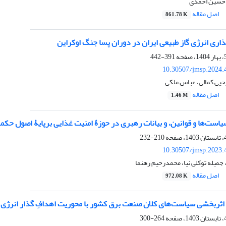
، حسین احمدی
اصل مقاله
861.78 K
ری انرژی گاز طبیعی ایران در دوران پسا جنگ اوکراین
391-442
10.30507/jmsp.2024.
حیی کمالی، عباس ملکی
اصل مقاله
1.46 M
یاست‌ها و قوانین، و بیانات رهبری در حوزۀ امنیت غذایی برپایۀ اصول حکم
210-232
10.30507/jmsp.2023.
 جمیله توکلی نیا، محمدرحیم رهنما
اصل مقاله
972.08 K
و اثربخشی سیاست‌های کلان صنعت برق کشور با محوریت اهدافِ گذار انرژی پ
264-300