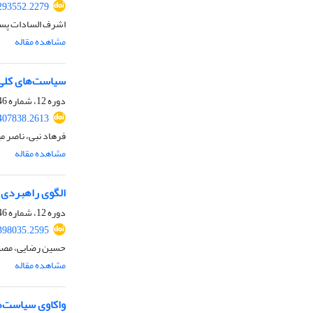
293552.2279
اشرف السادات پسن
مشاهده مقاله
سیاست‌های کلی 
دوره 12، شماره 46، تابستان 1403، صفحه
407838.2613
فرهاد نبی، ناصر م
مشاهده مقاله
الگوی راهبردی ا
دوره 12، شماره 46، تابستان 1403، صفحه
398035.2595
حسین رضایی، مصطف
مشاهده مقاله
واکاوی سیاست‌ه