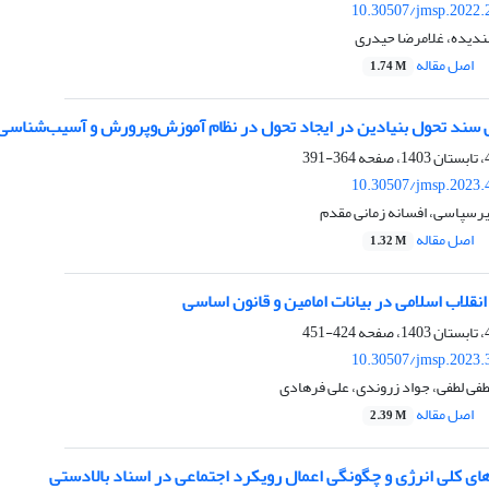
10.30507/jmsp.2022.
دیده، غلامرضا حیدری
اصل مقاله
1.74 M
سند تحول بنیادین در ایجاد تحول در نظام آموزش‌وپرورش و آسیب‌شناسی
364-391
10.30507/jmsp.2023.
یرسپاسی، افسانه زمانی مقدم
اصل مقاله
1.32 M
نقلاب اسلامی در بیانات امامین و قانون اساسی
424-451
10.30507/jmsp.2023.
ی لطفی، جواد زروندی، علی فرهادی
اصل مقاله
2.39 M
ای کلی انرژی و چگونگی اعمال رویکرد اجتماعی در اسناد بالادستی