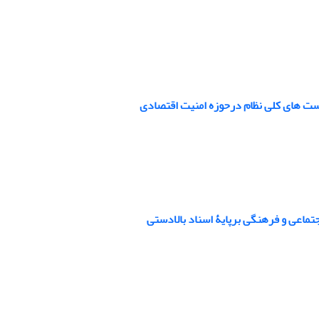
است های کلی نظام درحوزه امنیت اقتصادی
تماعی و فرهنگی برپایۀ اسناد بالادستی