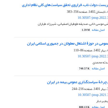
اربست دولت ناب، فراروی تحقق سیاست‌های کلی نظام اداری
356-383
10.30507/jmsp.2022.
 موسی خانی، صدیقه طوطیان اصفهانی، شهرزاد طیاران
اصل مقاله
1.59 M
ومی در حوزۀ اشتغال معلولان در جمهوری اسلامی ایران
86-110
10.30507/jmsp.2022.
حدثه محمدی
اصل مقاله
740.57 K
رخۀ سیاست‏گذاری عمومی بیمه در ایران
216-244
10.30507/jmsp.2021.
یم بردبار
اصل مقاله
888.13 K