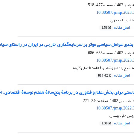
477-518
10.30507/jmsp.2023.
غلامرضا حیدری
اصل مقاله
1.56 M
 بندی عوامل سیاسی موثر بر سرمایه‌گذاری خارجی در ایران در راستای سی
655-686
10.30507/jmsp.2023.
 شیخ زاده جوشانی، فاطمه افضلی گروه
اصل مقاله
817.02 K
تی برای بخش علم و فناوری در برنامۀ پنج‌سالۀ هفتم توسعۀ اقتصادی، اج
240-271
10.30507/jmsp.2022.
یروس علیدوستی
اصل مقاله
1.38 M