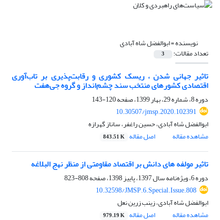
نویسنده =
ابوالفضل شاه آبادی
تعداد مقالات:
3
تاثیر جهانی شدن ، ریسک کشوری و رقابت‌پذیری بر تاب‌آوری
اقتصادی کشورهای منتخب سند چشم‌انداز و گروه جی‌هفت
دوره 8، شماره 29، بهار 1399، صفحه
120-143
10.30507/jmsp.2020.102391
ابوالفضل شاه آبادی، حسین راغفر، ساناز گهرازه
مشاهده مقاله
اصل مقاله
843.51 K
تاثیر مولفه های دانش بر اقتصاد مقاومتی از منظر نهج البلاغه
دوره 6، ویژه‌نامه سال 1397، پاییز 1398، صفحه
808-823
10.32598/JMSP.6.Special.Issue.808
ابوالفضل شاه آبادی، زینب زرین نعل
مشاهده مقاله
اصل مقاله
979.19 K