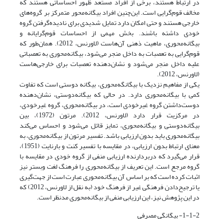
در ارتباط هستند، برخی از افراد مستعد ظهور احساساتی هستند که
مخالف قوم‌گرایی است. این‌چنین افراد بیگانه‌محور متمرکز بر گروه‌های
خارجی هستند و حتی امکان دارد تمایل شدیدی برای نادیده‌گرفتن گروه
خودی داشته باشند. بخش مهمی از احساسات قوم‌گرایانه و
بیگانه‌محوری، ماهیت ذهنی آن‌هاست (لاورنس، 2012). همان‌طور که
قوم‌گرایی به تعصبات به داخل منجر می‌شود، بیگانه‌محوری به تعصباتی
علیه داخل منجر می‌شود و نشان‌دهنده تعصبات برای خارجی‌هاست
(لاورنس، 2012).
یکی از مفاهیم نزدیک با بیگانگه‌محوری، بیگانه دوستی است که تفاوت
کمی با بیگانه‌محوری دارد. در حالی که بیگانه‌دوستی، نشان‌دهنده
دوست‌داشتن گروه غیرخودی است، در بیگانه‌محوری، گروه غیرخودی،
در مرکزیت قرار دارد (لاورنس، 2012). مرتون (1972)، بین
بیگانه‌دوستی و بیگانه‌محوری، تمایز قائل می‌شود و احساس می‌کند
بیگانه‌محوری باید بدون ارزیابی باشد. تفسیر مرتون از بیگانه‌محوری، به
معنای ارتباط بدون ارزیابی، در مقایسه با تفسیر کنت و بارنایت (1951)،
قرار می‌گیرد که دربردارنده ارزیابی منفی از گروه خودی در مقایسه با
گروه مرجع است. این تعریف از بیگانه‌محوری را فرهنگ لغت وبستر نیز
اثبات کرده است که بر اساس آن بیگانه‌محوری عبارت است از جهت‌گیری
یا ترجیح‌دادن فرهنگی غیر از فرهنگ خود (به نقل از لاورنس، 2012) که
در این پژوهش نیز، این ارزیابی منفی از بیگانه‌محوری مدنظر است.
1-1-2- بیگانگی مصرفی