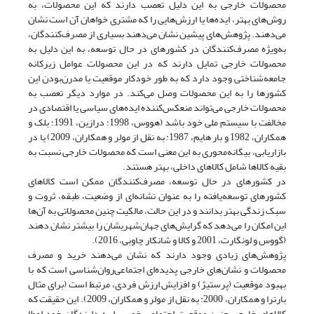
محصولات خارجی به این دلیل تعصب ‌دارند که این محصولات، به
روش‌های بهتر، ایده‌ها یا ارزش‌هایی را که مشتری خواهان آن است نشان
می‌دهند. پژوهش‌های پیشین نشان می‌دهند بسیاری از مصرف‌کنندگان،
به‌ویژه مصرف‌کنندگان در کشورهای در حال توسعه، به این دلیل به
محصولات خارجی تمایل دارند که در این محصولات عوامل زیرکانه
جامعه‌شناختی وجود دارد که به طور خودکار موقعیت یا مدرن‌بودن این
کشورها را به این محصولات وصل می‌کند. در موارد دیگر تعصب به
محصولات خارجی می‌تواند منعکس‌کننده ایده‌های سیاسی یا اقتصادی در
مخالفت با سیستم ملی خود باشد (هووس، 1998؛ درازین، 1991؛ بلک و
همکاران، 1982 و بار هایم، 1987: به نقل از مولر و همکاران، 2009) یا در
بازاریابی، بیگانه‌محوری به این معنی است که محصولات خارجی نسبت به
بقیه کالاها شامل کالاهای داخلی، بهتر هستند.
در کشورهای در حال توسعه، مصرف‌کنندگان ممکن است کالاهای
کشورهای توسعه‌یافته را به عنوان نشانه‌ای از وضعیت، طبقه، ثروت و
سبک زندگی بهتر بدانند و در این حالت، مالکیت چنین محصولاتی به آن‌ها
این امکان را می‌دهد که گرایش‌های جهان‌شهریشان را بیشتر نشان دهند
(گووس و لونگارت، 2001 و کالا و شانکار چاوبی، 2016).
پژوهش‌های زیادی وجود دارند که نشان می‌دهند خرید و مصرف
محصولات و نشان‌های خارجی پدیده‌ای اجتماعی‌روان‌شناسی است که با
بهبود موقعیت (پرستیژ) و افزایش ارزش فردی، مرتبط است (برای مثال
بارترا و همکاران، 2000: به نقل از مولر و همکاران، 2009). این حقیقت که
کالاهای خارجی چنین موقعیت اجتماعی خوبی را به دارندگان خود اعطا