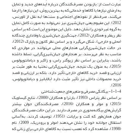
عبارت است از: بازبودن مصرف‌کنندگان درباره ایده‌های جدید و تمایل
به ارضای نیازها با کالاها و خدماتی که به بهترین روش، این نیازها را ارضا
می‌کنند، صرف‌نظر از نفوذهای اجتماعی و سنت‌ها (به نقل از لاورنس،
2012). این مفهوم یعنی جهان‌شهری نیز نمی‌تواند به صورت کامل تمایل
به گروه غیرخودی را نشان دهد. دلیل این موضوع این است که بر اساس
نظر ریفلر و همکاران (2012)، جهت‌گیری جهان‌شهری با وفاداری چندگانه
(محلی و خارجی)، شکل می‌گیرد و بر اساس نظر کانون و یاپارک (2012)،
در حالت جهان‌شهری‌گرایی هنجارهای محلی می‌توانند در مواردی که
مناسب به نظر می‌رسند، بر هنجارهای جهان‌شهری‌گرایی، تسلط داشته
باشند، بنابراین بر اساس نظر زیوگنر راس، و زاکبر و دیامانتوپولوس
(2015)، به عنوان یک نتیجه، جهان‌شهری‌گرایی نه‌تنها به طور مثبت بر
ارزیابی و قصد خرید کالاهای خارجی تأثیر دارد، بلکه بر ارزیابی و قصد
خرید محصولات داخلی نیز تأثیر مثبت دارد (بالابانیز و دیاماتوپولوس،
2016).
1-1-4- بیگانگی مصرفی و متغیرهای جمعیت‌شناختی
بر اساس نظر پتراس (1993)، بارترا و همکاران (2000)، نتایج کیساویک
(2015) و مولر و همکاران (2016)، مصرف‌کنندگان جوان بیشتر
گرایش‌های بیگانه‌محوری در مصرف دارند. در این حالت مصرف‌کنندگان
جوان همان‌طور که کنت و برایانت (1951)، توصیف کردند، به‌آسانی
استقلال جوانانه خود را نشان می‌دهند (مولر و برودریک، 2009). نام
(1998)، مشاهده کرد که تعصب نسبت به کالاهای خارجی برای زنانی که