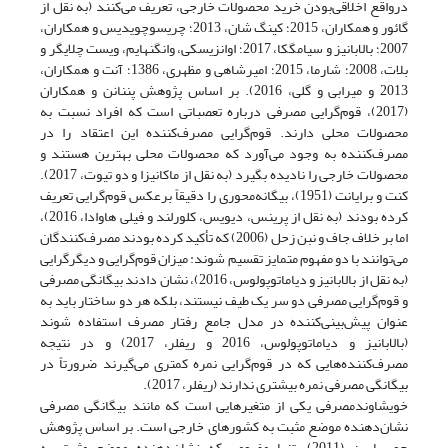
درواقع اخلاقی‌بودن خرید محصولات خارجی، تعریف می‌کنند (به نقل از
گائور و همکاران، 2015؛ کینگ شان، 2013؛ چریسوچویدیس و همکاران،
2007؛ بالابانیز و سیامگکا، 2017؛ اوانزیسکی، وانگنهایم، ویست چلایگر و
بلات، 2008؛ شارما، 2015؛ امیرشاهی و مظهری، 1386؛ آنت و همکاران،
2013 و میرابی و گلی، 2016). بر اساس پژوهش پننانن و همکاران
(2017)، قوم‌گرایی مصرفی درباره تعصباتی است که افراد نسبت به
محصولات محلی دارند. قوم‌گرایی مصرف‌کننده این اعتقاد را در
مصرف‌کننده به وجود می‌آورد که محصولات محلی بهترین هستند و
محصولات خارجی را نادیده بگیرد (به نقل از ماکانیزا و دو تیوت، 2017).
کنت و برایانت (1951)، بیگانه‌محوری را دقیقاً برعکس قوم‌گرایی تعریف
کرده بودند (به نقل از پرینس، دیویس، کلورلند و فیلی هاوادا، 2016)،
اما بر خلاف جاف و نبن زحل (2006) که تأکید کرده بودند مصرف‌کنندگان
می‌توانند با دو مفهوم متمایز تقسیم شوند: میزان قوم‌گرایی و دیگرگرایی
(به نقل از بالابانیز و دیاماتوپولوس، 2016)، نشان دادند بیگانگی مصرفی
و قوم‌گرایی مصرفی دو سر یک طیف نیستند، بلکه هر دو ساختار باید به
عنوان پیش‌بینی‌کننده در مدل جامع رفتار مصرف استفاده شوند
(بالابانیز و دیاماتوپولوس، 2016 و ریفلر، 2017) و در نتیجه
مصرف‌کننده‌هایی که در قوم‌گرایی نمره کمتری می‌گیرند ضرورتاً در
بیگانگی مصرفی نمره بیشتری ندارند (ریفلر، 2017).
خویشاوند‌مصرفی یکی از متغیرهایی است که مانند بیگانگی مصرفی
نشان‌دهنده موضع مثبت به کشورهای خارجی است. بر اساس پژوهش
جوسیاسن (2011)، تنها مفهومی که نشان‌دهنده‌ موضع مثبت به