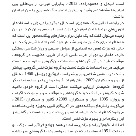
است (بیدل و محمودزاده، 2012)، بنابراین میزانی از بی‌تعلقی بین
ایرانی‌ها مشاهده می‌شود و می‌توان انتظار بیگانه‌محوری را بین ایرانیان
داشت.
در رابطه با دلایل بیگانه‌محوری، استدلال دیگری را می‌توان با استفاده از
تئوری‌های مرتبط با احترام فردی (عزت نفس) و جمعی، بیان کرد. در این
زمینه می‌توان گفت که یک دلیل برای رفتارهای بیگانه‌محور این است که
همه افراد برای داشتن تصویر مثبت از خود (احترام)، تلاش می‌کنند. در
حالی که عزت نفس به تعدادی از عوامل محیطی و روان‌شناسی بستگی
دارد، مقدار زیادی از عزت نفس فرد از طریق عضویت در گروه‌ها،
موقعیت فرد در آن گروه‌ها و مقایسات بین‌گروهی مطلوب، به دست
می‌آید. هرچه احساسات مثبت نسبت به گروه (عزت نفس گروهی) بیشتر
باشد، عزت نفس شخصی نیز بیشتر است (روکیچ و روسل، 1960: به نقل
از مولر و همکاران، 2009). وقتی افراد، گروه خودی را در مقایسه با دیگر
گروه‌ها، ضعیف‌تر ارزیابی می‌کنند ممکن است از گروه خودی ناامید
شوند، گروه را ترک کنند و به گروه‌هایی با موقعیت بهتر بپیوندند (گرانت
و بروان، 1995؛ مولر و همکاران، 2009). گائور و همکاران (2015)،
می‌گویند رفتارهای بیگانه‌محور در آمریکای لاتین به‌ویژه وقتی مشاهده
می‌شود که افراد به دنبال ایجاد تصویری مثبت از خود هستند و گاهی نیز
این رفتارها برای بهبود عزت نفس است.
اعتقادات قوم‌گرایانه و نژادپرستانه در همه جوامع فراگیر است و کنت و
بارنایت (1951)، معتقدند که در میان جوامعی که با گروه‌های غیرمشابه