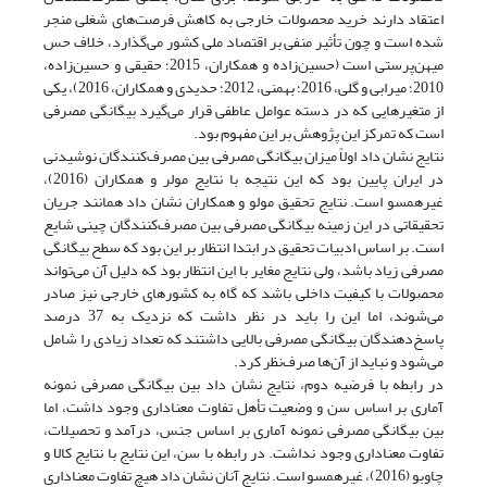
اعتقاد دارند خرید محصولات خارجی به کاهش فرصت‌های شغلی منجر
شده است و چون تأثیر منفی بر اقتصاد ملی کشور می‌گذارد، خلاف حس
میهن‌پرستی است (حسین‌زاده و همکاران، 2015؛ حقیقی و حسین‌زاده،
2010؛ میرابی و گلی، 2016؛ بهمنی، 2012؛ حدیدی و همکاران، 2016)، یکی
از متغیرهایی که در دسته عوامل عاطفی قرار می‌گیرد بیگانگی مصرفی
است که تمرکز این پژوهش بر این مفهوم بود.
نتایج نشان داد اولاً میزان بیگانگی مصرفی بین مصرف‌کنندگان نوشیدنی
در ایران پایین بود که این نتیجه با نتایج مولر و همکاران (2016)،
غیرهمسو است. نتایج تحقیق مولو و همکاران نشان داد همانند جریان
تحقیقاتی در این زمینه بیگانگی مصرفی بین مصرف‌کنندگان چینی شایع
است. بر اساس ادبیات تحقیق در ابتدا انتظار بر این بود که سطح بیگانگی
مصرفی زیاد باشد، ولی نتایج مغایر با این انتظار بود که دلیل آن می‌تواند
محصولات با کیفیت داخلی باشد که گاه به کشورهای خارجی نیز صادر
می‌شوند، اما این را باید در نظر داشت که نزدیک به 37 درصد
پاسخ‌دهندگان بیگانگی مصرفی بالایی داشتند که تعداد زیادی را شامل
می‌شود و نباید از آن‌ها صرف‌نظر کرد.
در رابطه با فرضیه دوم، نتایج نشان داد بین بیگانگی مصرفی نمونه
آماری بر اساس سن و وضعیت تأهل تفاوت معناداری وجود داشت، اما
بین بیگانگی مصرفی نمونه آماری بر اساس جنس، درآمد و تحصیلات،
تفاوت معناداری وجود نداشت. در رابطه با سن، این نتایج با نتایج کالا و
چاوبو (2016)، غیرهمسو است. نتایج آنان نشان داد هیچ تفاوت معناداری