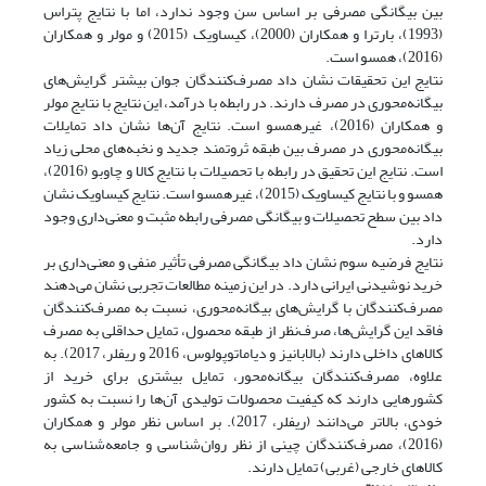
بین بیگانگی مصرفی بر اساس سن وجود ندارد، اما با نتایج پتراس
(1993)، بارترا و همکاران (2000)، کیساویک (2015) و مولر و همکاران
(2016)، همسو است.
نتایج این تحقیقات نشان داد مصرف‌کنندگان جوان بیشتر گرایش‌های
بیگانه‌محوری در مصرف دارند. در رابطه با درآمد، این نتایج با نتایج مولر
و همکاران (2016)، غیرهمسو است. نتایج آن‌ها نشان داد تمایلات
بیگانه‌محوری در مصرف بین طبقه ثروتمند جدید و نخبه‌های محلی زیاد
است. نتایج این تحقیق در رابطه با تحصیلات با نتایج کالا و چاوبو (2016)،
همسو و با نتایج کیساویک (2015)، غیرهمسو است. نتایج کیساویک نشان
داد بین سطح تحصیلات و بیگانگی مصرفی رابطه مثبت و معنی‌داری وجود
دارد.
نتایج فرضیه سوم نشان داد بیگانگی مصرفی تأثیر منفی و معنی‌داری بر
خرید نوشیدنی ایرانی دارد. در این زمینه مطالعات تجربی نشان می‌دهند
مصرف‌کنندگان با گرایش‌های بیگانه‌محوری، نسبت به مصرف‌کنندگان
فاقد این گرایش‌ها، صرف‌نظر از طبقه محصول، تمایل حداقلی به مصرف
کالاهای داخلی دارند (بالابانیز و دیاماتوپولوس، 2016 و ریفلر، 2017). به
علاوه، مصرف‌کنندگان بیگانه‌محور، تمایل بیشتری برای خرید از
کشورهایی دارند که کیفیت محصولات تولیدی آن‌ها را نسبت به کشور
خودی، بالاتر می‌دانند (ریفلر، 2017). بر اساس نظر مولر و همکاران
(2016)، مصرف‌کنندگان چینی از نظر روان‌شناسی و جامعه‌شناسی به
کالاهای خارجی (غربی) تمایل دارند.