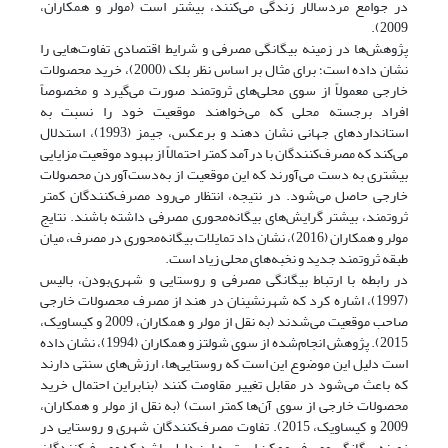
در جوامع مردسالار زندگی می‌کنند، بیشتر است (مولر و همکاران،
2009).
پژوهش‌ها در زمینه بیگانگی مصرفی و شرایط اقتصادی تفاوت‌هایی را
نشان داده است؛ برای مثال بر اساس نظر بلک (2000)، خرید محصولات
خارجی معمولاً از سوی محلی‌های ثروتمند صورت می‌گیرد و مخصوصاً
افراد برجسته محلی که می‌خواهند موقعیت خود را نسبت به
استانداردهای جهانی نشان دهند و برعکس، جیمز (1993)، استدلال
می‌کند که مصرف‌کنندگان با درآمد کمتر احتمالاً از بهبود موقعیت مزایایی
بیشتری به دست می‌آورند که این موقعیت از به‌دست‌آوردن محصولات
خارجی حاصل می‌شود. در نتیجه، انتظار می‌رود مصرف‌کنندگان کمتر
ثروتمند، بیشتر گرایش‌های بیگانه‌محوری مصرفی داشته باشند. نتایج
مولر و همکاران (2016)، نشان داد تمایلات بیگانه‌محوری در مصرف، میان
طبقه ثروتمند جدید و نخبه‌های محلی زیاد است.
در رابطه با ارتباط بیگانگی مصرفی و روستایی و شهری‌بودن، بالیس
(1997)، اشاره کرد که شهرنشینان در هند از مصرف محصولات خارجی
صاحب موقعیت می‌شدند (به نقل از مولر و همکاران، 2009 و کیساویک،
2015). پژوهش انجام‌شده از سوی شولتز و همکاران (1994)، نشان داده
است دلیل این موضوع این است که روستایی‌ها، ارزش‌های سنتی دارند
که باعث می‌شود در مقابل تغییر مقاومت کنند (بنابراین احتمال خرید
محصولات خارجی از سوی آن‌ها کمتر است) (به نقل از مولر و همکاران،
2009 و کیساویک، 2015). تفاوت مصرف‌کنندگان شهری و روستایی در
زمینه بیگانگی مصرفی ممکن است به این دلیل باشد که مصرف‌کنندگان