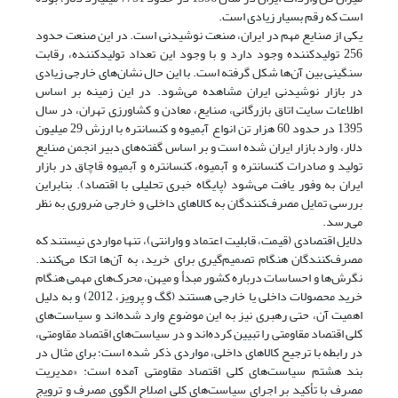
است که رقم بسیار زیادی است.
یکی از صنایع مهم در ایران، صنعت نوشیدنی است. در این صنعت حدود
256 تولیدکننده وجود دارد و با وجود این تعداد تولیدکننده، رقابت
سنگینی بین آن‌ها شکل گرفته است. با این حال نشان‌های خارجی زیادی
در بازار نوشیدنی ایران مشاهده می‌شود. در این زمینه بر اساس
اطلاعات سایت اتاق بازرگانی، صنایع، معادن و کشاورزی تهران، در سال
1395 در حدود 60 هزار تن انواع آبمیوه و کنسانتره با ارزش 29 میلیون
دلار، وارد بازار ایران شده است و بر اساس گفته‌های دبیر انجمن صنایع
تولید و صادرات کنسانتره و آبمیوه، کنسانتره و آبمیوه قاچاق در بازار
ایران به وفور یافت می‌شود (پایگاه خبری تحلیلی با اقتصاد). بنابراین
بررسی تمایل مصرف‌کنندگان به کالاهای داخلی و خارجی ضروری به نظر
می‌رسد.
دلایل اقتصادی (قیمت، قابلیت اعتماد و وارانتی)، تنها مواردی نیستند که
مصرف‌کنندگان هنگام تصمیم‌گیری برای خرید، به آن‌ها اتکا می‌کنند.
نگرش‌ها و احساسات درباره کشور مبدأ و میهن، محرک‌های مهمی هنگام
خرید محصولات داخلی یا خارجی هستند (گگ و پرویز، 2012) و به دلیل
اهمیت آن، حتی رهبری نیز به این موضوع وارد شده‌اند و سیاست‌های
کلی اقتصاد مقاومتی را تبیین کرده‌اند و در سیاست‌های اقتصاد مقاومتی،
در رابطه با ترجیح کالاهای داخلی، مواردی ذکر شده است؛ برای مثال در
بند هشتم سیاست‌های کلی اقتصاد مقاومتی آمده است: «مدیریت
مصرف با تأکید بر اجرای سیاست‌های کلی اصلاح الگوی مصرف و ترویج