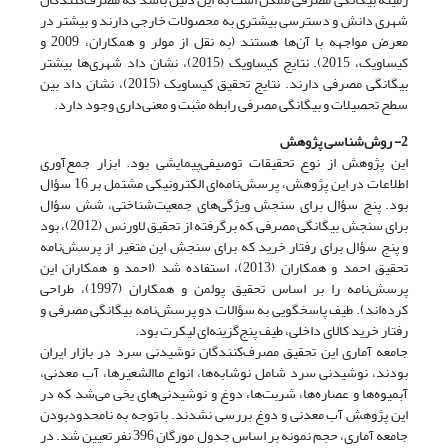
شهری دانش و دسترسی بیشتری به محصولات خارجی دارند و بیشتر در
معرض مواجهه با آن‌ها هستند (به نقل از مولر و همکاران، 2009 و
کیساویک، 2015). نتایج کیساویک (2015)، نشان داد شهری‌ها بیشتر
بیگانگی مصرفی دارند. نتایج تحقیق کیساویک (2015)، نشان داد بین
سطح تحصیلات و بیگانگی مصرفی رابطه مثبت و معنی‌داری وجود دارد.
2- روش‌شناسی پژوهش
این پژوهش از نوع تحقیقات توصیفی‌پیمایشی بود. ابزار جمع‌آوری
اطلاعات در این پژوهش، پرسش‌نامه‌ای الکترونیکی مشتمل بر 16 سؤال
بود. پنج سؤال برای سنجش ویژگی‌های جمعیت‌شناختی، شش سؤال
برای سنجش بیگانگی مصرفی که برگرفته از تحقیق لاورنس (2012)، بود
و پنج سؤال برای رفتار خرید که برای سنجش این متغیر از پرسش‌نامه
تحقیق احمد و همکاران (2013)، استفاده شد (احمد و همکاران این
پرسش‌نامه را بر اساس تحقیق پولمن و همکاران (1997)، طراحی
کرده‌اند). طیف پاسخگویی به سؤالات دو پرسش‌نامه بیگانگی مصرفی و
رفتار خرید کالای داخلی، طیف پنج‌گزینه‌ای لیکرت بود.
جامعه آماری این تحقیق مصرف‌کنندگان نوشیدنی سرد در بازار ایران
بودند، نوشیدنی سرد شامل نوشابه‌ها، انواع ماالشعیرها، آب معدنی،
آبمیوه‌ها و عصاره‌ها، شربت‌ها، دوغ و نوشیدنی‌های یخی می‌شد که در
این پژوهش آب معدنی و دوغ بررسی نشدند. با توجه به نامحدودبودن
جامعه آماری، حجم نمونه بر اساس جدول مورگان 396 نفر تعیین شد. در