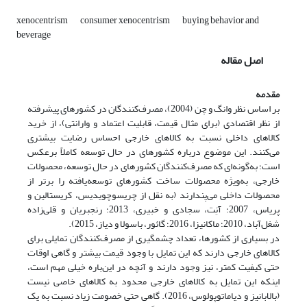
xenocentrism
consumer xenocentrism
buying behavior and
beverage
اصل مقاله
مقدمه
بر اساس نظر وانگ و چن (2004)، مصرف‌کنندگان در کشورهای پیشرفته
از نظر اقتصادی (برای مثال قیمت، قابلیت اعتماد و وارانتی)، از خرید
کالاهای داخلی نسبت به کالاهای خارجی احساس رضایت بیشتری
می‌کنند. این موضوع درباره کشورهای در حال توسعه کاملاً برعکس
است؛ به‌گونه‌ای که مصرف‌کنندگان کشورهای در حال توسعه، محصولات
خارجی، به‌ویژه محصولات ساخت کشورهای توسعه‌یافته را برتر از
محصولات داخلی می‌پندارند (به نقل از چریسوچویدیس، کریستالین و
پریاس، 2007؛ آنِت، سجادی و خبیری، 2013؛ رنجبریان و قلی‌زاده
شغل‌آباد، 2010؛ ماکانیزا، 2016؛ گائور، باسولا و دیاز، 2015).
در بسیاری از کشورها، تعداد چشمگیری از مصرف‌کنندگان تمایلی برای
کالاهای خارجی دارند که این تمایل با وجود قیمت بیشتر و گاهی اوقات
حتی کیفیت کمتر، نیز وجود دارند و آنچه در این‌باره خیلی مهم است،
اینکه این تمایل به کالاهای خارجی محدود به کالاهای خاصی نیست
(بالابانیز و دیاماتوپولوس، 2016). گاهی حتی خصومت زیاد نسبت به یک