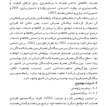
مصرف کالاهای داخلی همراه با برنامه‌ریزی برای ارتقای کیفیت و
رقابت‌پذیری در تولید« (حدیدی، حدیدی زواره و دشمن زیاری، 2016 و
حسین‌زاده، نیازی و شفائی مقدم، 2015).
در این رابطه یکی از متغیرهای مهم که پژوهشگران بازاریابی بین‌المللی بر
آن تمرکز کرده‌اند بیگانگی مصرفی است؛ یعنی حالتی که افرادی
محصولات و خدمات جوامع دیگر را بیشتر از کالاها و خدمات خودشان
ترجیح می‌دهند و تمامی کالاها و خدمات را بر اساس کالاها و خدمات آن
جامعه بیگانه ارزیابی و طبقه‌بندی می‌کنند و نه بر اساس کالاها و خدمات
خودشان (کنت و بارنایت، 1951: به نقل از لاورنس، 2012). بر این اساس
در این پژوهش به دنبال بررسی بیگانگی مصرفی بین مصرف‌کنندگان در
بازار نوشیدنی ایران، هستیم. فرضیات پژوهش به این صورت خواهند
بود: سطح بیگانگی مصرفی بین مصرف‌کنندگان ایرانی در بازار نوشیدنی
زیاد است. بین بیگانگی مصرف مصرف‌کنندگان نوشیدنی در کشور، بر
اساس ویژگی‌های جمعیت‌شناختی (سن، جنسیت، وضعیت تأهل،
تحصیلات و میزان درآمد)، تفاوت معناداری وجود ندارد. رابطه منفی بین
بیگانگی مصرفی و خرید نوشیدنی ایرانی در کشور وجود دارد.
1- ادبیات موضوع
1-1- پیشینه پژوهش
1-1-1- بیگانه‌محوری
بر اساس پژوهش کنت و بارنایت (1951)، افراد بیگانه‌محور افرادی
هستند که جوامع دیگر را به جامعه خود ترجیح می‌دهند و کسانی هستند