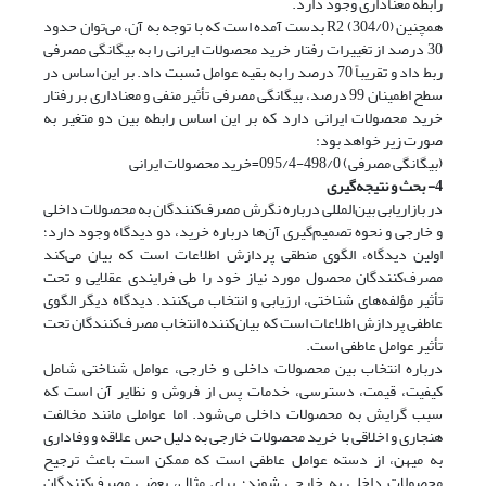
رابطه معناداری وجود دارد.
همچنین R2 (304/0) بدست آمده است که با توجه به آن، می‌توان حدود
30 درصد از تغییرات رفتار خرید محصولات ایرانی را به بیگانگی مصرفی
ربط داد و تقریباً 70 درصد را به بقیه عوامل نسبت داد. بر این اساس در
سطح اطمینان 99 درصد، بیگانگی مصرفی تأثیر منفی و معناداری بر رفتار
خرید محصولات ایرانی دارد که بر این اساس رابطه بین دو متغیر به
صورت زیر خواهد بود:
(بیگانگی مصرفی) 498/0-095/4=خرید محصولات ایرانی
4- بحث و نتیجه‌گیری
در بازاریابی بین‌المللی درباره نگرش مصرف‌کنندگان به محصولات داخلی
و خارجی و نحوه تصمیم‌گیری آن‌ها درباره خرید، دو دیدگاه وجود دارد؛
اولین دیدگاه، الگوی منطقی پردازش اطلاعات است که بیان می‌کند
مصرف‌کنندگان محصول مورد نیاز خود را طی فرایندی عقلایی و تحت
تأثیر مؤلفه‌های شناختی، ارزیابی و انتخاب می‌کنند. دیدگاه دیگر الگوی
عاطفی پردازش اطلاعات است که بیان‌کننده انتخاب مصرف‌کنندگان تحت
تأثیر عوامل عاطفی است.
درباره انتخاب بین محصولات داخلی و خارجی، عوامل شناختی شامل
کیفیت، قیمت، دسترسی، خدمات پس از فروش و نظایر آن است که
سبب گرایش به محصولات داخلی می‌شود. اما عواملی مانند مخالفت
هنجاری و اخلاقی با خرید محصولات خارجی به دلیل حس علاقه و وفاداری
به میهن، از دسته عوامل عاطفی است که ممکن است باعث ترجیح
محصولات داخلی به خارجی شوند؛ برای مثال، بعضی مصرف‌کنندگان