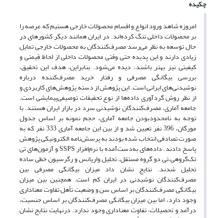
چکیده
امروزه شاهد ورود انواع و اقسام محصولات خارجی هستیم که عرصه را
بر محصولات داخلی تنگ کرده‌اند. در ایران همانند دیگر کشورهای در
حال توسعه به نظر می‌رسد مصرف‌کنندگان به محصولات خارجی تمایل
زیادی دارند و این پدیده حتی وقتی محصولات داخلی از لحاظ قیمتی و
کیفیتی نیز بهتر باشند، دیده می‌شود. بنابراین، هدف این تحقیق،
بررسی بیگانگی مصرفی و رفتار خرید مصرف‌کننده درباره
نوشیدنی‌های ایرانی است. این پژوهش از دسته پژوهش‌های کاربردی و
از نظر روش گردآوری داده‌ها از نوع تحقیقات توصیفی‌پیمایشی است.
جامعه آماری، مصرف‌کنندگان نوشیدنی سرد در بازار ایران هستند. با
توجه به نامحدود‌بودن جامعه آماری، حجم نمونه بر اساس جدول
مورگان، 396 نفر تعیین شد و از بین این جامعه آماری 333 نفر که به
صورت تصادفی انتخاب شده بودند به پرسش‌نامه الکترونیکی پژوهش
پاسخ دادند. داده‌های به‌دست‌آمده با نرم‌افزار SSPS و آزمون‌های تی
تک‌گروهی،تی دو گروه مستقل، تحلیل واریانس و رگرسیون خطی ساده
تحلیل شدند. نتایج نشان داد میزان بیگانگی مصرفی بین
مصرف‌کنندگان نوشیدنی در ایران کم است. همچنین بین میزان
بیگانگی مصرف‌کنندگان بر اساس سن و وضعیت تأهل تفاوت معناداری
وجود دارد، اما بین میزان بیگانگی مصرف‌کنندگان بر اساس جنسیت،
درآمد و تحصیلات، تفاوت معناداری وجود ندارد. درنهایت نتایج نشان