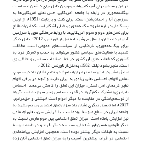
در این زمینه و برای آمریکایی‌ها، مهم‌ترین دلیل برای داشتن احساسات
بیگانه‌محوری در رابطه با جامعه آمریکایی، حس تعلق آمریکایی‌ها به
سرزمین آبا و اجدادیشان است. برای کنت و بارنایت (1951)، از اولین
پیشگامان درباره مفهوم بیگانه‌محوری، خیلی آشکار است که این اصطلاح
برای نسل‌های دوم و سوم آمریکایی‌ها با روابط فرهنگی قوی با سرزمین
آبا و اجدادیشان، اِعمال می‌شود (به نقل از لاورنس، 2012). دلیل دیگر
برای بیگانه‌محوری، نارضایتی از سیاست‌های عمومی است. مخالفت
شدید با فعالیت‌های سیاسی کشور می‌تواند به جذب و تمرکز فرد به
کشوری که فعالیت‌های آن کشور در خط اعتقادات سیاسی و اخلاقی وی
است، منجر بشود (بلک، 1982: به نقل از لاورنس، 2012).
اما پژوهشی در این زمینه در ایران انجام شد و نتایج نشان داد درمجموع،
تمامی اقوام، احساس تعلق زیادی به ایران دارند و آنچه در برخی اقوام
نظیر کردهای اهل تسنن، میزان این تعلق را کاهش می‌دهد، احساس
نابرابری و مشارکت کم آن‌ها در قدرت سیاسی و نیز سهم نامناسب آن‌ها
از توسعه‌یافتگی در مقایسه با دیگر اقوام است (بهشتی و حق‌مرادی،
2017)، اما تحقیق دیگری نشان داد میزان تعلق اجتماعی مردم مشهد به
جامعه ایران در سطح متوسط بوده است. با افزایش سن، تعلق اجتماعی
نیز افزایش یافته است. میزان تعلق اجتماعی بین قوم فارس نسبت به
دیگر اقوام و همین‌طور شاغلان نسبت به دیگر افراد و در طبقه متوسط
نسبت به طبقات دیگر بیشتر بوده است. همچنین افزایش بی‌اعتمادی
اجتماعی در افراد، بیشترین آسیب را به میزان تعلق اجتماعی آنان زده