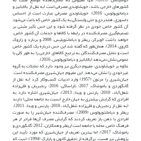
کشورهای خارجی باشد، خویشاوندی مصرفی است (به نقل از بالابانیز و
دیاماتوپولوس، 2016). خویشاوندی مصرفی عبارت است از احساس
دلسوزی، همدردی و حتی وابستگی به یک کشور خاص که باعث می‌شود
آن کشور خاص خودی در نظر گرفته شود و این حس تأثیر مثبتی بر
تصمیم‌گیری مصرف‌کننده در رابطه با کالاها و خدمات آن کشور خاص،
خواهد داشت (اوبرکر، ریفلر و دیامانتوپلیس، 2008 و برنارد و زاروک
کاروی، 2014)، همان‌طور که گفته شد این حس درباره یک کشور خاص
است و تمایل مصرف‌کنندگان به ترجیح کالاهای خارجی را به طور کلی یا
عمومی نشان نمی‌دهد (بالابانیز و دیاماتوپولوس، 2016).
علاوه بر خویشاوندی، مفهوم دیگری نیز وجود دارد که تمایلات به گروه
غیرخودی را نشان می‌دهد. این مفهوم جهان‌شهری مصرف‌کننده است.
جهان‌شهری را مرتون (1957) وارد ادبیات کسب‌وکار کرد (به نقل از
گانگوردی و یاموشاک، 2017؛ تاراساکی، 2016؛ رنجبریان و قلی‌زاده
شغل‌آباد، 2010؛ پارتس و ویدا، 2013)، جهان‌شهری اشاره دارد به
افرادی که گرایش بیشتری به جهان خارج (نسبت به جامعه محلی) دارند
(به نقل از رنجبریان و قلی‌زاده شغل‌آباد، 2010؛ پارتس و ویدا، 2011).
ریفلر و دیامانتوپولوس (2009)، مصرف‌کننده جهان‌شهر را به صورت
افرادی با ذهن باز تعریف کردند که گرایش مصرف آن‌ها فراتر از هر
فرهنگ خاص، محله یا جامعه است (ریفلر و همکاران، 2012؛ گانگوردی و
یاموشاک، 2017)، اما بهترین تعریف از جهان‌شهری که مورد تأیید این
پژوهش نیز هست، برگرفته از تحقیق کانون و یاپارک (1994)، است که