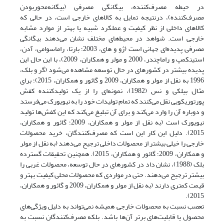
در حیطه مصرف‌کننده، بیگانگی مصرفی (بیگانه‌محوربودن
مصرف‌کننده)، درنتیجه تمایل به کالاهای خارجی است، در حالی که
کالاهای داخلی از نظر کیفیت و عملکرد شبیه یا بهتر از موارد مشابه
خارجی است. شواهد در محیط‌های مختلف نشان می‌دهند بیگانگی
مصرفی پدیده‌ای جهانی است (ژو و های، 2003؛ بارتا، راماسوامی، آدن،
استینکمپ و راماچندر، 2000 و مولر و همکاران، 2009)، با این حال این
پدیده بیشتر در کشورهای در حال توسعه مشاهده می‌شود (گر و بلک،
1996 به نقل از مولر و همکاران، 2009 و گائور و همکاران، 2015)؛ برای
مثال بیلکی و نس (1982)، نمونه‌ای را از یک تولیدکننده کفش
پورتوریکویی نقل می‌کنند که تمام تولیدات خود را به نیویورک می‌فرستد
و دوباره آن را وارد می‌کند و برای آن تبلیغ می‌کند که این کفش‌ها تولید
نیویورک است (به نقل از مولر و همکاران، 2009؛ گائور و همکاران،
2015). دلیل این کار این است که مصرف‌کنندگان، خرید محصولات
خارجی را خیلی بیشتر از محصولات داخلی ترجیح می‌دهند (به نقل از مولر
و همکاران، 2009؛ گائور و همکاران، 2015). همچنین تحقیقات گسترده
بلک (1988)، نشان داد در کشورهای در حال توسعه، محصولات غربی را
بیشتر ترجیح می‌دهند. حتی در مواردی که محصولات محلی کیفیت بهتر و
قیمت کمتری دارند (به نقل از مولر و همکاران، 2009 و گائور و همکاران،
2015).
تعصب نسبت به محصولات خارجی همیشه نمی‌تواند به دلیل ویژگی‌های
محصول یا قابلیت‌های برتر آن‌ها باشد. بلکه مصرف‌کنندگان نسبت به