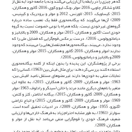
که هر چیزی را در رابطه با آن ارزیابی می‌کنند و نه با جامعه خود (به نقل از
کالا و شانکار چاوبی، 2016؛ مولر، ونگ، لیو و کوی، 2016؛ گائور و همکاران،
2015؛ کیساویک، 2015؛ لاورنس، 2012 و مولر و برودریک و کیپنیس،
2009) آن‌ها می‌گویند که بیگانه‌محوری فقط یک تعصب ساده درباره
گروه‌های غیرخودی نیست، بلکه همراه با نوعی خصومت نسبت به گروه
خودی است (گائور و همکاران، 2015؛ مولر و همکاران، 2009 و بالابانیز و
دیاماتوپولوس، 2016). درست برعکس قوم‌گرایی که فضایل ملی را که
وجود ندارد، می‌بیند، بیگانه‌محورها هم نقصان‌هایی را می‌بینند که وجود
ندارند (مولر و همکاران، 2016؛ گائور و همکاران، 2015؛ مولر و همکاران،
2009 و بالابانیز و دیاماتوپولوس، 2016).
برخی از پژوهشگران، این پدیده را بدون اینکه از کلمه بیگانه‌محوری
استفاده کنند بررسی کرده‌اند؛ برای مثال فیش بین (1963)، کسانی را که
تمایلات منفی به خودی‌ها دارند غیرعضوهای مستقل نامید (فیش بین،
1963؛ مولر و همکاران، 2009؛ گائور و همکاران، 2015)، به علاوه این
متغیر با نام‌های دیگری مانند مرتد یا خائن (سینگر و رادلوف، 1963؛ مولر
و همکاران، 2009؛ گائور و همکاران، 2015)، بیگانه (دلامتر، کتز و کتمن،
1969؛ مولر و همکاران، 2009؛ گائور و همکاران، 2015) و اتباع ناراضی
(گتوزو، 1955؛ مولر و همکاران، 2009)، در ادبیات تحقیق آمده است.
سوارتز (1961)، به طور مشابه احترام زیاد به فرهنگ خارجی‌ها و ارزیابی
ضعیف فرهنگ خودی را قوم‌گرایی منفی می‌نامد (به نقل از مولر و
همکاران، 2009).
دلایل متعددی برای احساس تعلق به جوامع دیگر در افراد وجود دارد.