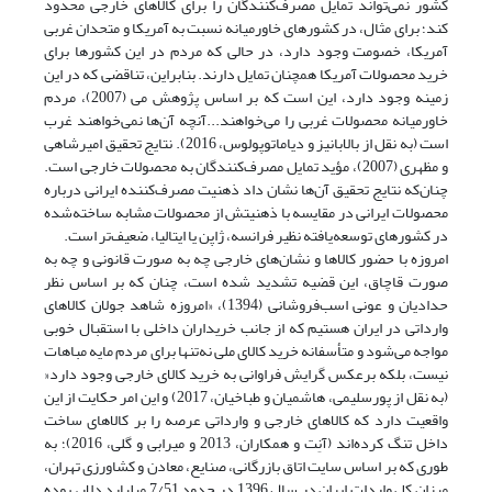
کشور نمی‌تواند تمایل مصرف‌کنندگان را برای کالاهای خارجی محدود
کند؛ برای مثال، در کشورهای خاورمیانه نسبت به آمریکا و متحدان غربی
آمریکا، خصومت وجود دارد، در حالی که مردم در این کشورها برای
خرید محصولات آمریکا همچنان تمایل دارند. بنابراین، تناقضی که در این
زمینه وجود دارد، این است که بر اساس پژوهش می (2007)، مردم
خاورمیانه محصولات غربی را می‌خواهند...آنچه آن‌ها نمی‌خواهند غرب
است (به نقل از بالابانیز و دیاماتوپولوس، 2016). نتایج تحقیق امیرشاهی
و مظهری (2007)، مؤید تمایل مصرف‌کنندگان به محصولات خارجی است.
چنان‌که نتایج تحقیق آن‌ها نشان داد ذهنیت مصرف‌کننده ایرانی درباره
محصولات ایرانی در مقایسه با ذهنیتش از محصولات مشابه ساخته‌شده
در کشورهای توسعه‌یافته نظیر فرانسه، ژاپن یا ایتالیا، ضعیف‌تر است.
امروزه با حضور کالاها و نشان‌های خارجی چه به صورت قانونی و چه به
صورت قاچاق، این قضیه تشدید شده است، چنان‌ که بر اساس نظر
حدادیان و عونی اسب‌فروشانی (1394)، «امروزه شاهد جولان کالاهای
وارداتی در ایران هستیم که از جانب خریداران داخلی با استقبال خوبی
مواجه می‌شود و متأسفانه خرید کالای ملی نه‌تنها برای مردم مایه مباهات
نیست، بلکه برعکس گرایش فراوانی به خرید کالای خارجی وجود دارد«
(به نقل از پورسلیمی، هاشمیان و طباخیان، 2017) و این امر حکایت از این
واقعیت دارد که کالاهای خارجی و وارداتی عرصه را بر کالاهای ساخت
داخل تنگ کرده‌اند (آنِت و همکاران، 2013 و میرابی و گلی، 2016)؛ به
طوری که بر اساس سایت اتاق بازرگانی، صنایع، معادن و کشاورزی تهران،
میزان کل واردات ایران در سال 1396 در حدود 7/51 میلیارد دلار، بوده