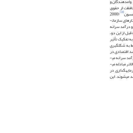
 وام­دهندگان و
حافظت از حقوق
[18]
(2000
رهای سازمان­
ی و درآمد سرانه
ی می­توان به تحقیق عجم­اوغلو و جانسون (2005) اشاره کرد. البته قبل از این دو،
 به تفکیک تأثیر
ردادی فقط به شکل­گیری
رشد اقتصادی در
درآمد سرانه می­
تر مبادله می­
ت تغییر کرده و سرمایه­گذاری در
تولید می­شوند. این