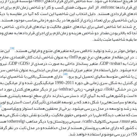
انداز سرمایه­گذاری (invp) موسسه PRS و محافظت از حقوق مالکیت (proh) بنیاد هریتچ استفاده می شود.
دوم از حوزه­های پنج­گانه شاخص­های این موسسه)، شاخص هزینه لازم برای اجرای قراردادها enfconc، (از آمار سهولت فضای کسب و کار) و شاخص ز
ی نهادهای قراردادی هستند. دلیل انتخاب این شاخص­ها این است که آن­ها در مقایسه با دی
ن این شاخص­های برای تعداد زیادی از کشورها در یک دوره زمانی مناسب موجود هستند.
 شدند اما شاخص اصلی برای نهادهای حقوق مالکیت و نهادهای قراردادی، شاخص ح
 ­که بالاتر­بودن مقدار دو شاخص هزینه و زمان لازم برای اجرای قراردادها به معنای 
ما بقیه شاخص­ها مثبت باشد.
[39]
وامل موثر بر رشد و تولید ناخالص سرانه متغیرهای متنوع و فراوانی هستند.
این متغ
در قالب متغیرهای کلان اقتصادی، متغیرهای جغرافیایی و مانند آن طبقه­بندی کرد. در این مقاله از متغیرهای، نرخ تورم (Infl) به عنوا
شاخص سرمایه انسانی، استفاده می­شود. دلیل استفاده از متغیر میزان ثبت­نام در مدارس ابتدایی به عنوان شاخص 
[40]
ان یا شاخص متوسط سال­های تحصیل لی و برو،
دارای همبستگی بالایی با شاخص­های نهاد
دلیل ایجاد هم­خطی، از آن­ها نمی­توان استفاده کرد). از متغیرهای نهادی و متغیرهای کنترل به شکل سری زمانی طی دوره 2011
شکل برش مقطعی برای آزمون مدل استفاده شده است. متغیر دامی محصور بودن در خشکی (llok)، تنوع قومی- زبانی (ethfrac) نی
ست و کشورهایی که به آب­های آزاد دسترسی ندارند دارای سطح توسعه پایین­تری هست
[41]
قائل است که مذهب دیدگاه ملی را در خصوص حقوق مالکیت، رقابت و نقش دولت شکل می‌ده
تأثیر مذهب به عنوان متغیر کنترل، از درصد ج
 یک کشور که دارای مذهب پروتستان هستند از مدل حذف­شده و در مدل ثابت در نظر گرفته