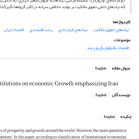
دو مرحله‌ای (و رویکرد سلسله مراتبی نهادها به عنوان متغیر ابزاری) به ش
که نهادهای حامی حقوق مالکیت بر تولید ناخالص سرانه در اکثر گروه‌ها تأثیرگذا
کلیدواژه‌ها
نهادهای حقوق مالکیت
نهادهای قراردادی
رشد اقتصادی
اقتصاد ایران
موضوعات
اقتصاد تکنولوژیکی و رشد
عنوان مقاله
English
institutions on economic Growth, emphasizing Iran
نویسندگان
English
چکیده
English
nts of prosperity and growth around the world. However, the main question is
ment. In this paper, according to classification of Institutional economists,