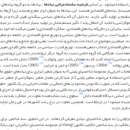
ی استفاده می­شود. بر اساس
فرضیه سلسله مراتبی نهادها
، نهادها به دو گروه نهادهای 
­ساز نهادهای اقتصادی هستند. این نهادها به عنوان ابزار مطرح هستند زیرا آن‌ها به
یم بر تولید تأثیر دارند. به دلیل آن که نهادهای سیاسی به­کندی تغییر کرده و در طی
وکراسی یا مانند آن انتقال یابد)، تأثیر مستقیمشان بر تولید بسیار اندک است، در نتیج
ند. بنابراین درحالی‌که نهادهای اقتصادی، عملکرد اقتصادی را تعیین می­کنند اما خود ب
ون‌زا است. بر این اساس نهادهای سیاسی و توزیع منابع اقتصادی در جامعه دو متغی
 مهم‌ترین موضوع در این­جا بحث پایداری و ثبات است؛ یعنی توزیع منابع و نهادهای سی
 نهادهای اقتصادی انتخاب جمعی هستند، توزیع قدرت سیاسی در جامعه عامل کلیدی تعیین
 جامعه است، هنگامی که گروه خاصی نسبت به گروه دیگر ثروتمندتر باشد این ثروتمن
[34]
و سیاسی را ایجاد کنند که به نفعشان باشد. ایچر و لوکرت
(2009) نشان دادند که
[37]
[36]
[35]
های رولاند
(2004)، پرسون
(2005) و ایچر و شرایبر
(2005) بحث شده است. 
چارچوب رویکرد سلسله مراتبی نهادها، از دو شاخص محدودیت‌هایی اعمالی بر مقامات اجرایی از مجموعه شاخص­های پلیتی 4 به عنوان متغیر 
پلیتی 2 از مجموعه شاخص­های پلیتی 4 به عنوان متغیر ابزاری برای نهادهای قراردادی استفاده می‌شوند.متغیر پلیتی 2 از منها کردن مقدار 
لیل است که در صورت بالا بودن محدودیت‌های اعمالی بر مقامات اجرایی در یک کشور، خطر
مردم­سالار، احترام به قوانین از درجه بالایی برخوردار بوده و احتمال تخلف از اجرای ق
[38]
 بر اساس دیدگاه اقتصاددانان
سطوح رشد نشان­دهنده تفاوت در عملکرد بلندمدت
نجیده می­شود) در ارتباط است .همچنین تفاوت در نرخ رشد کشورها در طی زمان ناپاید
 قرار دارند.
راوانی را به عنوان شاخص­های نهادی معرفی کرده­اند. در این تحقیق، سه شاخص برای
مالکیت و سه شاخص برای نهادهای قراردادی انتخاب شدند. برای نهادهای حقوق مالکیت از سه شاخص­ حاکمیت قانون (rlawg) از مجموعه 