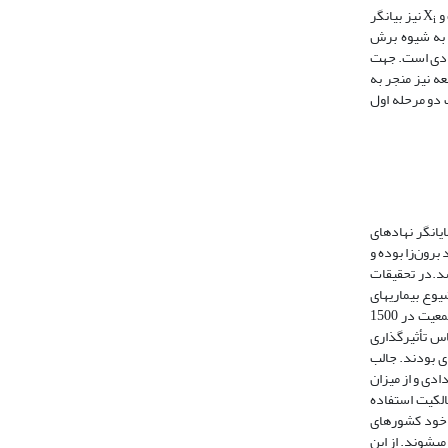
 X
نیز بیانگر
i
ه شیوه برش
های نهادی است. جهت
ه نیز منجر به
دو مرحله اول
یانگر نهادهای
رون‌زا بوده و
شد.در تحقیقات
وع بیماری­های
میزان نرخ مرگ و میر ساکنان اروپایی در مستعمرات، تراکم جمعیت در 1500
اس تأثیرگذاری
دی بودند. جالب
ردادی و از میزان
ری برای نهادهای حقوق مالکیت استفاده
ای خود کشورهای
­شوند. از این