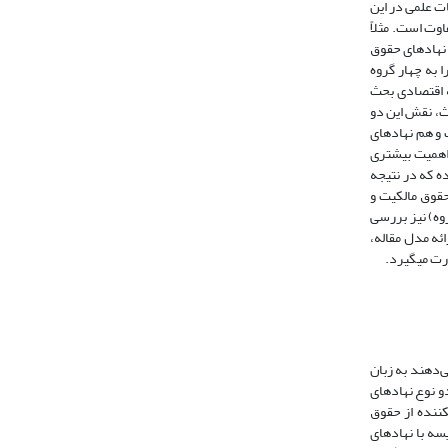
ات علمی در این
اوت است. مثلاً
را در مقابل سیستم‌های ریاست جمهوری بر رشد اقتصادی بررسی کرده‌اند. عجم­اوغلو و جانسون (2005) بین نهادهای حقوق
نهادهای سیاسی تکیه می کنند. رودریک (2005) نهادها را به چهار گروه
ه اقتصادی بحث
ث، نقش این دو
 و هم نهادهای
 اهمیت بیشتری
ده که در نتیجه
ای نهادهای حقوق مالکیت و
وه) نیز بررسی
ئه مدل مقاله،
ت می­گیرد.
می‌دهند به زبان
(1981، صص 27-20) نهادها را به دو نوع نهادهای
کننده از حقوق
سه با نهادهای