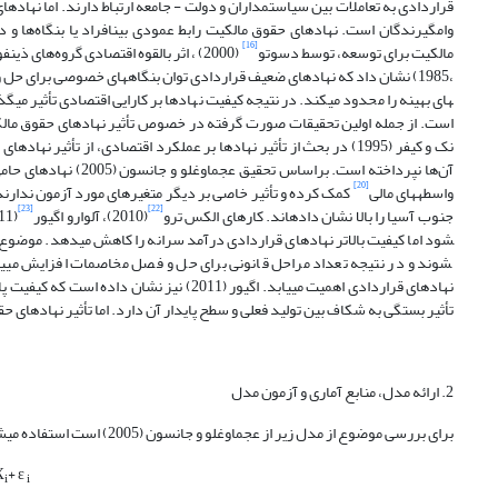
قراردادی به تعاملات بین سیاست­مداران و دولت - جامعه ارتباط دارند. اما نهاده
وام­گیرندگان است. نهادهای حقوق مالکیت رابط عمودی بین­افراد یا بنگاه‌ها و 
[16]
مالکیت برای توسعه، توسط دسوتو
(2000) ، اثر بالقوه اقتصادی گروه‌های ذی­نفوذ توسط عجم­اوغلو و رابینسون (2006)، هزینه مبادله توسط کاوز
،1985) نشان داد که نهادهای ضعیف قراردادی توان بنگاه­های خصوصی برای حل
های بهینه را محدود می­کند. در نتیجه کیفیت نهادها بر کارایی اقتصادی تأثیر می­گ
نک و کیفر (1995) در بحث از تأثیر نهادها بر عملکرد اقتصادی، از تأث
آن‌ها نپرداخته است. 
[20]
واسطه­های مالی
کمک کرده و تأثیر خاصی بر دیگر متغیرهای مورد آزمون ندارند.
[23]
[22]
جنوب آسیا را بالا نشان داده­اند. کارهای الکس ترو
(2010)، آلوارو اگیور
شود اما کیفیت بالاتر نهادهای قراردادی درآمد سرانه را کاهش می­دهد. موضوع را ای
نهادهای قراردادی اهمیت می­یابد. اگیور (11
تأثیر بستگی به شکاف بین تولید فعلی و سطح پایدار آن دارد. اما تأثیر نهادهای 
2. ارائه مدل، منابع آماری و آزمون مدل
برای بررسی موضوع از مدل زیر از عجم­اوغلو و جانسون (2005) است استفاده می­شود.
X
+ ε
i
i