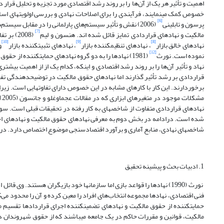
اهمیت و تأثیر هر یک از آن‌ها را بر روند رشد اقتصادی مورد تجزیه و تحلیل قرار 
خصوص کمک می­نمایند، فرآیندی را برای اصلاحات نهادی و بررسی اولویت­های اساسی
[6]
پرسون و تابلینی
[7]
مالکیت و نهادهای قراردادی تمایز قائل شده‌ اند. هنسون و لیم
[10]
[9]
[8]
نهادهای خالق بازار
، نهادهای تنظیم­کننده بازار
، نهادهای تثبیت­کننده بازار
و
[12]
نموده است. نورث
(1981) نهادها را به دو گروه نهادهای حمایت­کننده از حقوق مالکیت
نهاد و تأثیر آن‌ها را بر روند رشد اقتصادی و اینکه، کدام یک از از اهمیت بی
قراردادی بر رشد تأثیر گذارند اما نهادهای حقوق مالکیت در توضیح­دهندگی 
برخوردارند. این کار با کار­های مشابه در این خصوص دارای تفاوت­هایی است. زیر
مش
نهادهای قراردادی متفاوت از شاخص­های به کار رفته در تحقیقات قبلی است. س
شده است. درادامه در بخش دوم به معرفی نهادهای حقوق مالکیت و نهادهای اج
شاخص­های نهادی، منابع آماری و برآورد اقتصادسنجی موضوع اختصاص دارد. در 
1. ادبیات بحث و پیشینه تحقیق
نورث (1990) نهادها را قواعد بازی اما سازمان­ها خود بازیگران هستند. 
فنی اقتصادی، نهادها مجموعه انتخاب‌های افراد را معین کرده و آن را محدود می‌ک
حمایت­کننده از حقوق مالکیت و نهادهای تضمین­کننده اجرای قراردادها تقسیم می
مالکیت، قوانین و مقررات حاکم در یک جامعه می­باشند که از حقوق شهروندان در