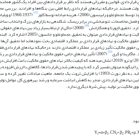
ای قراردادی، قوانین و مقرراتی هستند که ناظر بر قراردادهای بین افراد یک کشور همانند
دولت هستند در­حالی­که نهادهای قراردادی رابط افقی بین بنگاه‌ها و افرادند. بررسی م
[17]
(1960،1937) و ویلیامسون
 و فصل مخاصمات، تنوع­بخشی در برابر ریسک، شکل­دهی به بازارهای بزرگ و انتخاب ساختا
[19]
ذارد. تحقیق لاپورتا و همکارانش
(2008) حاکی از ارتباط بسیار زیاد بین نهادهای حقوق
است. از جمله اولین تحقیقات صورت گرفته در خصوص تأثیر نهادهای حقوق مالکیت و نهادهای قرارداد
یر نهادهای حقوق مالکیت و نهادهای قراردادی بر عملکرد اقتصادی بحث نموده­اند اما تحقیق آن‌ها
براساس تحقیق عجم­اوغلو و جانسون (2005) نهادهای حامی حقوق مالکیت تأثیر زیادی بر عملکرد اقتصادی دارند در­حالی­که نهادهای قرا
[21]
 ماگاریدا و کری
(2007) تأثیر نهادهای حامی حقوق مالکیت و نهادهای قراردادی بر 
(2011) و ترو (2010) نشان می­دهند که کیفیت بالاتر نهادهای حقوق مالکیت باعث افزایش 
ن­گونه می­توان تفسیر کرد که با پیچیده­تر­شدن قراردادها، کالاهای با ارزش افزوده بالا
شوند و در نتیجه تعداد مراحل قانونی برای حل و فصل مخاصمات افزایش می­یابد. به نظر نورث (1993) با افزایش ثروت یک جامعه، ماهیت مبادلا
20) نیز نشان داده است که کیفیت پایین نهادهای قراردادی، منجر به کاهش انباشت سرمایه و رشد بهره­وری کل عوامل 
حقوق مالکیت بر تولید، پیش شرط دیگری ندارد.
Y
=α+β
.CN
+ β
.PR
+µ.
i
1
i
2
i