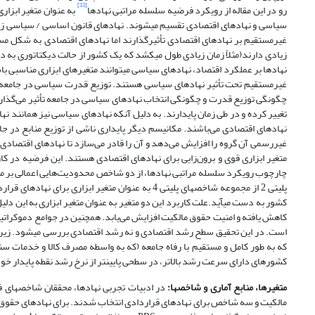
[33]
رو در این مقاله از رویکرد فرضیه سلسله مراتبی نهادها
به عنوان متغیر ابزار
سیاسی و نهادهای اقتصادی تقسیم می­شوند. نهادهای قانون اساسی / سیاسی زمینه
غیرمستقیم بر نهادهای اقتصادی تأثیرگذارند اما نهادهای اقتصادی به شکل مستق
زیادی دارند(مثلاً زمان زیادی طول می­کشد که یک کشور از حالت دیکتاتوری به دم
نهادها بر عملکرد اقتصاد، نهادهای سیاسی می­توانند متغیرهای ابزاری مناسبی باش
غیرمستقیم تحت تأثیر نهادهای سیاسی هستند. توزیع قدرت سیاسی در جامعه در
چگونگی توزیع قدرت و چگونگی انتخاب نهادهای سیاسی در جامعه تأثیر می‌گذارند.
تغییر کرده و در طی زمان پایدارند. به دلیل آنکه نهادهای سیاسی نیز همانند
نهادهای اقتصادی می‌باشند. مکانیسم دیگر پایداری ناشی از توزیع منابع در
غیررسمی آن گروه را افزایش می‌دهد و آن را قادر می‌سازد تا نهادهای اقتصادی 
متغیر ابزاری قوی و برون‌زایی برای نهادهای اقتصادی هستند. این فرضیه در کار
کشور به دست می­آید.علت کاربرد این دو متغیر به عنوان متغیر ابزاری به این د
کاهش یافته و امنیت حقوق مالکیت افزایش می‌یابد. همچنین در جوامع دموکراتیک و 
است. در این تحقیق سطح رشد اقتصادی و نه رشد اقتصادی بررسی می­شود. زیرا
که به طور کامل و مستقیم با رفاه جامعه (که به واسطه مصرف کالا و خدمات س
کشورهای دارای سرعت رشد بالاتر، در سطحی پایین­تر از نرخ رشد نقطه پایدار خود
متغیرها، منابع آماری و شاخص­ها:
در ادبیات تجربی نهادها، محققان شاخص­های ف