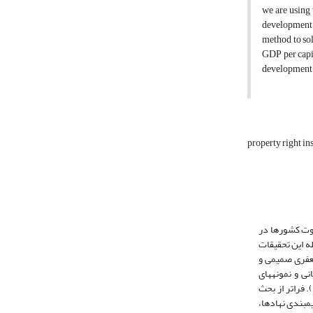
we are using 
development.
method to sol
GDP per capi
development
property right in
اوت کشورها در
له این تحقیقات
و جعفری صمیمی و
­های زمانی و نمونه­های
گوناگونی صورت گرفته­اند ، نتایج همه آنها حاکی از اهمیت نهادها در فرآیند توسعه و رشد اقتصادی است (متوسلی و نیکو نسبتی1390، ویلیامسون 2000، دادگر 1386). فراتر از بحث
­بندی نهادها،