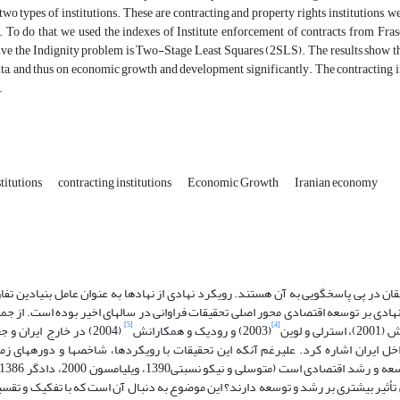
two types of institutions. These are contracting and property rights institutions,
 To do that, we used the indexes of Institute enforcement of contracts from Fra
ve the Indignity problem is Two-Stage Least Squares (2SLS). The results show that
ta, and thus on economic growth and development significantly. The contracting i
.
stitutions
contracting institutions
Economic Growth
Iranian economy
ان در پی پاسخگویی به آن هستند. رویکرد نهادی از نهادها به عنوان عامل بنیادین تف
یفیت نهادی بر توسعه اقتصادی محور اصلی تحقیقات فراوانی در سال­های اخیر بوده است. از جم
[5]
[4]
(2003) و رودیک و همکارانش
(2004) در خارج ایران 
1)، عیسی­زاده و احمدزاده (1388)، محمدی و ندیری (1392) در داخل ایران اشاره کرد. علیرغم آنکه این تحقیقات با رویکردها، شاخص­ها و دوره
أثیر بیشتری بر رشد و توسعه دارند؟ این موضوع به دنبال آن است که با تفکیک و تقسیم