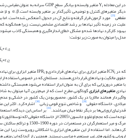
در این معادله Y
متغیر وابسته و بیانگر سطح GDP سرانه به عنوان مقیاس رشد اقتصادی است. CN
i
دیگر متغیرهای کنترل و توضیحی تأثیرگذار بر متغیر وابسته است.α ،β و µ ضرایب معادله مورد آزمون هستند. این مدل از طریق حداقل مربعات معمولی (OLS)
[25]
مقطعی
مورد آزمون قرار گرفته و نتایج 
علیت در زمینه تأثیر نهادها بر رشد اقتصادی مشخص نیست، زیرا همان­گونه که ا
بهبود کارکرد نهادها شده و مشکل خطای اندازه‌گیری و همبستگی کاذب می­شود. ر
مدل را می­توان به صورت زیر نوشت:
X
+ ε
i
i1
X
+ε
i
i2
که در ICN
متغیر ابزاری برای نهادهای قراردادی و IPR
متغیر ابزاری برای نهادهای حقوق مالکیت 
i
i
حقوق مالکیت و نهادهای قراردادی هستند. مسئله‌ای که در خصوص استفاده از این 
با متغیر درون‌زایی که برای آن به عنوان ابراز استفاده می‌شود همبستگی داشته
نهادی
متغیرهای ابزاری
گوناگونی مطرح است که از مهم‌ترین آن­ها می­توان به شاخ
واگیردار همانند مالاریا در یک کشور، محصور­بودن یک کشور در خشکی و عدم
[30]
[29]
میلادی، خاستگاه حقوقی
و شاخص تنوع قومی زبانی
اشاره کرد. اکثر این م
[31]
قدرت­های اروپایی‌ها بر دیگر نقاط جهان می­باشند.
بر اساس این دیدگاه، استعمارگ
توجه است که عجم اوغلو و جانسون (2005) از خاستگاه حقوقی (که توسط لاپورتا و همکارانش،
کرده­اند. اما استفاده از این متغیرهای ابزاری با اشکالاتی روبروست زیرا این مت
اروپایی و کشورهای غیر مستعمره مناسب نیستند. همچنین از آنجا که این متغیرها