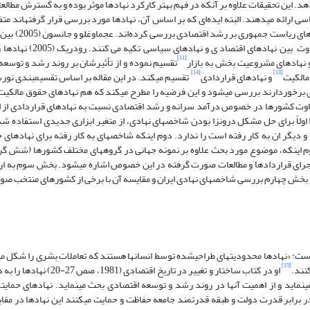
دهد. این تحقیقات علاوه بر آنکه در فهم بهتر کارکرد نهادها موثر بوده و به گسترش مطالع
 ارائه می­دهند. البته ایده‌ای که بر اساس آن، نهادها مورد بررسی قرار گرفته­اند متف
(2006) نقش و تأثیر سیستم‌های پارلمانی 
(2008) بر تفاوت بین نهادهای اقتصاد ی و 
[11]
 نهادهای مشروعیت بخش به بازار
تقسیم نموده و از تأثیرشان بر روند رشد و توسع
[14]
[13]
و نهادهای قراردادی
تقسیم می­کند. در این مقاله بر اساس تقسیم­بندی نور
شتری برخوردارند بررسی می­شود و این فرضیه را مطرح می­کند که هم نهادهای حقوق مالکیت
تفاوت کشورها در خصوص درآمد سرانه و رشد اقتصادی نسبت به نهادهای قراردادی از
ا اولاً برای حل مشکل درون­زا بودن شاخص­های نهادی، از متغیر ابزاری جدیدی استفاده ش
کلات موجود در متغیرهای ابزاری که در مقالات عجم­اوغلو و جانسون (2005) و دیگر ان به کار رفته است را ندارد. دوم اینکه شاخص­های به کار رفته بر
وم اینکه، موضوع مورد بحث علاوه بر نمونه جهانی در گروه­های مختلف کشورها (شش گر
رای قراردادها و مطالعات صورت گرفته در این خصوص اشاره می­شود. بخش سوم به ارا
بخش چهارم بررسی شاخص­های نهادی ایران و مقایسه آن با برخی از کشورهای منتخب صور
وی قائل است: «نهادها محدودیت­های طراحی­شده توسط انسان­ها هستند که تعاملات بشری را شکل 
[15]
نند.
او در کتاب ساختار و تغییر در تاریخ اقتصادی 
­نماید و از اهمیت آنها در روند رشد و توسعه اقتصادی بحث می­نماید. نهادهای حمایت­
 برابر قدرت دولت و طبقه قدرتمند جامعه حفاظت و حمایت می­کنند این نهادها در مقای