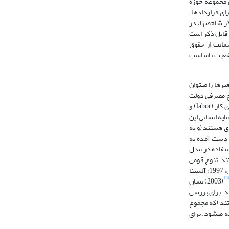
 سه شاخص اجرای قراردادهای (enfc) موسسه فریزر( از زیرمجموعه حوزه
مان لازم برای اجرای قراردادها،
گر شاخص­ها، در
 قابل ذکر است
مایت از حقوق
وضعیت نامناسب
یرها را می­توان
ن شاخص ثبات کلان اقتصادی، مخارج مصرفی دولت
به صورت درصدی از GDP (govc)، نسبت تجارت خارجی (واردات به اضافه صادرات) به GDP (trshar)، متغیر پس­انداز داخلی به صورت درصدی از GDP (GDS)، نیروی کار (labor) و
سرمایه انسانی این
ی هستند (و به
-1990 میانگین­گیری شده و از میانگین به دست آمده به
ز از دیگر متغیرهای کنترل مورد استفاده در مدل
ند. تنوع قومی
زبانی به طور مستقیم می‌تواند مانع توسعه اقتصادی گشته و به طور غیرمستقیم نهادها و سیاست‌هایی را شکل ‌دهد که بر توسعه اقتصادی تأثیرگذار است (استرلی و لوین، 1997؛ آلسینا
(2003) نشان
د. برای بررسی
معیت کشورها که دارای مذهب اسلام (mus)، مسیحی کاتولیک (cath)، مسیحی پروتستان و یا دیگر مذاهب (otherrelg) هستند (که مجموع
 می­شود. برای