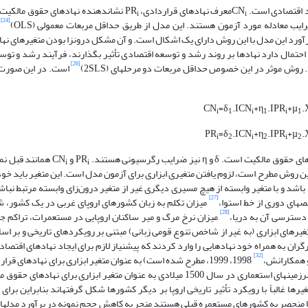
معرف نهادهای قراردادی، PR
نشان­دهنده نهادهای حقوق مالکیت و
i
i
[24]
ب
آن در جدول 1منعکس شده است. اما برآورد این مدل با این روش دارای یک اشکال است. و آن مشکل درون­زا بودن متغیر
حتمال دارد نهادها بر روند رشد و توسعه اقتصادی تأثیر بگذارند، فرآیند رشد و توسع
[26]
وش موثر در این خصوص حداقل مربعات دو مرحله­ای (2SLS)
است. در این صورت 
CN
=δ
.ICN
+η
.IPR
+µ
.
i
1
i
1
i
1
PR
=δ
.ICN
+η
.IPR
+µ
.
i
2
i
2
i
2
است. δ و η نیز ضرایب رگرسیونی هستند. PR
و CN
همانند قبل نما
i
i
روش مطرح است، لزوم یافتن متغیری ابزاری برای آزمون مدل است. این متغیر باید خود ب
 باشد و با متغیر وابسته از هیچ مسیری دیگری غیر از متغیر درون‌زای وابسته مرتبط نبا
[27]
ص­های دوری از خط استوا،
میزان تکلم به زبان کشورهای اروپای غربی در یک کشور، شی
[28]
 دسترسی آن به دریا،
تغیرهای ابزاری (به غیر از شاخص تنوع قومی زبانی) مبتنی بر رویکردهای تاریخی و بر اس
ران به همراه خود نهادهایی را وارد کردند که پیش­نیاز لازم برای ایجاد نهادهای اقتصا
[32]
1998، 1999، مطرح شده است) به عنوان متغیر ابزاری برای نهادهای قرا
مرگ و میر استعمارگران در مستعمرات در دوره 1900-1500 و تراکم ساکنان سرزمین­های استعماری در سال 1500 میلادی به عنوان متغیر ابزا
غیرها غالباً با رویکرد تأثیر تاریخی اروپا بر دیگر کشورها شکل گرفته­اند بنابراین بر
 منحصر به کشورهای مستعمره قبلی هستند منجر به کاهش حجم نمونه در برآورد مدل­ها می