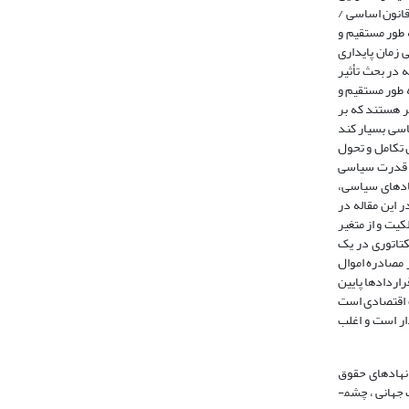
قانون اساسی /
 طور مستقیم و
 زمان پایداری
ه در بحث تأثیر
ه طور مستقیم و
ر هستند که بر
اسی بسیار کند
 تکامل و تحول
دی قدرت سیاسی
 نهادهای سیاسی،
در این مقاله در
ابزاری برای نهادهای حقوق مالکیت و از متغیر
متغیر دموکراسی از متغیر دیکتاتوری در یک
 مصادره اموال
راردادها پایین
 اقتصادی است
ار است و اغلب
 نهادهای حقوق
شاخص­های حکمرانی خوب بانک جهانی ، چشم­