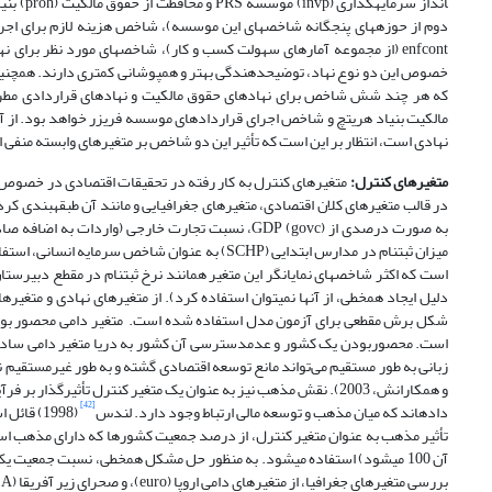
enfcont (از مجموعه آمار­های سهولت کسب و کار)، شاخص­های مورد نظر برا
خصوص این دو نوع نهاد، توضیح­دهندگی بهتر و هم­پوشانی کمتری دارند. همچنی
که هر چند شش شاخص برای نهادهای حقوق مالکیت و نهادهای قراردادی مطرح
مالکیت بنیاد هریتچ و شاخص اجرای قراردادهای موسسه فریزر خواهد بود. از آنجا
نهادی است، انتظار بر این است که تأثیر این دو شاخص بر متغیرهای وابسته منفی ا
متغیرهای کنترل:
متغیرهای کنترل به کار رفته در تحقیقات اقتصادی در خصوص ع
میزان ثبت­نام در مدارس ابتدایی (SCHP) به عنوان 
است که اکثر شاخص­های نمایانگر این متغیر همانند نرخ ثبت­نام در مقطع دبیرست
است. محصور­بودن یک کشور و عدم­دسترسی آن کشور به دریا متغیر دامی ساده ا
و همکارانش، 2003). نقش مذهب نیز به عنوان یک متغیر کنترل تأثیرگذار بر فرآیند رشد و توسعه در مدل بررسی می­شود. برخی از محققین همانند استولز و ویلیامسون
[42]
داده­اند که میان مذهب و توسعه مالی ارتباط وجود دارد. لندس
(1998) 
آن 100 می­شود) استفاده می­شود. به منظور حل مشکل هم­خطی، نسبت جمعیت
بررسی متغیرهای جغرافیا، از متغیرهای دامی اروپا (euro)، و صحرای زیر آفریقا (SSA) در بررسی موضوع استفاده خواهد شد.