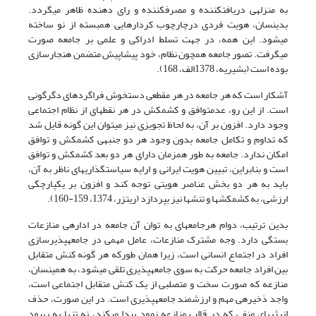
به منزله‏ی دریافت‎کننده و مصرف‎کننده و رای دهنده ظاهر می‏گردد.
بدین‎سان، هویت فردی درچارچوب کردارهایی همبسته از نو ساخته
می‏شود. این همه، در جهت تسلط ادراکی و علمی ‏بر جامعه صورت
می‏گرفت. تصور جامعه همچون نظام، خود پیشاپیش متضمن هنجارسازی
بوده است (بشیریه، 1378الف، 168).
آشکار است که هر جامعه در هر مقطعی دستخوش فراگردهای دگرگونی
است. از این رو، عدم­توافق و کشمکش در هر نقطه‏ای از نظام اجتماعی
وجود دارد. افزون بر آن، به لحاظ تجویزی نیز می‏توان این گونه قایل شد
که تداوم و تکامل جامعه بدون وجود هر دو جنبه‏ی کشمکش و توافق
امکان ندارد. جامعه به طور همزمان دارای هر دو بعد کشمکش و توافق
است و بنابراین، تبیین هویت ایرانی و ارایه سیاستگذاری­های ناظر به آن،
باید به هر دو بخش عناصر هویتی توجه کند و افزون بر یکپارچگی
ارزشی، به کشمکش­ها و تنش‏ها نیز بپردازد (ریتزر، 1374، 159-160).
بدین ترتیب، دوام هرجامعه‏ای به توان آن جامعه در اداره‏ی منازعات
بستگی دارد. وجه مشترک منازعات، عامل مهمی در جامعه‎پذیرسازی
افراد در اجتماع انسانی است، زیرا همان طور­که هر گونه کنش متقابل
بین افراد جامعه حرکت به سوی جامعه­پذیری تلقی می‏شود، به همین­سان،
منازعه که صورت سخت و متصلبی از یک کنش متقابل اجتماعی است،
واجد ذخیره‏ی مهم و ارزشمند جامعه‎پذیری است. در این صورت، حذف
انرژی‏های منفی که در قالب منازعه نمود پیدا می‏کند، نه تنها به بهبود