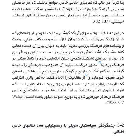
بنا کرد. در حالی که نظام‏های اخلاقی خاص جوامع مختلف که هر جامعه‏ای
مبتنی بر فرهنگ و فهم مشترک خود آن‏ها را تفسیر می‏کند، ماهیتاً فربه
هستند. پس، جامعه‎گرایان طرفدار نسبی بودن مطلق اخلاق نیستند
(بهشتی، 1377، 32).
در این معنا، فیلسوف به جای آن که کوشش نماید تا خود را از جامعه‌ای که
در آن زندگی می‌کند، جدا کرده و آن را از موضع و دیدگاهی فرای حوادث
و پیشامدهای فرهنگ بررسی نماید، باید به دنبال بیان آن دسته معانی
کاملاً مشترک باشد که آن فرهنگ را بنیان نهاده است. از این رو، افرادی
که خود و خیرهای تشکیل­دهنده‌ی جهان اجتماعی خود را کاملاً مبتنی بر
[5]
فرهنگ پرمایه
تصور می‌کنند، نباید آن خصوصیت فرهنگی را نادیده
گرفته و هنگام تفکر درباره‌ی چگونگی اداره‌ی توزیع خیرها در جامعه‌ی
[6]
خود، مفهوم کم مایه‌ای
‌از عقلانیت را اتخاذ کنند. به نظر والزر، انتزاعی
که نظریه‌ی راولز نیاز دارد، مستلزم بی‌توجهی به انتخاب‌هایی است که
افراد تاکنون انجام داده‌اند و این انتخاب‌ها در برداشت‌های خاص
فرهنگ آن‌ها از خیرهایی که باید توزیع شوند، تبلور یافته است (Walzer,
1983, 5-7).
3-2. چندگونگی سیاست­های هویتی با رسمیت­یابی همه نظام‎های خاص
اخلاقی