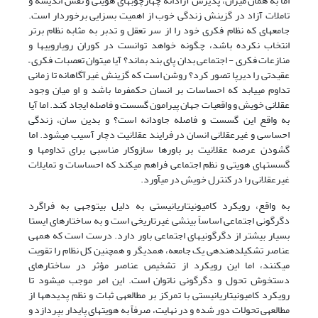
اما به همان میزان، پذیرش آزادانه چهارچوب­های هویتی و نقش اندیشه و
تاملات آزاد در گزینش زندگی خوب از اهمیت بسزایی برخوردار است.
جامعه­ای که نظام فکری خود را از سر تعقل و تدبر به مثابه نظام برتر
انتخاب نکرده باشد، چگونه خواهد توانست در کوران رویارویی­ها و
منازعات فکری - اجتماعی بدان پای بند بماند؟ آیا می­توان تعصبات فکری –
عقیدتی را دیرپا تصور کرد؟ روشن است که گزینش غیر­آگاهانه تا زمانی
تداوم می­یابد که احساسات بر انسان حکمفرما باشد و او میان وجود
عقلانی خویش و واقعیات جهان پیرامون گسست و فاصله ایجاد کند. اما آیا
به واقع این گسست و فاصله جاودانه است؟ و بدین سان، زندگی
احساسی و غیر­عقلانی انسان در فرایند عقلانیت دچار آسیب می­شود. اما
گشودن عرصه عقلانیت بر باورها سازوکار مناسبی برای تداوم­ها و
گسست­های هویتی و نظم اجتماعی فراهم می­کند که احساسات و تمایلات
غیر­عقلانی را در کنترل خویش در می­آورد.
به واقع، رویکرد کامیونیتاریانیستی به دلیل بی­توجهی به فراگرد
دگرگونی اجتماعی اساساً بینشی غیر­تاریخی است و به ساختارهای ایستا
بسیار بیشتر از دگرگونی‏های اجتماعی باور دارد. درست است که همه‏ی
عناصر تشکیل‎دهنده‏ی یک جامعه، همدیگر و همچنین کل نظام را تقویت
می‏کنند، اما این رویکرد از تشخیص عناصر مؤثر در ساختار‏های
دستخوش تحول و دگرگونی ناتوان است. این امر موجب می­شود تا
رویکرد کامیونیتاریانیستی با تمرکز بر مطالعه‏ی ثبات و نظم پدیده‏ها از
مطالعه‏ی تحولات دور شده و در نهایت، صرفاً به هویت­های پایدار بپردازد و