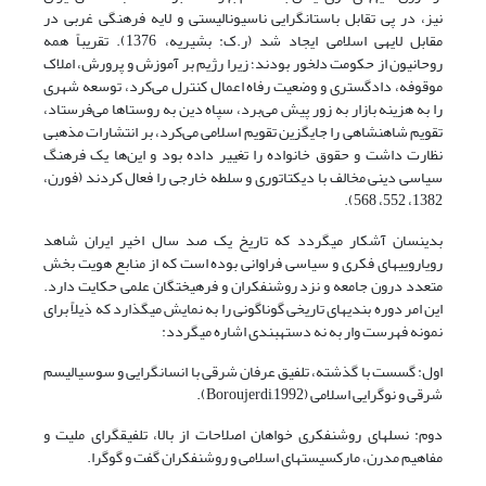
نیز، در پی تقابل باستانگرایی ناسیونالیستی و لایه فرهنگی غربی در
مقابل لایه‏ی اسلامی ایجاد شد (ر.ک: بشیریه، 1376). تقریباً همه
روحانیون از حکومت دلخور بودند؛ زیرا رژیم بر آموزش و پرورش، املاک
موقوفه، دادگستری و وضعیت رفاه اعمال کنترل می‌کرد، توسعه شهری
را به هزینه بازار به زور پیش می‌برد، سپاه دین به روستاها می‌فرستاد،
تقویم شاهنشاهی را جایگزین تقویم اسلامی می‌کرد، بر انتشارات مذهبی
نظارت داشت و حقوق خانواده را تغییر داده بود و این‌ها یک فرهنگ
سیاسی دینی مخالف با دیکتاتوری و سلطه خارجی را فعال کردند (فورن،
1382، 552، 568).
بدین­سان آشکار می­گردد که تاریخ یک صد سال اخیر ایران شاهد
رویارویی­های فکری و سیاسی فراوانی بوده است که از منابع هویت بخش
متعدد درون جامعه و نزد روشنفکران و فرهیختگان علمی حکایت دارد.
این امر دوره بندی­های تاریخی گوناگونی را به نمایش می­گذارد که ذیلاً برای
نمونه فهرست وار به نه دسته­بندی اشاره می­گردد:
اول: گسست با گذشته، تلفیق عرفان شرقی با انسان‎گرایی و سوسیالیسم
شرقی و نوگرایی اسلامی (Boroujerdi,1992).
دوم: نسل­های روشنفکری خواهان اصلاحات از بالا، تلفیق­گرای ملیت و
مفاهیم مدرن، مارکسیست­های اسلامی و روشنفکران گفت و گوگرا.