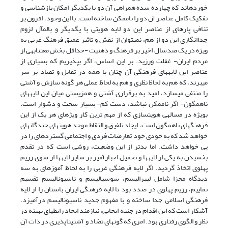
خورده­اند که چهارده سده همراهی آن دو با یکدیگر امکان بازشناسی و
تفکیک کامل عناصر آن دو را ناممکن ساخته است. با این وجود، افزون بر
تنافی پاره­ای از عناصر این دو لایه هویتی با یگدیگر و بالمآل لزوم
جداانگاری این دو از هم، نمی‏توان از نقش و تاثیر عمیق فرهنگ غربی به
ویژه در یک صدسال اخیر بر فرهنگ و ذهنیت -حداقل بخش معتنابهی از
مردم ایران- غفلت ورزید. بر این اساس، اگر بپذیریم که بسیاری از
عناصر این لایه‏های فرهنگی آن چنان با همه در تقابل و تضاد بر سر
می‏برند، که هم به لحاظ نظری و هم به لحاظ عملی هر گونه سازش و آشتی
را منتفی می‏سازد، امید به برقراری آشتی و همزیستی میان این لایه‏های
ناهمگون- اگر ناممکن نباشد، دست کم- بسیار سخت و دشوار است.
بویژه در مساله‏ی هویت­سازی که از مهم ترین کار ویژه‏ای هر یک از این
فرهنگ‏های ناهمگون است، ایجاد تلفیق و التقاط موجد هویت‏های چندگانه‏ای
خواهد شد که به خودی خود تعارضات فردی و اجتماعی گسترده‏ای را در
پی خواهد داشت. اما بدتر از این وضعیت، روشی است که در تقدم
بخشیدن به یکی از لایه­ها و تحمیل اجبارآمیز بر سایر لایه­ها از سوی رژیم
پهلوی اتخاذ گردید. اگر لایه فرهنگی غربی را به لحاظ آموزه­ای به سه
دیدگاه مجزا شامل لیبرالیسم، سوسیالیسم و ناسیونالیسم تقسیم
نماییم، رژیم پهلوی در صدد بود تا لایه فرهنگی ایرانِ باستان را از لایه
فرهنگی اسلامی جدا ساخته و با مفهوم جدید ناسیونالیسم در­آمیزد.
آشکار است که این اقدام در جنبه ایجابی، نیازمند ایجاد رابطه­ای بهینه در
نظر و الگوی رفتاری بود. امری که گونه­ای تضاد و آشتی­ناپذیری در ذات آن