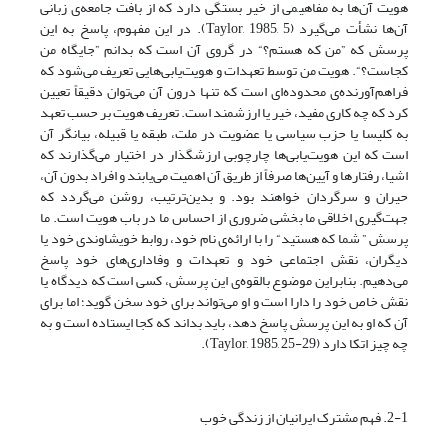
هویت آن‌ها به مفاهیمی ‌از خیر بستگی دارد که از بافت جامعه‌ی زبانی
آن‌ها نشأت می‌گیرد (Taylor, 1985, 5). در این مفهوم، پاسخ به این
پرسش که ”من که هستم؟“ در گروی آن است که بدانم ”جایگاه من
کجاست؟“. هویت من توسط تعهدات و هویت‌یابی‌هایی تعریف می‌شود که
فراهم‌آورنده‌ی محدوده‌ای است که تنها درون آن می‌توان دقیقاً تعیین
کرد که چه کاری مفید، خیر یا ارزشمند است. تعریف هویت بر حسب تعهد
به کلیسا یا حزب سیاسی یا عضویت در ملت، طبقه ‌یا قبیله، بیانگر آن
است که این هویت‌یابی‌ها چارچوبی ارزشگذار در اختیار می‌گذارند که
اشیا، رفتارها و آیین‌ها صرفاً از طریق آن اهمیت می‌یابند و افراد بدون آن،
حیران و سرگردان خواهند بود. و بدین‌ترتیب، روشن می‌گردد که
جهت‌گیری اخلاقی ما بخشی ضروری از احساس ما در باب هویت است. ما
پرسش ” شما که هستید“ را با ارائه‌ی نام خود، روابط خویشاوندی خود یا
دیگران، نقش اجتماعی خود و تعهدات و وفاداری‌های خود پاسخ
می‌دهیم. بنابراین موضوع بالقوه‌ی این پرسش، کسی است که دیدگاه یا
نقش خاص خود را دارا است و او می‌تواند برای خود سخن گوید؛ اما برای
آن که او به این پرسش پاسخ دهد، باید بداند که کجا ایستاده است و به
چه چیز اتکا دارد (Taylor, 1985, 25-29).
2-1. فهم مشترک ایرانیان از زندگی خوب