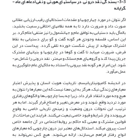
3-3- بسندگی نقد درونی در سیاست­های هویتی و نفی ادعاهای عام­
گرایانه
اگر نتوان در مورد چهارچوب­ها و مقدمات استدلال­های رقیب ارزیابی عقلانی
صورت داد و ضرورت دارد تا به همه نظام­های اخلاقی رسمیت بخشید،
بالمآل باید دستیابی به توافق عام و جهانشمول را نیز منتفی اعلام کرد. بر
این اساس، فلسفه وجودی هر گونه گفت و گو برای دستیابی به نقاط
اشتراک می­تواند از پیش شکست خورده تلقی گردد. پیداست در این
فرض، ضرورت می­یابد تا گفت و گوها در چارچوب­ها و بنیان­های مشترک
جریان پیدا کند و گروه­های هم مسلک و مهم­تر، نقد درونی را شامل می­
شود. این امر از هر گونه نقد بیرونی با استناد به ملاک­های عام جلوگیری به
عمل می­آورد.
در اندیشه کامیونیتاریانیسم، تاریخیت هویت انسان و پذیرش اعتبار
معیارهای زندگی نیک، هرگز به این معنا نیست که این معیارها را نتوان به
هیچ وجه مورد انتقاد قرار داد، زیرا چه بسا چارچوب‌ها و الگوهای رفتاری
مورد تردید واقع شوند و در معرض تغییر و اصلاح قرار گیرند. اما به هر
ترتیب، این تحولات درون وضعیت و زمینه‌ی تاریخی خاصی به وقوع
می‌پیوندد و از شرایط و قیود خاصی تبعیت می‌کنند. فرایند این مباحثات از
قوانین مشترک و معینی که حاکم بر روابط اجتماعی در آن جامعه خاص
است، پیروی می­کند. استدلال‌های معتبر نیز درون چارچوبی که معیارهای
انواع رفتار فراهم می‌سازند، ارائه می‌شوند. هیچ کس نمی‌تواند به