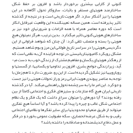
کنونی از کارایی بیشتری برخوردار باشد و افزون بر حفظ شکل
ساختارمند هویت­های مستقر و باثبات، سازوکار تحول آگاهانه در این
هویت­ها را نیز آشکار سازد. اگر هویت تاریخی است و در نتیجه از گذشته
تاثیر پذیرفته است، همین مساله تعیین­کننده این واقعیت غیر­قابل انکار
است که دوره معاصر همراه با همه الزامات و ضرورت­های خود نیز بر
ساختارهای هویتی کنونی تاثیر می­گذارد. بدین ترتیب، هرگز نمی­توان هیچ
هویتی را بسته و متصلب تلقی کرد؛ آن چنان که شواهد فراوانی از این
دگردیسی هویتی را در سراسر تاریخ طولانی این مرز و بوم شاهد هستیم.
مشکل رویکرد کامیونیتاریانیستی در توجه فزاینده آن به نظمی است که
از رهگذر هویت­های یکسان و مفاهیم مشترک از زندگی خوب به دست می­
آید، زیرا زندگی جوامع بشری، افزون بر تداوم­ها و یکسانی­ها، از گسست­ها و
رویارویی­ها نیز تشکیل گردیده است. از این رو، ضرورت دارد تا هم زمان با
توجه به عناصر پیوندی هویت ایرانی رمز و راز تحولات هویتی را نیز جست
و جو کرد. این امر ما را به سرچشمه تحول راهنمایی می­کند. آیا در گذشته
تاریخی ایران هیچ گاه منازعات و ستیزهای فکری و اجتماعی کاملاً از بین
رفته بودند؟ آیا دوره­ای را می­توان سراغ داشت که یک فکر و یک نظام
اجتماعی شکل غالب و چیره را پیدا کرده باشد؟ و آیا اساساً هیچ تفکری
می­تواند از طریق منع­ها و محدودیت­ها برای سایر تفکرها و نظام­های اجتماعی
رقیب و به شکل عرضه انحصاری، سکه مقبولیت عمومی بخورد و در فکر
و عمل دفاع اندیشمندانه و صادقانه را داشته باشد؟