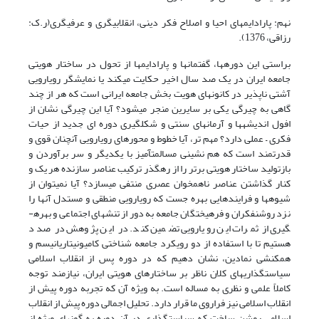
نهم: پارادایم‎های احیا و اصلاح فکر دینی، انقلابیگری و عرفی‎گری(ر.ک:
رزاقی، 1376).
براستی این دوره­ها، گفتمان­ها و پارادایم­ها از تحول در ساختار هویتی
جامعه ایران در یک صد سال اخیر حکایت می­کند یا نمایشگر رویارویی
آشتی ناپذیر در کانون­های هویت بخش جامعه ایرانی است که هر از چند
گاهی به چیرگی یکی بر سایرین منجر می­شود؟ آیا این چیرگی نشان از
افول اندیشه
ها و آرمان­های سنتی و شکل­گیری دوره ای جدید از حیات
فکری – عملی دارد؟ مهم تر، آیا خطوط و محورهای رویارویی آن­چنان قوی و
قدرتمند است که هم نشینی مسالمت­آمیز با یکدیگر و سر بر­آوردن و
بازتولید ساختار هویتی برتر را از رهگذر ترکیب عناصر سازنده هر یک و
کنار گذاشتن عناصر ناهمخوان عصری منتفی می­سازد؟ آیا نمی­توان از
شیوه­ها و فرایندهایی بهره جست که رویارویی منطقی و مستدل آنها را
نزد روشنفکران و فرهیختگان جامعه به دور از تنش­های اجتماعی و بهره­
گیری از ثمرات این رویارویی تضمین کند. در این پژوهش در صدد
هستیم تا با استفاده از دو رویکرد جامعه شناختی کامیونیتاریانیسم و
همکنشی نمادین، نشان دهیم که در دوره پس از انقلاب اسلامی
سیاستگذاری­های کلان ناظر بر ساختارهای هویتی ایران، نیازمند توجه
کاملاً علمی و نظری به مساله است. به ویژه آن که تجربه دوره پیش از
انقلاب اسلامی نیز فراروی ما قرار دارد. تحلیل اجمالی دوره پیش از انقلاب
اسلامی روشن ساخت که سیاستگذاری در آن دوره به گونه­ای ویژه از