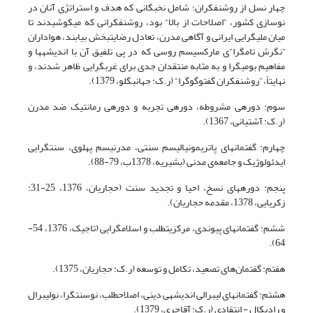
چهار نسل از روشنفکران؛ شامل نخبگانی که هدف و استراتژی آنان در
نوسازی کشور، ”اصلاحات از بالا“ بود، روشنفکرانی که می‎کوشیدند تا
میان ملی‎گرایی ایرانی و آگاهی مدرن، تعادل رضایت‎بخش بیابند، هواداران
”نگرش تام‎گرا“ی مارکسیسم روسی که در پی تلفیق آن با اندیشه‎ها و
مفاهیم بومی‎گرا و به مثابه منتقدان جدی برای غرب‎گرایی ظاهر شدند، و
نهایتاً، ”روشنفکران گفت‎وگوگرا“ (ر.ک: جهانبگلو، 1379).
سوم: دوره‎ی مشروطه، دوره‎ی تجربه و دوره‎ی رمانتیک ضد مدرن
(ر.ک: آشتیانی، 1367).
چهارم: گفتمان‏های پاتریمونیالیسم سنتی، مدرنیسم پهلوی، سنت­گرایی
ایدئولوژیک و جامعه‌ی مدنی (بشیریه، 1378ب، 79-88).
پنجم: دوره­های نسخ، احیا و تجدید سنت (حجاریان، 1376، 25-31؛
زکریایی، 1378، مقدمه حجاریان).
ششم: گفتمان‎های پیوندی، مرکزیت‎طلب و اسلام‎گرایی (تاجیک، 1376، 54-
64).
هفتم: گفتمان‌های تصعید،‌ تکامل و توسعه (ر.ک: حجاریان، 1375).
هشتم: گفتمان‎های لیبرالی اندیشه‎ی دینی، اصلاح‎طلب، نوسنت‎گرا، نولیبرال
و رادیکال - انتقادی (ر.ک: آقاجری، 1379).