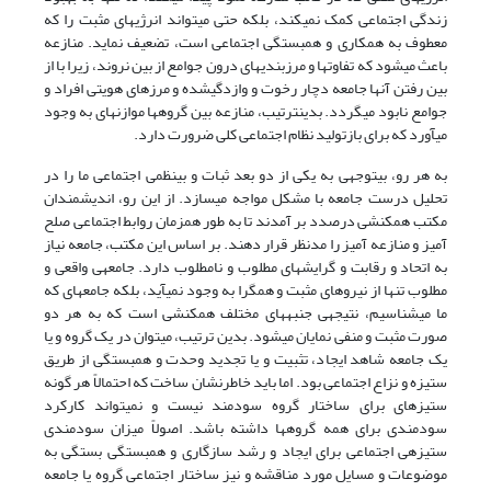
زندگی اجتماعی کمک نمی‏کند، بلکه حتی می‎تواند انرژی‏های مثبت را که
معطوف به همکاری و همبستگی اجتماعی است، تضعیف نماید. منازعه
باعث می‏شود که تفاوت‏ها و مرزبندی‏های درون جوامع از بین نروند، زیرا با از
بین رفتن آن‏ها جامعه دچار رخوت و وازدگی­شده و مرزهای هویتی افراد و
جوامع نابود می‏گردد. بدین­ترتیب، منازعه بین گروه‎ها موازنه‏ای به وجود
می‏آورد که برای بازتولید نظام اجتماعی کلی ضرورت دارد.
به هر رو، بی­توجهی به یکی از دو بعد ثبات و بی­نظمی ‏اجتماعی ما را در
تحلیل درست جامعه با مشکل مواجه می‏سازد. از این رو، اندیشمندان
مکتب همکنشی درصدد بر آمدند تا به طور همزمان روابط اجتماعی صلح
آمیز و منازعه آمیز را مدنظر قرار دهند. بر اساس این مکتب، جامعه نیاز
به اتحاد و رقابت و گرایش‏های مطلوب و نامطلوب دارد. جامعه‏ی واقعی و
مطلوب تنها از نیروهای مثبت و همگرا به وجود نمی‏آید، بلکه جامعه‏ای که
ما می‏شناسیم، نتیجه‏ی جنبه‏های مختلف همکنشی است که به هر دو
صورت مثبت و منفی نمایان می‎شود. بدین ترتیب، می‏توان در یک گروه و یا
یک جامعه شاهد ایجاد، تثبیت و یا تجدید وحدت و همبستگی از طریق
ستیزه و نزاع اجتماعی بود. اما باید خاطرنشان ساخت که احتمالاً هر گونه
ستیزه‏ای برای ساختار گروه سودمند نیست و نمی‏تواند کارکرد
سودمندی برای همه گروه‏ها داشته باشد. اصولاً میزان سودمندی
ستیزه‏ی اجتماعی برای ایجاد و رشد سازگاری و همبستگی بستگی به
موضوعات و مسایل مورد مناقشه و نیز ساختار اجتماعی گروه یا جامعه