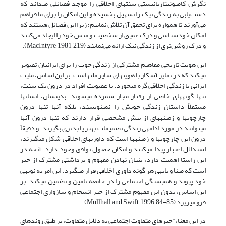
نگرش کامیونیتاریانیستی سنت­های اخلاقی را موجد فضائلی می­داند که
دست‌یابی به زندگی نیک را تسهیل بخشیده و این امکان را برای ما فراهم
می‌آورند تا همواره برای تحقق آن تلاش نماییم؛ زیرا این فضائل هستند که
امکان خود‌شناسی و درک عمیق از شخصیت و منش خود را ایجاد می‌کنند
و درک روشن‌تری از زندگی نیک ارائه می‌نمایند (MacIntyre, 1981, 219).
این هویت تاریخی مفاهیم مشترکی از زندگی خوب را برای ایرانیان تصویر
می­کند که در تمایز آشکار با هویت­های سایر ملت­هاست. بر این اساس، ملیت
ایرانی با زندگی اخلاقی گره می­خورد. با عضویت افراد در درون یک سنت،
تنها گونه‏های خاصی از رفتار مجاز شمرده می‏شوند. بدین‎سان، انسان‏ها
مستقلاً داستان زندگی خویش را نمی‏نویسند، بلکه آن‏ها تنها درون
چارچوب‏ها و زمینه‏های از پیش مشخصی قرار دارند که تنها درون آن‎ها
می‏توانند در مورد ادامه‏ی زندگی تصمیمات بهتر یا بدتری بگیرند. و دقیقاً
درون این چارچوب‏ها و زمینه‏ها است که داوری‏های اخلاقی شکل می‏گیرند،
استدلال اعتبار پیدا می‏کنند و امکان حصول توافق وجود دارد. آن‏چه در
این راستا اهمیت دارد، بنیان نهادن مفهوم و برداشتی مشترک از خیر
است که مبنا و پایه‏ی هر گونه داوری اخلاقی قرار می‏گیرد. این امر به نوبه‏ی
خود پیوند و همبستگی اجتماعی را در جامعه تامین و تضمین می‏کند. بر
این اساس، بدون این مفهوم مشترک از خیر انسجام و سازواری اجتماعی
فرو می‏ریزد (Mullhall and Swift, 1996, 84-85).
در این معنا، ”خیرهای متفاوت اجتماعی به دلایل متفاوت، بر طبق روندهای