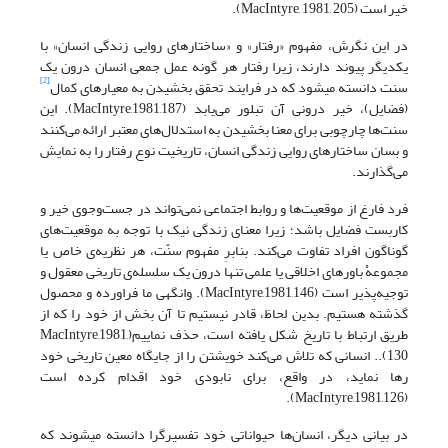
خیر است (MacIntyre, 1981, 205).
در این نگرش، مفهوم «رفتار» و «ساختارهای روایی زندگی انسان» با
یکدیگر پیوند دارند، زیرا رفتار هر گونه عمل جمعی انسان درون یک
[2]
سنت دانسته می­شود که در فرایند تحقق بخشیدن به معیارهای کمال
(فضایل)، خیر درونی آن تبلور می‌یابد (MacIntyre,1981,187). این
سنت‌ها چارچوبی برای معنا بخشیدن به استدلال‌های معتبر ارائه می‌کنند
و بسان ساختارهای روایی زندگی انسان، تاریخیت نوع رفتار را به نمایش
می‌گذارند.
فرد فارغ از موقعیت‌ها و روابط اجتماعی نمی‌تواند در جست‌و‌جوی خیر و
کاربست فضایل باشد؛ زیرا معنای زندگی نیک با توجه به موقعیت‌های
گوناگون افراد تفاوت می‌کند. بنابرِ مفهوم سنّت، هر نظریه‌ی خاص یا
مجموعهْ باورهای اخلاقی یا علمی تنها درون یک سلسله‌ی تاریخی معقول و
توجیه‌پذیر است (MacIntyre,1981,146). وانگهی ما فراورده‌ و محصول
گذشته هستیم. بدین لحاظ، قادر نیستیم تا آن بخش از خود را که از
طریق ارتباط با تاریخ شکل یافته است، حذف نماییم(MacIntyre,1981,
130).. انسانی که تلاش می‌کند خویشتن را از جایگاه معین تاریخی خود
رها نماید، در واقع، برای نابودی خود اقدام کرده است
(MacIntyre,1981,126).
در بیانی دیگر، انسان‌ها حیواناتی خود تفسیر‌گرا دانسته می­شوند که