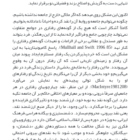
تنهایی دست به گزینش و اصلاح بزند و فضیلتی نو برقرار نماید.
اکنون این مشکل روی می­دهد که اگر ملاکی خارج از جامعه نداشته باشیم،
چگونه می‌توانیم جامعه و روابط آن را نقد کرده و احیاناً ناعادلانه بخوانیم.
کاملاً آشکار است که هیچ یک از ‌گونه‌های رفتاری در جوامع متفاوت
نمی‌تواند چارچوبی جامع و فراگیر ارائه نماید تا از این رهگذر، فرد بتواند
به طور مستدل و عقلانی برخی از الزامات و تعهدات گونه‌های رفتاری را
کنار نهد (Mullhall and Swift, 1996, 85). پاسخ کامیونیتارین­ها به این
مشکل این است که خردپذیر­کردن یک رفتار مستلزم ایجاد پیوند میان
آن رفتار و زمینه‌ای تاریخی است که آن رفتار درون آن به وقوع
می‌پیوندد. ما این رفتار را به مثابه‌ی بخشی از داستان زندگی فرد در نظر
می‌گیریم و خود بخشی دیگر از آن را می‌نگاریم. تاریخ زندگی او رفتارهای
او را به شکل توالی پیچیده‌ای به نمایش در می‌آورد
(MacIntyre,1981,208). از این منظر، نقد چهارچوب­های رفتاری در هر
جامعه­ای صرفاً درونی بوده و بر معیارهای اخلاقی حاکم بر آن جامعه تکیه
دارد. این گونه نقد به نوبه خود، ارزشمند بوده و تاثیرگذاری فزاینده و
عمیقی را برجا می­گذارد، با این وجود، ما را از دیگر منبع ارزشمند نقد،
یعنی نقد بیرونی، محروم می­سازد. دشمن­ستیزی و بیگانه هراسی فرهنگ
ایرانی، به ویژه در دوره پس از انقلاب اسلامی، امکان دارد در رویارویی­های
فکری نیز به شکل مخالفت با همه دستاوردهای نظری «دشمنان» و
«بیگانگان» جلوه­گر شده و موجب شود تا به نقدهای بیرونی احتمالی
وقعی ننهیم. و به این ترتیب، جهان شمولی ارزش­های ملهم از فرهنگ و