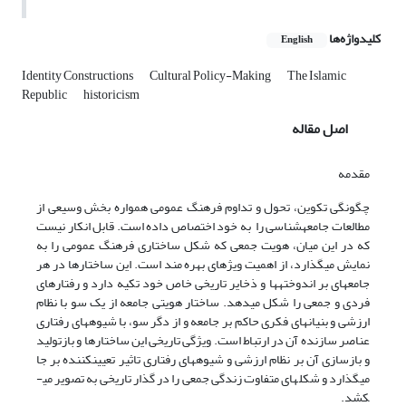
کلیدواژه‌ها
English
Identity Constructions
Cultural Policy-Making
The Islamic
Republic
historicism
اصل مقاله
مقدمه
چگونگى تکوین، تحول و تداوم فرهنگ عمومی همواره بخش وسیعی از
مطالعات جامعه­شناسی را به خود اختصاص داده است. قابل انکار نیست
که در این میان، هویت جمعی که شکل ساختاری فرهنگ عمومی را به
نمایش می­گذارد، از اهمیت ویژه­ای بهره مند است. این ساختارها در هر
جامعه­ای بر اندوخته­ها و ذخایر تاریخی خاص خود تکیه دارد و رفتارهای
فردی و جمعی را شکل می­دهد. ساختار هویتی جامعه از یک سو با نظام
ارزشی و بنیان­های فکری حاکم بر جامعه و از دگر سو، با شیوه­های رفتاری
عناصر سازنده آن در ارتباط است. ویژگی تاریخی این ساختارها و بازتولید
و بازسازی آن بر نظام ارزشی و شیوه­های رفتاری تاثیر تعیین­کننده بر جا
می­گذارد و شکل­های متفاوت زندگی جمعی را در گذار تاریخی به تصویر می­
کشد.