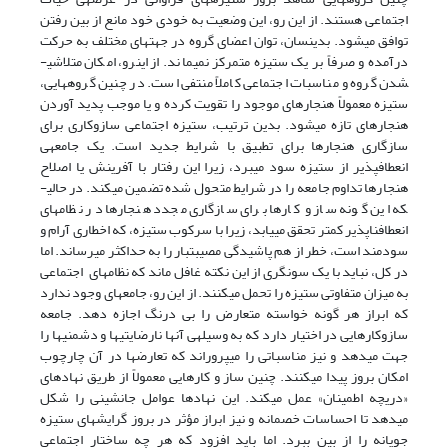
اجتماعی هستند. از این رو، این وضعیت به خودی خود مانع از بین رفتن
توافق می‏شود. بدین‏سان، توان اعضای گروه در جهت‎های مختلف به حرکت
درآمده و صرفاً بر یک ستیزه متمرکز نمی‎ماند. از این­رو، امکان متلاشی­
شدن گروه و مناسبات اجتماعی کاملاً منتفی است. در چنین گروه‏هایی،
ستیزه معمولاً هنجارهای موجود را تقویت کرده و یا موجب پدید آوردن
هنجارهای تازه می‏شود. بدین ترتیب، ستیزه اجتماعی سازوکاری برای
سازگاری هنجارها برای تطبیق با شرایط جدید است. یک جامعه‎ی
انعطاف‎پذیر از ستیزه سود می‏برد، زیرا این رفتار با آفرینش یا اصلاح
هنجارها تداوم جامعه را در شرایط متحول شده تضمین می‏کند. در حالی­
که این گونه ساز و کارها برای سازگاری مجدد هنجارها در نظام‏های
انعطاف‎ناپذیر کمتر تحقق می‏یابد، زیرا با سرکوب ستیزه، که اخطاری آرام و
سودمند است، خطر از هم پاشیدگی مصیبت‎بار را به حداکثر می‏رساند. اما
در کل، نباید با یک سونگری از این نکته غافل ماند که نظام‏های اجتماعی
به میزان متفاوتی ستیزه را تحمل می‏کنند. از این رو، جامعه‏ای وجود ندارد
که ابراز هر گونه خواسته متعارض را بی درنگ اجازه دهد. جامعه
سازوکارهایی در اختیار دارد که به وسیله‏ی آن‏ها نارضایتی‏ها و دشمنی‏ها را
جهت می‏دهد و نیز مناسباتی را می‏پروراند که تعارض‏ها در آن چارچوب
امکان بروز پیدا می‏کنند. چنین ساز و کارهایی معمولاً از طریق نهادهای
«دریچه اطمینان» عمل می‏کند. این نهادها عوامل جانشینی را شکل
می‏دهد تا احساسات خصمانه و نیز ابراز مؤثر در بروز گرایش‎های ستیزه
جویانه را از بین ببرد. اما باید افزود که هر چه ساختار اجتماعی