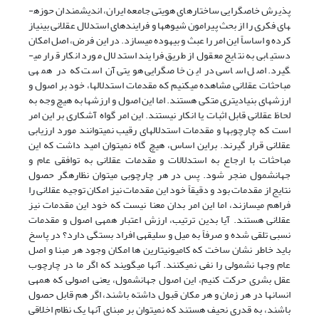
پذیرش خاص­گرایی ساختارهای هویتی جامعه ایران، اندیشمندان حوزه­
های فکری را از بحث پیرامون شیوه‏ها و فرایند‏های استدلال عقلانی بی­نیاز
کرده و اساساً این امر را عبث و بیهوده می­سازد. در این فرض، اصل امکان
دستیابی به نتایج معقول از طریق فرایند استدلال مورد انکار قرار می­
گیرد. اصل اساسی در این خاص­گرایی هویتی آن است که در همه‏ی
مباحثات عقلانی مشاهده می‏کنیم که مقدمات استدلال‏ها، خود بر اصول و
ارزش‏های بنیادی­تری متکی هستند. اما این اصول و ارزش‏ها به هیچ وجه به
لحاظ عقلانی قابل اثبات یا انکار نیستند. این امر گواه آشکاری بر این امر
است که چارچوب‏ها و مقدمات استدلال‏های رقیب نمی‏توانند مورد ارزیابی
عقلانی قرار گیرند. براین اساس، هیچ گاه نمی‏توان امید داشت که این
مباحثات با ارجاع به استدلالات و مقدمات عقلانی به توافقی عام و
جهان‎شمول منجر شود. پس در هر چارچوبی می‏توان نظاره­گر حصول
نتایج از مقدمات بود و دقیقاً خود این مقدمات نیز امکان توجیه عقلانی را
فراهم می‏سازند، اما این امر بدان معنا نیست که خود این مقدمات نیز
عقلانی هستند. آیا بدین ترتیب، ارزش اعتبار همه‏ی اصول و مقدمات
نسبی تلقی شده و صرفاً به میل و سلیقه‏ی افراد بستگی دارد؟ در پاسخ
باید خاطر نشان ساخت که کامیونیتارین ها امکان وجود هر مبنا و اصل
عام وجها نشمولی را نفی نمی‏کنند. آن‏ها می‏گویند که اگر ما در چارچوب
عقل بشری حرکت کنیم، این اصول جهان‎شمول، یعنی اصولی که همه‏ی
انسان‏ها در هر زمان و هر مکان قبول داشته باشند، اگر هم قابل حصول
باشند، به قدری نحیف هستند که نمی‏توان بر مبنای آن‏ها یک نظام اخلاقی