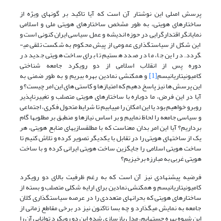
پرسش اصلی این نوشتار آن است که آیا تاکید بر گونه­ای ویژه از
ساختارهای هویتی، به طور مشخص ساختارهای هویتی ملی و اسلامی
نمایانگر اقتدارگرایی در حوزه اندیشه و عمل سیاسی ایران کنونی است و
این شکل از سیاستگذاری عمومی از پیش محکوم به شکست تلقی می­
گردد. در این جا، ما در صدد هستیم تا برای ساخت هویتی جدید در
دوره پس از انقلاب اسلامی از دو رویکرد جامعه شناختی
کامیونیتاریانیسم
[1]
و همکنشی نمادین بهره ببریم و به طور ضمنی به
این پرسش ها نیز پاسخ دهیم که امتیازها و کاستی های این امر چیست؟ و
آیا در این فرض، ما دوباره با ساختارهای هویتی متصلب و تغییرناپذیر
روبرو خواهیم بود یا این امکان را می­یابیم تا شرایط متحول فکری، اجتماعی
و سیاسی جامعه را لحاظ نماییم و بر اساس نیازها و منطبق بر مطلوب­ها گام
برداریم؟ آیا این امر بدان معناست که با مطلق­سازی­های منابع هویتی، هر
یک از ساخت­های هویتی را در تقابل با یکدیگر تصویر کرده و تلاش کنیم تا
ساخت هویتی اسلامی را جایگزین ساخت هویتی ایرانی کرده و با ساخت
هویتی غربی به مبارزه برخیزیم؟
فرضیه پیشنهادی نیز آن است که به رغم ظرفیت بالای دو رویکرد
کامیونیتاریانیسم و همکنشی نمادین برای ارایه شکلی متصلب و بسته از
ساختارهای هویتی که بحران­های متعددی را در عرصه سیاستگذاری کلان
جامعه به نمایش می­گذارد و چه بسا تاکنون نیز در برخی مقاطع زمانی از
این شیوه بهره جسته­ایم، مدل بازسازی شده این دو رویکرد توانایی آن را