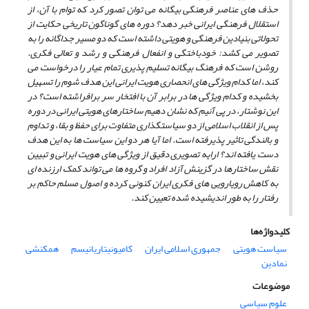
حذف های عناصر فرهنگی بیگانه می توان تصور کرد که توام با آن، از
استقلال فرهنگی ایرانی خبر دهد؟ دوره های گوناگون تاریخی حکایت از
تحولاتی بنیادین فرهنگی و هویتی داشته است که دو مسیر جداگانه را به
تصویر می کشد: خودباختگی و انفعال فرهنگی و رشد و تعالی فکری.
روشن است که فرهنگ بیگانه تسلیم پذیری تمام عیار را درخواست می
کند، اما کدام ویژگی های انحصاری هویت ایرانی این هدف شوم را تسهیل
بخشیده و کدام ویژگی ها در برابر آن با افتخار سر برافراشته است؟ در
این نوشتار، در پی آنیم که نشان دهیم ساختارهای هویتی ایرانی در دوره
پس از انقلاب اسلامی از دو سیاستگذاری متفاوت برای حفظ و بقا، و تداوم
و بالندگی تاثیر پذیرفته است. اما آیا هر دو این سیاست ها به این هدف
دست یافته اند؟ ارایه تصویری دقیق از ویژگی های هویت ایرانی و تبیین
نقش ساختارها در گزینش آزاد افراد و گروه ها می تواند کمک ارزنده ای
به کاهش رویارویی های فکری ایران کنونی کرده و اصول مسلم حاکم بر
رفتار را به طور اندیشیده شده تعیین کند.
کلیدواژه‌ها
سیاست هویتی
جمهوری اسلامی ایران
کامیونیتاریانیسم
همکنشی
نمادین
موضوعات
علوم سیاسی