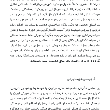
دارند تا با شرایط کاملاً متحول و جدید دوره پس از انقلاب اسلامی تطابق
داشته باشند، زیرا قرائت­هایی خاص از این دو رویکرد، به شکلی از ساخت
هویت بخش اشاره دارند که امکان بازنگری­ها و تغییرات جدی را در
اندیشه و عمل اجتماعی – سیاسی فراهم می­کند. در این فرض، نه تنها
ساخت­های هویتی موروثی، بلکه ساخت­های هویتی نوبنیاد نیز امکان نقد
درونی و بیرونی می­یابند و از آسیب اقتدارگرایی در حوزه اندیشه و عمل
سیاسی رهایی می­یابند. بدین ترتیب، چگونگی جبران نقاط ضعف احتمالی
در سیاستگذاری­های کلان پس از انقلاب اسلامی مسیر خود را از درون
امتیازهای ویژه ساخت هویتی درونی خود و افزون بر آن، ویژگی­های
برجسته تفکر ارزشمند بشریت در هر نقطه از جهان و ساخت­های هویتی
بیرونی پیدا می­کند. این امر با نقد همزمان درونی و بیرونی امکان پذیر می­
گردد و راه برون رفت از بحران­های هویتی را نشان می­دهد.
چیستی هویت ایرانی
بر اساس نگرش جامعه‏شناختی، می­توان با توجه به پیشینه‏ی تاریخی،
تحول مذهبی و دوره جدید فرهنگ عمومی و ساختار هویتی ایران را
متشکل از سه لایه‏ی فرهنگی متفاوت و ناهمگون دانست. این سه لایه‏ی
فرهنگی (یا تمدنی) عبارتند از: لایه‏ی ایرانی قبل از اسلام، لایه‏ی فرهنگی
اسلامی و لایه‏ی فرهنگی غربی. دو لایه‏ی فرهنگی نخست چنان به هم گره