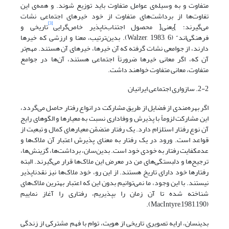
متفاوت و به وسیله‌ی عوامل متفاوت باید توزیع شوند. و همه‌ی این
تفاوت‌ها از برداشت‌های متفاوت از خود خیرهای اجتماعی نشات
[3]
می‌گیرند؛ ]یعنی[ محصول اجتناب‌ناپذیر خاص‌گرایی
تاریخی و
فرهنگی‌اند“ (Walzer, 1983, 6). بدین‌ترتیب، معنا و ارزشی که خیرها
دارند، از جوامعی نشات گرفته که آن خیرها، خیرهای آن هستند. مهم‌تر
آن که، اگر معانی خیرها ضرورتاً اجتماعی هستند، آن‌ها در جوامع
متفاوت، معانی متفاوت خواهند داشت.
2-2. سازواری اجتماعی ایرانیان
اگر بهره‌مندی از فضایل از طریق مشارکت در انواع رفتار حاصل می‌گردد،
این مشارکت لزوماً با پذیرش و وفاداری نسبت به معیارها و الگوهای رایج
آن نوع رفتار استلزام دارد. یک رفتار متضمّن معیارهای کمال و تبعیت از
قواعد است. ورود در یک رفتار به معنای پذیرش اعتبار آن ملاک‌ها و
عدم­کفایت رفتار به خودی خود است. بدین‌سان، برداشت‌ها، گزینش‌ها،
ترجیح‌ها و دلبستگی‌های من در معرض این ملاک‌ها قرار می‌گیرند. البته
رفتارها خود دارای تاریخ هستند. از این رو، خود ملاک‌ها نیز نقدناپذیر
نیستند. با این وجود، ما نمی‌توانیم بدون این که اعتبار بهترین ملاک‌های
شناخته شده تا آن زمان را بپذیریم، رفتاری را آغاز نماییم
(MacIntyre,1981,190).
بدین­سان، ارایه تصویری تاریخی از هویت، توام با فهم مشترکی از زندگی