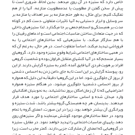
خاص دارد که ستیزه در آن روی می‏دهد. بدین لحاظ، ضروری است تا
پیش از سخن گفتن از مطلوبیت یا عدم­مطلوبیت منازعه، آن‏ها را از هم
تفکیک کنیم؛ برای مثال، به طور حتم منازعه بر سر اهداف یا منازعه بر
سر وسایل و ابزار دستیابی به آن‏ها تاثیرات متفاوتی –دست کم در کوتاه
مدت– بر همبستگی و انسجام جمعی بر جا می‏گذارد. لذا ستیزه‏های داخلی
که در جهت متعادل ساختن مناسبات اجتماعی است و ادعاهای رقیبان را
با هم سازگار می‏کند، با ستیزه‏هایی که ساختار‏های اجتماعی را به
فروپاشی تهدید می‏کند، اساساً متفاوت است. در هر حال، به رغم آن که
در همه‎ی ساختارهای اجتماعی شرایط وقوع ستیزه وجود دارد، گروه‏های
بسیار منسجم که در آن‏ها کنش‏های متقابل فراوان بوده و شخصیت گروهی
افراد بر هویت فردی آن‏ها فایق آمده، کمتر به ستیزه گرایش دارند. از این
رو، پیوسته گرایش بر این است تا به جای دامن زدن به احساس دشمنی
از بروز آن جلوگیری شود. اما در این گروه‏ها دقیقاً به این دلیل که همواره
از بروز احساس دشمنی‏ها جلوگیری می‏شود، در هنگام ستیزه همواره
اعتراض‏هایی که تا آن زمان امکان بروز نداشته‎اند، به نحو بنیان افکنانه‏ای
وارد میدان شده و اساس ساختارهای اجتماعی را مورد هدف قرار
می‏دهند. بدین‎سان، هر چه همبستگی گروه بیشتر باشد، شدت ستیزه و
ویرانگری آن بیشتر خواهد بود، زیرا در این صورت، اعضای گروه با تمام
وجود در حفظ ساختارهای موجود کوشش می­نمایند و اگر ستیزه‏ای روی
دهد، پایه‏های مناسبات اجتماعی را تهدید خواهد نمود. در مقابل، ستیزه
در گروه‏هایی که اعضای آن مشارکت جزیی دارند، کمتر مخرب است، زیرا
چنین گروه‏هایی شاهد بروز ستیزه‏های فراوانی در عرصه‏ی حیات