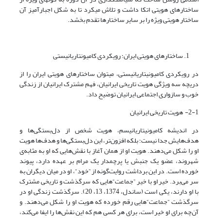
ساختارهای هویتی اتکا داشت و تلاش می­کرد تا به شکل اجبارآمیز آن
ساختار هویتی ویژه را بر سایر ساختارها تقدم بخشد.
ساختارهای هویتی ایران؛ رویکردی کامیونتاریانیستی
در رویکردی کامیونیتاریانیستی، می­توان ساختارهای هویتی ایران را از
دریچه سه ویژگی هویت تاریخی ایرانیان، فهم مشترک ایرانیان از زندگی
خوب و سازواری اجتماعی ایرانیان توضیح داد.
2-1- هویت تاریخی ایرانیان
در اندیشه کامیونیتاریانیسم، هویت شخص از دل‌بستگی‌ها و
هدف‌هایش جدا نیست؛ بلکه افزون‌تر، این دل‌بستگی‌ها و هدف‌ها هویت
او را شکل می‌دهند. هویت او از همان آغاز با نقش‌هایی که او به مثابه‌ی
شهروند، عضو یک جنبش یا پرچمدار یک مرام بر عهده دارد، پیوند
خورده است. در این برداشت روایت‌گونه از ”خود“، او در میان دیگران به
سر می‌برد. خیر او با خیر ”جماعت“‌هایی که سرگذشت و تاریخی مشترک
با او دارند، یکی است (ساندل، 1374، 13، 20). سرگذشت زندگی او در
سرگذشت ”جماعت“‌هایی رقم خورده که هویت او را شکل می‌دهند. و
آن‌چه برای او خیر است، برای هر کسی هم که این نقش‌ها را ایفا می‌کند،