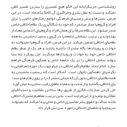
روش­شناسی جزیی­گرایانه این الگو هیچ تفسیری را بهترین تفسیر تلقی
نمی­کند و نسبت به عقل بشری و فراگیری آن کاملاً بی­اعتماد است. در این
فرض، بسترها و پیش زمینه­های فرهنگی جوامع رفتارهای خاصی را برای
افراد و گروه­ها مجاز می­شمرد که خود به شکل­گیری یک نظام اخلاقی خاص
منجر می­شود. این نظام صرفاً برای همان افراد و گروه­های اجتماعی معنادار
بوده و بدین ترتیب، بسامانی جامعه را در گروی رسمیت بخشیدن به همه
نظام­های اخلاقی تضمین می­کند. در این فرض، افراد و گروه­ها نمی­توانند به
حوادث و رویدادها نگاه مشترک داشته باشند و هر یک از منظر نظام
اخلاقی خاص خود به حوادث و رویدادها می­نگرند. این رویکرد چه بسا
بتواند سامان اخلاقی را در یک جامعه خاص و همگون فرهنگی فراهم
سازد، اما از ایجاد نظام فراگیر اخلاقی در چهارچوب یک حوزه جغرافیایی با
نگرش­های ناهمگون ناتوان است. آشکار است که رسمیت بخشیدن به
همه نظام­های اخلاقی بدون آن که مبنایی مشترک را بر روی رفتارها و سنت­
های اخلاقی بگشاید و از صحت و سقم ادعاهای رقیب سخنی به میان آورد،
حل کردن منازعات فکری از طریق رها ساختن عقلانیت و استدلال­های
عقلانی و نومیدی از این فرایند است. بدین ترتیب، مفاهیم مشترک اخلاقی
مانند عدالت و حقوق بشر تفاسیری خاص و محلی پیدا می­کند که نمی­تواند
سرپیچی­ها و تخلف­های احتمالی را مورد سرزنش قرار داد.