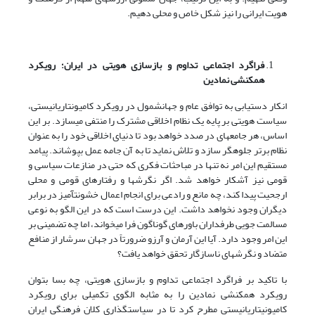
هویت ایرانی را نیز شکل خاص و محلی دهیم.
فراگرد اجتماعی تداوم و بازسازی هویتی در ایران؛ رویکرد
همکنشی نمادین
انکار دستیابی به توافق عام و جهانشمول در رویکرد کامیونتاریانیستی،
سیاست هویتی بر پایه یک نظام اخلاقی مشترک را منتفی می­سازد. بر این
اساس، هر جامعه­ای در صدد خواهد بود تا دنیای اخلاقی خود را به عنوان
نظام برتر جلوه­گر سازد و تلاش نماید تا به آن جامه عمل بپوشاند. پیامد
مستقیم این امر نه تنها در مباحثات فکری که حتی در منازعات سیاسی و
قومی نیز آشکار خواهد شد. اگر نگرش­ها و رفتارهای قومی و محلی
ارجحیت پیدا کند، چه مانع و رادعی برای انجام اعمال خشونت­آمیز در برابر
دیگران وجود نخواهد داشت. این درست است که در این الگو به نوعی
مسالمت جویی طرفداران باورهای گوناگون فرا می­خواند، اما چه تضمینی بر
این امر وجود دارد. آیا این آرمان و آرزو ضرورتاً در جهان سرشار از منافع
متضاد و نگرش­های ناسازگار تحقق خواهد یافت؟
با تاکید بر فراگرد اجتماعی تداوم و بازسازی هویتی، چه بسا بتوان
رویکرد همکنشی نمادین را به مثابه الگوی تکمیلی برای رویکرد
کامیونیتاریانیستی مطرح کرد تا در سیاستگذاری کلان فرهنگی ایران