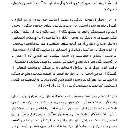
از تنش­ها و منازعات رویگردان باشد و آن را نیازمند آسیب­شناسی و درمان
تلقی کند.
در این رویکرد، توجه اندکی به عنصر اساسی قدرت و زور در اداره و
کنترل جامعه شده است، زیرا وجود ثبات و تداوم جامعه حاکی از وجود
اجماع و همبستگی واقعی بر مبنای نظام ارزشی حاکم و در کل فقدان تضاد
تلقی می‏شود. و دقیقاً به همین خاطر روابط میان اجزای نظام اجتماعی،
روابطی صوری و عاری از هر گونه عنصر منفعت و قدرت دانسته می‏شود.
در این رویکرد، ساخت‏ها و نهادهای اجتماعی به مثابه‏ی کارگزاران تمام عیار
عرصه‎ی اجتماع و سیاست به شمار می‏آیند؛ به طوری که از عمل و
پراکسیس گروه‏ها و نیروهای اجتماعی سخنی به میان نمی‏آید. و بدین‏سان،
تأکید این رویکرد بر عوامل اجتماعی و فرهنگی برداشت انفعالی از
کنش‎گران فردی است. در این نظریه آدم‏ها در قید و بند نیروهای فرهنگی
و اجتماعی در نظر گرفته شده اند و هیچ گونه پویایی و خلاقیت در کنش
اجتماعی آن‏ها تصویر نمی‏شود (ریتزر، 1374، 151-153).
نمود اجتماعی این نقد، وضعیتی است که آرنت از آن با عنوان ظهور انسان
رفتارگرا - و نه کنش‎گرا - در دوران مدرن یاد می‏کند. در این معنا، کنش
[7]
فرد تنها به منزله‎ی رفتار
بر طبق نقش‏ها و هنجارها قابل بررسی بوده و از
عمل آزاد و ابتکاری فرد سخنی به میان نمی‏آید. علوم رفتاری نیز بر این
اساس بنا شد. در این علوم، از رفتارهای فرد قواعد اجتماعی کشف
می‏شود. بدین ترتیب، فرد از متن روابط اجتماعی پیچیده تجرید می‏شود و