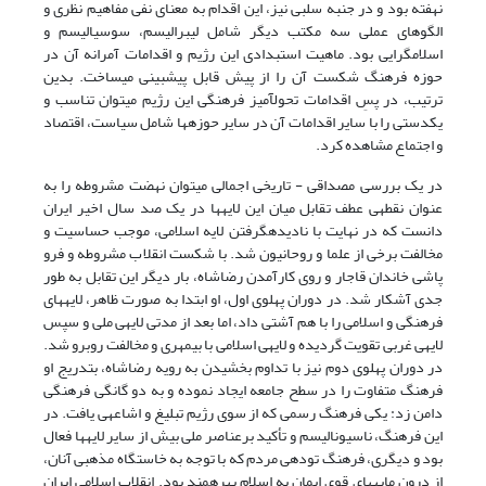
نهفته بود و در جنبه سلبی نیز، این اقدام به معنای نفی مفاهیم نظری و
الگوهای عملی سه مکتب دیگر شامل لیبرالیسم، سوسیالیسم و
اسلامگرایی بود. ماهیت استبدادی این رژیم و اقدامات آمرانه آن در
حوزه فرهنگ شکست آن را از پیش قابل پیش­بینی می­ساخت. بدین
ترتیب، در پسِ اقدامات تحول­آمیز فرهنگی این رژیم می­توان تناسب و
یکدستی را با سایر اقدامات آن در سایر حوزه­ها شامل سیاست، اقتصاد
و اجتماع مشاهده کرد.
در یک بررسی مصداقی - تاریخی اجمالی می‏توان نهضت مشروطه را به
عنوان نقطه‏ی عطف تقابل میان این لایه‏ها در یک صد سال اخیر ایران
دانست که در نهایت با نادیده­گرفتن لایه اسلامی، موجب حساسیت و
مخالفت برخی از علما و روحانیون شد. با شکست انقلاب مشروطه و فرو
پاشی خاندان قاجار و روی کارآمدن رضاشاه، بار دیگر این تقابل به طور
جدی آشکار شد. در دوران پهلوی اول، او ابتدا به صورت ظاهر، لایه‏های
فرهنگی و اسلامی ‏را با هم آشتی داد، اما بعد از مدتی لایه‏ی ملی و سپس
لایه‏ی غربی تقویت گردیده و لایه‏ی اسلامی با بی­مهری و مخالفت روبرو شد.
در دوران پهلوی دوم نیز با تداوم بخشیدن به رویه رضاشاه، بتدریج او
فرهنگ متفاوت را در سطح جامعه ایجاد نموده و به دو گانگی فرهنگی
دامن زد: یکی فرهنگ رسمی که از سوی رژیم تبلیغ و اشاعه‏ی یافت. در
این فرهنگ، ناسیونالیسم و تأکید برعناصر ملی بیش از سایر لایه‏ها فعال
بود و دیگری، فرهنگ توده‏ی مردم که با توجه به خاستگاه مذهبی آنان،
از درون‎ مایه‏های قوی ایمان به اسلام بهره‎مند بود. انقلاب اسلامی ایران