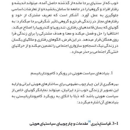
خوب که از سنت­های برجا مانده از گذشته حاصل آمده، می­تواند اندیشه و
رفتار افراد و گروه­ها را در جامعه ما سامان بخشیده و از تعارضات اساسی
جلوگیری به عمل آورد. آشکار است که تعریف مشترک از خود و
رفتارهای مجاز در زندگی فردی و گروهی تاثیر شگرفی برجا می­گذارد؛ به
گونه­ای که بسان قاعده­های رفتاری، تندروی­ها و کندروی­ها را اصلاح می­کند،
اختلاف­ها را حل و فصل می­کند و معنا و هدف مشترکی را برای زندگی فرا
روی همگان قرار می­دهد. در این فرض، الگوهای رفتاری و ملاک­های یکسان
در زندگی نیک انسجام و سازواری اجتماعی را تضمین می­کند و از حرکت­های
خنثی گر اجتماعی برحذر می­دارد.
بنیادهای سیاست هویتی در رویکرد کامیونتاریانیسم
بهره­گیری از این چهارچوب مفهومی برای ساختارهای هویتی ایرانی و ارایه
این تصویر از زندگی خوب نزد ایرانیان، می­تواند نمایانگر گونه­ای خاص از
سیاست هویتی باشد که ذیلا با اتکای به رویکرد کامیونتاریانیستی به
بنیادهای آن اشاره می­گردد:
[4]
3-1. قیاس­ناپذیری
مقدمات و چارچوب‏های سیاست­های هویتی