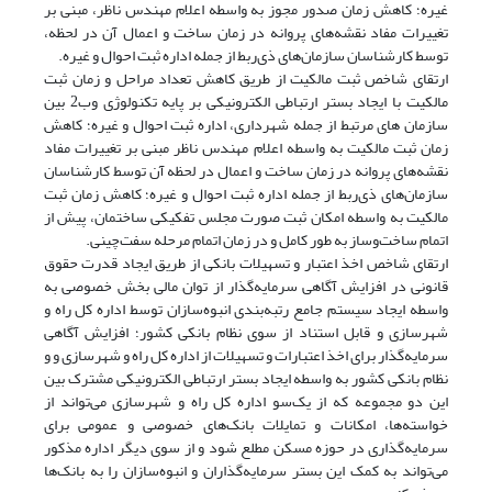
غیره؛ کاهش زمان صدور مجوز به واسطه اعلام مهندس ناظر، مبنی بر
تغییرات مفاد نقشه‌های پروانه در زمان ساخت و اعمال آن در لحظه،
توسط کارشناسان سازمان‌های ذی‌ربط از جمله اداره ثبت احوال و غیره.
ارتقای شاخص ثبت مالکیت از طریق کاهش تعداد مراحل و زمان ثبت
مالکیت با ایجاد بستر ارتباطی الکترونیکی بر پایه تکنولوژی وب2 بین
سازمان های مرتبط از جمله شهرداری، اداره ثبت احوال و غیره؛ کاهش
زمان ثبت مالکیت به واسطه اعلام مهندس ناظر مبنی بر تغییرات مفاد
نقشه‌های پروانه در زمان ساخت و اعمال در لحظه آن توسط کارشناسان
سازمان‌های ذی‌ربط از جمله اداره ثبت احوال و غیره؛ کاهش زمان ثبت
مالکیت به واسطه امکان ثبت صورت مجلس تفکیکی ساختمان، پیش از
اتمام ساخت‌و‌ساز به طور کامل و در زمان اتمام مرحله سفت‌چینی.
ارتقای شاخص اخذ اعتبار و تسهیلات بانکی از طریق ایجاد قدرت حقوق
قانونی در افزایش آگاهی سرمایه‌گذار از توان مالی بخش خصوصی به
واسطه ایجاد سیستم جامع رتبه‌بندی انبوه‌سازان توسط اداره کل راه و
شهرسازی و قابل استناد از سوی نظام بانکی کشور؛ افزایش آگاهی
سرمایه‌گذار برای اخذ اعتبارات و تسهیلات از اداره کل راه و شهرسازی و و
نظام بانکی کشور به واسطه ایجاد بستر ارتباطی الکترونیکی مشترک بین
این دو مجموعه که از یک‌سو اداره کل راه و شهرسازی می‌تواند از
خواسته‌ها، امکانات و تمایلات بانک‌های خصوصی و عمومی برای
سرمایه‌گذاری در حوزه مسکن مطلع شود و از سوی دیگر اداره مذکور
می‌تواند به کمک این بستر سرمایه‌گذاران و انبوه‌سازان را به بانک‌ها