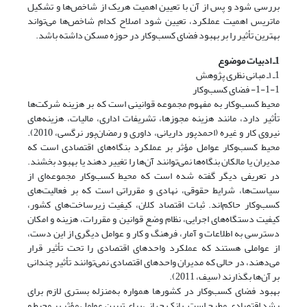
بررسی شود و پس از آن با تعیین اهمیت هریک از شاخص‌ها و تشکیل
ماتریس اهمیت عملکرد، تعیین شود اصلاح کدام شاخص‌ها می‌تواند
بهترین تأثیر را بر بهبود فضای کسب‌وکار در حوزه مسکن داشته باشد.
1ـ ادبیات موضوع
1ـ ۱ـ مبانی نظری پژوهش
1-1-1- فضای کسب‌وکار
محیط کسب‌وکار به مفهوم مجموعه قوانینی است که بر هزینه شرکت‌ها
تأثیر دارد، مانند هزینه مجوزها، تشریفات اداری، مالیات، هزینه‌های
نیروی کار و غیره (احمدپور داریانی، داوری و رمضان‌پور نرگسی، 2010).
محیط کسب‌وکار عوامل مؤثر بر عملکرد بنگاه‌های اقتصادی است که
مدیران یا مالکان بنگاه‌ها نمی‌توانند آن‌ها را تغییر دهند یا بهبود بخشند.
در تعریفی دیگر گفته شده است که محیط کسب‌وکار مجموعه‌ای از
سیاست‌ها، شرایط حقوقی، نهادی و مقرراتی است که بر فعالیت‌های
کسب‌وکار حاکم‌اند. ثبات اقتصاد کلان، کیفیت زیرساخت‌های کشور،
کیفیت دستگاه‌های اجرایی، نظام وضع قوانین و مقررات، هزینه و امکان
دسترسی به اطلاعات و آمار، فرهنگ و کار و عوامل دیگری از این دست،
از عواملی هستند که عملکرد واحدهای اقتصادی را تحت تأثیر قرار
می‌دهند، در حالی که مدیران واحدهای اقتصادی نمی‌توانند تأثیر چندانی
بر آن‌ها بگذارند (سیف، 2011).
بهبود فضای کسب‌وکار در کشورها همواره به‌منزله بستری لازم برای
رشد اقتصادی مطرح است. بانک جهانی برای تبیین عوامل مؤثر بر محیط و