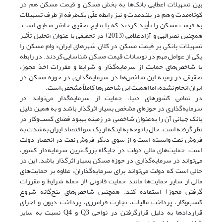
بین تسهیلات اعطایی بانک‌ها به بخش مسکن و قیمت مسکن هم در
کوتاه‌مدت و هم در بلندمدت و نیز رابطه علّی یک‌طرفه از طرف تسهیلات
به قیمت مسکن را تأیید کردند که با نتایج تحقیق حاضر منطبق است.
همچنین نصرالهی و آزادغلامی (2013) در تحقیقی با عنوان »تحلیل تأثیر
تسهیلات بانکی بر قیمت مسکن در کلان شهرهای ایران« وام مسکن را
یکی از عوامل مهم در نوسانات قیمت مسکن شناسایی کردند. در رابطه
با شاخص‌های حمایت از سرمایه‌گذار و شرایط و مقررات اخذ مجوز،
تحقیقی در زمینه این شاخص‌ها در سرمایه‌گذاری در حوزه مسکن در
ایران انجام نشده، اما اهمیت این شاخص‌ها کاملاً مشخص است.
در تمامی کشورهای دنیا، حمایت از سرمایه‌گذار می‌تواند در
سرمایه‌گذاری در حوزه‌ای مشخص بسیار اثرگذار باشد و به همین دلیل
بانک جهانی آن را به‌عنوان شاخصی در زمینه بهبود فضای کسب‌وکار در
نظر گرفته است. حال با توجه به اینکه از یک سو اقتصاد ایران به‌شدت به
فروش نفت وابسته است و از سوی دیگر فروش نفت در انحصار دولت
است، حمایت‌های مالی دولت در جایگاه بزرگ‌ترین سرمایه‌دار کشور،
می‌تواند در سرمایه‌گذاری در حوزه مسکن بسیار اثرگذار باشد. این در
حالی است که دولت می‌تواند برای سرمایه‌گذاران، علاوه بر حمایت‌های
مالی از سایر حمایت‌ها مانند حمایت قانونی (از جمله شرایط و مقررات
گرفتن مجوز) استفاده کند. همچنین شاخص‌های پنج‌گانه شروع
کسب‌وکار، پرداخت مالیات، تجارت فرامرزی، پرداخت دیون و اجرای
قراردادها به دلیل قرارگرفتن در نواحی Q3 و Q4 نسبت به سایر