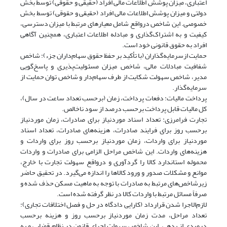
اعتباری، میزان پوشش اطلاعات مالی افراد (حقیقی و حقوقی) توسط بخش
دولتی و میزان پوشش اطلاعات مالی افراد (حقیقی و حقوقی) توسط بخش
خصوصی. این شاخص درواقع شامل معیارهای مرتبط با میزان دسترسی،
کیفیت و به اشتراک‌گذاری و مبادله اطلاعات اعتباری، همچنین آگاهی
افراد به حقوق قانونی خود است.
حمایت ازسرمایه‌گذاران (با تأکید بر حفظ حقوق سهام‌داران جزء): شاخص
شفافیت مبادلات مالی، شاخص میزان مسئولیت‌پذیری و پاسخ‌گویی
مدیر، شاخص سهولت شکایت از طرف سهام‌دار و شاخص توان حمایت از
سرمایه‌گذار.
پرداخت مالیات: دفعات پرداخت، زمان (برحسب تعداد ساعت در سال)،
کل مالیات قابل پرداخت برحسب درصد از سود ناخالص.
تجارت فرا‌‌مرزی: تعداد اسناد موردنیاز برای صادرات، زمان موردنیاز
برحسب روز برای فرایند صادرات، هزینه‌های صادرات، تعداد اسناد
موردنیاز برای واردات، زمان موردنیاز برحسب روز برای واردات و
هزینه‌های واردات. این شاخص مراحل الزامی برای صادرات و واردات
محموله استاندارد کالا را گردآوری و درواقع سهولت تجارت با خارج،
موانع و مشکلات صدور و ورود کالاها را اندازه می‌گیرد. در تحقیق حاضر
زیرشاخص‌های مرتبط به صادرات با توجه به ماهیت مسکن حذف شده و
صرفاً مسائل مرتبط با واردات کالا در نظر گرفته شده است.
لازم‌الاجرا شدن قرارداد (کارایی دادگاه در حل و فصل اختلافات تجاری):
تعداد مراحل، مدت زمان موردنیاز برحسب روز و هزینه برحسب
درصدی از بدهی. این شاخص سهولت اجرای قانون در نظام قضایی و به