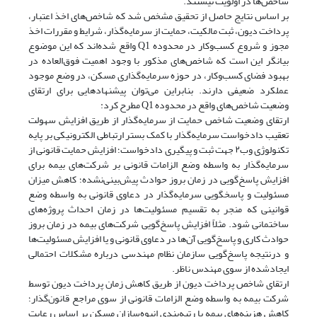
شاخص‌ها در اولویت نیستند.
بر اساس نتایج حاصل از تحقیق مشخص شد که شاخص‌های اخذ اعتبار،
پرداخت دیون، ثبت مالکیت، حمایت از سرمایه‌گذار، شرایط و مقررات اخذ
مجوز و شروع کسب‌وکار در محدوده Q1 واقع شده‌اند که این موضوع
بیانگر این است که شاخص‌های مذکور با وجود اهمیت فوق‌العاده در
بهبود فضای کسب‌وکار، در حوزه سرمایه‌گذاری مسکن، در وضع موجود
عملکرد ضعیفی دارند. بنابراین می‌توان پیشنهادهایی برای ارتقای
وضعیت شاخص‌های واقع در محدوده Q1 مطرح کرد:
ارتقای وضعیت شاخص حمایت از سرمایه‌گذار از طریق افزایش سهولت
تعقیب دادخواست سرمایه‌گذار با کمک بستر ارتباطی الکترونیکی بر پایه
تکنولوژی وب۲‌ جهت ثبت و پیگیری دادخواست؛ افزایش حمایت قانونی از
سرمایه‌گذار به واسطه وضع الزامات قانونی بر شرکت‌های بیمه برای
افزایش پاسخ‌گویی در زمان بروز حوادث پیش‌بینی‌نشده؛ کاهش میزان
مسئولیت و پاسخگویی سرمایه‌گذار در دعاوی قانونی به واسطه وضع
قوانینی که منجر به تقسیم مسئولیت‌ها در زمان احداث پروژه‌های
ساختمانی شود. مثلاً افزایش پاسخ‌گویی شرکت‌های بیمه در زمان بروز
حوادث کاری و پاسخ‌گویی آن‌ها در دعاوی قانونی و یا افزایش مسئولیت‌ها
و درنتیجه پاسخ‌گویی سازمان نظام مهندسی درباره مشکلات احتمالی
ایجادشده از سوی مهندس ناظر.
ارتقای شاخص پرداخت دیون از طریق کاهش زمان پرداخت دیون توسط
شرکت بیمه به واسطه وضع الزامات قانونی از سوی مراجع قانون‌گذار؛
کاهش هزینه‌های بیمه با رتبه‌بندی انبوه‌سازان مسکن بر اساس رعایت