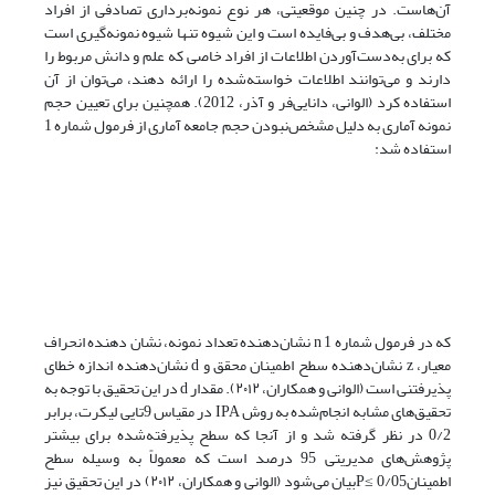
آن‌هاست. در چنین موقعیتی، هر نوع نمونه‌برداری تصادفی از افراد
مختلف، بی‌هدف و بی‌فایده است و این شیوه تنها شیوه نمونه‌گیری است
که برای به‌دست‌آوردن اطلاعات از افراد خاصی که علم و دانش مربوط را
دارند و می‌توانند اطلاعات خواسته‌شده را ارائه دهند، می‌توان از آن
استفاده کرد (الوانی، دانایی‌فر و آذر، 2012). همچنین برای تعیین حجم
نمونه آماری به دلیل مشخص‌نبودن حجم جامعه آماری از فرمول شماره 1
استفاده شد:
که در فرمول شماره 1 n نشان‌دهنده تعداد نمونه، نشان دهنده انحراف
معیار، z نشان‌دهنده سطح اطمینان محقق و d نشان‌دهنده اندازه خطای
پذیرفتنی است (الوانی و همکاران، ۲۰۱۲). مقدار d در این تحقیق با توجه به
تحقیق‌های مشابه انجام‌شده به روش IPA در مقیاس 9تایی لیکرت، برابر
0/2 در نظر گرفته شد و از آنجا که سطح پذیرفته‌شده برای بیشتر
پژوهش‌های مدیریتی 95 درصد است که معمولاً به وسیله سطح
اطمینان0/05 ≥‌Pبیان می‌شود (الوانی و همکاران، ۲۰۱۲) در این تحقیق نیز