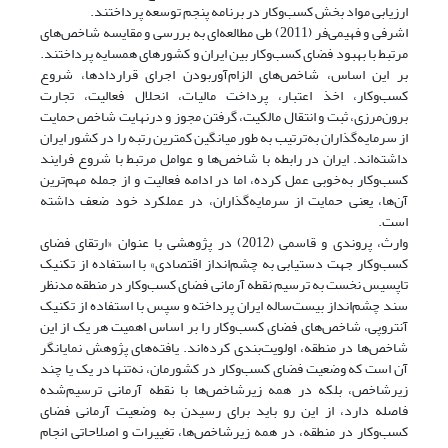
ارزیابی مواد بخش کسب‌وکار در برنامه پنجم توسعه پرداختند.
اشرفی و فهیمی‌فر (2011) طی مطالعه‌ای به بررسی و مقایسه شاخص‌های
مرتبط با بهبود فضای کسب‌وکار بین ایران و کشورهای همسایه پرداختند.
بر این اساس، شاخص‌های الزام‌آوربودن اجرای قراردادها، شروع
کسب‌وکار، اخذ اعتبار، پرداخت مالیات، انحلال فعالیت، تجارت
برون‌مرزی، ثبت و انتقال مالکیت، گرفتن مجوز و درنهایت شاخص حمایت
از سرمایه‌گذاران به‌ترتیب به طور میانگین کمترین رتبه را در کشور ایران
داشته‌اند. ایران در رابطه با شاخص‌ها و عوامل مرتبط با شروع فرایند
کسب‌وکار به‌خوبی عمل کرده، اما در ادامه فعالیت و از جمله مهم‌ترین
آن‌ها، یعنی حمایت از سرمایه‌گذاران، در عملکرد خود ضعف داشته
است.
وارث، پروندی و قاسمی (2012) در پژوهشی با عنوان «ارتقای فضای
کسب‌وکار جهت دستیابی به چشم‌انداز اقتصادی» با استفاده از تکنیک
تاپسیس نخست به ترسیم نقطه آرمانی فضای کسب‌وکار در منطقه مدنظر
سند چشم‌انداز بیست‌ساله ایران پرداخته و سپس با استفاده از تکنیک
آنتروپی، شاخص‌های فضای کسب‌وکار را بر اساس اهمیت هر یک از این
شاخص‌ها در منطقه، اولویت‌بندی کرده‌اند. یافته‌های پژوهش نمایانگر
آن است که وضعیت فضای کسب‌وکار در کشورمان، نه‌تنها در یک یا چند
زیرشاخص، بلکه در همه زیرشاخص‌ها با نقطه آرمانی ترسیم‌شده
فاصله دارد، از این رو باید برای رسیدن به وضعیت آرمانی فضای
کسب‌وکار در منطقه، در همه زیرشاخص‌ها، تغییرات و اصلاحاتی انجام