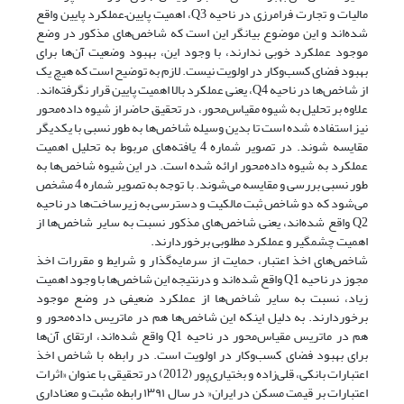
مالیات و تجارت فرامرزی در ناحیه Q3، اهمیت پایین‌–‌عملکرد پایین واقع
شده‌اند و این موضوع بیانگر این است که شاخص‌های مذکور در وضع
موجود عملکرد خوبی ندارند، با وجود این، بهبود وضعیت آن‌ها برای
بهبود فضای کسب‌وکار در اولویت نیست. لازم به توضیح است که هیچ یک
از شاخص‌ها در ناحیه Q4، یعنی عملکرد بالا اهمیت پایین قرار نگرفته‌اند.
علاوه بر تحلیل به شیوه مقیاس‌محور، در تحقیق حاضر از شیوه داده‌محور
نیز استفاده شده است تا بدین وسیله شاخص‌ها به طور نسبی با یکدیگر
مقایسه شوند. در تصویر شماره 4 یافته‌های مربوط به تحلیل اهمیت
عملکرد به شیوه داده‌محور ارائه شده است. در این شیوه شاخص‌ها به
طور نسبی بررسی و مقایسه می‌شوند. با توجه به تصویر شماره 4 مشخص
می‌شود که دو شاخص ثبت مالکیت و دسترسی به زیرساخت‌ها در ناحیه
Q2 واقع شده‌اند، یعنی شاخص‌های مذکور نسبت به سایر شاخص‌ها از
اهمیت چشمگیر و عملکرد مطلوبی برخوردارند.
شاخص‌های اخذ اعتبار، حمایت از سرمایه‌گذار و شرایط و مقررات اخذ
مجوز در ناحیه Q1 واقع شده‌اند و درنتیجه این شاخص‌ها با وجود اهمیت
زیاد، نسبت به سایر شاخص‌ها از عملکرد ضعیفی در وضع موجود
برخوردارند. به دلیل اینکه این شاخص‌ها هم در ماتریس داده‌محور و
هم در ماتریس مقیاس‌محور در ناحیه Q1 واقع شده‌اند، ارتقای آ‌ن‌ها
برای بهبود فضای کسب‌وکار در اولویت است. در رابطه با شاخص اخذ
اعتبارات بانکی، قلی‌زاده و بختیاری‌پور (2012) در تحقیقی با عنوان «اثرات
اعتبارات بر قیمت مسکن در ایران« در سال ۱۳۹۱ رابطه مثبت و معناداری