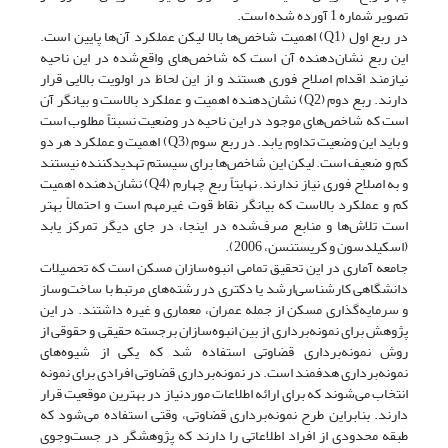
تصویر شماره 1 آورده شده است.
در ربع اول (Q1) اهمیت شاخص‌ها بالا لیکن عملکرد آن‌ها پایین است.
این ربع نشان‌دهنده آن است که شاخص‌های واقع‌شده در این ناحیه
نیازمند اقدام اصلاح فوری هستند و از این لحاظ در اولویت بالایی قرار
دارند. ربع دوم (Q2) نشان‌دهنده اهمیت و عملکرد بالاست و بیانگر آن
است که شاخص‌های موجود در این ناحیه در وضعیت نسبتاً مطلوب است
و باید این وضعیت تداوم یابد. در ربع سوم (Q3) اهمیت و عملکرد هر دو
کم و ضعیف است. لیکن این شاخص‌ها برای سیستم تهدید‌کننده نیستند
و به اصلاح فوری نیاز ندارند. نهایتاً ربع چهارم (Q4) نشان‌دهنده اهمیت
کم و عملکرد بالاست که بیانگر نقاط قوت غیرمهم است و احتمالاً بهتر
است تلاش‌ها و منابع صرف‌شده در اینجا، در جای دیگر تمرکز یابد
(اسکیلدسون و کریستنسن، 2006).
جامعه آماری در این تحقیق تمامی انبوه‌سازان مسکن است که تحصیلات
دانشگاهی کارشناسی‌ارشد یا دکتری در رشته‌های مرتبط با ساخت‌وساز
و سرمایه‌گذاری مسکن از جمله عمران، معماری و غیره داشتند. در این
پژوهش برای نمونه‌برداری از بین انبوه‌سازان برجسته حقیقی و حقوقی از
روش نمونه‌برداری قضاوتی استفاده شد که یکی از شیوه‌های
نمونه‌برداری هدفمند است. در نمونه‌برداری قضاوتی افرادی برای نمونه
انتخاب می‌شوند که برای ارائه اطلاعات موردنیاز در بهترین موقعیت قرار
دارند. بنابراین طرح نمونه‌برداری قضاوتی، وقتی استفاده می‌شود که
طبقه محدودی از افراد اطلاعاتی را دارند که پژوهشگر در جست‌وجوی