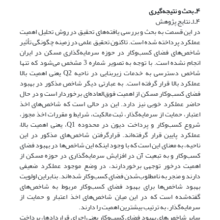
۴ـ بحث‌ و نتیجه‌گیری
۴ـ۱ـ نتایج پژوهش
در این قسمت به بحث و بررسی یافته‌های تحقیق در روش تحلیل اهمیت
عملکرد پرداخته شده است. تاکنون تحقیق علمی در زمینه چگونگی تأثیر
شاخص‌های فضای کسب‌وکار در حوزه سرمایه‌گذاری مسکن در ایران
انجام نشده است. با توجه به تصویر شماره 3 مشخص می‌شود که تنها
شاخص دسترسی به خدمات زیربنایی در ناحیه Q2 یعنی اهمیت بالا
عملکرد بالا قرار گرفته است. به عبارتی دیگر شاخص مذکور در بهبود
فضای کسب‌وکار مسکن از اهمیت فوق‌العاده‌ای برخوردار است و در حال
حاضر عملکرد خوبی نیز دارد. این در حالی است که شاخص‌های اخذ
اعتبار، حمایت از سرمایه‌گذار، ثبت مالکیت، شرایط و مقررات اخذ مجوز،
شروع کسب‌وکار و پرداخت دیون در محدوده Q1، یعنی اهمیت بالا‌–‌
عملکرد پایین قرار گرفته‌اند. قرارگرفتن شاخص‌های مذکور در این
ناحیه، به معنای این است که با وجود اینکه این شاخص‌ها در بهبود فضای
کسب‌وکار و به تبعیت آن در افزایش سرمایه‌گذاری در حوزه مسکن از
اهمیت درخور توجهی برخوردارند، در وضع موجود عملکرد ضعیفی
دارند و منجر به نامطلوب‌شدن فضای کسب‌وکار شده‌اند. بنابراین اولویت
بهبود شاخص‌ها برای بهبود فضای کسب‌وکار مربوط به شاخص‌های
گفته‌شده است که در این میان شاخص‌های اخذ اعتبار و حمایت از
سرمایه‌گذار، به ترتیب بیشترین اهمیت را دارند.
سایر شاخص‌های بهبود فضای کسب‌وکار یعنی اجرای قراردادها، پرداخت