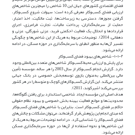
فضای اقتصادی کشورهای جهان این 10 شاخص را مهم‌ترین شاخص‌های
ارزیابی فضای کسب‌وکار معرفی کرده است: سهولت شروع کسب‌وکار،
گرفتن مجوزها، دسترسی به زیرساخت‌ها، ثبت مالکیت، اخذ اعتبار،
حمایت از سرمایه‌گذاران، پرداخت مالیات، تجارت فرامرزی، اجرای
قراردادها و انحلال یک فعالیت (حکمتی فرید، عزتی شورگلی، عزتی و
دهقانی، 2014). توضیحات مربوط به هریک از این شاخص‌ها و چگونگی
تفسیر آن‌ها به منظور انطباق با سرمایه‌گذاری در حوزه مسکن، در ادامه
ارائه می‌شود.
۱-۱-۲- شاخص‌های بهبود فضای کسب‌وکار
برای پایش و ارزیابی محیط کسب‌وکار شاخص‌های متعدد بین‌المللی وجود
دارد. گزارش انجام کسب‌وکار از سال 2003 را هر ساله، موسسه تأمین
مالی بین‌المللی به‌عنوان بازوی توسعه‌بخش خصوصی در بانک جهانی
منتشر می‌کند. این گزارش کسب‌وکارهای کوچک و متوسط را در هر کشور
بررسی می‌کند (شیرکوند، 2011).
هدف اصلی این مؤسسه ایجاد شاخصی استاندارد برای یافتن گلوگاه‌ها،
محدودیت‌ها و موانع فعالیت بهینه بخش خصوصی و بهبود نظام حقوقی
حاکم بر فضای کسب‌وکار است. بنایراین با شاخص‌های فضای کسب‌وکار
که مبنای انجام این پژوهش قرار گرفته‌اند، می‌توان مشکلات و چالش‌های
فضای کسب‌وکار را شناسایی کرد. در ادامه توضیحات مربوط به هریک از
این شاخص‌ها و نحوه استفاده از آن‌ها در حوزه سرمایه‌گذاری مسکن
ارائه می‌شود.