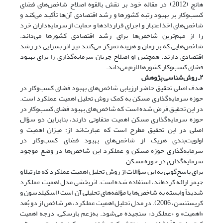
هانچ (2012) در مقاله خود بر نقش بالقوه اصلاح شاخص‌های فضای
کسب‌وکار بر بهبود رتبه کشورها و رشد اقتصادی آن‌ها تأکید می‌کند و
شاخص‌های اخذ اعتبار و اجرای قراردادها و حمایت از سرمایه‌داران خرد
را از مهم‌ترین شاخص‌ها برای رشد اقتصادی کشورها می‌داند.
شاخص‌هایی که بر زمان و هزینه تمرکز می‌کنند نیز اثر بسزایی در رشد
اقتصادی دارند. همچنین او اصلاح جریان سرمایه‌گذاری را برای بهبود
فضای کسب‌وکار کشورها لازم می‌داند.
۲ـ روش‌شناسی پژوهش
هدف اصلی تحقیق حاضر ارزیابی شاخص‌های بهبود فضای کسب‌وکار در
حوزه سرمایه‌گذاری مسکن به کمک روش تحلیل اهمیت عملکرد است.
در این تحقیق فرض شده است که شاخص‌های بهبود فضای کسب‌وکار در
حوزه سرمایه‌گذاری مسکن اهمیت متفاوتی دارند، بنابراین دو سؤال
اصلی در این تحقیق مطرح است که عبارت‌اند از: میزان اهمیت و
اولویت‌بندی هریک از شاخص‌های بهبود فضای کسب‌وکار در
سرمایه‌گذاری حوزه مسکن و عملکرد این شاخص‌ها در وضع موجود
سرمایه‌گذاری در حوزه مسکن.
برای پاسخ‌گویی به این سؤالات از روش تحلیل اهمیت عملکرد که مارتیلا و
جیمز ارائه کرده‌اند، استفاده شده است. اثربخشی مدل اهمیت عملکرد
شدیداً وابسته به شاخص‌ها یا مؤلفه‌های تحلیلی آن است (اسکیلدسون و
کریستنسن، 2006). در مدل تحلیل اهمیت عملکرد، هر شاخص از دو بُعد
«اهمیت» و «عملکرد» سنجیده می‌شود. به‌زعم بارسکی، درجه اهمیت