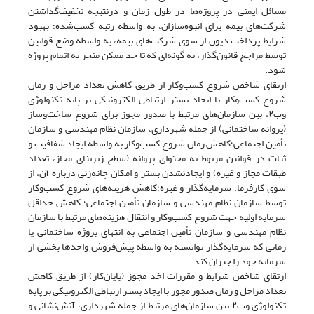
مسائل ایمنی در پروژه‌ها در طول زمان و درنتیجه تخفیف‌گذاشتن
شرکت‌های بیمه برای انبوه‌سازان، به واسطه رتبه کسب‌شده؛ بهبود
شرایط پرداخت دیون از سوی شرکت‌های بیمه، به واسطه وضع قوانین
توسط مراجع قانون‌گذار، به گونه‌ای که تا حد ممکن منجر به اتمام پروژه
شود.
ارتقای شاخص شروع کسب‌وکار از طریق کاهش تعداد مراحل و زمان
شروع کسب‌وکار با ایجاد بستر ارتباطی الکترونیکی بر پایه تکنولوژی
وب‌۲، بین سازمان‌های مرتبط با صدور مجوز برای شروع ساخت‌و‌ساز
(پروانه ساختمانی) از جمله شهرداری، سازمان نظام مهندسی و سازمان
تأمین اجتماعی؛کاهش زمان شروع کسب‌وکار به واسطه ایجاد شفافیت و
ثبات در قوانین مربوط به محتوای پروانه (سطح زیربنای مجاز، تعداد
طبقات مجاز و غیره) و ایجادنشدن بستر و امکان چانه‌زنی درباره آن، از
سوی کارفرما، سرمایه‌گذار و غیره؛کاهش هزینه‌های شروع کسب‌وکار
توسط سازمان نظام مهندسی و سازمان تأمین اجتماعی؛ کاهش حداقل
سرمایه اولیه جهت شروع کسب‌وکار و انتقال هزینه‌های مرتبط با سازمان
نظام مهندسی و سازمان تأمین اجتماعی به انتهای پروژه ساختمانی یا
زمانی که سرمایه‌گذار توانسته به واسطه پیش‌فروش واحدها بخشی از
سرمایه خود را جبران کند.
ارتقای شاخص شرایط و مقررات اخذ مجوز (پایان‌کار) از طریق کاهش
تعداد مراحل و زمان صدور مجوز با ایجاد بستر ارتباطی الکترونیکی بر پایه
تکنولوژی وب۲ بین سازمان‌های مرتبط از جمله شهرداری، آتش‌نشانی و