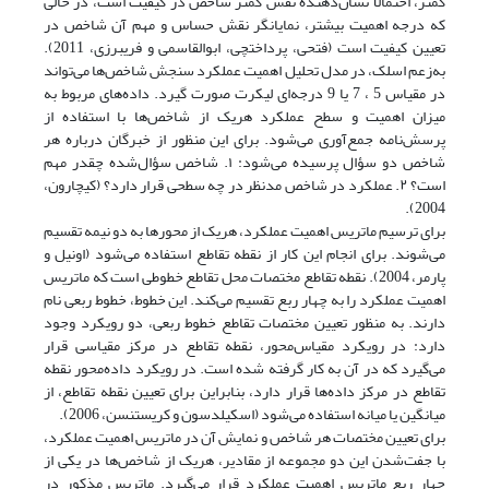
کمتر، احتمالاً نشان‌دهنده نقش کمتر شاخص در کیفیت است، در حالی
که درجه اهمیت بیشتر، نمایانگر نقش حساس و مهم آن شاخص در
تعیین کیفیت است (فتحی، پرداختچی، ابوالقاسمی ‌و فریبرزی، 2011).
به‌زعم اسلک، در مدل تحلیل اهمیت عملکرد سنجش شاخص‌ها می‌تواند
در مقیاس 5 ، 7 یا 9 درجه‌ای لیکرت صورت گیرد. داده‌های مربوط به
میزان اهمیت و سطح عملکرد هریک از شاخص‌ها با استفاده از
پرسش‌نامه جمع‌آوری می‌شود. برای این منظور از خبرگان درباره هر
شاخص دو سؤال پرسیده می‌شود: ۱. شاخص سؤال‌شده چقدر مهم
است؟ ۲. عملکرد در شاخص مدنظر در چه سطحی قرار دارد؟ (کیچارون،
2004).
برای ترسیم ماتریس اهمیت عملکرد، هریک از محور‌ها به دو نیمه تقسیم
می‌شوند. برای انجام این کار از نقطه تقاطع استفاده می‌شود (اونیل و
پارمر، 2004). نقطه تقاطع مختصات محل تقاطع خطوطی است که ماتریس
اهمیت عملکرد را به چهار ربع تقسیم می‌کند. این خطوط، خطوط ربعی نام
دارند. به منظور تعیین مختصات تقاطع خطوط ربعی، دو رویکرد وجود
دارد: در رویکرد مقیاس‌محور، نقطه تقاطع در مرکز مقیاسی قرار
می‌گیرد که در آن به کار گرفته شده است. در رویکرد داده‌محور نقطه
تقاطع در مرکز داده‌ها قرار دارد، بنابراین برای تعیین نقطه تقاطع، از
میانگین یا میانه استفاده می‌شود (اسکیلدسون و کریستنسن، 2006).
برای تعیین مختصات هر شاخص و نمایش آن در ماتریس اهمیت عملکرد،
با جفت‌شدن این دو مجموعه از مقادیر، هریک از شاخص‌ها در یکی از
چهار ربع ماتریس اهمیت عملکرد قرار می‌گیرد. ماتریس مذکور در