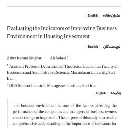
عنوان مقاله
English
Evaluating the Indicators of Improving Business
Environment in Housing Investment
نویسندگان
English
1
2
Zahra Karimi Mughari
َAli Sobati
1
Associate Professor, Departmant of Theoretical Economics, Faculty of
Economics and Administrative Sciences, Mazandaran University, Sari,
Iran.
2
DBA Student, Industrial Management Institute, Sari, Iran
چکیده
English
The business environment is one of the factors affecting the
performance of the companies and managers, or business owners
cannot change or improve it. The purpose of this study is to reach a
comprehensive understanding of the importance of indicators for