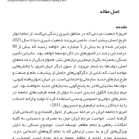
اصل مقاله
مقدمه
امروزه جمعیت مردمی که در مناطق شهری زندگی می‌کنند، از تمام ادوار
تاریخ انسان بیشتر است. تخمین می‌زنند جمعیت شهری دنیا تا سال 2025
دوبرابر شده و به بیش از 5 میلیارد نفر خواهد رسید که بیش از 90
درصد این رشد در کشورهای در حال توسعه خواهد بود. بنابراین تأمین
مسکن به‌منزله یکی از مهم‌ترین نیازهای بشر، همواره یکی از دغدغه‌های
اصلی دولت‌ها به شمار می‌رود. از سوی دیگر جهان امروز با چالش‌هایی
مواجه است که ناشی از دگرگونی‌های حاصل از پیشرفت علم و صنعت و
طرح نیازهای جدید سازمانی و اجتماعی است. در جهان تحول‌یافته کنونی،
دولت‌ها به‌تنهایی قادر به پاسخ‌گویی به نیازهای جدید نخواهند بود. این
مهم نیازمند الگوی جدیدی است تا بتوان از همه ظرفیت‌های جامعه در
بخش‌های دولتی و خصوصی و مدنی استفاده کرد تا تولید و ارائه خدمات
را به حداکثر رساند (رفیعیان و حسین‌پور، 2011).
امروزه جامعه ایران در مرحله سریعی از تحول اقتصادی و اجتماعی قرار
گرفته است. خواست مردم ایران میل به مصرف و دستیابی به کلیه
امکانات رفاهی و تمام مظاهر توسعه است. موضوع مسکن به دلیل
ویژگی‌های آن و به سبب ارتباطی که با تمام گروه‌های اجتماعی دارد،
پیوسته مورد توجه و علاقه عموم مردم بوده است (منجذب و