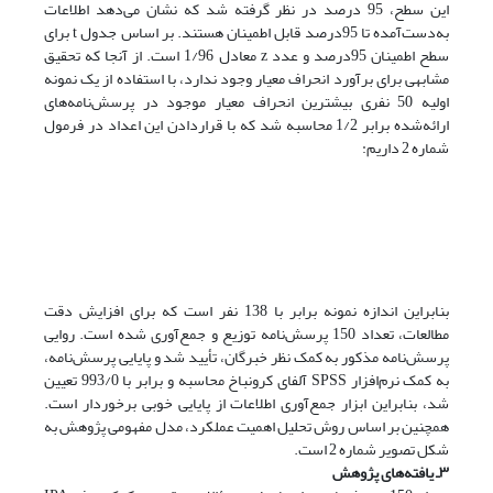
این سطح، 95 درصد در نظر گرفته شد که نشان می‌دهد اطلاعات
به‌دست‌آمده تا 95درصد قابل اطمینان هستند. بر اساس جدول t برای
سطح اطمینان 95درصد و عدد z معادل 1/96 است. از آنجا که تحقیق
مشابهی برای برآورد انحراف معیار وجود ندارد، با استفاده از یک نمونه
اولیه 50 نفری بیشترین انحراف معیار موجود در پرسش‌نامه‌های
ارائه‌شده برابر 1/2 محاسبه شد که با قراردادن این اعداد در فرمول
شماره 2 داریم:
بنابراین اندازه نمونه برابر با 138 نفر است که برای افزایش دقت
مطالعات، تعداد 150 پرسش‌نامه توزیع و جمع‌آوری شده است. روایی
پرسش‌نامه مذکور به کمک نظر خبرگان، تأیید شد و پایایی پرسش‌نامه،
به کمک نرم‌افزار SPSS آلفای کرونباخ محاسبه و برابر با 993/0 تعیین
شد، بنابراین ابزار جمع‌آوری اطلاعات از پایایی خوبی برخوردار است.
همچنین بر اساس روش تحلیل اهمیت عملکرد، مدل مفهومی پژوهش به
شکل تصویر شماره 2 است.
۳ـ یافته‌های پژوهش