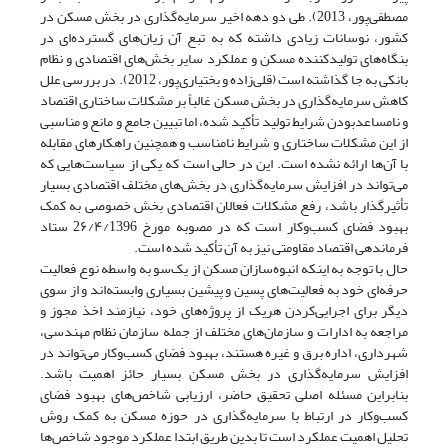
مصطفی‌پور، 2013). طی دو دهه اخیر سرمایه‌گذاری در بخش مسکن در
کشور، نوسانات زیادی داشته که به تبع آن زیان‌های گسترده‌ای در
بنگاه‌های تولیدکننده مسکن و عملکرد سایر بخش‌های اقتصادی و نظام
بانکی به جا گذاشته است (قلی‌زاده و بختیاری‌پور، 2012). در بررسی علل
کاهش سرمایه‌گذاری در بخش مسکن غالباً بر مشکلات ساختاری اقتصاد
و نامساعدبودن شرایط تولید تأکید شده، اما تبیین جامع و مانع و مناسبی
از این مشکلات ساختاری و شرایط نامناسب و همچنین راهکارهای مقابله
با آن‌ها ارائه نشده ‌است. این در حالی است که یکی از سیاست‌هایی که
می‌تواند در افزایش سرمایه‌گذاری در بخش‌های مختلف اقتصادی بسیار
تأثیرگذار باشد، رفع مشکلات فعالان اقتصادی بخش خصوصی به کمک
بهبود فضای کسب‌وکار است که در مصوبه مورخ 2۶/۴/1396 ستاد
فرماندهی اقتصاد مقاومتی نیز به آن تأکید شده است.
حال با توجه به اینکه انبوه‌سازان مسکن از یک‌سو به واسطه نوع فعالیت
حرفه‌ای خود به فعالیت‌های پسین و پیشین بسیاری وابسته‌اند و از سوی
دیگر برای اجرایی‌کردن هریک از پروژه‌های خود، نیازمند اخذ مجوز و
مراجعه به ادارات و سازمان‌های مختلف از جمله سازمان نظام مهندسی،
شهرداری، اداره برق و غیره هستند، بهبود فضای کسب‌وکار می‌تواند در
افزایش سرمایه‌گذاری در بخش مسکن بسیار حائز اهمیت باشد.
بنابراین مسئله اصلی تحقیق حاضر، ارزیابی شاخص‌های بهبود فضای
کسب‌وکار در ارتباط با سرمایه‌گذاری در حوزه مسکن به کمک روش
تحلیل اهمیت عملکرد است تا بدین طریق ابتدا عملکرد موجود شاخص‌ها