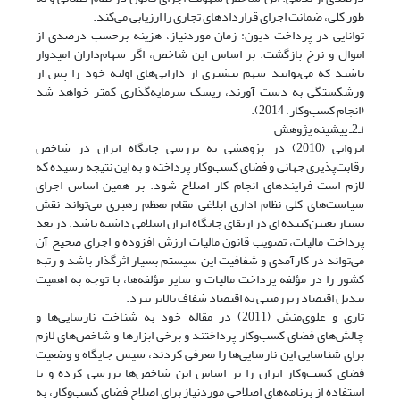
طور کلی، ضمانت اجرای قراردادهای تجاری را ارزیابی می‌کند.
توانایی در پرداخت دیون: زمان موردنیاز، هزینه برحسب درصدی از
اموال و نرخ بازگشت. بر اساس این شاخص، اگر سهام‌داران امیدوار
باشند که می‌توانند سهم بیشتری از دارایی‌های اولیه خود را پس از
ورشکستگی به دست آورند، ریسک سرمایه‌گذاری کمتر خواهد شد
(انجام کسب‌وکار، 2014).
۱ـ2ـ پیشینه پژوهش
ایروانی (2010) در پژوهشی به بررسی جایگاه ایران در شاخص
رقابت‌پذیری جهانی و فضای کسب‌وکار پرداخته و به این نتیجه رسیده که
لازم است فرایندهای انجام کار اصلاح شود. بر همین اساس اجرای
سیاست‌های کلی نظام اداری ابلاغی مقام معظم رهبری می‌تواند نقش
بسیار تعیین‌کننده ای در ارتقای جایگاه ایران اسلامی داشته باشد. در بعد
پرداخت مالیات، تصویب قانون مالیات ارزش افزوده و اجرای صحیح آن
می‌تواند در کارآمدی و شفافیت این سیستم بسیار اثرگذار باشد و رتبه
کشور را در مؤلفه پرداخت مالیات و سایر مؤلفه‌ها، با توجه به اهمیت
تبدیل اقتصاد زیرزمینی به اقتصاد شفاف بالاتر ببرد.
تاری و علوی‌منش (2011) در مقاله خود به شناخت نارسایی‌ها و
چالش‌های فضای کسب‌وکار پرداختند و برخی ابزارها و شاخص‌های لازم
برای شناسایی این نارسایی‌ها را معرفی کردند، سپس جایگاه و وضعیت
فضای کسب‌وکار ایران را بر اساس این شاخص‌ها بررسی کرده و با
استفاده از برنامه‌های اصلاحی موردنیاز برای اصلاح فضای کسب‌وکار، به