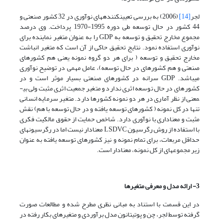
لجر
[14]
(2006) به بررسی تعیین­کننده­های نوآوری در 32 کشور صنعتی و
44 کشور در حال توسعه طی دوره 1995-1970 پرداخت. وی درصد
مجموع مخارج تحقیق و توسعه به GDP را به عنوان متغیر نماینده برای
نوآوری استفاده نمود. نتایج تحقیق حاکی از آن است که متغیر انباشت
مخارج تحقیق و توسعه ( برای هر دو گروه نمونه یعنی هم کشورهای
صنعتی و هم کشورهای در حال توسعه)، عامل مهمی در توضیح نوآوری
می­باشد. GDP سرانه در کشورهای صنعتی بسیار موثر است و در
کشورهای در حال توسعه اثری ندارد و متغیر جمعیت اثری مثبت ولی بی­
معنی از نظر آماری در هر دو نمونه کشورها دارد. متغیر سرمایه انسانی
تنها در کل نمونه ( کشورهای توسعه یافته و در حال توسعه با هم) نقش
مثبت و معناداری با نوآوری دارد. شاخص حمایت از حقوق مالکیت فکری
با استفاده از روش رگرسیون LSDVC معنادار نیست اما در رگرسیون­های
حداقل مربعات، برای تمام نمونه و نیز کشورهای توسعه یافته به عنوان
زیر مجموعه­ای از کل نمونه، معنادار است.
3- ارائه مدل و معرفی متغیرها
در این قسمت با استناد به مبانی نظری مطرح شده و مطالعات صورت
گرفته توسط لجر، چن و پوتیتانون مدل برآوردی و متغیرهای بکار رفته در