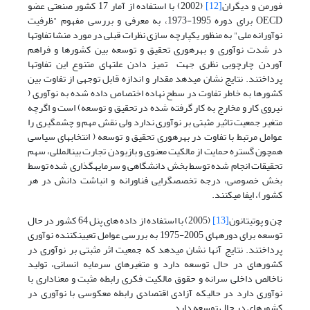
فورمن و دیگران
[12]
(2002) با استفاده از آمار 17 کشور صنعتی عضو
OECD برای دوره 1995-1973، به معرفی و بررسی مفهوم "ظرفیت
نوآورانه ملی" به منظور یکپارچه سازی نظرات قبلی در مورد منشا تفاوت­ها
در شدت نوآوری و بهره­وری تحقیق و توسعه بین کشورها و فراهم
آوردن چارچوبی نظری جهت تمیز دادن علت­های متنوع این تفاوت­ها
پرداختند. نتایج نشان می­دهد مقدار و اندازه قابل توجهی از تفاوت بین
کشورها به خاطر تفاوت در سطح نهاده اختصاص داده شده به نوآوری (
نیروی کار و مخارج به کار گرفته شده در تحقیق و توسعه) است و اگرچه
متغیر جمعیت تاثیر مثبتی بر نوآوری ندارد ولی نقش مهم و چشمگیری را
عوامل مرتبط با تفاوت در بهره­وری تحقیق و توسعه ( انتخاب­های سیاسی
همچون گستره حمایت از مالکیت معنوی و بازبودن تجارت بین­المللی، سهم
تحقیقات انجام شده توسط بخش دانشگاهی و سرمایه­گذاری شده توسط
بخش خصوصی، درجه تخصص­گرایی فناورانه و انباشت دانش در هر
کشور)، ایفا می­کنند.
چن و پوتیتانون
[13]
(2005) با استفاده از داده های پنل 64 کشور در حال
توسعه برای دوره­های 2005-1975 به بررسی عوامل تعیین­کننده نوآوری
پرداختند. نتایج آنها نشان می­دهد که جمعیت اثر مثبتی بر نوآوری در
کشورهای در حال توسعه دارد و متغیرهای سرمایه انسانی، تولید
ناخالص داخلی سرانه و حقوق مالکیت فکری رابطه مثبت و معناداری با
نوآوری دارد در حالی­که آزادی اقتصادی رابطه معکوسی با نوآوری در
کشورهای در حال توسعه دارد.