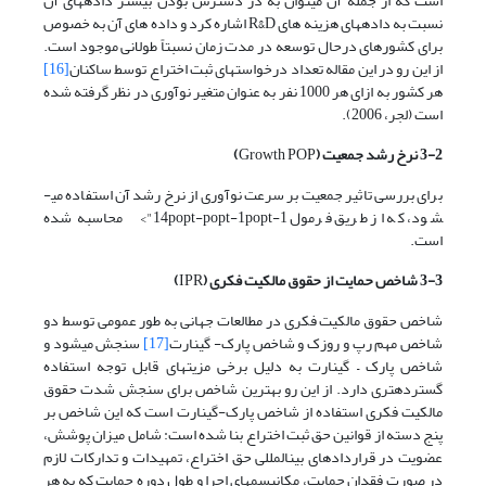
است که از جمله آن می­توان به در دسترس بودن بیشتر داده­­های آن
نسبت به داده­های هزینه های R&D اشاره کرد و داده های آن به خصوص
برای کشورهای درحال توسعه در مدت زمان نسبتاً طولانی موجود است.
از این رو در این مقاله تعداد درخواست­های ثبت اختراع توسط ساکنان
[16]
هر کشور به ازای هر 1000 نفر به عنوان متغیر نوآوری در نظر گرفته شده
است (لجر، 2006).
3-2 نرخ رشد جمعیت (
Growth POP
)
برای بررسی تاثیر جمعیت بر سرعت نوآوری از نرخ رشد آن استفاده می­
شود، که از طریق فرمول
14popt-popt-1popt-1"> محاسبه شده
است.
3-3 شاخص حمایت از حقوق مالکیت فکری (
IPR
)
شاخص حقوق مالکیت فکری در مطالعات جهانی به طور عمومی توسط دو
شاخص مهم رپ و روزک و شاخص پارک- گینارت
[17]
سنجش می­شود و
شاخص پارک – گینارت به دلیل برخی مزیت­های قابل توجه استفاده
گسترده­تری دارد. از این رو بهترین شاخص برای سنجش شدت حقوق
مالکیت فکری استفاده از شاخص پارک-گینارت است که این شاخص بر
پنج دسته از قوانین حق ثبت اختراع بنا شده است: شامل میزان پوشش،
عضویت در قراردادهای بین­المللی حق اختراع، تمهیدات و تدارکات لازم
در صورت فقدان حمایت، مکانیسم­های اجرا و طول دوره حمایت که به هر