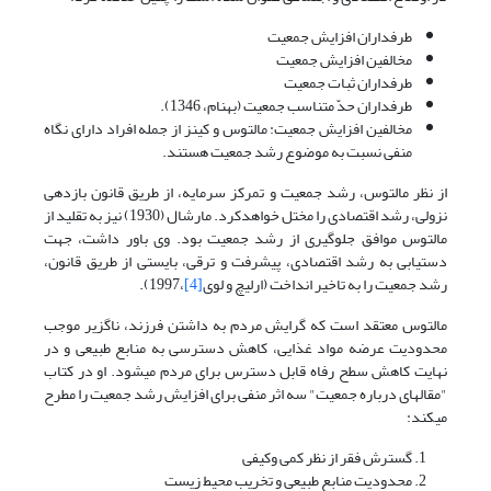
طرفداران افزایش جمعیت
مخالفین افزایش جمعیت
طرفداران ثبات جمعیت
طرفداران حدّ متناسب جمعیت (بهنام، 1346).
مخالفین افزایش جمعیت: مالتوس و کینز از جمله افراد دارای نگاه
منفی نسبت به موضوع رشد جمعیت هستند.
از نظر مالتوس، رشد جمعیت و تمرکز سرمایه، از طریق قانون بازدهی
نزولی، رشد اقتصادی را مختل خواهدکرد. مارشال (1930) نیز به تقلید از
مالتوس موافق جلوگیری از رشد جمعیت بود. وی باور داشت، جهت
دستیابی به رشد اقتصادی، پیشرفت و ترقی، بایستی از طریق قانون،
رشد جمعیت را به تاخیر انداخت (ارلیچ و لوی
[4]
،1997).
مالتوس معتقد است که گرایش مردم به داشتن فرزند، ناگزیر موجب
محدودیت عرضه مواد غذایی، کاهش دسترسی به منابع طبیعی و در
نهایت کاهش سطح رفاه قابل دسترس برای مردم می­شود. او در کتاب
"مقاله­ای درباره جمعیت" سه اثر منفی برای افزایش رشد جمعیت را مطرح
می­کند:
گسترش فقر از نظر کمی وکیفی
محدودیت منابع طبیعی و تخریب محیط زیست