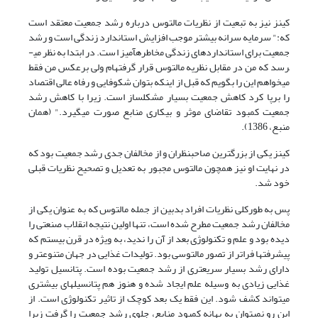
کینز نیز به تبعیت از نظریات مالتوس درباره رشد جمعیت معتقد است
که:" سرمایه سرانه بیشتر موجب افزایش استاندارد زندگی است و رشد
جمعیت برای استانداردهای زندگی مخاطره­آمیز است. در ابتدا به نظر می­
رسد که من در مقابل نظریه مالتوس قرار گرفته­ام ولی برعکس من فقط
می­خواهم این را بگویم که قبل از اینکه بتوان شکوفایی و رفاه عالی اقتصاد
را برپا کرد کاهش جمعیت بسیار مشکل­ساز است. زیرا با کاهش رشد
جمعیت کمبود تقاضای موثر و بیکاری منابع صورت می­گیرد." (همان
منبع، 1386).
کینز یکی از بزرگترین صاحب­نظران و از مخالفان جدی رشد جمعیت بود که
در نهایت او نیز همچون مالتوس مجبور به تعدیل و تصحیح نظریات قبلی
خود شد.
پس به طورکلی نظریات افراد بدبین از جمله مالتوس که به عنوان یکی از
مخالفان رشد جمعیت مطرح شده است، تنها اولین نتیجه انقلاب صنعتی را
دیده بود و علم و تکنولوژی بعد از آن را ندید، به ویژه در قرن بیستم که
پیشرفت­ها فراتر از تصور مالتوسی بود. تولیدات غذایی در جهان متنوع­تر و
دارای رشد بسیار سریع­تری از رشد جمعیت بوده است. پتانسیل تولید
غذایی زیادی به وسیله علم ایجاد شده و هنوز هم پتانسیل­های بیشتری
می­تواند کشف شود. این فقط یک بعد کوچک از تاثیر تکنولوژی است. از
این رو نمی­توان به بهانه کمبود منابع، جلوی رشد جمعیت را گرفت زیرا