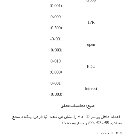
Gpop
(0.001)
0/009
IPR
(0.500)
-0/001
open
(0/003)
0/019
EDU
(0.000)
0/001
interest
(0/003)
منبع: محاسبات محقق
اعداد داخل پرانتز (α -1)% را نشان می دهد. (با فرض اینکه α سطح
معنادای 99%، 95%، 90% را نشان می­دهد)
5-1 رشد جمعیت