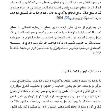
در مورد نقش سرمایه انسانی در نوآوری همان بس که کشوری که دارای
کارگران با سطح مهارت پایین است مشکلات بیشتری در پیاده­سازی
فناوری­های مؤثر برای انجام نوآوری به دلیل عدم جذب ظرفیت­های موجود
دارد (آسموگلا و زیلیبوتی
[2]
، 2001(.
در بسیاری از مدل های ایده محور سطح سرمایه انسانی با سطح
تحصیلات، مهارتها و توانمندی­ها سنجیده می شود و سرمایه انسانی یک
عامل تعیین کننده در رشد اقتصادی است. سرمایه گذاری در سرمایه
انسانی اثرات جانبی مثبتی دارد که موجب افزایش بهره وری در سیستم
اقتصادی می شود و تغییرات تکنولوژی را تحت تأثیر قرار می دهد .(lucas,
1988)
حمایت از حقوق مالکیت فکری:
با توجه به سیطره یافتن علم، نوآوری و دانش جدید بر پیشرفت­های بشر،
ترقی و توسعه جوامع بدون حمایت از حقوق و مالکیت فکری نوآوران،
صاحبان آثار و اختراعات علمی و صنعتی میسر نیست. حفاظت از چنین
اندوخته­هایی که در برخی مواقع بسیار پرارزش­تر از ثروت­های مادی تلقی
می­شود، بیانگر ضرورت تحول و توسعه اقتصادی است. حقوق مالکیت
فکری آن دسته از مخلوقات ذهنی انسان را در برمی­گیرد که یک کشور