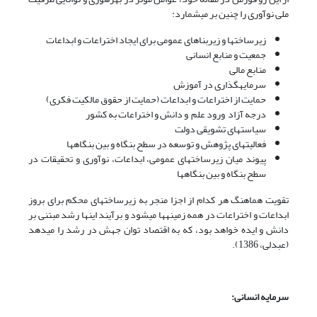
ملی نوآوری را چنین بر می­شمارد:
زیرساختها و زیربناهای عمومی برای ایجاد اختراعات و ابداعات
جمعیت و منابع انسانی
منابع مالی
سرمایه­گذاری در آموزش
حمایت از اختراعات و ابداعات (حمایت از حقوق مالکیت فکری)
درجه آزاد ورود علم و دانش و اختراعات به کشور
سیاست­های تشویقی دولت
فعالیت­های پژوهش و توسعه در سطح بنگاه و بین بنگاه­ها
پیوند میان زیرساخت­های عمومی، ابداعات، نوآوری و تحقیقات در
سطح بنگاه و بین بنگاه­ها
تقویت هماهنگ هر کدام از اجزا منجر به زیرساخت­های محکم برای بروز
ابداعات و اختراعات در همه زمینه­ها می­شود و برآیند این­ها رشد مبتنی بر
دانش و ایده خواهد بود، که به اقتصاد توان جهش در رشد را می­دهد
(عبدلی، 1386).
سرمایه انسانی: