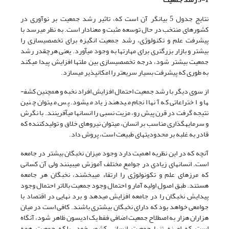
نتایج جدول 5 بیانگر آن است که، تاثیر رشد جمعیت بر نوآوری در
کشورهای منتخب در حال توسعه مثبت و معنادار است. به نظر می­رسد با
پیشرفت علم و تکنولوژی، رشد جمعیت انگیزه برای تخصصی­سازی را
بیشتر و بازار بزرگ­تری برای مهارت­ها به وجود می­آورد. یعنی هرچقدر رشد
جمعیت بیشتر شود، درجه تخصصی­سازی بین ملت­ها افزایش پیدا می­کند
به طوری که پیشرفت بسیار سریع­تر را امکان­پذیر می­سازد.
از سوی دیگر با رشد جمعیت احتمال افزایش افراد نخبه و همچنین کشف­
ها و اختراعاتی که آنها انجام می­دهند زیاد می­شود. پس می­توان چنین
نتیجه گرفت در قرن پیش رو، مزیت نسبی را انسان­ها می­آفرینند. با نگرش
و سرمایه­گذاری مناسب بر انسان، می­توان نیروهای خلاق و تولید­کننده که
قادر به غلبه بر محدودیت­های طبیعت است، پروش داد.
آنچه که در این نظریه اهمیت دارد وجود میزان نخبگان بیشتر در جامعه
است. انسان­های زیادی در جوامع مختلف آموزش می­بینند ولی آن کسانی
که مرزهای علم و تکونولوژی را ارتقاء می­بخشند، نخبگان هر جامعه
هستند. طبق اصول اولیه آمار و احتمال وجود جمعیت بالاتر احتمال وجود
پیدایش نخبگان را در جامعه افزایش می­دهد و برد نهایی در اقتصاد با
جوامعی خواهد بود که دارای نخبگان بیشتری باشند. کافی است در میان
هزاران هزار به اصطلاح جمعیت اضافی فقط یک ادیسون ظاهر شود، آنگاه
است که او نه تنها جمعیت انسانی کشور خود، بلکه جمعیت همه