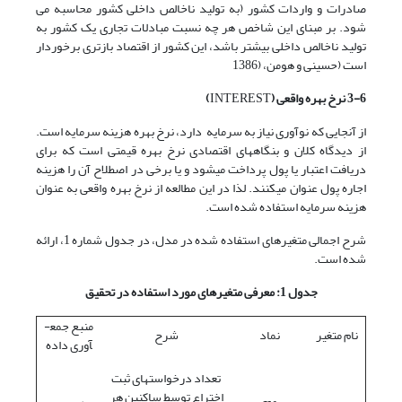
صادرات و واردات کشور (به تولید ناخالص داخلی کشور محاسبه می
شود. بر مبنای این شاخص هر چه نسبت مبادلات تجاری یک کشور به
تولید ناخالص داخلی بیشتر باشد، این کشور از اقتصاد بازتری برخوردار
است (حسینی و هومن، (1386
3-6 نرخ بهره واقعی (
INTEREST
)
از آنجایی که نوآوری نیاز به سرمایه دارد، نرخ بهره هزینه سرمایه است.
از دیدگاه کلان و بنگاه­های اقتصادی نرخ بهره قیمتی است که برای
دریافت اعتبار یا پول پرداخت می­شود و یا برخی در اصطلاح آن را هزینه
اجاره پول عنوان می­کنند. لذا در این مطالعه از نرخ بهره واقعی به عنوان
هزینه سرمایه استفاده شده است.
شرح اجمالی متغیرهای استفاده شده در مدل، در جدول شماره 1، ارائه
شده است.
جدول
1
: معرفی متغیرهای مورد استفاده در تحقیق
منبع جمع­
نام متغیر
نماد
شرح
آوری داده­
تعداد درخواست­های ثبت
اختراع توسط ساکنین هر