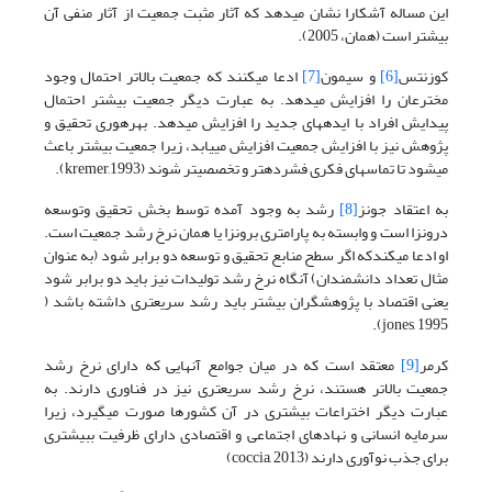
این مساله آشکارا نشان می­دهد که آثار مثبت جمعیت از آثار منفی آن
بیشتر است (همان، 2005).
کوزنتس
[6]
و سیمون
[7]
ادعا می­کنند که جمعیت بالاتر احتمال وجود
مخترعان را افزایش می­دهد. به عبارت دیگر جمعیت بیشتر احتمال
پیدایش افراد با ایده­های جدید را افزایش می­دهد. بهره­وری تحقیق و
پژوهش نیز با افزایش جمعیت افزایش می­یابد، زیرا جمعیت بیشتر باعث
می­شود تا تماس­های فکری فشرده­تر و تخصصی­تر شوند (kremer,1993).
به اعتقاد جونز
[8]
رشد به وجود آمده توسط بخش تحقیق وتوسعه
درونزا است و وابسته به پارامتری برونزا یا همان نرخ رشد جمعیت است.
او ادعا می­کندکه اگر سطح منابع تحقیق و توسعه دو برابر شود (به عنوان
مثال تعداد دانشمندان) آنگاه نرخ رشد تولیدات نیز باید دو برابر شود
یعنی اقتصاد با پژوهشگران بیشتر باید رشد سریع­تری داشته باشد (
jones, 1995).
کرمر
[9]
معتقد است که در میان جوامع آنهایی که دارای نرخ رشد
جمعیت بالاتر هستند، نرخ رشد سریع­تری نیز در فناوری دارند. به
عبارت دیگر اختراعات بیشتری در آن کشورها صورت می­گیرد، زیرا
سرمایه انسانی و نهادهای اجتماعی و اقتصادی دارای ظرفیت ببیشتری
برای جذب نوآوری دارند (coccia, 2013)