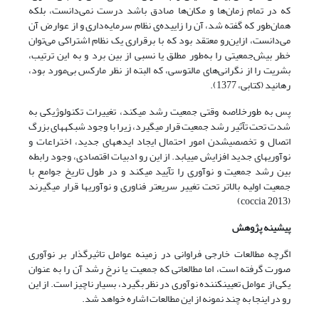
که در تمام زمان‌ها و مکان‌ها صادق باشد درست نمی‌دانست، بلکه
همان‌طور که گفته شد، آن را زاییده‌ی نظام سرمایه‌داری و از عوارض آن
می‌دانست، ازاین‌رو معتقد بود که با برقراری یک نظام اشتراکی می‌توان
خطر بیش‌جمعیتی را به‌طور مطلق یا نسبی از بین برد و به این ترتیب،
بشریت را از نگرانی‌های مالتوسی، که البته از نظر مارکس بی‌مورد بود،
رهانید (کتابی، 1377).
پس به طورخلاصه وقتی جمعیت رشد می­کند، تغییرات تکنولوژیکی به
شدت تحت تآثیر رشد جمعیت قرار می­گیرد، زیرا با وجود شبکه­­های بزرگ
اتصال و تخصصی­شدن امور احتمال ایجاد ایده­های جدید، اختراعات و
نوآوری­های جدید افزایش می­یابد. از این رو ادبیات اقتصادی، وجود رابطه
بین رشد جمعیت و نوآوری را تآیید می­کند و در طول تاریخ جوامع با
جمعیت اولیه بالاتر تحت تغییر سریع­تر فناوری و نوآوری­ها قرار می­گیرند
(coccia, 2013)
پیشینه پژوهش
اگرچه مطالعات خارجی فراوانی در زمینه عوامل تاثیرگذار بر نوآوری
صورت گرفته است، اما مطالعاتی که جمعیت یا نرخ رشد آن را به عنوان
یکی از عوامل تعیین­کننده نوآوری در نظر بگیرد، بسیار ناچیز است. از این
رو در اینجا به چند نمونه از این مطالعات اشاره خواهد شد.