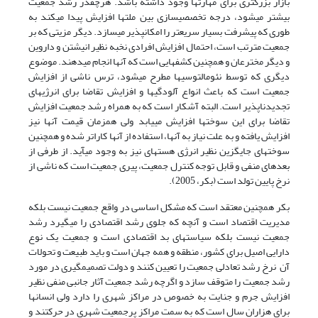
بازار بزرگ­تری برای مهارت­ها وجود داشته باشد. هرچقدر رشد جمعیت
بیشتر می­شود، درجه تخصصی­سازی بین ملت­ها افزایش پیدا می­کند به
طوری که پیشرفت بسیار سریع­تر را امکان­پذیر می­سازد. دیگر مزیتی که بر
جمعیت مترتب است، احتمال افزایش افرادی نخبه نظیر انیشتن و داروین
و دیگر مخترعان و همچنین کشف­هایی است که آنها انجام می­دهند. موضوع
دیگری که توسط نئومالتوسی­ها مطرح می­شود، ترس ناشی از افزایش
جمعیت است که باعث انواع آلودگی­ها و افزایش تقاضا برای انرژی­های
تجدیدناپذیر است. البته آشکار است که به همراه رشد جمعیت افزایش
تقاضا برای این سوخت­ها افزایش می­یابد ولی همزمان قیمت آنها نیز
افزایش یافته و به علت نیاز به آنها، استفاده از آنها کاراتر شده و همچنین
سوخت­های جایگزین نظیر انرژی هسته­ای نیز به وجود می­آید. از طرفی از
بعدهای منفی و قابل توجه کنترل جمعیت، پیری جمعیت است که ناشی از
نرخ پایین تولد است (بکر، 2005).
بکر همچنین معتقد است که مشکل اساسی در واقع جمعیت نیست بلکه
مدیریت اقتصاد است و آنچه که جلوی رشد اقتصادی را می­گیرد رشد
جمعیت نیست بلکه سیاست­های بد اقتصادی است و جمعیت یک نوع
دارایی اصیل برای کشور، منطقه و همه جهان است و باید طبیعت و تحولات
آن نرخ رشد تعادلی جمعیت را تعیین کنند و دولت تصمیم­گیری در مورد
رشد جمعیت را متوقف سازد و اگرچه رشد جمعیت آثار جانبی منفی نظیر
افزایش جرم و جنایت به خصوص در مراکز شهری را دارد ولی انسان­ها
برای هزاران سال است که به سمت مراکز پرجمعیت شهری در حرکتند و