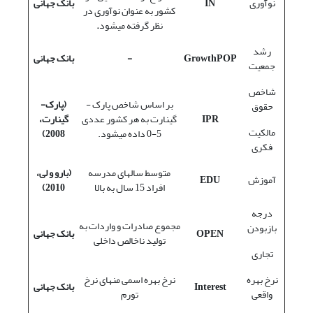
نوآوری
IN
بانک جهانی
کشور به عنوان نوآوری در
نظر گرفته می­شود
.
رشد
GrowthPOP
-
بانک جهانی
جمعیت
شاخص
بر اساس شاخص پارک -
(پارک-
حقوق
IPR
گینارت به هر کشور عددی
گینارت،
مالکیت
5-0 داده می­شود.
2008
)
فکری
متوسط سال­های مدرسه
(بارو و لی،
آموزش
EDU
افراد 15 سال به بالا
2010
)
درجه
مجموع صادرات و واردات به
بازبودن
OPEN
بانک جهانی
تولید ناخالص داخلی
تجاری
نرخ بهره
نرخ بهره اسمی منهای نرخ
Interest
بانک جهانی
واقعی
تورم