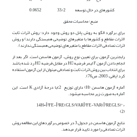
کشورهای در حال توسعه
33/2
0.0652
منبع: محاسبات محقق
برای برآورد الگو به روش پانل دو روش وجود دارد: روش اثرات ثابت
(اثرات مقاطع و کشورها با متغیرهای توضیحی همبستگی دارند) و روش
اثرات تصادفی (اثرات مقاطع با متغیرهای توضیحی همبستگی ندارند).
رایج­ترین آزمون برای تعیین نوع روش، آزمون هاسمن است. اگر بعد از
انجام دادن آزمون F لیمر فرضیه H در مقابل فرضیه H رد شده باشد
برای انتخاب بین روش اثرات ثابت و تصادفی می­توان از این آزمون استفاده
کرد (یافی، 2003، ص76).
آماره آزمون هاسمن (H) دارای توزیع c2با درجة آزادی K است. این
آماره به صورت زیر محاسبه می­شود.
14H=Î²FE-Î²RE(GLS)VARÎ²FE-VAR(Î²REGLS)">
(2)
نتایج آزمون هاسمن در جدول 3 در خصوص برآوردهای این مطالعه روش
اثرات تصادفی را مورد تایید قرار می­دهد.