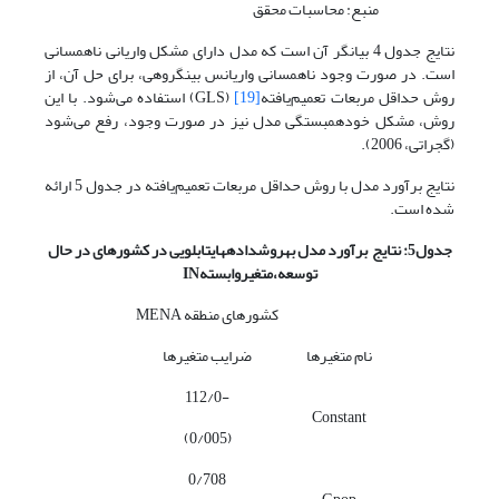
منبع: محاسبات محقق
نتایج جدول 4 بیانگر آن است که مدل دارای مشکل واریانی ناهمسانی
است. در صورت وجود ناهمسانی واریانس بین­گروهی، برای حل آن، از
روش حداقل مربعات تعمیم‌یافته
[19]
(GLS) استفاده می‌شود. با این
روش، مشکل خودهمبستگی مدل نیز در صورت وجود، رفع می‌شود
(گجراتی، 2006).
نتایج برآورد مدل با روش حداقل مربعات تعمیم‌یافته در جدول 5 ارائه
شده است.
جدول5: نتایج برآورد مدل به
روش
داده­های
تابلویی در کشورهای در حال
توسعه،
متغیر
وابسته
IN
کشورهای منطقه MENA
نام متغیرها
ضرایب متغیرها
112/0-
Constant
(0/005)
0/708