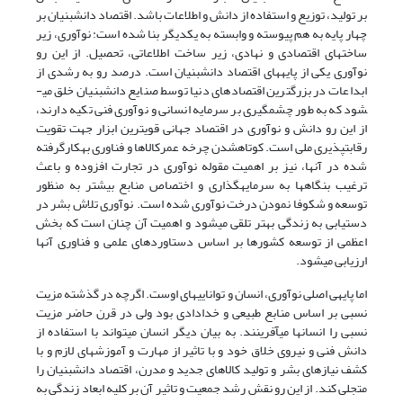
بر تولید، توزیع و استفاده از دانش و اطلاعات باشد. اقتصاد دانش­بنیان بر
چهار پایه به هم پیوسته و وابسته به یکدیگر بنا شده است: نوآوری، زیر
ساخت­های اقتصادی و نهادی، زیر ساخت اطلاعاتی، تحصیل. از این رو
نوآوری یکی از پایه­های اقتصاد دانش­بنیان است. درصد رو به رشدی از
ابداعات در بزرگترین اقتصادهای دنیا توسط صنایع دانش­بنیان خلق می­
شود که به طور چشمگیری بر سرمایه انسانی و نوآوری فنی تکیه دارند،
از این رو دانش و نوآوری در اقتصاد جهانی قوی­ترین ابزار جهت تقویت
رقابت­پذیری ملی است. کوتاه­شدن چرخه عمرکالاها و فناوری به­کارگرفته
شده در آنها، نیز بر اهمیت مقوله نوآوری در تجارت افزوده و باعث
ترغیب بنگاه­ها به سرمایه­گذاری و اختصاص منابع بیشتر به منظور
توسعه و شکوفا­ نمودن درخت نوآوری شده است. نوآوری تلاش بشر در
دستیابی به زندگی بهتر تلقی می­شود و اهمیت آن چنان است که بخش
اعظمی از توسعه کشورها بر اساس دستاوردهای علمی و فناوری آن­ها
ارزیابی می­شود.
اما پایه­ی اصلی نوآوری، انسان و توانایی­های اوست. اگرچه در گذشته مزیت
نسبی بر اساس منابع طبیعی و خدادادی بود ولی در قرن حاضر مزیت
نسبی را انسان­ها می­آفرینند. به بیان دیگر انسان می­تواند با استفاده از
دانش فنی و نیروی خلاق خود و با تاثیر از مهارت و آموزش­های لازم و با
کشف نیازهای بشر و تولید کالاهای جدید و مدرن، اقتصاد دانش­بنیان را
متجلی کند. از این رو نقش رشد جمعیت و تاثیر آن بر کلیه ابعاد زندگی به