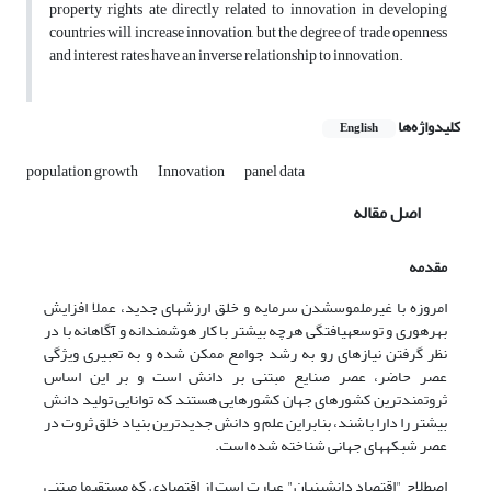
property rights ate directly related to innovation in developing
countries will increase innovation, but the degree of trade openness
and interest rates have an inverse relationship to innovation.
کلیدواژه‌ها
English
population growth
Innovation
panel data
اصل مقاله
مقدمه
امروزه با غیرملموس­شدن سرمایه و خلق ارزش­های جدید، عملا افزایش
بهره­وری و توسعه­یافتگی هرچه بیشتر با کار هوشمندانه و آگاهانه با در
نظر گرفتن نیازهای رو به رشد جوامع ممکن شده و به تعبیری ویژگی
عصر حاضر، عصر صنایع مبتنی بر دانش است و بر این اساس
ثروتمندترین کشورهای جهان کشورهایی هستند که توانایی تولید دانش
بیشتر را دارا باشند، بنابراین علم و دانش جدیدترین بنیاد خلق ثروت در
عصر شبکه­های جهانی شناخته شده است.
اصطلاح "اقتصاد دانش­بنیان" عبارت است از اقتصادی که مستقیما مبتنی