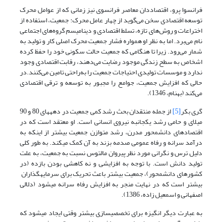
فرانسوا پرو، اقتصاددان معاصر فرانسوی نیز زمانی که از عوامل محرک
توسعه اقتصادی سخن می‌گوید از چهار عامل محرک: جمعیت، استفاده از
اختراعات و روش‌های تازه، تسلط اقتصادی و دینامیسم گروه‌های اجتماعی
نام می‌برد. اما به ‌نظر او همواره فشار جمعیت محرک اصلی کار و تولید به
شمار می‌رود. زیرا تا هنگامی که جمعیت حالت سکونی خود را حفظ کرده
اشخاص به سطح زندگی موجود رضایت می‌دهند، رقابت اقتصادی وجود
ندارد و موسسات تولیدی احتیاجات جمعیت را به‌راحتی تامین می‌کنند.در
حالی که افزایش جمعیت، جوامع را مجبور به توسعه و ترقی اقتصادی
می‌کند (بهنام، 1346).
گری بکر
[5]
از جمله منتقدان بحث رشد کمی جمعیت در دهه­های 80 و 90
میلای و حامی رشد یک­جانبه نیروی انسانی است. او معتقد است که در
اقتصادهای دانش­محور مدرن، رشد متوازن جمعیت بیشتر از اینکه به
درآمد سرانه و رفاه عمومی صدمه بزند به آن کمک می­کند. به طور کلی
دلیل ترس و نگرانی مورد نظر پیروان مالتوس نسبت به جمعیت، به علت
تولید دانش است. با توجه به افزایشی و نه کاهشی بودن بازده (در
کشورهای دانش­محور)، جمعیت بیشتر باعث تحریک برای سرمایه­گذاران
بیشتر است که در نهایت منجر به افزایش رفاه سرانه می­شود (دلالی
اصفهانی و اسمعیل زاده، 1386).
به عبارت دیگر انگیزه برای تخصصی­سازی بیشتر وقتی ایجاد می­شود که