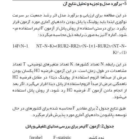
5
- برآورد مدل و تجزیه و تحلیل نتایج آن
در این مطالعه برای ارزیابی و برآورد مدل اثر رشد جمعیت بر سرعت
نوآوری ابتدا باید پولینگ یا پانل بودن داده­های آماری مورد آزمون قرار
بگیرد. برای درستی استفاده از روش پانل از آزمون F لیمر استفاده می­
شود، آماره F نیز به صورت رابطه ذیل محاسبه می­گردد:
14F(N-1, NT-N-K)=(RUR2-RR2)/(N-1)(1-RUR2)/(NT-N-
K)"> (1)
در این رابطه، N تعداد کشورها، K تعداد متغیرهای توضیحی، T تعداد
مشاهدات در طول زمان است. در این آزمون، فرضیه H یکسان بودن
عرض از مبدأها (لزوم استفاده از پولینگ دیتا) در مقابل فرضیه H
ناهمگنی عرض از مبدأ (لزوم استفاده از پانل دیتا) قرار می‌گیرد. اگر بعد
از انجام دادن آزمون F، فرضیه H رد شود، از روش پانل استفاده
می‌شود.
طبق نتایج جدول 2 برای مقادیر F محاسبه شده برای کشورهای در حال
توسعه، پانل­بودن داده­های آماری مورد پذیرش قرار می­گیرد.
جدول2: آزمون
F
لیمر برای بررسی مدل
های تلفیقی و پانل
نوع کشور
F-statistic
[probe]