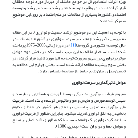
ویژه اثرات اقتصادی آن بر جوامع مختلف از دیرباز مورد توجه محققان
قرار گرفته است. در واقع با توجه به تاثیر رشد جمعیت بر رشد و توسعه
اقتصادی کشورها بسیاری از مطالعات در علم اقتصاد بر روی این موضوع
متمرکز شده­اند.
با توجه به اهمیت این دو موضوع (رشد جمعیت و نوآوری)، در این مقاله
به بررسی تاثیر رشد جمعیت بر سرعت نوآوری در کشورهای منتخب در
حال توسعه (کشورهای گروه منا
[1]
) در دوره زمانی 2005-1975 پرداخته
شده است. ساختار مقاله به این ترتیب است که در بخش دوم عوامل
موثر بر نوآوری بررسی و ضرورت توجه به آن­ها مورد تاکید قرار گرفته، در
بخش سوم پیشینه مطالعه ارائه شده است. بخش چهارم این مطالعه به
تخمین مدل و بیان نتایج حاصل از مطالعه اختصاص دارد.
عوامل تاثیرگذار بر سرعت نوآوری
مفهوم ظرفیت نوآوری به تازگی توسط فورمن و همکاران رابطه­مند و
سپس توسط فورمن و هایس و هو و ماتیوس توسعه یافته است. ظرفیت
ملی نوآوری به عنوان پتانسیل نهادهای هر کشور در حفظ و تداوم
بخشیدن به خلق نوآوری تعریف می­شود. بنابراین منظور از ظرفیت نوآوری
تنها عملکرد نوآوری یک جامعه نیست، بلکه منظور و تاکید اصلی بر منابع
و عوامل حفظ و دوام آن است (حیدری، 1386).
از این رو فورمن در مقاله خود، عوامل موثر در بهره­وری و توانایی ظرفیت