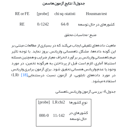
جدول
3
: نتایج آزمون هاسمن
RE or FE
[probe]
chi sq-statisti
Housman test
کشورهای در حال توسعه
64/8
0/1242
RE
منبع: محاسبات محقق
ماهیت داده‌های تلفیقی ایجاب می‌کند که در بسیاری از مطالعات مبتنی بر
این گونه داده‌ها، مشکل ناهمسانی واریانس بروز نماید. با توجه تاثیر
مهم ناهمسانی واریانس بر برآورد انحراف معیار ضرایب و همچنین مسئله
استنباط آماری، لازم است قبل از پرداختن به هرگونه تخمین، در مورد
وجود یا عدم واریانس همسانی تحقیق شود. برای آزمون برابری واریانس
در مورد داده‌های تابلویی، از آزمون نسبت درستنمایی
[18]
(LR)
استفاده می­شود.
جدول 4: بررسی آزمون واریانس ناهسانی
نوع کشورها
LR chi2
[probe]
کشورهای در
000/0
11/142
حال توسعه