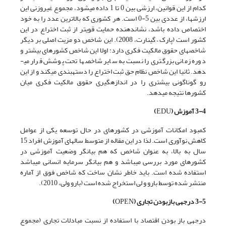
کدام از این قوانین، ارزشی بین 0 تا 1 داده می­شود، مجموع غیروزنی این
ارزش­ها، از عددی بین 5-0 است. هر کشوری که بالاترین عدد را به خود
اختصاص داده باشد، نشان­دهنده حمایت قوی­تر از ثبت اختراع در این
کشور است (پارک – گینارت، 2008). این شاخص دو مزیت اصلی بر دیگر
شاخص­های حقوق مالکیت فکری دارد: اولا این شاخص کشورهای بیشتر و
دوره زمانی بزرگتری را نسبت به سایر شاخص­ها تحت پوشش قرار می­
دهد. ثانیا این شاخص نظام حق ثبت اختراع را دسته­بندی می­کند و از این
رو گوناگونی بیشتری را در اندازه­گیری حقوق مالکیت فکری میان
کشورها نتیجه می­دهد.
3-4 آموزش (
EDU
)
کمبود امکانات آموزشی در کشورهای در حال توسعه یکی از عوامل
کاهش نوآوری است. لذا در این مقاله از متوسط سال­های آموزش افراد 15
سال به بالا، به عنوان شاخص که هم بیانگر وضعیت آموزشی در
کشورهای مورد بررسی می­باشد و هم بیانگر سرمایه انسانی می­باشد
استفاده شده است. باید خاطر نشان ساخت که شاخص فوق از آماره
منتشر شده توسط بارو و لی استخراج شده است (بارو ولی، 2010).
3-5 درجه­ی بازبودن تجاری (
OPEN
)
درجه­ی باز بودن اقتصاد با استفاده از نسبت مبادلات تجاری (مجموع