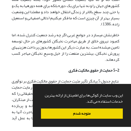
کشورهای جهان را و نه تنها برای یک دوره بلکه برای همه دوره­ها به یک و
یا حتی چند سطح بالاتر از زندگی انتقال خواهد داد و مطمئنا این وضعیت
بسیار بهتر از آن چیزی است که ما فکر می­کنیم (دلالی اصفهانی و اسمعیل
زاده، 1386).
خاطرنشان می­سازد در جوامع غربی اگر چه رشد جمعیت کنترل شده، اما
کمبود نیروی خلاق از طریق مهاجرت نخبگان کشورهای در حال توسعه
تامین می­شده است. به عبارت دیگر این کشورها بدون پرداخت هزینه­های
پرورش نخبگان، بیشترین منفعت را از خیل وسیع نخبگان مهاجر کسب
کرده­اند.
5-2 حمایت از حقوق مالکیت فکری
نتایج جدول 5 بیانگر تآثیر مثبت حمایت از حقوق مالکیت فکری بر نوآوری
در کشورهای منتخب در حال توسعه است. در صورت عدم رعایت حمایت
از حقوق مالکیت فکری نمی­توان به هیچ طریقی اقدامات تحقیقاتی را که
این وب سایت از کوکی ها برای اطمینان از ارائه بهترین
مستلزم صرف هزینه گزافی است، توجیه نمود. عدم حمایت از مبتکران،
خدمات استفاده می کند.
نوآوران و صاحبان اثر، جذابیت انجام فعالیت­های نوآورانه و پربازده
اقتصادی برای نخبگان جامعه را خواهد کاست و موجب مهاجرت آنها به
متوجه شدم
کشورهایی می­شود که در این زمینه حمایت موثری از آنها به عمل آید
(چاکرابورتی
[20]
، 2006).