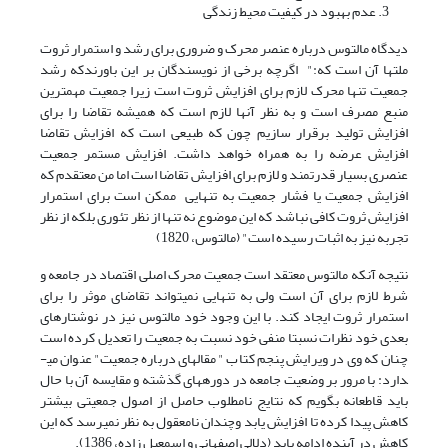
عدم بهبود در کیفیت محیط زندگی
دیدگاه مالتوس درباره عنصر محرک و ضروری برای رشد و استمرار ثروت
ملت­ها آن است که:" اگرچه برخی از نویسندگان بر این باورندکه رشد
جمعیت تنها محرک لازم برای افزایش ثروت است زیرا جمعیت مهمترین
منبع مصرف است و به نظر آنها لازم است که همیشه تقاضا را برای
افزایش تولید برقرار سازیم چون که طبیعی است که افزایش تقاضا
افزایش عرضه را به همراه خواهد داشت. افزایش مستمر جمعیت
عنصری بسیار قدرتمند و لازم برای افزایش تقاضا است اما من معتقدم که
افزایش جمعیت یا فشار جمعیت به تنهایی ممکن است برای استمرار
افزایش ثروت کافی نباشد که این موضوع نه تنها از نظر تئوری بلکه از نظر
تجربه نیز به اثبات رسیده است" (مالتوس، 1820)
نتیجه آنکه مالتوس معتقد است جمعیت محرک اصلی اقتصاد در جامعه و
شرط لازم برای آن است ولی به تنهایی نمی­تواند تقاضای موثر را برای
استمرار ثروت ایجاد کند. با این وجود خود مالتوس نیز در نوشتارهای
بعدی خود نظرات نسبتا منفی خود نسبت به جمعیت را تعدیل کرده است
چنان که وی در ویرایش پنجم کتاب " مقاله­ای درباره جمعیت" عنوان می­
دارد: با مرور بر وضعیت جامعه در دوره­های گذشته و مقایسه آن با حال
باید قاطعانه بگویم که نتایج نامطلوب حاصل از اصول جمعیتی بیشتر
کاهش پیدا کرده تا افزایش یابد وچندان نامعقول به نظر نمی­رسد که این
کاهش در آینده ادامه یابد (دلالی اصفهانی و اسمعیل زاده، 1386).