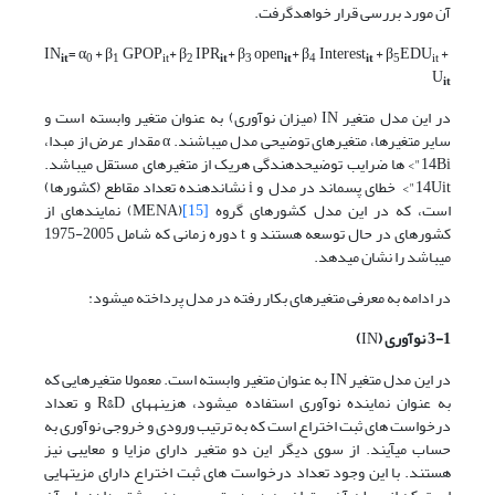
آن مورد بررسی قرار خواهدگرفت.
= α
+ β
GPOP
+ β
IPR
+ β
open
+ β
Interest
+ β
EDU
+
IN
it
0
1
it
2
it
3
it
4
it
5
it
U
it
در این مدل متغیر IN (میزان نوآوری) به عنوان متغیر وابسته است و
سایر متغیرها، متغیرهای توضیحی مدل می­باشند. α مقدار عرض از مبدا،
14Bi"> ­ها ضرایب توضیح­دهندگی هر­یک از متغیرهای مستقل می­باشد.
14Uit"> خطای پسماند در مدل و i نشان­دهنده تعداد مقاطع (کشورها)
است، که در این مدل کشورهای گروه
[15]
(MENA) نماینده­ای از
کشورهای در حال توسعه هستند و t دوره زمانی که شامل 2005-1975
می­باشد را نشان می­دهد.
در ادامه به معرفی متغیرهای بکار رفته در مدل پرداخته می­شود:
3-1 نوآوری (
IN
)
در این مدل متغیر IN به عنوان متغیر وابسته است. معمولا متغیرهایی که
به عنوان نماینده نوآوری استفاده می­شود، هزینه­های R&D و تعداد
درخواست های ثبت اختراع است که به ترتیب ورودی و خروجی نوآوری به
حساب می­آیند. از سوی دیگر این دو متغیر دارای مزایا و معایبی نیز
هستند. با این وجود تعداد درخواست های ثبت اختراع دارای مزیت­هایی