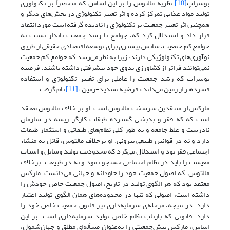
بوسراپ
[10]
نظریه مالتوس را بر این اساس که منحصراً بر تکنولوژی
تولید مواد غذایی تمرکز کرده و اثر تغییر تکنولوژی در بخش‌های دیگر و
همچنین اثر تغییر جمعیت بر تکنولوژی را نادیده گرفته است مورد انتقاد
قرار داد و استدلال کرد که، جوامع با رشد جمعیت پایدار نسبت به
جوامع کم جمعیت، شانس بیشتری برای توسعه اقتصادی حقیقی از طریق
نوآوری‌های تکنولوژیکی دارند، زیرا به نظر می‌رسد که جوامع کم جمعیت
نمی‌توانند فراتر از کشاورزی بدوی خود پیشرفتی داشته باشند. فرضیه
بوسراپ که رشد جمعیت را عاملی برای تغییر تکنولوژی و استفاده
فشرده‌تر از زمین می‌داند « فرضیه تشدید-زمین »
[11]
نام گرفت.
مارکس از منتقدین سرسخت مالتوس است. او بر خلاف مالتوس معتقد
است که که فقر و بدبختی گسترده طبقات کارگر ریشه در سازمان
نادرست و غلط جامعه و به ‌طور کلی نظام‌های طبقاتی و استثمار طبقات
دارد و نه در قوانین طبیعی بیرونی. او برخلاف مالتوس، قائل به منشاء
اجتماعی فقر بود و استدلال می‌کرد که محدودیت تولید وسایل و اسباب
معیشت را باید در نظام اجتماعی جستجو نمود و نه در طبیعت. برخلاف
مالتوس، که اصول جمعیت خود را جاودانه و جهانی می‌دانست، مارکس
معتقد بود که هر الگوی تولید در تاریخ، اصول جمعیت خاص خودش را
داشته است، اصولی که تنها در محدوده‌های همان الگوی تولید اعتبار
دارد. در نتیجه، مرحله‌ی سرمایه‌داری نیز قانون جمعیت خاص خود را
دارد. قانونی که بازتاب نظام خاص تولید سرمایه‌داری است. بر این
اساس، مارکس بیش‌جمعیتی را به‌عنوان مسأله‌ای مطلق و جهان‌شمول،