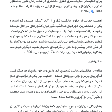
برای حمایت از آنها یک سری حقوق انحصاری در مدت زمان معین به منظور
احتراز دیگران از بهره­برداری غیرمجاز از این حقوق به افراد اعطا می­کند
(بلاکنی
[3]
،1996).
اهمیت حمایت از حقوق مالکیت فکری از آنجا آشکار می­شود که امروزه
یکی از عمده­ترین حوزه­های مناقشه­انگیز میان کشورهای در حال توسعه
و توسعه­یافته مقوله حمایت یا عدم حمایت از حقوق مالکیت فکری است.
به طور کلی هرچقدر حمایت از حقوق مالکیت فکری در یک کشور قوی­تر و
قوانین حمایتی ضمانت اجرایی بالایی داشته باشند، مخترعان و نوآوران با
آرامش خاطر بیشتر و به دور از نگرانی­های ناشی از تقلید دیگران می­توانند
به کارهای نوآورانه خود بپردازند (شاه­آبادی و حیدری، 1390).
مبانی نظری
علاوه بر مؤلفه­هایی مانند ثروت­های خدادادی و برخورداری از فرهنگ غنی،
فن­آوری­های برتر و توان نیرو­های مسلح، جمعیت نیز یکی از مؤلفه­های مهم
قدرت در هر کشوری به حساب می­آید. بسیاری از نظریه­پردازان معتقدند
یکی از عوامل موثر بر رشد فن­آوری­های برتر، افزایش جمعیت است. لذا در
این بخش به بررسی نظریات برخی از اقتصاددانان در زمینه رشد جمعیت
و تاثیر آن بر نوآوری پرداخته شده است:
به‌طور کلی می‌توان مجموع عقایدی را که قرن‌ها درباره جمعیت و تاثیر آن
در اوضاع اقتصادی و اجتماعی عنوان شده است را چنین خلاصه کرد: