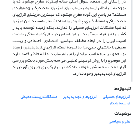
در راستای این هدف، سوال اصلی مقاله این‏گونه مطرح می‏شود که با
توجه به شرایط ایران، مهم‏ترین مزیت‏های انرژی‏های تجدیدپذیر چه مواردی
هستند؟ در پاسخ این گونه مطرح می‏شود که مهم‏ترین مزیت‏های انرژی‏های
جدید، پاکی، انعطاف‏پذیری، پاک‏بودن و ایجاد اشتغال هستند. این انرژی‏ها
نه تنها مشکلات انرژی‏های فسیلی را ندارند، بلکه زمینه توسعه پایدار
کشور را نیز فراهم می‏آورند. بر این اساس در حالی که وابستگی به نفت
امنیت ایران را در ابعاد مختلف سیاسی، اقتصادی، اجتماعی و زیست
محیطی با چالش‏های جدی مواجه نموده است، انرژی‏های تجدیدپذیر، زمینه
توسعه و در نتیجه امنیت پایدار را مهیا می‏سازند. مقاله حاضر قصد دارد
این موضوع را با روش توصیفی تحلیلی طی سه بخش مورد بحث و بررسی
قرار دهد. نتیجه نشان خواهد داد که در ایران گریزی جز روی آوردن به
انرژی‏های تجدیدپذیر وجود ندارد.
کلیدواژه‌ها
انرژی‏‌های فسیلی
انرژی‌‏های تجدیدپذیر
مشکلات زیست ‏محیطی
توسعه پایدار
موضوعات
علوم سیاسی