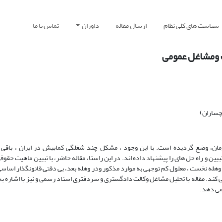
سیاست های کلی نظام
ارسال مقاله
داوران
تماس با ما
 ومشاغل عمومی
چساران)
مان، وضع گردیده است. با این وجود ، مشکل چند شغلگی کمابیش در ایران ، باقی
ین و راه حل های را پیشنهاد داده اند. در این راستا، مقاله حاضر، با تبیین ماهیت حق
هله نخست ، معلول کم توجهی به موارد مذکور ودر وهله بعد، بی دقتی قانونگذار اساس
می کند. مقاله با تحلیل مشاغل وکالت دادگستری و سردفتری اسناد رسمی و نیز با اشاره به
می دهد.