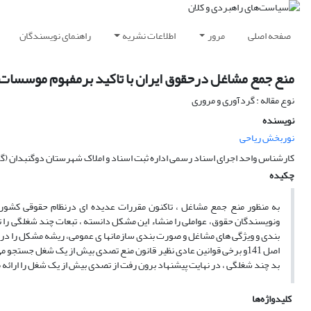
صفحه اصلی
مرور
اطلاعات نشریه
راهنمای نویسندگان
منع جمع مشاغل درحقوق ایران با تاکید برمفهوم موسسات
نوع مقاله : گردآوری و مروری
نویسنده
نوربخش ریاحی
کارشناس واحد اجرای اسناد رسمی اداره ثبت اسناد و املاک شهرستان دوگنبدان (گ
چکیده
به منظور منع جمع مشاغل ، تاکنون مقررات عدیده ای درنظام حقوقی کشور
ونویسندگان حقوق، عواملی را منشاء این مشکل دانسته ، تبعات چند شغلگی را تبی
بندی و ویژگی های مشاغل و صورت بندی سازمانها ی عمومی، ریشه مشکل را در و
اصل 141و برخی قوانین عادی نظیر قانون منع تصدی بیش از یک شغل جستجو 
بد چند شغلگی ، در نهایت پیشنهاد برون رفت از تصدی بیش از یک شغل را ارائه 
کلیدواژه‌ها