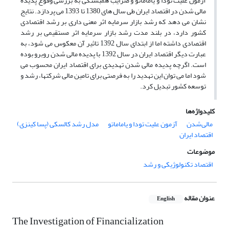
آزمون علیت تودا و یاماماتو و ضرایب همبستگی به بررسی وقوع پدیده
مالی شدن در اقتصاد ایران طی سال های 1380 تا 1393 می پردازد. نتایج
نشان می دهد که رشد بازار سرمایه اثر معنی داری بر رشد اقتصادی
کشور دارد، در بلند مدت رشد بازار سرمایه اثر مستقیمی بر رشد
اقتصادی داشته اما از ابتدای سال 1392 تاثیر آن معکوس می شود، به
عبارت دیگر اقتصاد ایران در سال 1392 با پدیده مالی شدن روبرو بوده
است. اگرچه پدیده مالی شدن تهدیدی برای اقتصاد ایران محسوب می
شود اما می توان این تهدید را به فرصتی برای تامین مالی شرکتها، رشد و
توسعه کشور تبدیل کرد.
کلیدواژه‌ها
مالی‌شدن
آزمون علیت تودا و یاماماتو
مدل رشد کالسکی (پسا کینزی)
اقتصاد ایران
موضوعات
اقتصاد تکنولوژیکی و رشد
عنوان مقاله
English
The Investigation of Financialization