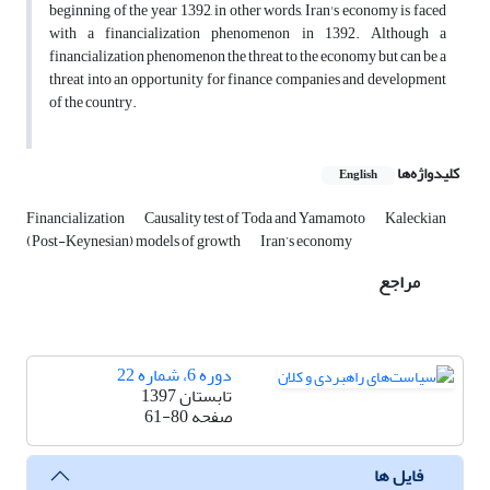
beginning of the year 1392, in other words, Iran's economy is faced
with a financialization phenomenon in 1392. Although a
financialization phenomenon the threat to the economy but can be a
threat into an opportunity for finance companies and development
of the country.
کلیدواژه‌ها
English
Financialization
Causality test of Toda and Yamamoto
Kaleckian
(Post-Keynesian) models of growth
Iran’s economy
مراجع
دوره 6، شماره 22
تابستان 1397
صفحه
61-80
فایل ها