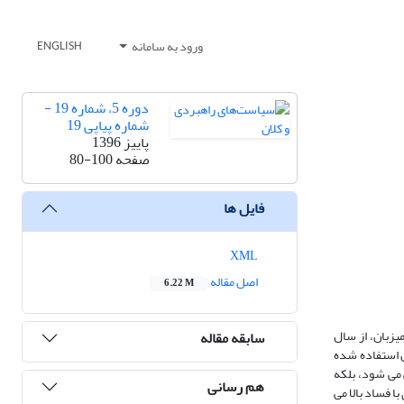
ورود به سامانه
ENGLISH
دوره 5، شماره 19 -
شماره پیاپی 19
پاییز 1396
صفحه
80-100
فایل ها
XML
اصل مقاله
6.22 M
بررسی می شود. با استفاده از داده های پنل، سرمایه گذاری مستقیم خارجی 180 کشور به سمت 100 کشور میزبان، از سال
سابقه مقاله
رات تصادفی (RE) از آزمونهای چاو (F لیمر) و آزمون هاسمن استفاده شده
 می شود، بلکه
هم رسانی
 فساد بالا می